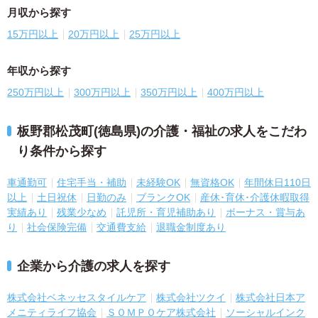
月収から探す
15万円以上
20万円以上
25万円以上
年収から探す
250万円以上
300万円以上
350万円以上
400万円以上
板野郡松茂町(徳島県)の介護・福祉の求人をこだわ
り条件から探す
車通勤可
住宅手当・補助
未経験OK
無資格OK
年間休日110日
以上
土日祝休
日勤のみ
ブランクOK
産休･育休･介護休暇取得
実績あり
残業少なめ
託児所・育児補助あり
ボーナス・賞与あ
り
社会保険完備
交通費支給
退職金制度あり
企業から介護の求人を探す
株式会社ベネッセスタイルケア
株式会社ツクイ
株式会社日本ア
メニティライフ協会
ＳＯＭＰＯケア株式会社
ソーシャルインク