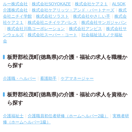
ルー株式会社
株式会社SOYOKAZE
株式会社ケア２１
ALSOK
介護株式会社
株式会社ケアリッツ・アンド・パートナーズ
株式
会社ニチイ学館
株式会社ソラスト
株式会社やさしい手
株式会
社ケア２１
株式会社ニチイケアパレス
株式会社サンガジャパン
株式会社川島コーポレーション
株式会社アンビス
株式会社サ
ンウェルズ
株式会社スーパー・コート
社会福祉法人ノテ福祉
会
板野郡松茂町(徳島県)の介護・福祉の求人を職種か
ら探す
介護職・ヘルパー
看護助手
ケアマネージャー
板野郡松茂町(徳島県)の介護・福祉の求人を資格か
ら探す
介護福祉士
介護職員初任者研修（ホームヘルパー2級）
実務者研
修（ホームヘルパー1級）