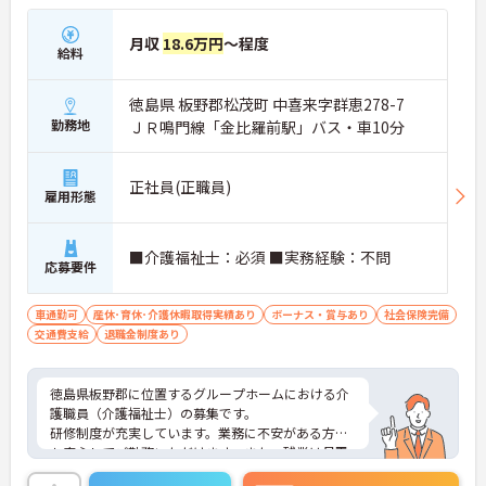
月収
18.6万円
～程度
給料
徳島県 板野郡松茂町 中喜来字群恵278-7
勤務地
ＪＲ鳴門線「金比羅前駅」バス・車10分
正社員(正職員)
雇用形態
■介護福祉士：必須 ■実務経験：不問
応募要件
車通勤可
産休･育休･介護休暇取得実績あり
ボーナス・賞与あり
社会保険完備
交通費支給
退職金制度あり
徳島県板野郡に位置するグループホームにおける介
護職員（介護福祉士）の募集です。
研修制度が充実しています。業務に不安がある方で
も安心してご勤務いただけます。また、残業は月平
均1時間程度です。ワークライフバランスを保ちなが