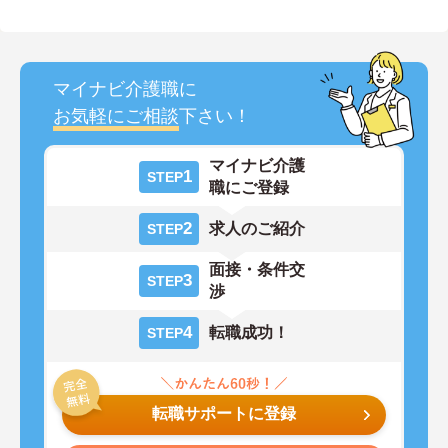
マイナビ介護職に
お気軽にご相談
下さい！
マイナビ介護
1
STEP
職にご登録
2
求人のご紹介
STEP
面接・条件交
3
STEP
渉
4
転職成功！
STEP
転職サポートに登録