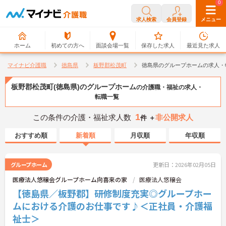
0
0
求人検索
会員登録
メニュー
ホーム
初めての方へ
面談会場一覧
保存した求人
最近見た求人
マイナビ介護職
徳島県
板野郡松茂町
徳島県のグループホームの求人・
板野郡松茂町(徳島県)のグループホーム
の介護職・福祉の求人・
転職一覧
1
この条件の介護・福祉求人数
非公開求人
件 ＋
おすすめ順
新着順
月収順
年収順
グループホーム
更新日：2026年02月05日
医療法人悠穣会グループホーム向喜来の家
医療法人悠穣会
【徳島県／板野郡】研修制度充実◎グループホー
ムにおける介護のお仕事です♪＜正社員・介護福
祉士＞