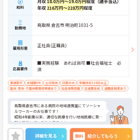
月収
18.0万円～19.0万円
程度（諸手当込）
給料
年収
216万円～228万円
程度
鳥取県 倉吉市 明治町1031-5
勤務地
正社員(正職員)
雇用形態
■実務経験 あれば尚可 ■社会福祉士 必
応募要件
須
車通勤可
未経験OK
土日祝休
日勤のみ
年間休日110日以上
産休･育休･介護休暇取得実績あり
社会保険完備
交通費支給
退職金制度あり
鳥取県倉吉市にある病院の地域連携室にてソーシャ
ルワーカーのお仕事です！
昭和4年創業以来、適切な医療を行い地域医療に貢
献を目指している法人様です★
土日祝お休みで年間休日が121日とプライベートと
の両立もしっかりできます♪
詳細を見る
無料
紹介してもらう
ご興味ある方には、面接対策ポイントなど、さらに