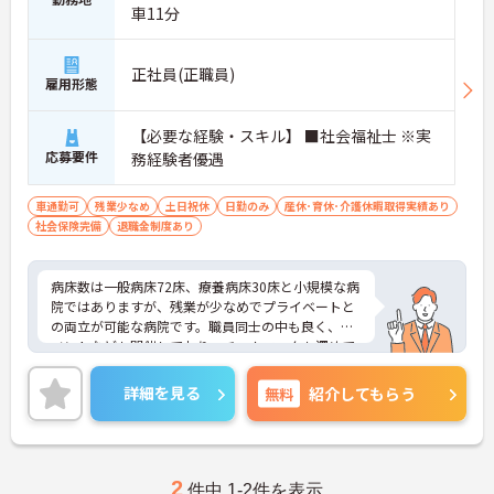
車11分
正社員(正職員)
雇用形態
【必要な経験・スキル】 ■社会福祉士 ※実
応募要件
務経験者優遇
車通勤可
残業少なめ
土日祝休
日勤のみ
産休･育休･介護休暇取得実績あり
社会保険完備
退職金制度あり
病床数は一般病床72床、療養病床30床と小規模な病
院ではありますが、残業が少なめでプライベートと
の両立が可能な病院です。職員同士の中も良く、イ
ベントなども開催しており、チームワークも深めて
おります。ご興味のある方はぜひお気軽にお問い合
わせください
詳細を見る
無料
紹介してもらう
2
件中 1-2件を表示