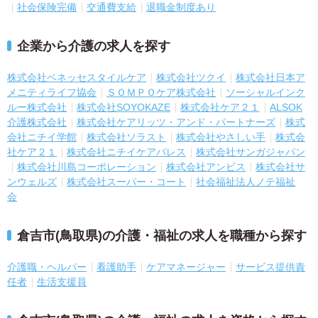
社会保険完備
交通費支給
退職金制度あり
企業から介護の求人を探す
株式会社ベネッセスタイルケア
株式会社ツクイ
株式会社日本ア
メニティライフ協会
ＳＯＭＰＯケア株式会社
ソーシャルインク
ルー株式会社
株式会社SOYOKAZE
株式会社ケア２１
ALSOK
介護株式会社
株式会社ケアリッツ・アンド・パートナーズ
株式
会社ニチイ学館
株式会社ソラスト
株式会社やさしい手
株式会
社ケア２１
株式会社ニチイケアパレス
株式会社サンガジャパン
株式会社川島コーポレーション
株式会社アンビス
株式会社サ
ンウェルズ
株式会社スーパー・コート
社会福祉法人ノテ福祉
会
倉吉市(鳥取県)の介護・福祉の求人を職種から探す
介護職・ヘルパー
看護助手
ケアマネージャー
サービス提供責
任者
生活支援員