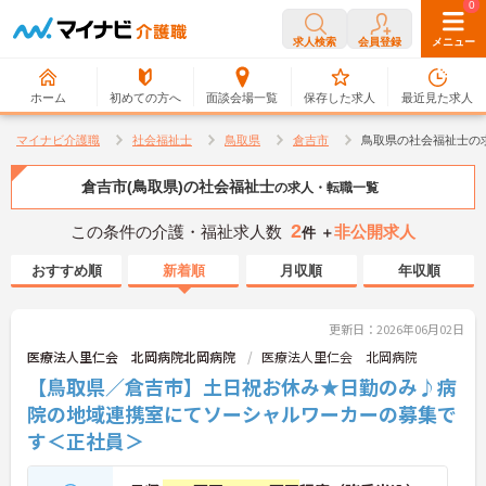
0
0
求人検索
会員登録
メニュー
ホーム
初めての方へ
面談会場一覧
保存した求人
最近見た求人
マイナビ介護職
社会福祉士
鳥取県
倉吉市
鳥取県の社会福祉士の
倉吉市(鳥取県)の社会福祉士
の求人・転職一覧
2
この条件の介護・福祉求人数
非公開求人
件 ＋
おすすめ順
新着順
月収順
年収順
更新日：2026年06月02日
医療法人里仁会 北岡病院北岡病院
医療法人里仁会 北岡病院
【鳥取県／倉吉市】土日祝お休み★日勤のみ♪病
院の地域連携室にてソーシャルワーカーの募集で
す＜正社員＞