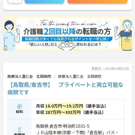
詳細をお話しいたしますのでお気軽にご相談くださ
い。
更新日：2025年04月22日
医療法人里仁会 北岡病院
医療法人里仁会 北岡病院
【鳥取県/倉吉市】 プライベートと両立可能な
病院です
月収
18.0万円～19.2万円
（諸手当込）
給料
年収
287万円～303万円
（諸手当込）
鳥取県 倉吉市 明治町1031-5
ＪＲ山陰本線(京都－下関)「倉吉駅」バス・
勤務地