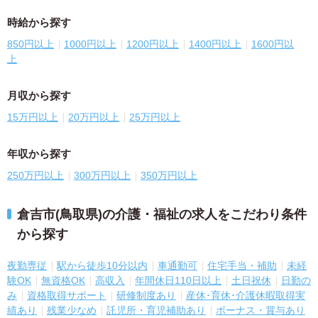
時給から探す
850円以上
1000円以上
1200円以上
1400円以上
1600円以
上
月収から探す
15万円以上
20万円以上
25万円以上
年収から探す
250万円以上
300万円以上
350万円以上
倉吉市(鳥取県)の介護・福祉の求人をこだわり条件
から探す
夜勤専従
駅から徒歩10分以内
車通勤可
住宅手当・補助
未経
験OK
無資格OK
高収入
年間休日110日以上
土日祝休
日勤の
み
資格取得サポート
研修制度あり
産休･育休･介護休暇取得実
績あり
残業少なめ
託児所・育児補助あり
ボーナス・賞与あり