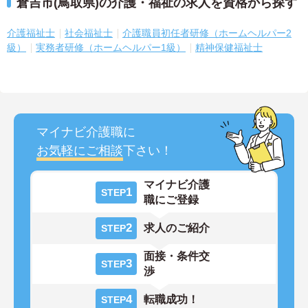
倉吉市(鳥取県)の介護・福祉の求人を資格から探す
介護福祉士
社会福祉士
介護職員初任者研修（ホームヘルパー2
級）
実務者研修（ホームヘルパー1級）
精神保健福祉士
マイナビ介護職に
お気軽にご相談
下さい！
マイナビ介護
1
STEP
職にご登録
2
求人のご紹介
STEP
面接・条件交
3
STEP
渉
4
転職成功！
STEP