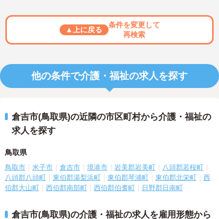
条件を変更して
▲上に戻る
再検索
他の条件で介護・福祉の求人を探す
倉吉市(鳥取県)の近隣の市区町村から介護・福祉の
求人を探す
鳥取県
鳥取市
米子市
倉吉市
境港市
岩美郡岩美町
八頭郡若桜町
八頭郡八頭町
東伯郡湯梨浜町
東伯郡琴浦町
東伯郡北栄町
西
伯郡大山町
西伯郡南部町
西伯郡伯耆町
日野郡日南町
倉吉市(鳥取県)の介護・福祉の求人を雇用形態から