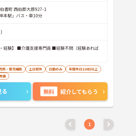
伯耆町 西伯郡大原927-1
岸本駅」バス・車10分
)
・経験】 ■介護支援専門員 ■経験不問（経験あれば
児所・育児補助
土日祝休
日勤のみ
年間休日110日以上
完備
見る
無料
紹介してもらう
1