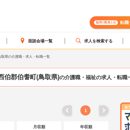
転職
無料!簡単1分
面談会場一覧
求人を検索する
鳥取県の介護職・求人・転職一覧
西伯郡伯耆町(鳥取県)
の介護職・福祉の求人・転職
1
月収順
年収順