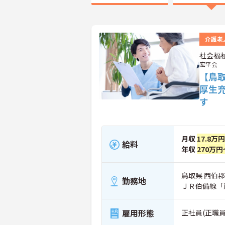
介護老
社会福
宏平会
【鳥
厚生
す
月収
17.8万
給料
年収
270万円
鳥取県 西伯郡伯
勤務地
ＪＲ伯備線「
雇用形態
正社員(正職員