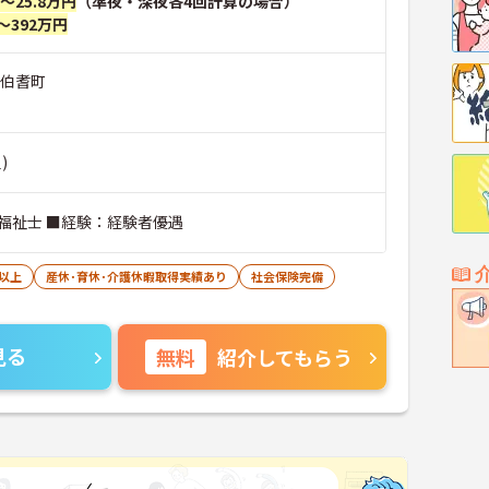
円～25.8万円
（準夜・深夜各4回計算の場合）
～392万円
郡伯耆町
)
福祉士 ■経験：経験者優遇
日以上
産休･育休･介護休暇取得実績あり
社会保険完備
見る
無料
紹介してもらう