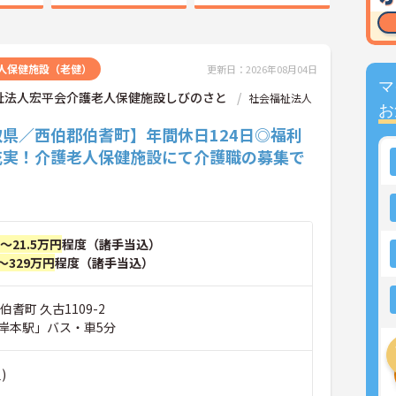
人保健施設（老健）
更新日：2026年08月04日
マ
祉法人宏平会介護老人保健施設しびのさと
社会福祉法人
お
取県／西伯郡伯耆町】年間休日124日◎福利
充実！介護老人保健施設にて介護職の募集で
円～21.5万円
程度（諸手当込）
～329万円
程度（諸手当込）
耆町 久古1109-2
岸本駅」バス・車5分
)