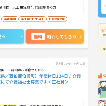
者研修 以上 ■経験：介護経験ある方
無資格OK
年間休日110日以上
社会保険完備
見る
無料
紹介してもらう
更新日：2026年06月02日
公開 ※詳細はお問合せください
取県／西伯郡伯耆町】年間休日124日♪介護
院にて介護福祉士募集です＜正社員＞