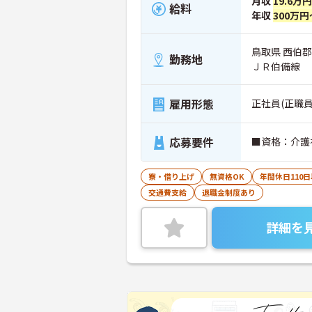
月収
19.6万
給料
年収
300万円
鳥取県 西伯
勤務地
ＪＲ伯備線
雇用形態
正社員(正職員
応募要件
■資格：介護
寮・借り上げ
無資格OK
年間休日110
交通費支給
退職金制度あり
詳細を