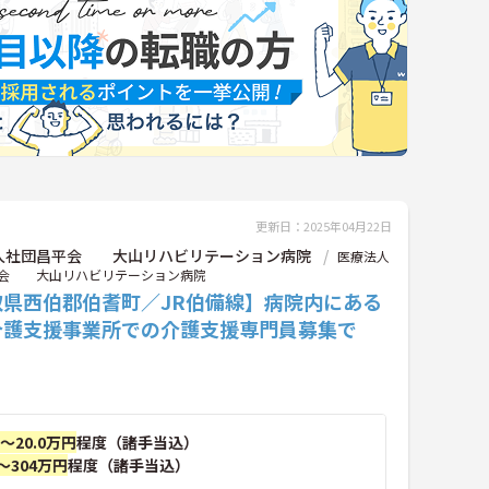
更新日：2025年04月22日
人社団昌平会 大山リハビリテーション病院
医療法人
会 大山リハビリテーション病院
取県西伯郡伯耆町／JR伯備線】病院内にある
介護支援事業所での介護支援専門員募集で
円～20.0万円
程度（諸手当込）
～304万円
程度（諸手当込）