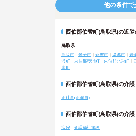
他の条件で
西伯郡伯耆町(鳥取県)の近
鳥取県
鳥取市
米子市
倉吉市
境港市
岩
浜町
東伯郡琴浦町
東伯郡北栄町
南町
西伯郡伯耆町(鳥取県)の介
正社員(正職員)
西伯郡伯耆町(鳥取県)の介
病院
介護福祉施設