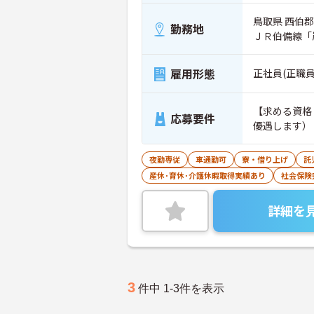
鳥取県 西伯郡
勤務地
ＪＲ伯備線「
雇用形態
正社員(正職員
【求める資格
応募要件
優遇します）
夜勤専従
車通勤可
寮・借り上げ
託
産休･育休･介護休暇取得実績あり
社会保険
詳細を
3
件中 1-3件を表示