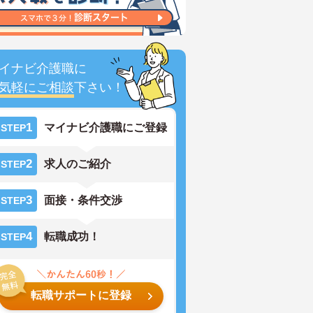
イナビ介護職に
気軽にご相談
下さい！
1
マイナビ介護職にご登録
STEP
2
求人のご紹介
STEP
3
面接・条件交渉
STEP
4
転職成功！
STEP
転職サポートに登録