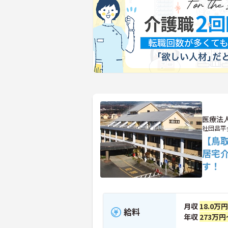
医療法
社団昌平
【鳥
居宅
す！
月収
18.0万
給料
年収
273万円