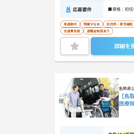
応募要件
■資格：初任
車通勤可
残業少なめ
託児所・育児補助
交通費支給
退職金制度あり
詳細を
名称非
【鳥
医療