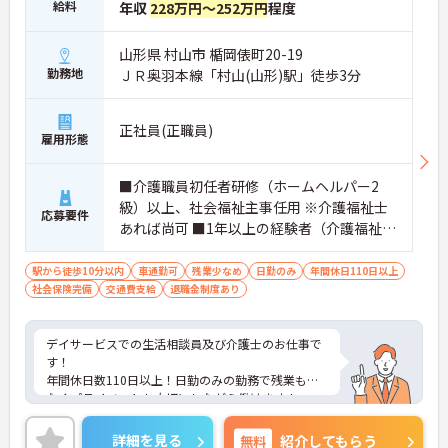
給料
年収
228万円～252万円
程度
山形県 村山市 楯岡俵町20-19
勤務地
ＪＲ奥羽本線「村山(山形)駅」徒歩3分
正社員(正職員)
雇用形態
■介護職員初任者研修（ホームヘルパー2
級）以上、社会福祉主事任用 ※介護福祉士
応募要件
あれば尚可 ■1年以上の経験者（介護福祉士
資格で応募の場合、経験3年以上） ■普通自
動車運転免許
駅から徒歩10分以内
車通勤可
残業少なめ
日勤のみ
年間休日110日以上
社会保険完備
交通費支給
退職金制度あり
デイサービスでの生活相談員及び介護士のお仕事で
す！
年間休日数110日以上！日勤のみの勤務で残業も少
なくプライベートも大切にしながら働けます！
ご興味ある方には、面接のポイントなど、さらに詳
細をお話致しますのでお気軽にご相談ください。
詳細を見る
無料
紹介してもらう