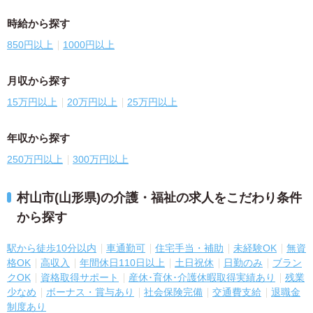
時給から探す
850円以上
1000円以上
月収から探す
15万円以上
20万円以上
25万円以上
年収から探す
250万円以上
300万円以上
村山市(山形県)の介護・福祉の求人をこだわり条件
から探す
駅から徒歩10分以内
車通勤可
住宅手当・補助
未経験OK
無資
格OK
高収入
年間休日110日以上
土日祝休
日勤のみ
ブラン
クOK
資格取得サポート
産休･育休･介護休暇取得実績あり
残業
少なめ
ボーナス・賞与あり
社会保険完備
交通費支給
退職金
制度あり