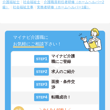
介護福祉士
社会福祉士
介護職員初任者研修（ホームヘルパー2
級）
社会福祉主事
実務者研修（ホームヘルパー1級）
マイナビ介護職に
お気軽にご相談
下さい！
マイナビ介護
1
STEP
職にご登録
2
求人のご紹介
STEP
面接・条件交
3
STEP
渉
4
転職成功！
STEP