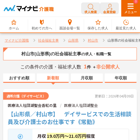
0
0
求人検索
会員登録
メニュー
ホーム
初めての方へ
面談会場一覧
保存した求人
最近見た求人
マイナビ介護職
社会福祉主事
山形県
村山市
山形県の社会福祉主
村山市(山形県)の社会福祉主事
の求人・転職一覧
1
この条件の介護・福祉求人数
非公開求人
件 ＋
おすすめ順
新着順
月収順
年収順
通所介護（デイサービス）
更新日：2026年04月09日
医療法人社団湖聖会香紅の里
医療法人社団湖聖会
【山形県／村山市】 デイサービスでの生活相談
員及び介護士のお仕事です《常勤》
月収
19.0万円～21.0万円
程度