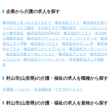
企業から介護の求人を探す
株式会社ベネッセスタイルケア
株式会社ツクイ
株式会社日本ア
メニティライフ協会
ＳＯＭＰＯケア株式会社
ソーシャルインク
ルー株式会社
株式会社SOYOKAZE
株式会社ケア２１
ALSOK
介護株式会社
株式会社ケアリッツ・アンド・パートナーズ
株式
会社ニチイ学館
株式会社ソラスト
株式会社やさしい手
株式会
社ケア２１
株式会社ニチイケアパレス
株式会社サンガジャパン
株式会社川島コーポレーション
株式会社アンビス
株式会社サ
ンウェルズ
株式会社スーパー・コート
社会福祉法人ノテ福祉
会
村山市(山形県)の介護・福祉の求人を職種から探す
介護職・ヘルパー
生活相談員
ケアマネージャー
村山市(山形県)の介護・福祉の求人を資格から探す