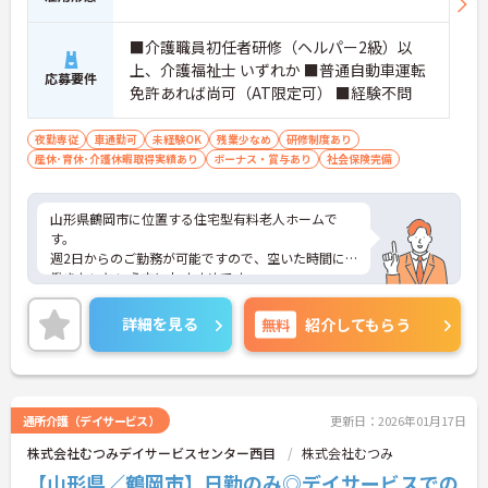
■介護職員初任者研修（ヘルパー2級）以
上、介護福祉士 いずれか ■普通自動車運転
応募要件
免許あれば尚可（AT限定可） ■経験不問
夜勤専従
車通勤可
未経験OK
残業少なめ
研修制度あり
産休･育休･介護休暇取得実績あり
ボーナス・賞与あり
社会保険完備
山形県鶴岡市に位置する住宅型有料老人ホームで
す。
週2日からのご勤務が可能ですので、空いた時間に
働きたいという方におすすめです。
昇給や賞与制度があり頑張りが評価されてしっかり
と職員に還元されます。
詳細を見る
無料
紹介してもらう
ご興味のある方には、面接対策ポイントなど、さら
に詳細をお話しいたしますのでお気軽にご相談くだ
さい！
通所介護（デイサービス）
更新日：2026年01月17日
株式会社むつみデイサービスセンター西目
株式会社むつみ
【山形県／鶴岡市】日勤のみ◎デイサービスでの