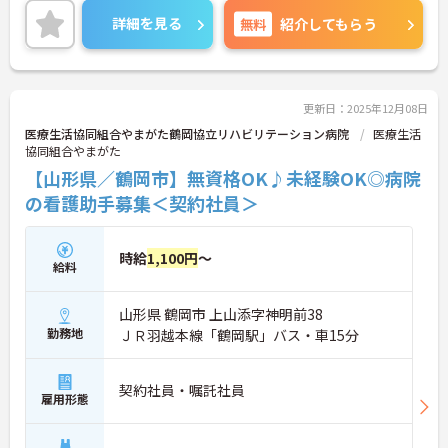
お話しいたしますのでお気軽にご相談ください。
詳細を見る
無料
紹介してもらう
更新日：2025年12月08日
医療生活協同組合やまがた鶴岡協立リハビリテーション病院
医療生活
協同組合やまがた
【山形県／鶴岡市】無資格OK♪未経験OK◎病院
の看護助手募集＜契約社員＞
時給
1,100円
～
給料
山形県 鶴岡市 上山添字神明前38
勤務地
ＪＲ羽越本線「鶴岡駅」バス・車15分
契約社員・嘱託社員
雇用形態