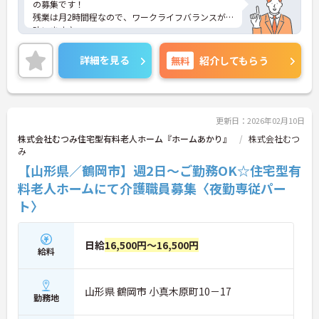
の募集です！
残業は月2時間程なので、ワークライフバランスが
叶います♪
また、マイカー通勤可能なので、通勤らくらくです
◎
詳細を見る
無料
紹介してもらう
資格手当や食事手当など、手当も充実しております
☆
ご興味のある方には、面接対策ポイントなど、さら
に詳細をお話しいたしますのでお気軽にご相談くだ
さい！
更新日：2026年02月10日
株式会社むつみ住宅型有料老人ホーム『ホームあかり』
株式会社むつ
み
【山形県／鶴岡市】週2日～ご勤務OK☆住宅型有
料老人ホームにて介護職員募集〈夜勤専従パー
ト〉
日給
16,500円～16,500円
給料
山形県 鶴岡市 小真木原町10－17
勤務地