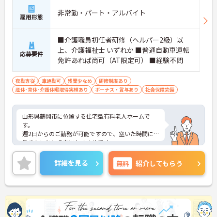
非常勤・パート・アルバイト
雇用形態
■介護職員初任者研修（ヘルパー2級）以
上、介護福祉士 いずれか ■普通自動車運転
応募要件
免許あれば尚可（AT限定可） ■経験不問
夜勤専従
車通勤可
残業少なめ
研修制度あり
産休･育休･介護休暇取得実績あり
ボーナス・賞与あり
社会保険完備
山形県鶴岡市に位置する住宅型有料老人ホームで
す。
週2日からのご勤務が可能ですので、空いた時間に
働きたいという方におすすめです。
昇給や賞与制度があり頑張りが評価されてしっかり
と職員に還元されます。
詳細を見る
無料
紹介してもらう
ご興味のある方には、面接対策ポイントなど、さら
に詳細をお話しいたしますのでお気軽にご相談くだ
さい！