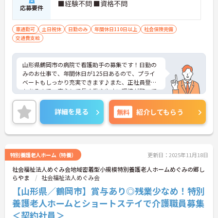
■経験不問 ■資格不問
応募要件
車通勤可
土日祝休
日勤のみ
年間休日110日以上
社会保険完備
交通費支給
山形県鶴岡市の病院で看護助手の募集です！日勤の
みのお仕事で、年間休日が125日あるので、プライ
ベートもしっかり充実できます♪また、正社員登用
もあるので、安心して長く働きやすい環境が整って
います◎ご興味のある方は、面接ポイントをお伝え
しますので、お気軽にご連絡ください。
詳細を見る
無料
紹介してもらう
特別養護老人ホーム（特養）
更新日：2025年11月18日
社会福祉法人めぐみ会地域密着型小規模特別養護老人ホームめぐみの郷し
らやま
社会福祉法人めぐみ会
【山形県／鶴岡市】賞与あり◎残業少なめ！特別
養護老人ホームとショートステイで介護職員募集
＜契約社員＞