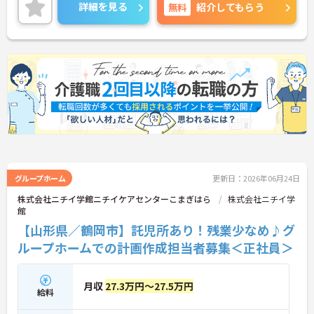
詳細を見る
無料
紹介してもらう
グループホーム
更新日：2026年06月24日
株式会社ニチイ学館ニチイケアセンターこまぎはら
株式会社ニチイ学
館
【山形県／鶴岡市】託児所あり！残業少なめ♪グ
ループホームでの計画作成担当者募集＜正社員＞
月収
27.3万円～27.5万円
給料