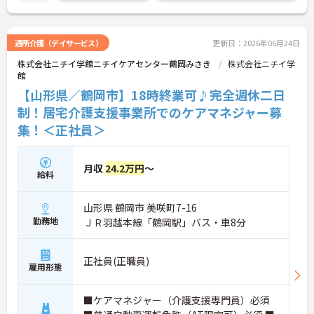
す！
ご興味のある方は、面接のポイントをお伝えします
のでご連絡ください！
通所介護（デイサービス）
更新日：2026年06月24日
株式会社ニチイ学館ニチイケアセンター鶴岡みさき
株式会社ニチイ学
館
【山形県／鶴岡市】18時終業可♪完全週休二日
制！居宅介護支援事業所でのケアマネジャー募
集！＜正社員＞
月収
24.2万円
～
給料
山形県 鶴岡市 美咲町7-16
勤務地
ＪＲ羽越本線「鶴岡駅」バス・車8分
正社員(正職員)
雇用形態
■ケアマネジャー（介護支援専門員）必須