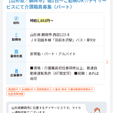
【山形県／鶴岡市】週1日～ご勤務OK☆デイサー
ビスにて介護職員募集〈パート〉
時給
1,032円
～
給料
山形県 鶴岡市 西目123-8
勤務地
ＪＲ羽越本線「羽前水沢駅」バス・車9分
非常勤・パート・アルバイト
雇用形態
■資格：介護職員初任者研修以上、普通自
動車運転免許（AT限定可） ■経験：あれば
応募要件
尚可
車通勤可
未経験OK
研修制度あり
産休･育休･介護休暇取得実績あり
社会保険完備
山形県鶴岡市に位置するデイサービスです。マイカ
ー通勤可能でございます。