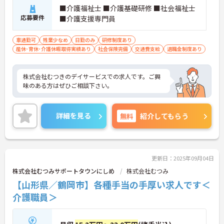
■介護福祉士 ■介護基礎研修 ■社会福祉士
応募要件
■介護支援専門員
車通勤可
残業少なめ
日勤のみ
研修制度あり
産休･育休･介護休暇取得実績あり
社会保険完備
交通費支給
退職金制度あり
株式会社むつきのデイサービスでの求人です。ご興
味のある方はぜひご相談下さい。
詳細を見る
無料
紹介してもらう
更新日：2025年09月04日
株式会社むつみサポートタウンにしめ
株式会社むつみ
【山形県／鶴岡市】各種手当の手厚い求人です＜
介護職員＞