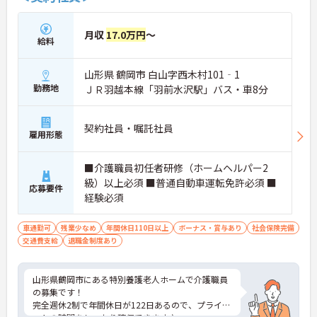
月収
17.0万円
～
給料
山形県 鶴岡市 白山字西木村101‐1
勤務地
ＪＲ羽越本線「羽前水沢駅」バス・車8分
契約社員・嘱託社員
雇用形態
■介護職員初任者研修（ホームヘルパー2
級）以上必須 ■普通自動車運転免許必須 ■
応募要件
経験必須
車通勤可
残業少なめ
年間休日110日以上
ボーナス・賞与あり
社会保険完備
交通費支給
退職金制度あり
山形県鶴岡市にある特別養護老人ホームで介護職員
の募集です！
完全週休2制で年間休日が122日あるので、プライベ