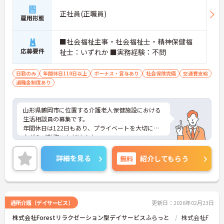
正社員(正職員)
雇用形態
■社会福祉主事・社会福祉士・精神保健福
応募要件
祉士：いずれか ■実務経験：不問
日勤のみ
年間休日110日以上
ボーナス・賞与あり
社会保険完備
交通費支給
退職金制度あり
山形県鶴岡市に位置する介護老人保健施設における
生活相談員の募集です。
年間休日は122日もあり、プライベートを大切にし
ながらご勤務いただけます。
ご興味のある方には、面接対策ポイントなど、さら
に詳細をご案内しますのでお気軽にご相談くださ
詳細を見る
無料
紹介してもらう
い！
通所介護（デイサービス）
更新日：2026年02月23日
株式会社Forestリラクゼーション型デイサービスふらっと
株式会社F