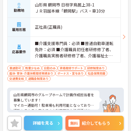
山形県 鶴岡市 日枝字鳥居上38-1
勤務地
ＪＲ羽越本線「鶴岡駅」バス・車10分
正社員(正職員)
雇用形態
■介護支援専門員：必須 ■普通自動車運転
免許：必須 ■介護職員初任者研修修了者、
応募要件
介護職員実務者研修修了者、介護福祉士：
あれば尚可 ■認知症介護実践者研修修了
（未受講の場合は入社後受講）
車通勤可
残業少なめ
日勤のみ
資格取得サポート
研修制度あり
産休･育休･介護休暇取得実績あり
ボーナス・賞与あり
社会保険完備
交通費支給
退職金制度あり
山形県鶴岡市のグループホームで計画作成担当者を
募集しています！
マイカー通勤可！駐車場も利用可能となっており、
通勤もラクラク安心です♪利用可能な託児所があ
り、子育て中の方も安心して働ける環境となってお
ります◎昇給・賞与制度もあり、頑張りを評価して
詳細を見る
無料
紹介してもらう
くれるので仕事のモチベーションにもつながりま