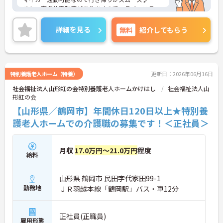
また、育児休暇制度がありますので、ライフステー
ジに応じて長くお仕事を続けていくことができます
★
詳細を見る
無料
紹介してもらう
ご興味のある方は、マイナビ介護職までお問い合わ
せください。
特別養護老人ホーム（特養）
更新日：2026年06月16日
社会福祉法人山形虹の会特別養護老人ホームかけはし
社会福祉法人山
形虹の会
【山形県／鶴岡市】年間休日120日以上★特別養
護老人ホームでの介護職の募集です！＜正社員＞
月収
17.0万円～21.0万円
程度
給料
山形県 鶴岡市 民田字代家田99-1
勤務地
ＪＲ羽越本線「鶴岡駅」バス・車12分
正社員(正職員)
雇用形態