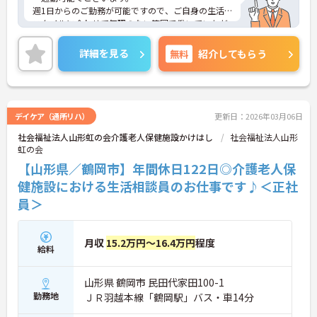
週1日からのご勤務が可能ですので、ご自身の生活
スタイルに合わせて無理のない範囲で働いていただ
けます。
ご興味のある方には、面接対策ポイントなど、さら
詳細を見る
無料
紹介してもらう
に詳細をお話しいたしますのでお気軽にご相談くだ
さい！
デイケア（通所リハ）
更新日：2026年03月06日
社会福祉法人山形虹の会介護老人保健施設かけはし
社会福祉法人山形
虹の会
【山形県／鶴岡市】年間休日122日◎介護老人保
健施設における生活相談員のお仕事です♪＜正社
員＞
月収
15.2万円～16.4万円
程度
給料
山形県 鶴岡市 民田代家田100-1
勤務地
ＪＲ羽越本線「鶴岡駅」バス・車14分