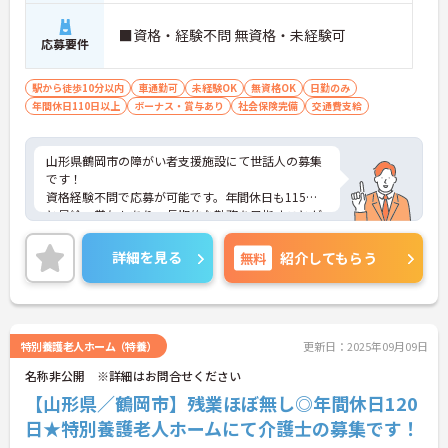
■資格・経験不問 無資格・未経験可
応募要件
駅から徒歩10分以内
車通勤可
未経験OK
無資格OK
日勤のみ
年間休日110日以上
ボーナス・賞与あり
社会保険完備
交通費支給
山形県鶴岡市の障がい者支援施設にて世話人の募集
です！
資格経験不問で応募が可能です。年間休日も115日
と昇給・賞与もあり、長期的な勤務を目指すことが
出来ます。
ご興味のある方には、面接対策ポイントなどさらに
詳細を見る
無料
紹介してもらう
詳細をお話いたしますので、お気軽にご相談くださ
い。
特別養護老人ホーム（特養）
更新日：2025年09月09日
名称非公開 ※詳細はお問合せください
【山形県／鶴岡市】残業ほぼ無し◎年間休日120
日★特別養護老人ホームにて介護士の募集です！