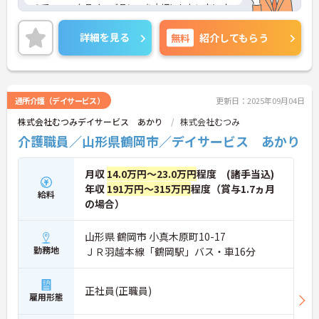
ので、ワークライフバランスを大切にしたい方にオ
ススメです◎
残業少なめなので出勤日でもプライベートの時間を
詳細を見る
無料
紹介してもらう
確保して頂けますよ★
ご興味ある方には、面接対策ポイントなど、さらに
詳細をお話しいたしますのでお気軽にご相談くださ
い。
通所介護（デイサービス）
更新日：2025年09月04日
株式会社むつみデイサービス あかり
株式会社むつみ
介護職員／山形県鶴岡市／デイサービス あかり
月収
14.0万円～23.0万円
程度 (諸手当込)
年収
191万円～315万円
程度（賞与1.7ヵ月
給料
の場合）
山形県 鶴岡市 小真木原町10-17
勤務地
ＪＲ羽越本線「鶴岡駅」バス・車16分
正社員(正職員)
雇用形態