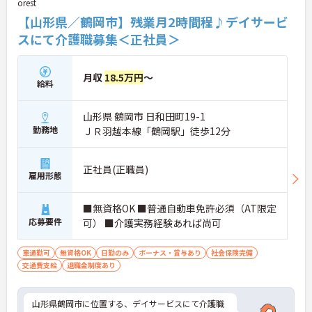
orest
【山形県／鶴岡市】残業月2時間程♪デイサービ
スにて介護職募集＜正社員＞
月収
18.5万円
～
給料
山形県 鶴岡市 日和田町19-1
勤務地
ＪＲ羽越本線「鶴岡駅」徒歩12分
正社員(正職員)
雇用形態
■無資格OK ■普通自動車免許必須（AT限定
応募要件
可） ■介護実務経験あれば尚可
車通勤可
無資格OK
日勤のみ
ボーナス・賞与あり
社会保険完備
交通費支給
退職金制度あり
山形県鶴岡市に位置する、デイサービスにて介護職