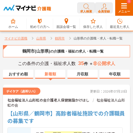
0
0
求人検索
会員登録
メニュー
ホーム
初めての方へ
面談会場一覧
保存した求人
最近見た求人
マイナビ介護職
山形県
鶴岡市
山形県の介護職・求人・転職一覧
鶴岡市(山形県)
の介護職・福祉の求人・転職一覧
35
この条件の介護・福祉求人数
非公開求人
件 ＋
おすすめ順
新着順
月収順
年収順
デイケア（通所リハ）
更新日：2026年07月10日
社会福祉法人山形虹の会介護老人保健施設かけはし
社会福祉法人山形
虹の会
【山形県／鶴岡市】高齢者福祉施設での介護職員
の募集です