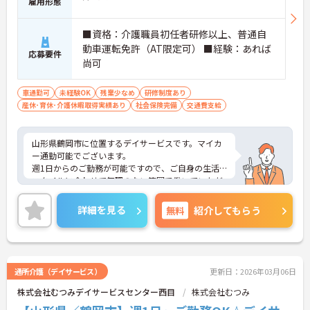
雇用形態
■資格：介護職員初任者研修以上、普通自
動車運転免許（AT限定可） ■経験：あれば
応募要件
尚可
車通勤可
未経験OK
残業少なめ
研修制度あり
産休･育休･介護休暇取得実績あり
社会保険完備
交通費支給
山形県鶴岡市に位置するデイサービスです。マイカ
ー通勤可能でございます。
週1日からのご勤務が可能ですので、ご自身の生活
スタイルに合わせて無理のない範囲で働いていただ
けます。
ご興味のある方には、面接対策ポイントなど、さら
詳細を見る
無料
紹介してもらう
に詳細をお話しいたしますのでお気軽にご相談くだ
さい！
通所介護（デイサービス）
更新日：2026年03月06日
株式会社むつみデイサービスセンター西目
株式会社むつみ