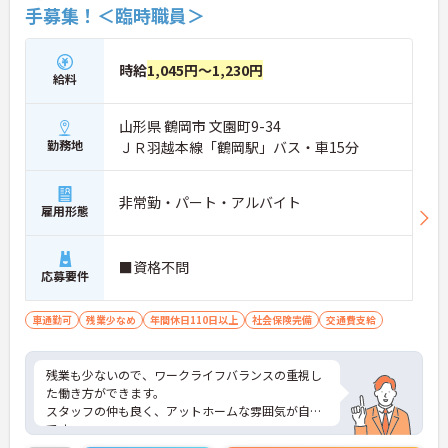
手募集！＜臨時職員＞
時給
1,045円～1,230円
給料
山形県 鶴岡市 文園町9-34
勤務地
ＪＲ羽越本線「鶴岡駅」バス・車15分
非常勤・パート・アルバイト
雇用形態
■資格不問
応募要件
車通勤可
残業少なめ
年間休日110日以上
社会保険完備
交通費支給
残業も少ないので、ワークライフバランスの重視し
た働き方ができます。
スタッフの仲も良く、アットホームな雰囲気が自慢
です。
ご興味ある方には、面接対策ポイントなど、詳細を