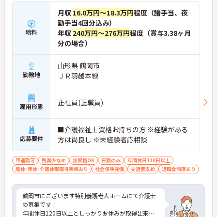
月収
16.0万円～18.3万円
程度（諸手当、夜
勤手当4回分込み）
給料
年収
240万円～276万円
程度（賞与3.38ヶ月
分の場合）
山形県 鶴岡市
勤務地
ＪＲ羽越本線
正社員(正職員)
雇用形態
■介護福祉士資格お持ちの方 ※経験がある
応募要件
方は尚良し ※未経験者応相談
車通勤可
残業少なめ
無資格OK
日勤のみ
年間休日110日以上
産休･育休･介護休暇取得実績あり
社会保険完備
交通費支給
退職金制度あり
鶴岡市にございます特別養護老人ホームにて介護士
の募集です！
年間休日120日以上としっかりお休みが取得出来る