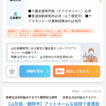
■介護支援専門員（ケアマネジャー）必須
■普通自動車免許必須（ＡＴ限定可） ■ケ
応募要件
アマネジャーの業務経験あれば尚可
車通勤可
日勤のみ
年間休日110日以上
産休･育休･介護休暇取得実績あり
ボーナス・賞与あり
社会保険完備
交通費支給
山形県鶴岡市にある居宅介護支援センターでケアマ
ネジャーの募集です！
残業は月3hと少なく、土日祝休みの完全週休2日制
なので、プライベートと仕事をどちらも充実させや
すい♪
賞与の過去実績は3.27ヶ月分！他にも交通費、処遇
詳細を見る
無料
紹介してもらう
改善手当も支給されるので金銭面も安心です◎
ご興味のある方には、面接対策ポイントなど、さら
に詳細をお話しいたしますのでお気軽にご相談くだ
さい！
更新日：2025年12月25日
医療生活協同組合やまがた鶴岡協立病院
医療生活協同組合やまがた
【山形県／鶴岡市】アットホームな病院で看護助