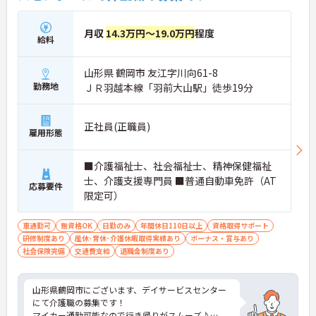
月収
14.3万円～19.0万円
程度
給料
山形県 鶴岡市 友江字川向61-8
勤務地
ＪＲ羽越本線「羽前大山駅」徒歩19分
正社員(正職員)
雇用形態
■介護福祉士、社会福祉士、精神保健福祉
士、介護支援専門員 ■普通自動車免許（AT
応募要件
限定可）
車通勤可
無資格OK
日勤のみ
年間休日110日以上
資格取得サポート
研修制度あり
産休･育休･介護休暇取得実績あり
ボーナス・賞与あり
社会保険完備
交通費支給
退職金制度あり
山形県鶴岡市にございます、デイサービスセンター
にて介護職の募集です！
マイカー通勤可能なので行き帰りがスムーズ♪