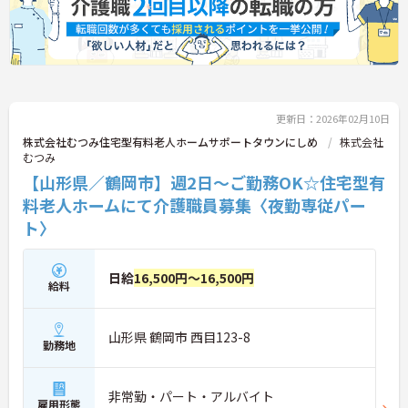
更新日：2026年02月10日
株式会社むつみ住宅型有料老人ホームサポートタウンにしめ
株式会社
むつみ
【山形県／鶴岡市】週2日～ご勤務OK☆住宅型有
料老人ホームにて介護職員募集〈夜勤専従パー
ト〉
日給
16,500円～16,500円
給料
山形県 鶴岡市 西目123-8
勤務地
非常勤・パート・アルバイト
雇用形態