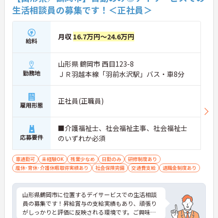
生活相談員の募集です！＜正社員＞
月収
16.7万円～24.6万円
給料
山形県 鶴岡市 西目123-8
勤務地
ＪＲ羽越本線「羽前水沢駅」バス・車8分
正社員(正職員)
雇用形態
■介護福祉士、社会福祉主事、社会福祉士
応募要件
のいずれか必須
車通勤可
未経験OK
残業少なめ
日勤のみ
研修制度あり
産休･育休･介護休暇取得実績あり
社会保険完備
交通費支給
退職金制度あり
山形県鶴岡市に位置するデイサービスでの生活相談
員の募集です！昇給賞与の支給実績もあり、頑張り
がしっかりと評価に反映される環境です。ご興味あ