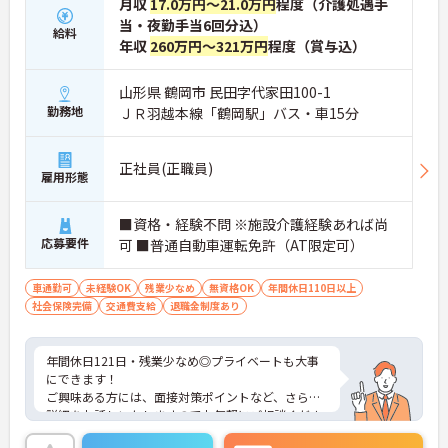
月収
17.0万円～21.0万円
程度（介護処遇手
当・夜勤手当6回分込）
給料
年収
260万円～321万円
程度（賞与込）
山形県 鶴岡市 民田字代家田100-1
勤務地
ＪＲ羽越本線「鶴岡駅」バス・車15分
正社員(正職員)
雇用形態
■資格・経験不問 ※施設介護経験あれば尚
応募要件
可 ■普通自動車運転免許（AT限定可）
車通勤可
未経験OK
残業少なめ
無資格OK
年間休日110日以上
社会保険完備
交通費支給
退職金制度あり
年間休日121日・残業少なめ◎プライベートも大事
にできます！
ご興味ある方には、面接対策ポイントなど、さらに
詳細をお話しいたしますのでお気軽にご相談くださ
い！