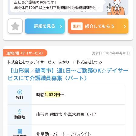
正社員介護職の募集です！
年間休日120日以上★月平均時間外労働時間5時間程
度☆プライベートとの両立がとりやすい環境です！
ご興味ある方には、面接対策ポイントなど、さらに
詳細をお話しいたしますのでお気軽にご相談くださ
詳細を見る
無料
紹介してもらう
い。
通所介護（デイサービス）
更新日：2026年04月01日
株式会社むつみデイサービス あかり
株式会社むつみ
【山形県／鶴岡市】週1日～ご勤務OK☆デイサー
ビスにて介護職員募集〈パート〉
時給
1,032円
～
給料
山形県 鶴岡市 小真木原町10-17
勤務地
非常勤・パート・アルバイト