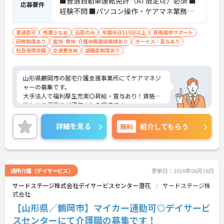
■普通自動車運転免許（AT限定可）必須 ■
応募要件
経験不問 ■パソコン操作・ケアマネ業務経
験あれば尚可
車通勤可
残業少なめ
日勤のみ
年間休日110日以上
資格取得サポート
研修制度あり
産休･育休･介護休暇取得実績あり
ボーナス・賞与あり
社会保険完備
交通費支給
退職金制度あり
山形県鶴岡市の居宅介護支援事業所にてケアマネジ
ャーの募集です。
大手法人で福利厚生充実◎昇給・賞与あり！資格手
当もあり頑張りが評価される環境です。
年間休日は111日で完全週休二日制！残業は月平均4
時間とプライベートの時間も大切にできます。
詳細を見る
無料
紹介してもらう
ご興味ある方は面接ポイントをお伝えしますので、
お気軽にご連絡ください。
通所介護（デイサービス）
更新日：2026年06月18日
サードステージ株式会社デイサービスセンター澄花
サードステージ株
式会社
【山形県／鶴岡市】マイカー通勤可◎デイサービ
スセンターにて介護職の募集です！