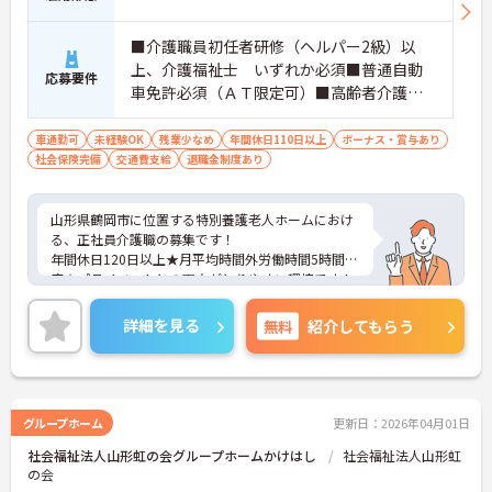
■介護職員初任者研修（ヘルパー2級）以
上、介護福祉士 いずれか必須■普通自動
応募要件
車免許必須（ＡＴ限定可）■高齢者介護の
職歴あれば尚可
車通勤可
未経験OK
残業少なめ
年間休日110日以上
ボーナス・賞与あり
社会保険完備
交通費支給
退職金制度あり
山形県鶴岡市に位置する特別養護老人ホームにおけ
る、正社員介護職の募集です！
年間休日120日以上★月平均時間外労働時間5時間程
度☆プライベートとの両立がとりやすい環境です！
ご興味ある方には、面接対策ポイントなど、さらに
詳細をお話しいたしますのでお気軽にご相談くださ
詳細を見る
無料
紹介してもらう
い。
グループホーム
更新日：2026年04月01日
社会福祉法人山形虹の会グループホームかけはし
社会福祉法人山形虹
の会