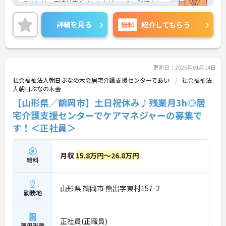
る方には、面接対策ポイントなど、さらに詳細をお
話しいたしますのでお気軽にご相談ください！
詳細を見る
無料
紹介してもらう
更新日：2026年01月14日
社会福祉法人朝日ぶなの木会居宅介護支援センターであい
社会福祉法
人朝日ぶなの木会
【山形県／鶴岡市】土日祝休み♪残業月3h◎居
宅介護支援センターでケアマネジャーの募集で
す！＜正社員＞
月収
15.8万円～26.8万円
給料
山形県 鶴岡市 熊出字東村157-2
勤務地
正社員(正職員)
雇用形態