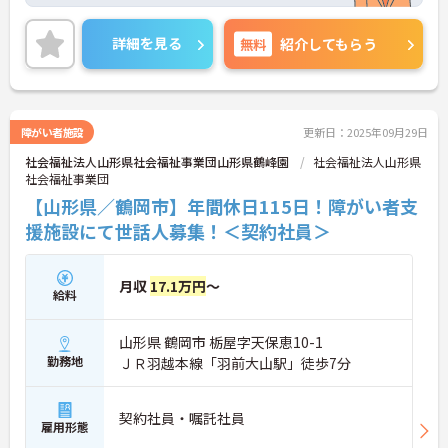
ートの時間をしっかり確保できます♪
資格手当など各種手当も充実しているので安心して
働きやすい環境が整っています！
詳細を見る
無料
紹介してもらう
ご興味ある方は面接ポイントをお伝えしますので、
お気軽にご連絡ください。
障がい者施設
更新日：2025年09月29日
社会福祉法人山形県社会福祉事業団山形県鶴峰園
社会福祉法人山形県
社会福祉事業団
【山形県／鶴岡市】年間休日115日！障がい者支
援施設にて世話人募集！＜契約社員＞
月収
17.1万円
～
給料
山形県 鶴岡市 栃屋字天保恵10-1
勤務地
ＪＲ羽越本線「羽前大山駅」徒歩7分
契約社員・嘱託社員
雇用形態