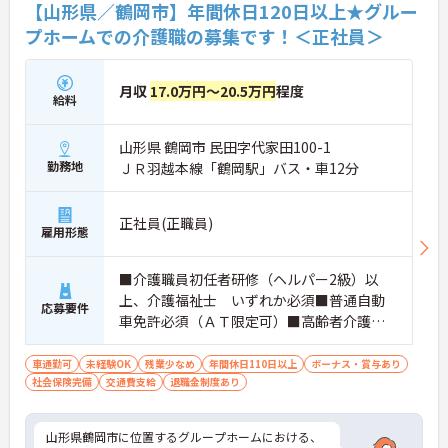
【山形県／鶴岡市】年間休日120日以上★グルー
プホームでの介護職の募集です！＜正社員＞
月収
17.0万円～20.5万円
程度
給料
山形県 鶴岡市 民田字代家田100-1
勤務地
ＪＲ羽越本線「鶴岡駅」バス・車12分
正社員(正職員)
雇用形態
■介護職員初任者研修（ヘルパー2級）以
上、介護福祉士 いずれか必須■普通自動
応募要件
車免許必須（ＡＴ限定可）■高齢者介護の
職歴あれば尚可
車通勤可
未経験OK
残業少なめ
年間休日110日以上
ボーナス・賞与あり
社会保険完備
交通費支給
退職金制度あり
山形県鶴岡市に位置するグループホームにおける、