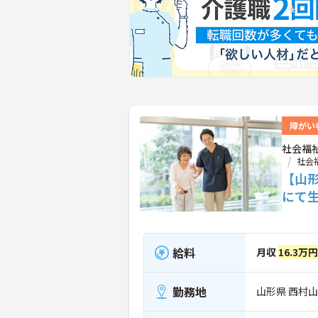
障がい
社会福
社会
【山
にて
給料
月収
16.3万
勤務地
山形県 西村山