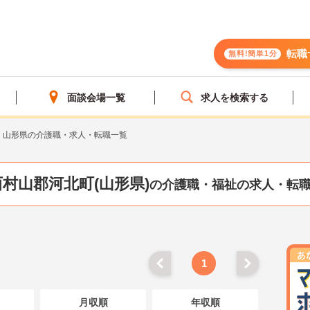
転職
無料!簡単1分
面談会場一覧
求人を検索する
山形県の介護職・求人・転職一覧
西村山郡河北町(山形県)
の介護職・福祉の求人・転
1
月収順
年収順