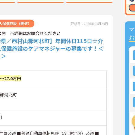
人保健施設（老健）
更新日：2026年03月24日
マ
公開 ※詳細はお問合せください
お
形県／西村山郡河北町】年間休日115日☆介
人保健施設のケアマネジャーの募集です！＜
員＞
円～27.0万円
山郡河北町
)
門員必須 ■普通自動車運転免許（AT限定可）必須 ■