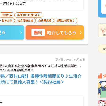
ー経験あれば尚可
日勤のみ
年間休日110日以上
・賞与あり
社会保険完備
交通費支給
退職金制度あり
見る
無料
紹介してもらう
更新日：2025年09月29日
祉法人山形県社会福祉事業団みやま荘共同生活事業所
法人山形県社会福祉事業団
形県／西村山郡】各種休暇制度あり♪生活介
業所にて世話人募集！＜契約社員＞
～