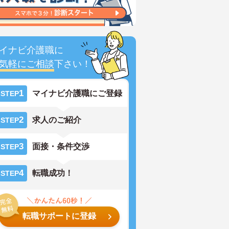
イナビ介護職に
気軽にご相談
下さい！
1
マイナビ介護職にご登録
STEP
2
求人のご紹介
STEP
3
面接・条件交渉
STEP
4
転職成功！
STEP
転職サポートに登録