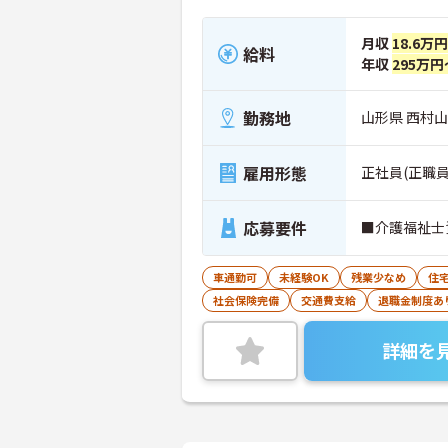
月収
18.6万
給料
年収
295万円
勤務地
山形県 西村山
雇用形態
正社員(正職員
応募要件
■介護福祉士
車通勤可
未経験OK
残業少なめ
住
社会保険完備
交通費支給
退職金制度あ
詳細を