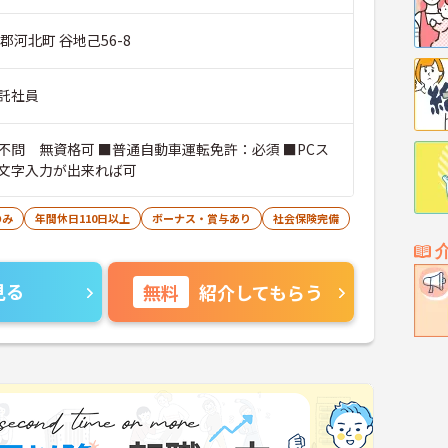
郡河北町 谷地己56-8
託社員
不問 無資格可 ■普通自動車運転免許：必須 ■PCス
文字入力が出来れば可
のみ
年間休日110日以上
ボーナス・賞与あり
社会保険完備
見る
無料
紹介してもらう