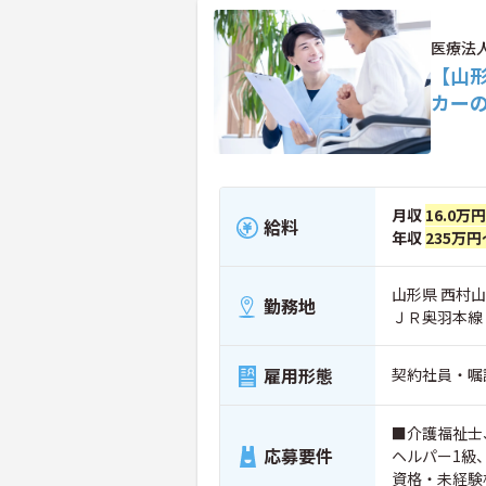
医療法
【山
カー
月収
16.0万
給料
年収
235万円
山形県 西村山
勤務地
ＪＲ奥羽本線
雇用形態
契約社員・嘱
■介護福祉士
応募要件
ヘルパー1級
資格・未経験