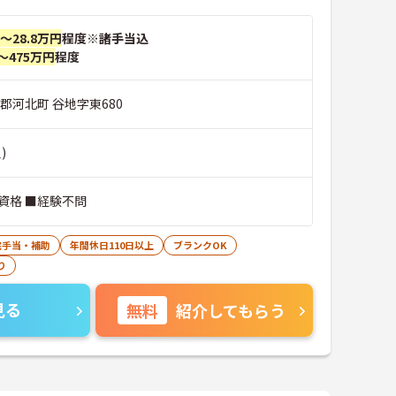
円～28.8万円
程度※諸手当込
～475万円
程度
郡河北町 谷地字東680
)
資格 ■経験不問
宅手当・補助
年間休日110日以上
ブランクOK
り
見る
無料
紹介してもらう