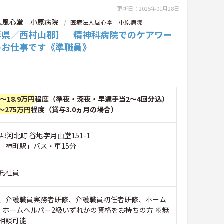
更新日：2025年01月28日
人風心堂 小原病院
医療法人風心堂 小原病院
形県／西村山郡】 精神科病院でのケアワー
のお仕事です《準職員》
円～18.9万円
程度（準夜・深夜・早遅手当2～4回分込）
～275万円
程度（賞与3.0ヵ月の場合）
郡河北町 谷地字月山堂151-1
「神町駅」バス・車15分
託社員
、介護職員実務者研修、介護職員初任者研修、ホーム
、ホームヘルパー2級いずれかの資格をお持ちの方 ※無
相談可能