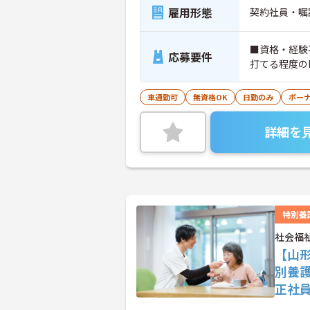
雇用形態
契約社員・嘱
■資格・経験
応募要件
打てる程度の
車通勤可
無資格OK
日勤のみ
ボー
詳細を
特別養
社会福
【山
別養
正社