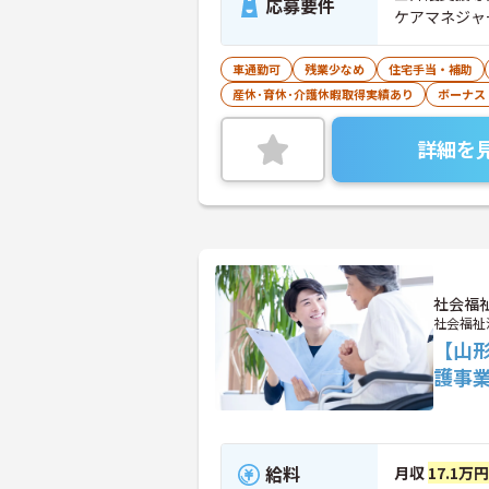
応募要件
ケアマネジャ
車通勤可
残業少なめ
住宅手当・補助
産休･育休･介護休暇取得実績あり
ボーナス
詳細を
社会福
社会福祉
【山
護事
給料
月収
17.1万円