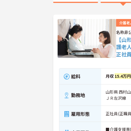
介護老
名称非
【山
護老
正社
給料
月収
15.4万
山形県 西村
勤務地
ＪＲ左沢線
雇用形態
正社員(正職員
■介護支援専