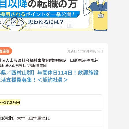
者施設
更新日：2025年09月08日
祉法人山形県社会福祉事業団救護施設 山形県みやま荘
福祉法人山形県社会福祉事業団
形県／西村山郡】年間休日114日！救護施設
生活支援員募集！＜契約社員＞
円～17.2万円
郡河北町 大字吉田字馬場11