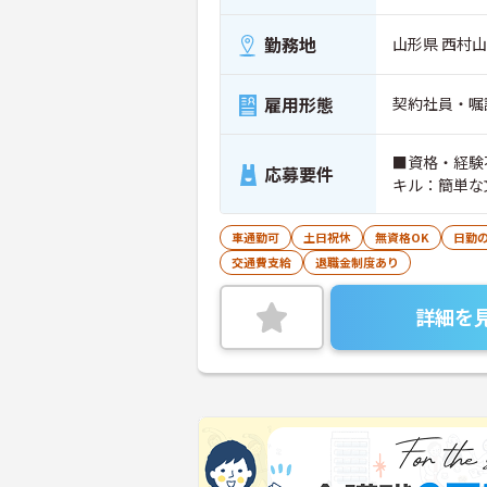
勤務地
山形県 西村山
雇用形態
契約社員・嘱
■資格・経験
応募要件
キル：簡単な
車通勤可
土日祝休
無資格OK
日勤
交通費支給
退職金制度あり
詳細を