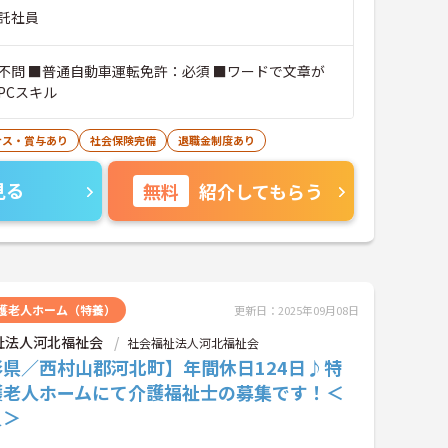
託社員
不問 ■普通自動車運転免許：必須 ■ワードで文章が
PCスキル
ナス・賞与あり
社会保険完備
退職金制度あり
見る
無料
紹介してもらう
護老人ホーム（特養）
更新日：2025年09月08日
祉法人河北福祉会
社会福祉法人河北福祉会
形県／西村山郡河北町】年間休日124日♪特
護老人ホームにて介護福祉士の募集です！＜
員＞