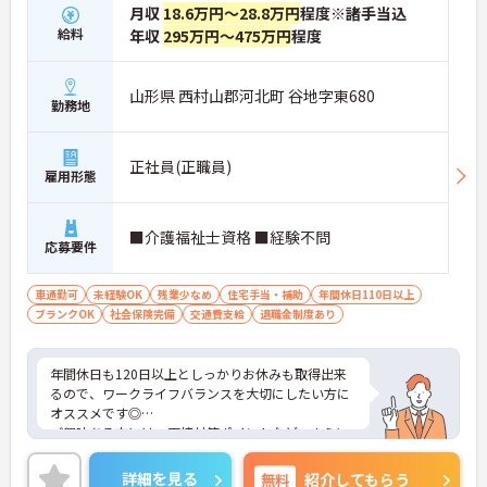
月収
18.6万円～28.8万円
程度※諸手当込
給料
年収
295万円～475万円
程度
山形県 西村山郡河北町 谷地字東680
勤務地
正社員(正職員)
雇用形態
■介護福祉士資格 ■経験不問
応募要件
車通勤可
未経験OK
残業少なめ
住宅手当・補助
年間休日110日以上
ブランクOK
社会保険完備
交通費支給
退職金制度あり
年間休日も120日以上としっかりお休みも取得出来
るので、ワークライフバランスを大切にしたい方に
オススメです◎
ご興味ある方には、面接対策ポイントなど、さらに
詳細をお話しいたしますのでお気軽にご相談くださ
い。
詳細を見る
無料
紹介してもらう