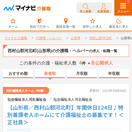
0
0
求人検索
会員登録
メニュー
ホーム
初めての方へ
面談会場一覧
保存した求人
最近見た求人
マイナビ介護職
介護職・ヘルパー
山形県
西村山郡河北町
山形県
西村山郡河北町(山形県)の介護職・ヘルパー
の求人・転職一覧
4
この条件の介護・福祉求人数
非公開求人
件 ＋
おすすめ順
新着順
月収順
年収順
特別養護老人ホーム（特養）
更新日：2025年09月08日
社会福祉法人河北福祉会
社会福祉法人河北福祉会
【山形県／西村山郡河北町】年間休日124日♪特
別養護老人ホームにて介護福祉士の募集です！＜
正社員＞