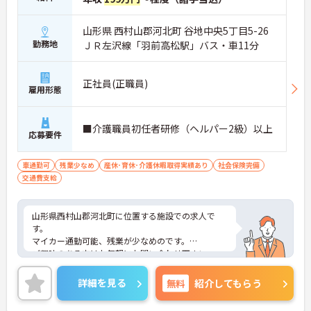
山形県 西村山郡河北町 谷地中央5丁目5-26
勤務地
ＪＲ左沢線「羽前高松駅」バス・車11分
正社員(正職員)
雇用形態
■介護職員初任者研修（ヘルパー2級）以上
応募要件
車通勤可
残業少なめ
産休･育休･介護休暇取得実績あり
社会保険完備
交通費支給
山形県西村山郡河北町に位置する施設での求人で
す。
マイカー通勤可能、残業が少なめのです。
ご興味のある方はお気軽にお問い合わせ下さい。
詳細を見る
無料
紹介してもらう