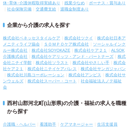
休･育休･介護休暇取得実績あり
残業少なめ
ボーナス・賞与あり
社会保険完備
交通費支給
退職金制度あり
企業から介護の求人を探す
株式会社ベネッセスタイルケア
株式会社ツクイ
株式会社日本ア
メニティライフ協会
ＳＯＭＰＯケア株式会社
ソーシャルインク
ルー株式会社
株式会社SOYOKAZE
株式会社ケア２１
ALSOK
介護株式会社
株式会社ケアリッツ・アンド・パートナーズ
株式
会社ニチイ学館
株式会社ソラスト
株式会社やさしい手
株式会
社ケア２１
株式会社ニチイケアパレス
株式会社サンガジャパン
株式会社川島コーポレーション
株式会社アンビス
株式会社サ
ンウェルズ
株式会社スーパー・コート
社会福祉法人ノテ福祉
会
西村山郡河北町(山形県)の介護・福祉の求人を職種
から探す
介護職・ヘルパー
看護助手
ケアマネージャー
生活支援員