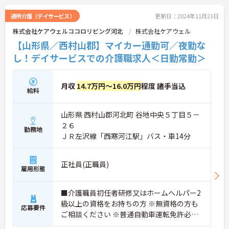
通所介護（デイサービス）
更新日：2024年11月23日
株式会社ケアウェルココロリビング河北
株式会社ケアウェル
【山形県／西村山郡】マイカー通勤可／夜勤な
し！デイサービスでの介護職求人＜日勤常勤＞
月収
14.7万円～16.0万円
程度 諸手当込
給料
山形県 西村山郡河北町 谷地中央５丁目５－
２６
勤務地
ＪＲ左沢線「西寒河江駅」バス・車14分
正社員(正職員)
雇用形態
■介護職員初任者研修又はホームヘルパー2
級以上の資格をお持ちの方 ※無資格の方も
応募要件
ご相談ください ※普通自動車運転免許必須
（AT可）