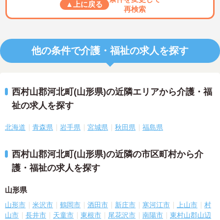
▲上に戻る
再検索
他の条件で介護・福祉の求人を探す
西村山郡河北町(山形県)の近隣エリアから介護・福
祉の求人を探す
北海道
青森県
岩手県
宮城県
秋田県
福島県
西村山郡河北町(山形県)の近隣の市区町村から介
護・福祉の求人を探す
山形県
山形市
米沢市
鶴岡市
酒田市
新庄市
寒河江市
上山市
村
山市
長井市
天童市
東根市
尾花沢市
南陽市
東村山郡山辺