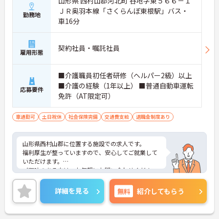
山形県 西村山郡河北町 谷地字東５６６－１
ＪＲ奥羽本線「さくらんぼ東根駅」バス・
勤務地
車16分
契約社員・嘱託社員
雇用形態
■介護職員初任者研修（ヘルパー2級）以上
■介護の経験（1年以上） ■普通自動車運転
応募要件
免許（AT限定可）
車通勤可
土日祝休
社会保険完備
交通費支給
退職金制度あり
山形県西村山郡に位置する施設での求人です。
福利厚生が整っていますので、安心してご就業して
いただけます。
ご興味のある方は、お気軽にお問い合わせくださ
い。
詳細を見る
無料
紹介してもらう