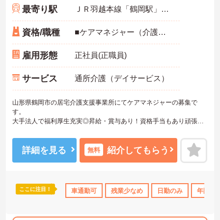
最寄り駅
ＪＲ羽越本線「鶴岡駅」バス・車8分
資格/職種
■ケアマネジャー（介護支援専門員）必須 ■普通自動車運転免許（AT限定可）必須 ■経験不問 ■パソコン操作・ケアマネ業務経験あれば尚可
雇用形態
正社員(正職員)
サービス
通所介護（デイサービス）
山形県鶴岡市の居宅介護支援事業所にてケアマネジャーの募集で
す。
大手法人で福利厚生充実◎昇給・賞与あり！資格手当もあり頑張り
が評価される環境です。
年間休日は111日で完全週休二日制！残業は月平均4時間とプライベ
ートの時間も大切にできます。
詳細を見る
紹介してもらう
無料
ご興味ある方は面接ポイントをお伝えしますので、お気軽にご連絡
ください。
ここに注目！
車通勤可
残業少なめ
日勤のみ
年間休日