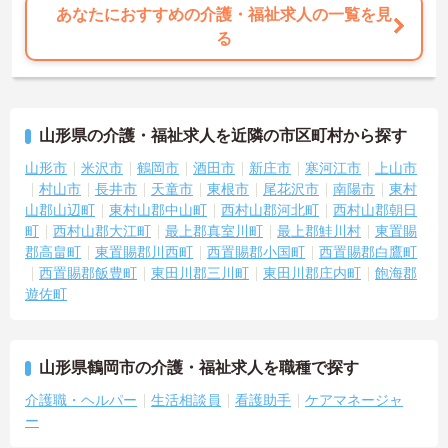
あなたにおすすめの介護・福祉求人の一覧を見
る
山形県の介護・福祉求人を近隣の市区町村から探す
山形市
米沢市
鶴岡市
酒田市
新庄市
寒河江市
上山市
村山市
長井市
天童市
東根市
尾花沢市
南陽市
東村
山郡山辺町
東村山郡中山町
西村山郡河北町
西村山郡朝日
町
西村山郡大江町
最上郡真室川町
最上郡鮭川村
東置賜
郡高畠町
東置賜郡川西町
西置賜郡小国町
西置賜郡白鷹町
西置賜郡飯豊町
東田川郡三川町
東田川郡庄内町
飽海郡
遊佐町
山形県鶴岡市の介護・福祉求人を職種で探す
介護職・ヘルパー
生活相談員
看護助手
ケアマネージャ
ー