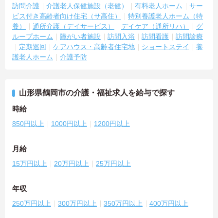
訪問介護
介護老人保健施設（老健）
有料老人ホーム
サー
ビス付き高齢者向け住宅（サ高住）
特別養護老人ホーム（特
養）
通所介護（デイサービス）
デイケア（通所リハ）
グ
ループホーム
障がい者施設
訪問入浴
訪問看護
訪問診療
定期巡回
ケアハウス・高齢者住宅地
ショートステイ
養
護老人ホーム
介護予防
山形県鶴岡市の介護・福祉求人を給与で探す
時給
850円以上
1000円以上
1200円以上
月給
15万円以上
20万円以上
25万円以上
年収
250万円以上
300万円以上
350万円以上
400万円以上