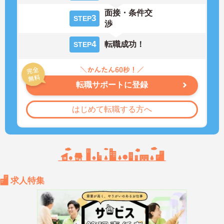
面接・条件交
3
STEP
渉
4
転職成功！
STEP
転職サポートに登録
はじめて転職する方へ
求人特集