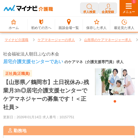
0
1
求人検索
会員登録
メニュー
ホーム
初めての方へ
面談会場一覧
保存した求人
最近見た求人
マイナビ介護職
ケアマネージャーの求人
山形県のケアマネージャー求人
社会福祉法人朝日ぶなの木会
居宅介護支援センターであい
のケアマネ（介護支援専門員）求人
正社員(正職員)
【山形県／鶴岡市】土日祝休み♪残
業月3h◎居宅介護支援センターで
ケアマネジャーの募集です！＜正
社員＞
更新日：2026年01月14日 求人番号：10157751
勤務地