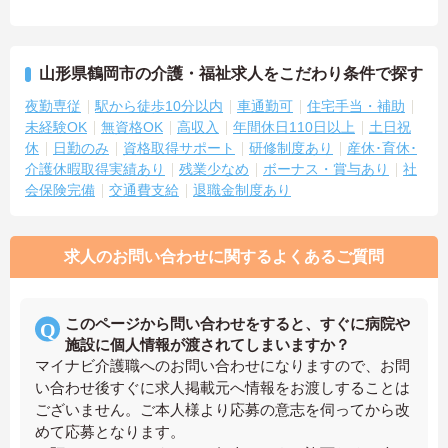
山形県鶴岡市の介護・福祉求人をこだわり条件で探す
夜勤専従
駅から徒歩10分以内
車通勤可
住宅手当・補助
未経験OK
無資格OK
高収入
年間休日110日以上
土日祝
休
日勤のみ
資格取得サポート
研修制度あり
産休･育休･
介護休暇取得実績あり
残業少なめ
ボーナス・賞与あり
社
会保険完備
交通費支給
退職金制度あり
求人のお問い合わせに関するよくあるご質問
このページから問い合わせをすると、すぐに病院や
施設に個人情報が渡されてしまいますか？
マイナビ介護職へのお問い合わせになりますので、お問
い合わせ後すぐに求人掲載元へ情報をお渡しすることは
ございません。ご本人様より応募の意志を伺ってから改
めて応募となります。