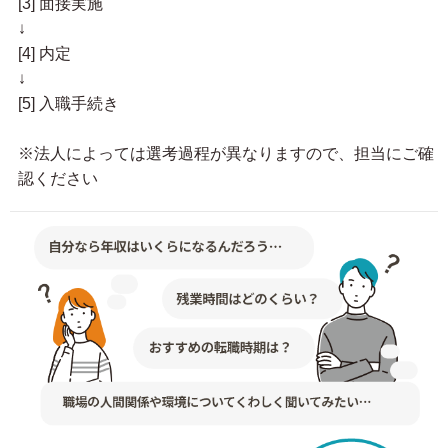
[3] 面接実施
↓
[4] 内定
↓
[5] 入職手続き
※法人によっては選考過程が異なりますので、担当にご確
認ください