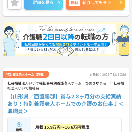
詳細を見る
無料
紹介してもらう
特別養護老人ホーム（特養）
更新日：2025年12月02日
社会福祉法人いいで福祉会特別養護老人ホーム ひめさゆり荘
社会福
祉法人いいで福祉会
【山形県／西置賜郡】賞与2.8ヶ月分の支給実績
あり！特別養護老人ホームでの介護のお仕事♪＜
準職員＞
月収
15.9万円～16.6万円
程度
給料