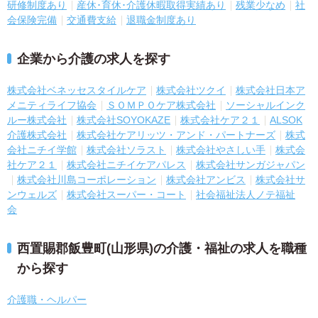
研修制度あり
産休･育休･介護休暇取得実績あり
残業少なめ
社
会保険完備
交通費支給
退職金制度あり
企業から介護の求人を探す
株式会社ベネッセスタイルケア
株式会社ツクイ
株式会社日本ア
メニティライフ協会
ＳＯＭＰＯケア株式会社
ソーシャルインク
ルー株式会社
株式会社SOYOKAZE
株式会社ケア２１
ALSOK
介護株式会社
株式会社ケアリッツ・アンド・パートナーズ
株式
会社ニチイ学館
株式会社ソラスト
株式会社やさしい手
株式会
社ケア２１
株式会社ニチイケアパレス
株式会社サンガジャパン
株式会社川島コーポレーション
株式会社アンビス
株式会社サ
ンウェルズ
株式会社スーパー・コート
社会福祉法人ノテ福祉
会
西置賜郡飯豊町(山形県)の介護・福祉の求人を職種
から探す
介護職・ヘルパー