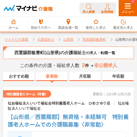
0
0
求人検索
会員登録
メニュー
ホーム
初めての方へ
面談会場一覧
保存した求人
最近見た求人
マイナビ介護職
介護福祉士
山形県
西置賜郡飯豊町
山形県の介護
西置賜郡飯豊町(山形県)の介護福祉士
の求人・転職一覧
2
この条件の介護・福祉求人数
非公開求人
件 ＋
おすすめ順
新着順
月収順
年収順
特別養護老人ホーム（特養）
更新日：2025年12月25日
社会福祉法人いいで福祉会特別養護老人ホーム ひめさゆり荘
社会福
祉法人いいで福祉会
【山形県／西置賜郡】無資格・未経験可 特別養
護老人ホームでの介護職募集〈非常勤〉