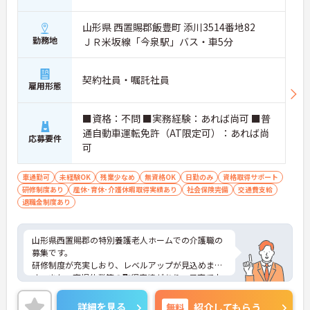
山形県 西置賜郡飯豊町 添川3514番地82
勤務地
ＪＲ米坂線「今泉駅」バス・車5分
契約社員・嘱託社員
雇用形態
■資格：不問 ■実務経験：あれば尚可 ■普
通自動車運転免許（AT限定可）：あれば尚
応募要件
可
車通勤可
未経験OK
残業少なめ
無資格OK
日勤のみ
資格取得サポート
研修制度あり
産休･育休･介護休暇取得実績あり
社会保険完備
交通費支給
退職金制度あり
山形県西置賜郡の特別養護老人ホームでの介護職の
募集です。
研修制度が充実しおり、レベルアップが見込めま
す。また、育児休業等の取得実績があり、子育て中
の方も働きやすい職場環境です。
ご興味のある方には、面接対策ポイントなど、さら
詳細を見る
無料
紹介してもらう