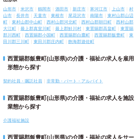
山形市
米沢市
鶴岡市
酒田市
新庄市
寒河江市
上山市
村
山市
長井市
天童市
東根市
尾花沢市
南陽市
東村山郡山辺
町
東村山郡中山町
西村山郡河北町
西村山郡朝日町
西村山郡
大江町
最上郡真室川町
最上郡鮭川村
東置賜郡高畠町
東置賜
郡川西町
西置賜郡小国町
西置賜郡白鷹町
西置賜郡飯豊町
東
田川郡三川町
東田川郡庄内町
飽海郡遊佐町
西置賜郡飯豊町(山形県)の介護・福祉の求人を雇用
形態から探す
契約社員・嘱託社員
非常勤・パート・アルバイト
西置賜郡飯豊町(山形県)の介護・福祉の求人を施設
業態から探す
介護福祉施設
西置賜郡飯豊町(山形県)の介護・福祉の求人をサー