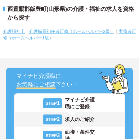
西置賜郡飯豊町(山形県)の介護・福祉の求人を資格
から探す
介護福祉士
介護職員初任者研修（ホームヘルパー2級）
実務者研
修（ホームヘルパー1級）
マイナビ介護職に
お気軽にご相談
下さい！
マイナビ介護
1
STEP
職にご登録
2
求人のご紹介
STEP
面接・条件交
3
STEP
渉