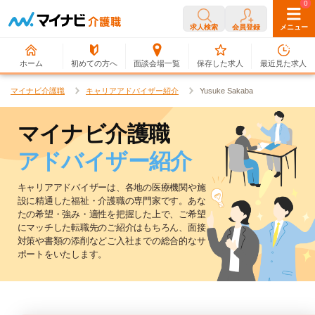
0
0
求人検索
会員登録
メニュー
ホーム
初めての方へ
面談会場一覧
保存した求人
最近見た求人
マイナビ介護職
キャリアアドバイザー紹介
Yusuke Sakaba
マイナビ介護職
アドバイザー紹介
キャリアアドバイザーは、各地の医療機関や施
設に精通した福祉・介護職の専門家です。
あな
たの希望・強み・適性を把握した上で、ご希望
にマッチした転職先のご紹介はもちろん、
面接
対策や書類の添削などご入社までの総合的なサ
ポートをいたします。