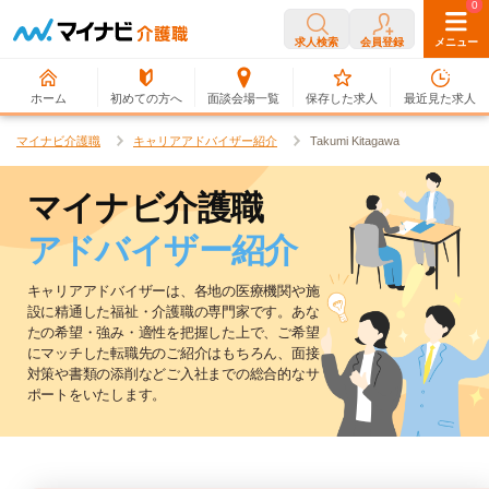
0
0
求人検索
会員登録
メニュー
ホーム
初めての方へ
面談会場一覧
保存した求人
最近見た求人
マイナビ介護職
キャリアアドバイザー紹介
Takumi Kitagawa
マイナビ介護職
アドバイザー紹介
キャリアアドバイザーは、各地の医療機関や施
設に精通した福祉・介護職の専門家です。
あな
たの希望・強み・適性を把握した上で、ご希望
にマッチした転職先のご紹介はもちろん、
面接
対策や書類の添削などご入社までの総合的なサ
ポートをいたします。