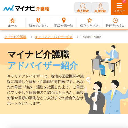
0
0
求人検索
会員登録
メニュー
ホーム
初めての方へ
面談会場一覧
保存した求人
最近見た求人
マイナビ介護職
キャリアアドバイザー紹介
Takumi Tokujo
マイナビ介護職
アドバイザー紹介
キャリアアドバイザーは、各地の医療機関や施
設に精通した福祉・介護職の専門家です。
あな
たの希望・強み・適性を把握した上で、ご希望
にマッチした転職先のご紹介はもちろん、
面接
対策や書類の添削などご入社までの総合的なサ
ポートをいたします。