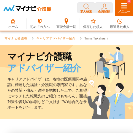
0
0
求人検索
会員登録
メニュー
ホーム
初めての方へ
面談会場一覧
保存した求人
最近見た求人
マイナビ介護職
キャリアアドバイザー紹介
Toma Takahashi
マイナビ介護職
アドバイザー紹介
キャリアアドバイザーは、各地の医療機関や施
設に精通した福祉・介護職の専門家です。
あな
たの希望・強み・適性を把握した上で、ご希望
にマッチした転職先のご紹介はもちろん、
面接
対策や書類の添削などご入社までの総合的なサ
ポートをいたします。