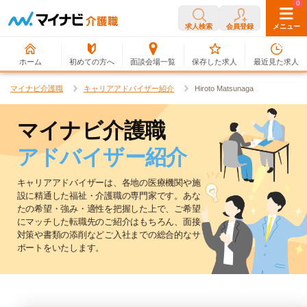
0
0
求人検索
会員登録
メニュー
ホーム
初めての方へ
面談会場一覧
保存した求人
最近見た求人
マイナビ介護職
キャリアアドバイザー紹介
Hiroto Matsunaga
マイナビ介護職
アドバイザー紹介
キャリアアドバイザーは、各地の医療機関や施
設に精通した福祉・介護職の専門家です。
あな
たの希望・強み・適性を把握した上で、ご希望
にマッチした転職先のご紹介はもちろん、
面接
対策や書類の添削などご入社までの総合的なサ
ポートをいたします。