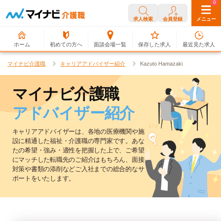
0
0
求人検索
会員登録
メニュー
ホーム
初めての方へ
面談会場一覧
保存した求人
最近見た求人
マイナビ介護職
キャリアアドバイザー紹介
Kazuto Hamazaki
マイナビ介護職
アドバイザー紹介
キャリアアドバイザーは、各地の医療機関や施
設に精通した福祉・介護職の専門家です。
あな
たの希望・強み・適性を把握した上で、ご希望
にマッチした転職先のご紹介はもちろん、
面接
対策や書類の添削などご入社までの総合的なサ
ポートをいたします。