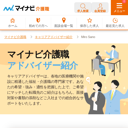
0
0
求人検索
会員登録
メニュー
ホーム
初めての方へ
面談会場一覧
保存した求人
最近見た求人
マイナビ介護職
キャリアアドバイザー紹介
Miro Sano
マイナビ介護職
アドバイザー紹介
キャリアアドバイザーは、各地の医療機関や施
設に精通した福祉・介護職の専門家です。
あな
たの希望・強み・適性を把握した上で、ご希望
にマッチした転職先のご紹介はもちろん、
面接
対策や書類の添削などご入社までの総合的なサ
ポートをいたします。