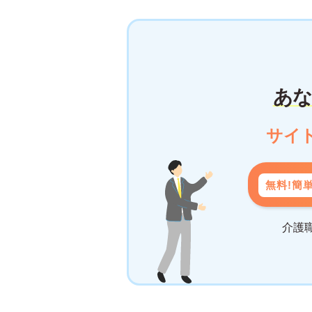
あな
サイ
無料!簡
介護