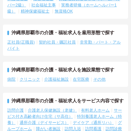
パー2級）
社会福祉主事
実務者研修（ホームヘルパー1
級）
精神保健福祉士
無資格OK
沖縄県那覇市の介護・福祉求人を雇用形態で探す
正社員(正職員)
契約社員・嘱託社員
非常勤・パート・アル
バイト
沖縄県那覇市の介護・福祉求人を施設業態で探す
病院
クリニック
介護福祉施設
在宅医療
その他
沖縄県那覇市の介護・福祉求人をサービス内容で探す
訪問介護
介護老人保健施設（老健）
有料老人ホーム
サー
ビス付き高齢者向け住宅（サ高住）
特別養護老人ホーム（特
養）
通所介護（デイサービス）
デイケア（通所リハ）
グ
ループホーム
障がい者施設
訪問入浴
訪問看護
訪問診療