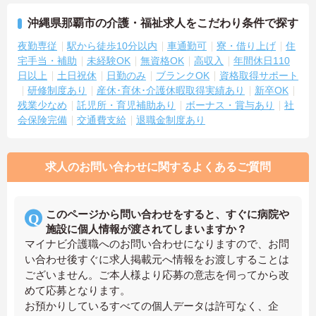
沖縄県那覇市の介護・福祉求人をこだわり条件で探す
夜勤専従
駅から徒歩10分以内
車通勤可
寮・借り上げ
住
宅手当・補助
未経験OK
無資格OK
高収入
年間休日110
日以上
土日祝休
日勤のみ
ブランクOK
資格取得サポート
研修制度あり
産休･育休･介護休暇取得実績あり
新卒OK
残業少なめ
託児所・育児補助あり
ボーナス・賞与あり
社
会保険完備
交通費支給
退職金制度あり
求人のお問い合わせに関するよくあるご質問
このページから問い合わせをすると、すぐに病院や
施設に個人情報が渡されてしまいますか？
マイナビ介護職へのお問い合わせになりますので、お問
い合わせ後すぐに求人掲載元へ情報をお渡しすることは
ございません。ご本人様より応募の意志を伺ってから改
めて応募となります。
お預かりしているすべての個人データは許可なく、企