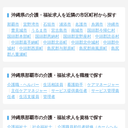
沖縄県の介護・福祉求人を近隣の市区町村から探す
那覇市
宜野湾市
石垣市
浦添市
名護市
糸満市
沖縄市
豊見城市
うるま市
宮古島市
南城市
国頭郡今帰仁村
国頭郡本部町
国頭郡恩納村
国頭郡宜野座村
中頭郡読谷村
中頭郡嘉手納町
中頭郡北谷町
中頭郡北中城村
中頭郡中
城村
中頭郡西原町
島尻郡与那原町
島尻郡南風原町
島尻
郡八重瀬町
沖縄県那覇市の介護・福祉求人を職種で探す
介護職・ヘルパー
生活相談員
看護助手
ケアマネージャー
主任ケアマネジャー
サービス提供責任者
サービス管理責
任者
生活支援員
管理者
沖縄県那覇市の介護・福祉求人を資格で探す
介護福祉士
社会福祉士
介護職員初任者研修（ホームヘル