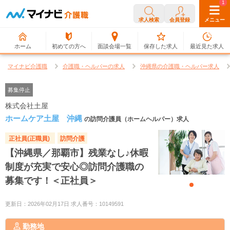
0
1
求人検索
会員登録
メニュー
ホーム
初めての方へ
面談会場一覧
保存した求人
最近見た求人
マイナビ介護職
介護職・ヘルパーの求人
沖縄県の介護職・ヘルパー求人
募集停止
株式会社土屋
ホームケア土屋 沖縄
の訪問介護員（ホームヘルパー）求人
正社員(正職員)
訪問介護
【沖縄県／那覇市】残業なし♪休暇
制度が充実で安心◎訪問介護職の
募集です！＜正社員＞
更新日：2026年02月17日 求人番号：10149591
勤務地