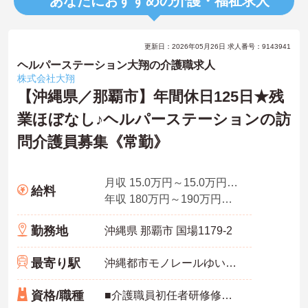
あなたにおすすめの介護・福祉求人
更新日：2026年05月26日 求人番号：9143941
ヘルパーステーション大翔の介護職求人
株式会社大翔
【沖縄県／那覇市】年間休日125日★残
業ほぼなし♪ヘルパーステーションの訪
問介護員募集《常勤》
月収 15.0万円～15.0万円程度 ※処遇加算手当込み
給料
年収 180万円～190万円程度 ※月収×12ヶ月+賞与
勤務地
沖縄県 那覇市 国場1179-2
最寄り駅
沖縄都市モノレールゆいレール「奥武山公園駅」バス・車6分
資格/職種
■介護職員初任者研修修了者 必須 ■普通自動車運転免許（AT限定可）必須 ※経験不問！未経験の方も可能 ※介護福祉士・同行援護従業者・行動援護従業者あれば尚可