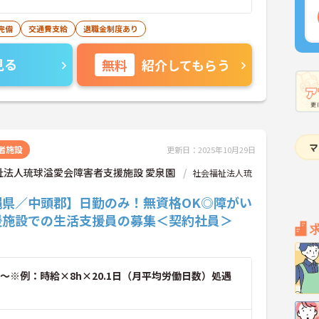
完備
交通費支給
退職金制度あり
見る
無料
紹介してもらう
者施設
更新日：2025年10月29日
祉法人琉球溢愛会障害者支援施設 愛泉園
社会福祉法人琉
縄県／中頭郡】日勤のみ！無資格OK◎障がい
援施設での生活支援員の募集＜契約社員＞
～※例：時給×8h×20.1日（月平均労働日数）処遇