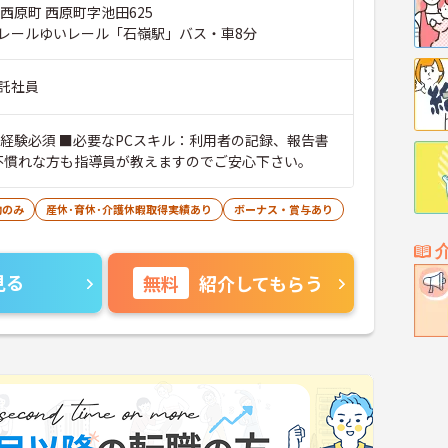
西原町 西原町字池田625
レールゆいレール「石嶺駅」バス・車8分
託社員
■経験必須 ■必要なPCスキル：利用者の記録、報告書
に不慣れな方も指導員が教えますのでご安心下さい。
勤のみ
産休･育休･介護休暇取得実績あり
ボーナス・賞与あり
見る
無料
紹介してもらう