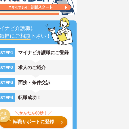
イナビ介護職に
気軽にご相談
下さい！
1
マイナビ介護職にご登録
STEP
2
求人のご紹介
STEP
3
面接・条件交渉
STEP
4
転職成功！
STEP
転職サポートに登録