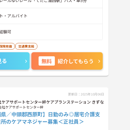
レールゆいレール「てだこ浦西駅」バス・車5分
ト・アルバイト
経験可
保険完備
交通費支給
見る
無料
紹介してもらう
更新日：2025年10月06日
社ケアサポートセンター絆ケアプランステーション きずな
会社ケアサポートセンター絆
縄県／中頭郡西原町】日勤のみ◎居宅介護支
業所のケアマネジャー募集＜正社員＞