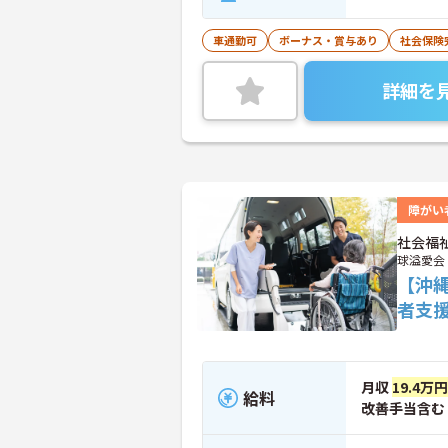
車通勤可
ボーナス・賞与あり
社会保険
詳細を
障がい
社会福
球溢愛会
【沖
者支
月収
19.4万円
給料
改善手当含む