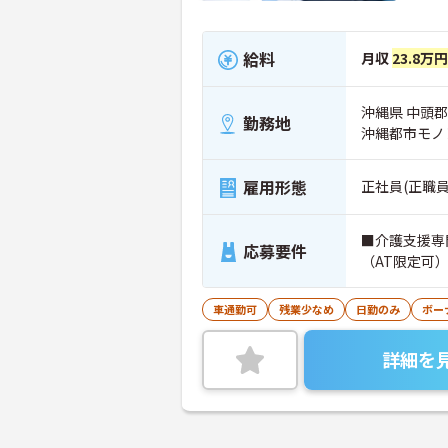
給料
月収
23.8万
沖縄県 中頭郡
勤務地
沖縄都市モノ
雇用形態
正社員(正職員
■介護支援専
応募要件
（AT限定可
車通勤可
残業少なめ
日勤のみ
ボー
詳細を