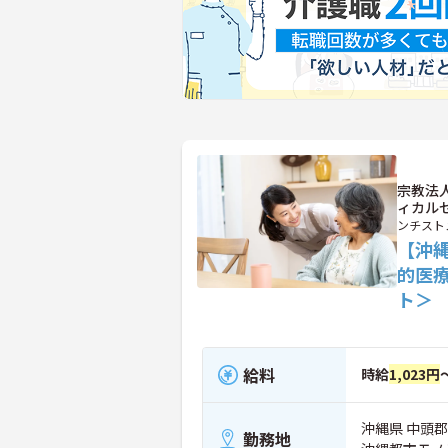
宗教法
ィカル
ンチスト
【沖
的医
ト＞
給料
時給
1,023円
沖縄県 中頭郡
勤務地