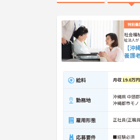
特別養
社会福
祉法人が
【沖
養護
給料
月収
19.0万円
沖縄県 中頭郡
勤務地
沖縄都市モノ
雇用形態
正社員(正職員
応募要件
■経験必須