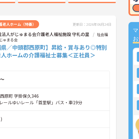
護老人ホーム（特養）
更新日：2026年06月24日
マ
祉法人がじゅまる会介護老人福祉施設 守礼の里
社会福
お
じゅまる会
縄県／中頭郡西原町】昇給・賞与あり◎特別
老人ホームの介護福祉士募集＜正社員＞
～
西原町 字掛保久346
レールゆいレール「首里駅」バス・車19分
)