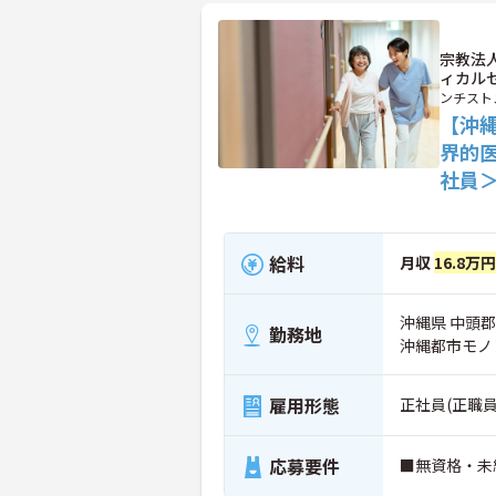
宗教法
ィカル
ンチスト
【沖
界的
社員
給料
月収
16.8万
沖縄県 中頭郡
勤務地
沖縄都市モノ
雇用形態
正社員(正職員
応募要件
■無資格・未