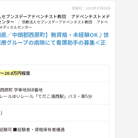
更新日：2025年07月09日
人セブンスデーアドベンチスト教団 アドベンチストメデ
センター
宗教法人セブンスデーアドベンチスト教団 アドベ
メディカルセンター
縄県／中頭郡西原町】無資格・未経験OK♪世
医療グループの病院にて看護助手の募集＜正
＞
円～20.0万円
程度
西原町 字幸地868番地
レールゆいレール「てだこ浦西駅」バス・車5分
)
経験可 ■経験者・資格保有者優遇