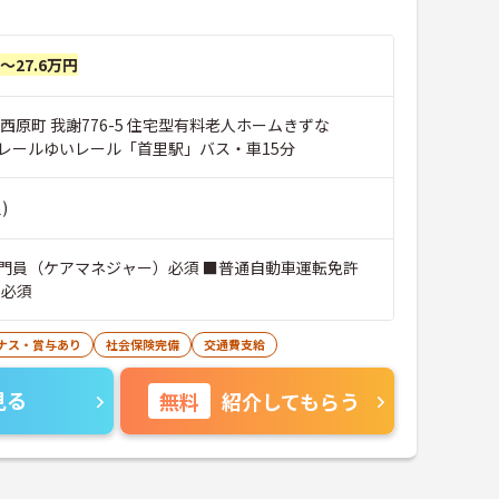
円～27.6万円
西原町 我謝776-5 住宅型有料老人ホームきずな
レールゆいレール「首里駅」バス・車15分
)
門員（ケアマネジャー）必須 ■普通自動車運転免許
）必須
ナス・賞与あり
社会保険完備
交通費支給
見る
無料
紹介してもらう