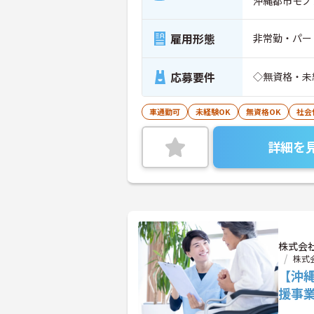
沖縄都市モノ
雇用形態
非常勤・パー
応募要件
◇無資格・未
車通勤可
未経験OK
無資格OK
社会
詳細を
株式会
株式
【沖
援事