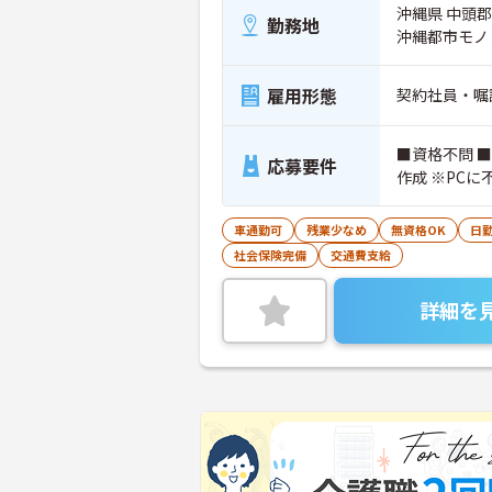
沖縄県 中頭郡
勤務地
沖縄都市モノ
雇用形態
契約社員・嘱
■資格不問 
応募要件
作成 ※PC
車通勤可
残業少なめ
無資格OK
日
社会保険完備
交通費支給
詳細を