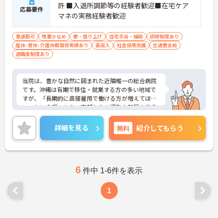
許 ■入退所調節等の経験者歓迎■在宅ケア
応募要件
マネの実務経験者歓迎
車通勤可
残業少なめ
寮・借り上げ
住宅手当・補助
研修制度あり
産休･育休･介護休暇取得実績あり
高収入
社会保険完備
交通費支給
退職金制度あり
当院は、豊かな自然に囲まれた近隣唯一の総合病院
です。沖縄は有期で移住・就業する方の多い地域で
すが、「長期的に直接雇用で働ける方が増えてほし
い」という想いから、南部からの通勤や転居を伴う
入職の場合の補助の開始を予定しています。また、
人材育成体制や福利厚生が充実しており、働きやす
詳細を見る
無料
紹介してもらう
い職場づくりに力を入れている病院併設施設です！
【ワークライフバランスについて】残業は少なく、
ほぼ定時で終了しています。ワークライフバランス
推進委員会を立ち上げる等、院内での取り組みも行
っています。子育て中の方には勤務シフトも配慮
6
件中 1-6件を表示
し、仕事と生活を両立できる環境です。※産休・育
休復帰率：100％
1