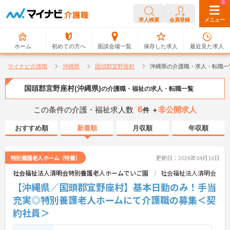
0
0
求人検索
会員登録
メニュー
ホーム
初めての方へ
面談会場一覧
保存した求人
最近見た求人
マイナビ介護職
沖縄県
国頭郡宜野座村
沖縄県の介護職・求人・転職一
国頭郡宜野座村(沖縄県)
の介護職・福祉の求人・転職一覧
6
この条件の介護・福祉求人数
非公開求人
件 ＋
おすすめ順
新着順
月収順
年収順
特別養護老人ホーム（特養）
更新日：2026年04月16日
社会福祉法人清明会特別養護老人ホームでいご園
社会福祉法人清明会
【沖縄県／国頭郡宜野座村】基本日勤のみ！手当
充実◎特別養護老人ホームにて介護職の募集＜契
約社員＞