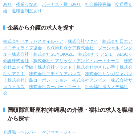
あり
残業少なめ
ボーナス・賞与あり
社会保険完備
交通費支
給
退職金制度あり
企業から介護の求人を探す
株式会社ベネッセスタイルケア
株式会社ツクイ
株式会社日本ア
メニティライフ協会
ＳＯＭＰＯケア株式会社
ソーシャルインク
ルー株式会社
株式会社SOYOKAZE
株式会社ケア２１
ALSOK
介護株式会社
株式会社ケアリッツ・アンド・パートナーズ
株式
会社ニチイ学館
株式会社ソラスト
株式会社やさしい手
株式会
社ケア２１
株式会社ニチイケアパレス
株式会社サンガジャパン
株式会社川島コーポレーション
株式会社アンビス
株式会社サ
ンウェルズ
株式会社スーパー・コート
社会福祉法人ノテ福祉
会
国頭郡宜野座村(沖縄県)の介護・福祉の求人を職種
から探す
介護職・ヘルパー
ケアマネージャー