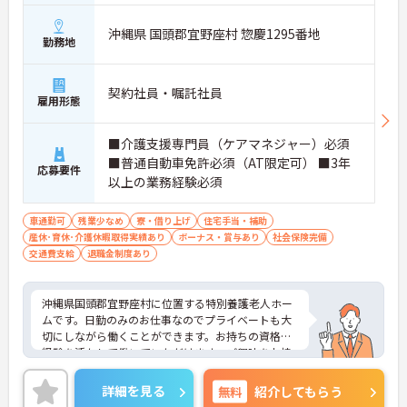
沖縄県 国頭郡宜野座村 惣慶1295番地
勤務地
契約社員・嘱託社員
雇用形態
■介護支援専門員（ケアマネジャー）必須
■普通自動車免許必須（AT限定可） ■3年
応募要件
以上の業務経験必須
車通勤可
残業少なめ
寮・借り上げ
住宅手当・補助
産休･育休･介護休暇取得実績あり
ボーナス・賞与あり
社会保険完備
交通費支給
退職金制度あり
沖縄県国頭郡宜野座村に位置する特別養護老人ホー
ムです。日勤のみのお仕事なのでプライベートも大
切にしながら働くことができます。お持ちの資格・
経験を活かして働いていただけます。ご興味をお持
ちの方はお気軽にお問い合わせください。
詳細を見る
無料
紹介してもらう