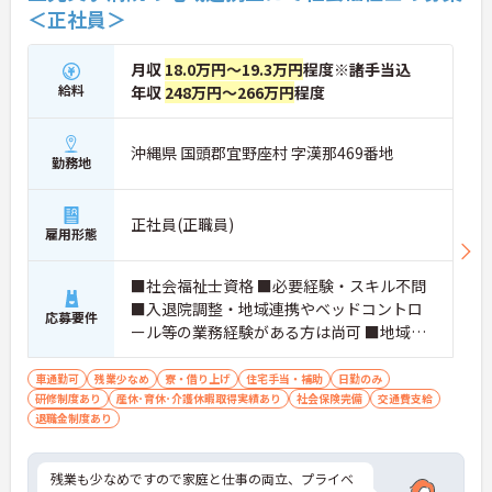
＜正社員＞
月収
18.0万円～19.3万円
程度※諸手当込
給料
年収
248万円～266万円
程度
沖縄県 国頭郡宜野座村 字漢那469番地
勤務地
正社員(正職員)
雇用形態
■社会福祉士資格 ■必要経験・スキル不問
■入退院調整・地域連携やベッドコントロ
応募要件
ール等の業務経験がある方は尚可 ■地域で
患者様の支援に携わりたいと考える方
車通勤可
残業少なめ
寮・借り上げ
住宅手当・補助
日勤のみ
研修制度あり
産休･育休･介護休暇取得実績あり
社会保険完備
交通費支給
退職金制度あり
残業も少なめですので家庭と仕事の両立、プライベ