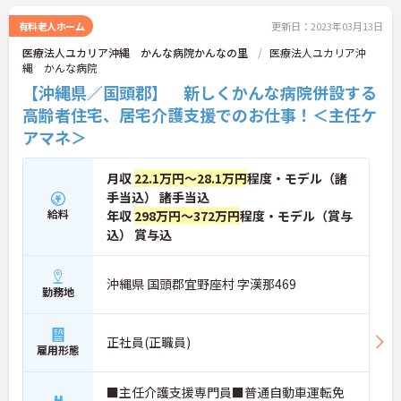
推進委員会を立ち上げる等、院内での取り組みも行
っています。子育て中の方には勤務シフトも配慮
有料老人ホーム
更新日：2023年03月13日
し、仕事と生活を両立できる環境です。※産休・育
医療法人ユカリア沖縄 かんな病院かんなの里
医療法人ユカリア沖
休復帰率：100％
縄 かんな病院
【沖縄県／国頭郡】 新しくかんな病院併設する
高齢者住宅、居宅介護支援でのお仕事！＜主任ケ
アマネ＞
月収
22.1万円～28.1万円
程度・モデル（諸
手当込） 諸手当込
給料
年収
298万円～372万円
程度・モデル（賞与
込） 賞与込
沖縄県 国頭郡宜野座村 字漢那469
勤務地
正社員(正職員)
雇用形態
■主任介護支援専門員■普通自動車運転免