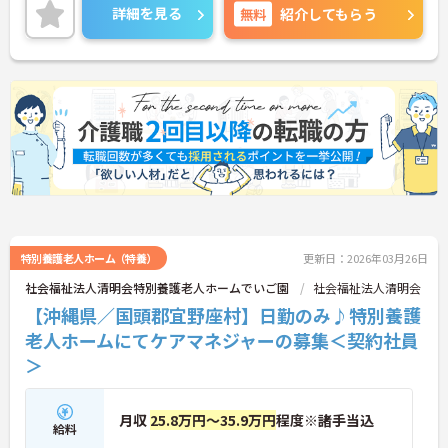
て働きたい方にもおすすめです。ご興味のある方に
詳細を見る
無料
紹介してもらう
は、面接対策ポイントなど、さらに詳細をお話しい
たしますのでお気軽にご相談ください！
特別養護老人ホーム（特養）
更新日：2026年03月26日
社会福祉法人清明会特別養護老人ホームでいご園
社会福祉法人清明会
【沖縄県／国頭郡宜野座村】日勤のみ♪特別養護
老人ホームにてケアマネジャーの募集＜契約社員
＞
月収
25.8万円～35.9万円
程度※諸手当込
給料