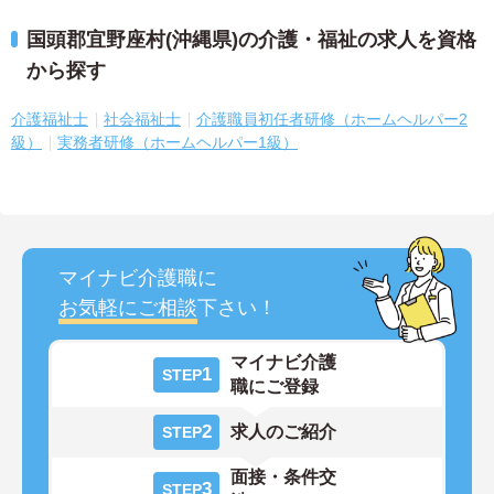
国頭郡宜野座村(沖縄県)の介護・福祉の求人を資格
から探す
介護福祉士
社会福祉士
介護職員初任者研修（ホームヘルパー2
級）
実務者研修（ホームヘルパー1級）
マイナビ介護職に
お気軽にご相談
下さい！
マイナビ介護
1
STEP
職にご登録
2
求人のご紹介
STEP
面接・条件交
3
STEP