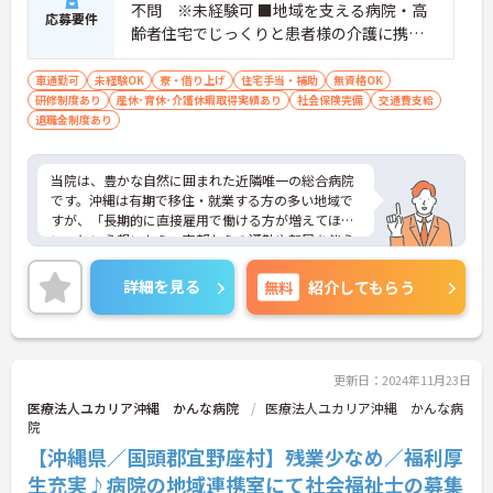
不問 ※未経験可 ■地域を支える病院・高
応募要件
齢者住宅でじっくりと患者様の介護に携わ
りたいと考える方
車通勤可
未経験OK
寮・借り上げ
住宅手当・補助
無資格OK
研修制度あり
産休･育休･介護休暇取得実績あり
社会保険完備
交通費支給
退職金制度あり
当院は、豊かな自然に囲まれた近隣唯一の総合病院
です。沖縄は有期で移住・就業する方の多い地域で
すが、「長期的に直接雇用で働ける方が増えてほし
い」という想いから、南部からの通勤や転居を伴う
入職の場合の補助の開始を予定しています。また、
人材育成体制や福利厚生が充実しており、働きやす
詳細を見る
無料
紹介してもらう
い職場づくりに力を入れている病院です！
【ワークライフバランスについて】残業は少なく、
ほぼ定時で終了しています。ワークライフバランス
推進委員会を立ち上げる等、院内での取り組みも行
っています。子育て中の方には勤務シフトも配慮
更新日：2024年11月23日
し、仕事と生活を両立できる環境です。
医療法人ユカリア沖縄 かんな病院
医療法人ユカリア沖縄 かんな病
院
【沖縄県／国頭郡宜野座村】残業少なめ／福利厚
生充実♪病院の地域連携室にて社会福祉士の募集