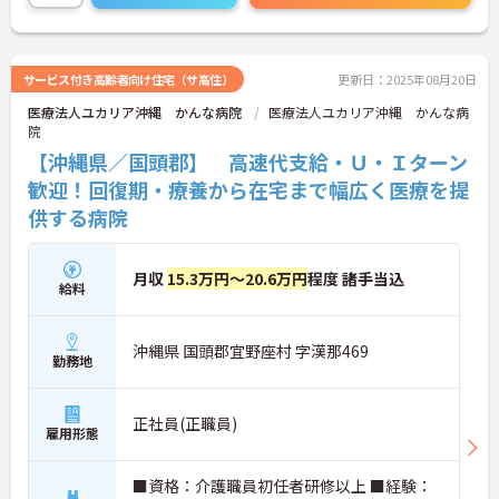
サービス付き高齢者向け住宅（サ高住）
更新日：2025年08月20日
医療法人ユカリア沖縄 かんな病院
医療法人ユカリア沖縄 かんな病
院
【沖縄県／国頭郡】 高速代支給・Ｕ・Ｉターン
歓迎！回復期・療養から在宅まで幅広く医療を提
供する病院
月収
15.3万円～20.6万円
程度 諸手当込
給料
沖縄県 国頭郡宜野座村 字漢那469
勤務地
正社員(正職員)
雇用形態
■資格：介護職員初任者研修以上 ■経験：