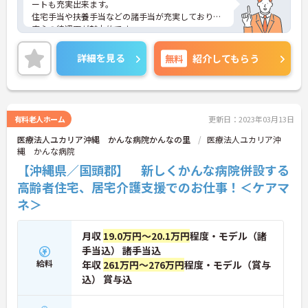
ートも充実出来ます。
住宅手当や扶養手当などの諸手当が充実しており、
安心の待遇面が魅力的です。
ご興味がある方には、面接対策ポイントなど、さら
に詳細をお話しいたしますのでお気軽にご相談くだ
詳細を見る
無料
紹介してもらう
さい。
有料老人ホーム
更新日：2023年03月13日
医療法人ユカリア沖縄 かんな病院かんなの里
医療法人ユカリア沖
縄 かんな病院
【沖縄県／国頭郡】 新しくかんな病院併設する
高齢者住宅、居宅介護支援でのお仕事！＜ケアマ
ネ＞
月収
19.0万円～20.1万円
程度・モデル（諸
手当込） 諸手当込
給料
年収
261万円～276万円
程度・モデル（賞与
込） 賞与込