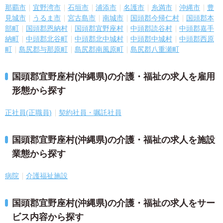
那覇市
宜野湾市
石垣市
浦添市
名護市
糸満市
沖縄市
豊
見城市
うるま市
宮古島市
南城市
国頭郡今帰仁村
国頭郡本
部町
国頭郡恩納村
国頭郡宜野座村
中頭郡読谷村
中頭郡嘉手
納町
中頭郡北谷町
中頭郡北中城村
中頭郡中城村
中頭郡西原
町
島尻郡与那原町
島尻郡南風原町
島尻郡八重瀬町
国頭郡宜野座村(沖縄県)の介護・福祉の求人を雇用
形態から探す
正社員(正職員)
契約社員・嘱託社員
国頭郡宜野座村(沖縄県)の介護・福祉の求人を施設
業態から探す
病院
介護福祉施設
国頭郡宜野座村(沖縄県)の介護・福祉の求人をサー
ビス内容から探す