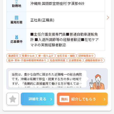
沖縄県 国頭郡宜野座村 字漢那469
勤務地
正社員(正職員)
雇用形態
■主任介護支援専門員■普通自動車運転免
許 ■入退所調節等の経験者歓迎■在宅ケア
応募要件
マネの実務経験者歓迎
車通勤可
残業少なめ
寮・借り上げ
住宅手当・補助
研修制度あり
産休･育休･介護休暇取得実績あり
社会保険完備
交通費支給
退職金制度あり
当院は、豊かな自然に囲まれた近隣唯一の総合病院
です。沖縄は有期で移住・就業する方の多い地域で
すが、「長期的に直接雇用で働ける方が増えてほし
い」という想いから、南部からの通勤や転居を伴う
入職の場合の補助の開始を予定しています。また、
人材育成体制や福利厚生が充実しており、働きやす
詳細を見る
無料
紹介してもらう
い職場づくりに力を入れている病院併設施設です！
【ワークライフバランスについて】残業は少なく、
ほぼ定時で終了しています。ワークライフバランス