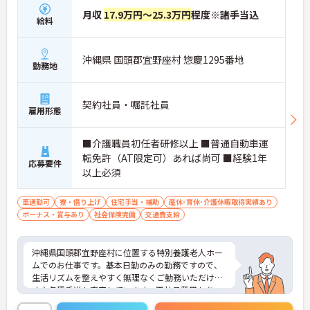
月収
17.9万円～25.3万円
程度※諸手当込
給料
沖縄県 国頭郡宜野座村 惣慶1295番地
勤務地
契約社員・嘱託社員
雇用形態
■介護職員初任者研修以上 ■普通自動車運
転免許（AT限定可）あれば尚可 ■経験1年
応募要件
以上必須
車通勤可
寮・借り上げ
住宅手当・補助
産休･育休･介護休暇取得実績あり
ボーナス・賞与あり
社会保険完備
交通費支給
沖縄県国頭郡宜野座村に位置する特別養護老人ホー
ムでのお仕事です。基本日勤のみの勤務ですので、
生活リズムを整えやすく無理なくご勤務いただけま
す♪各種手当も充実しています。正社員登用もあ
り！ライフステージに合わせてゆくゆくは社員とし