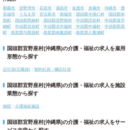
那覇市
宜野湾市
石垣市
浦添市
名護市
糸満市
沖縄市
豊
見城市
うるま市
宮古島市
南城市
国頭郡今帰仁村
国頭郡本
部町
国頭郡恩納村
国頭郡宜野座村
中頭郡読谷村
中頭郡嘉手
納町
中頭郡北谷町
中頭郡北中城村
中頭郡中城村
中頭郡西原
町
島尻郡与那原町
島尻郡南風原町
島尻郡八重瀬町
国頭郡宜野座村(沖縄県)の介護・福祉の求人を雇用
形態から探す
正社員(正職員)
契約社員・嘱託社員
国頭郡宜野座村(沖縄県)の介護・福祉の求人を施設
業態から探す
病院
介護福祉施設
国頭郡宜野座村(沖縄県)の介護・福祉の求人をサー