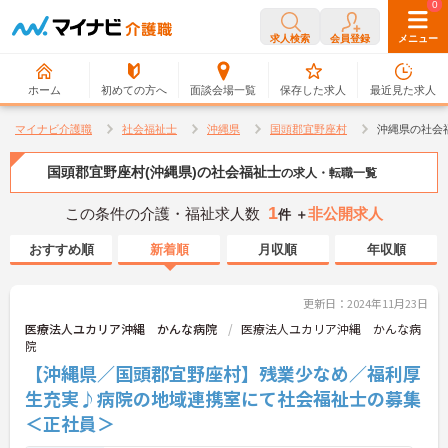
0
0
求人検索
会員登録
メニュー
ホーム
初めての方へ
面談会場一覧
保存した求人
最近見た求人
マイナビ介護職
社会福祉士
沖縄県
国頭郡宜野座村
沖縄県の社会
国頭郡宜野座村(沖縄県)の社会福祉士
の求人・転職一覧
1
この条件の介護・福祉求人数
非公開求人
件 ＋
おすすめ順
新着順
月収順
年収順
更新日：2024年11月23日
医療法人ユカリア沖縄 かんな病院
医療法人ユカリア沖縄 かんな病
院
【沖縄県／国頭郡宜野座村】残業少なめ／福利厚
生充実♪病院の地域連携室にて社会福祉士の募集
＜正社員＞