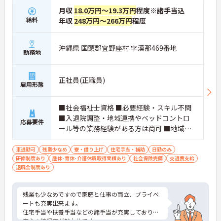
月収
18.0万円～19.3万円
程度※諸手当込
給料
年収
248万円～266万円
程度
沖縄県 国頭郡宜野座村 字漢那469番地
勤務地
正社員(正職員)
雇用形態
■社会福祉士資格 ■必要経験・スキル不問
■入退院調整・地域連携やベッドコントロ
応募要件
ール等の業務経験がある方は尚可 ■地域で
患者様の支援に携わりたいと考える方
車通勤可
残業少なめ
寮・借り上げ
住宅手当・補助
日勤のみ
研修制度あり
産休･育休･介護休暇取得実績あり
社会保険完備
交通費支給
退職金制度あり
残業も少なめですので家庭と仕事の両立、プライベ
ートも充実出来ます。
住宅手当や扶養手当などの諸手当が充実しており、
安心の待遇面が魅力的です。