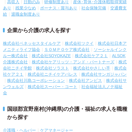
高収入
日勤のみ
研修制度あり
産休･育休･介護休暇取得実績
あり
残業少なめ
ボーナス・賞与あり
社会保険完備
交通費支
給
退職金制度あり
企業から介護の求人を探す
株式会社ベネッセスタイルケア
株式会社ツクイ
株式会社日本ア
メニティライフ協会
ＳＯＭＰＯケア株式会社
ソーシャルインク
ルー株式会社
株式会社SOYOKAZE
株式会社ケア２１
ALSOK
介護株式会社
株式会社ケアリッツ・アンド・パートナーズ
株式
会社ニチイ学館
株式会社ソラスト
株式会社やさしい手
株式会
社ケア２１
株式会社ニチイケアパレス
株式会社サンガジャパン
株式会社川島コーポレーション
株式会社アンビス
株式会社サ
ンウェルズ
株式会社スーパー・コート
社会福祉法人ノテ福祉
会
国頭郡宜野座村(沖縄県)の介護・福祉の求人を職種
から探す
介護職・ヘルパー
ケアマネージャー