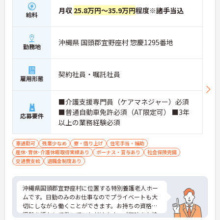
月収
25.8万円～35.9万円
程度※諸手当込
給料
沖縄県 国頭郡宜野座村 惣慶1295番地
勤務地
契約社員・嘱託社員
雇用形態
■介護支援専門員（ケアマネジャー）必須
■普通自動車免許必須（AT限定可） ■3年
応募要件
以上の業務経験必須
車通勤可
残業少なめ
寮・借り上げ
住宅手当・補助
産休･育休･介護休暇取得実績あり
ボーナス・賞与あり
社会保険完備
交通費支給
退職金制度あり
沖縄県国頭郡宜野座村に位置する特別養護老人ホー
ムです。日勤のみのお仕事なのでプライベートも大
切にしながら働くことができます。お持ちの資格・
経験を活かして働いていただけます。ご興味をお持