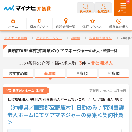
0
0
求人検索
会員登録
メニュー
ホーム
初めての方へ
面談会場一覧
保存した求人
最近見た求人
マイナビ介護職
ケアマネージャー
沖縄県
国頭郡宜野座村
沖縄県
国頭郡宜野座村(沖縄県)のケアマネージャー
の求人・転職一覧
3
この条件の介護・福祉求人数
非公開求人
件 ＋
おすすめ順
新着順
月収順
年収順
特別養護老人ホーム（特養）
更新日：2026年03月26日
社会福祉法人清明会特別養護老人ホームでいご園
社会福祉法人清明会
【沖縄県／国頭郡宜野座村】日勤のみ♪特別養護
老人ホームにてケアマネジャーの募集＜契約社員
＞