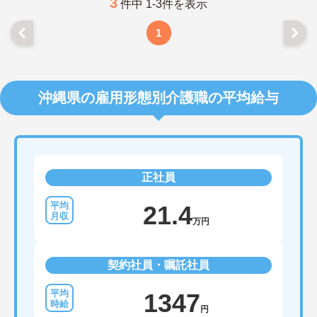
っています。子育て中の方には勤務シフトも配慮
3
件中 1-3件を表示
し、仕事と生活を両立できる環境です。※産休・育
休復帰率：100％
1
沖縄県の雇用形態別介護職の平均給与
正社員
21.4
万円
契約社員・嘱託社員
1347
円