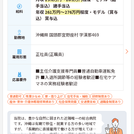
手当込） 諸手当込
給料
年収
261万円～276万円
程度・モデル（賞与
込） 賞与込
沖縄県 国頭郡宜野座村 字漢那469
勤務地
正社員(正職員)
雇用形態
■主任介護支援専門員■普通自動車運転免
許 ■入退所調節等の経験者歓迎■在宅ケア
応募要件
マネの実務経験者歓迎
車通勤可
残業少なめ
寮・借り上げ
住宅手当・補助
研修制度あり
産休･育休･介護休暇取得実績あり
社会保険完備
交通費支給
退職金制度あり
当院は、豊かな自然に囲まれた近隣唯一の総合病院
です。沖縄は有期で移住・就業する方の多い地域で
すが、「長期的に直接雇用で働ける方が増えてほし