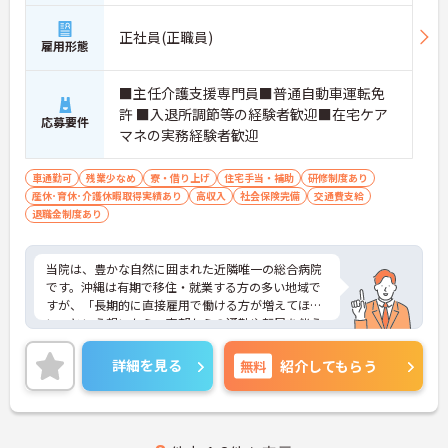
正社員(正職員)
雇用形態
■主任介護支援専門員■普通自動車運転免
許 ■入退所調節等の経験者歓迎■在宅ケア
応募要件
マネの実務経験者歓迎
車通勤可
残業少なめ
寮・借り上げ
住宅手当・補助
研修制度あり
産休･育休･介護休暇取得実績あり
高収入
社会保険完備
交通費支給
退職金制度あり
当院は、豊かな自然に囲まれた近隣唯一の総合病院
です。沖縄は有期で移住・就業する方の多い地域で
すが、「長期的に直接雇用で働ける方が増えてほし
い」という想いから、南部からの通勤や転居を伴う
入職の場合の補助の開始を予定しています。また、
人材育成体制や福利厚生が充実しており、働きやす
詳細を見る
無料
紹介してもらう
い職場づくりに力を入れている病院併設施設です！
【ワークライフバランスについて】残業は少なく、
ほぼ定時で終了しています。ワークライフバランス
推進委員会を立ち上げる等、院内での取り組みも行