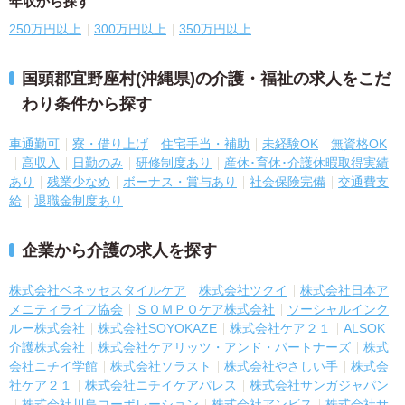
年収から探す
250万円以上
300万円以上
350万円以上
国頭郡宜野座村(沖縄県)の介護・福祉の求人をこだ
わり条件から探す
車通勤可
寮・借り上げ
住宅手当・補助
未経験OK
無資格OK
高収入
日勤のみ
研修制度あり
産休･育休･介護休暇取得実績
あり
残業少なめ
ボーナス・賞与あり
社会保険完備
交通費支
給
退職金制度あり
企業から介護の求人を探す
株式会社ベネッセスタイルケア
株式会社ツクイ
株式会社日本ア
メニティライフ協会
ＳＯＭＰＯケア株式会社
ソーシャルインク
ルー株式会社
株式会社SOYOKAZE
株式会社ケア２１
ALSOK
介護株式会社
株式会社ケアリッツ・アンド・パートナーズ
株式
会社ニチイ学館
株式会社ソラスト
株式会社やさしい手
株式会
社ケア２１
株式会社ニチイケアパレス
株式会社サンガジャパン
株式会社川島コーポレーション
株式会社アンビス
株式会社サ