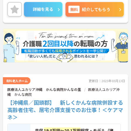
ちの方はお気軽にお問い合わせください。
詳細を見る
無料
紹介してもらう
有料老人ホーム
更新日：2023年03月13日
医療法人ユカリア沖縄 かんな病院かんなの里
医療法人ユカリア沖
縄 かんな病院
【沖縄県／国頭郡】 新しくかんな病院併設する
高齢者住宅、居宅介護支援でのお仕事！＜ケアマ
ネ＞
月収
19.0万円～20.1万円
程度・モデル（諸