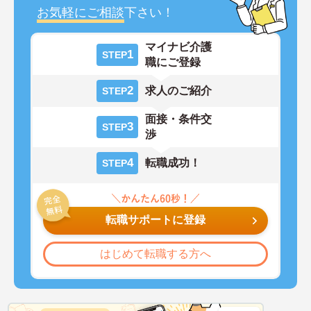
お気軽にご相談
下さい！
マイナビ介護
1
STEP
職にご登録
2
求人のご紹介
STEP
面接・条件交
3
STEP
渉
4
転職成功！
STEP
転職サポートに登録
はじめて転職する方へ