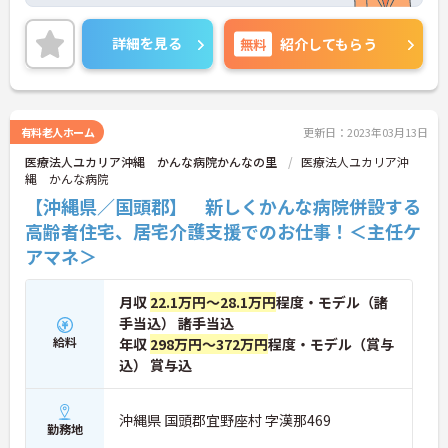
い」という想いから、南部からの通勤や転居を伴う
入職の場合の補助の開始を予定しています。また、
人材育成体制や福利厚生が充実しており、働きやす
詳細を見る
無料
紹介してもらう
い職場づくりに力を入れている病院併設施設です！
【ワークライフバランスについて】残業は少なく、
ほぼ定時で終了しています。ワークライフバランス
推進委員会を立ち上げる等、院内での取り組みも行
っています。子育て中の方には勤務シフトも配慮
有料老人ホーム
更新日：2023年03月13日
し、仕事と生活を両立できる環境です。※産休・育
医療法人ユカリア沖縄 かんな病院かんなの里
医療法人ユカリア沖
休復帰率：100％
縄 かんな病院
【沖縄県／国頭郡】 新しくかんな病院併設する
高齢者住宅、居宅介護支援でのお仕事！＜主任ケ
アマネ＞
月収
22.1万円～28.1万円
程度・モデル（諸
手当込） 諸手当込
給料
年収
298万円～372万円
程度・モデル（賞与
込） 賞与込
沖縄県 国頭郡宜野座村 字漢那469
勤務地