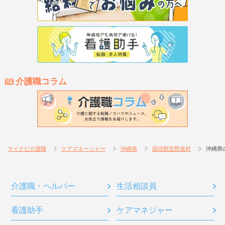
介護職コラム
マイナビ介護職
ケアマネージャー
沖縄県
国頭郡宜野座村
沖縄県
介護職・ヘルパー
生活相談員
看護助手
ケアマネジャー