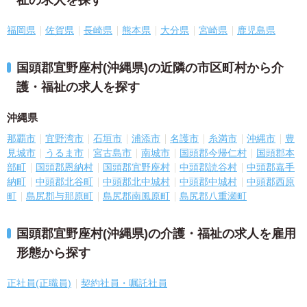
祉の求人を探す
福岡県
佐賀県
長崎県
熊本県
大分県
宮崎県
鹿児島県
国頭郡宜野座村(沖縄県)の近隣の市区町村から介
護・福祉の求人を探す
沖縄県
那覇市
宜野湾市
石垣市
浦添市
名護市
糸満市
沖縄市
豊
見城市
うるま市
宮古島市
南城市
国頭郡今帰仁村
国頭郡本
部町
国頭郡恩納村
国頭郡宜野座村
中頭郡読谷村
中頭郡嘉手
納町
中頭郡北谷町
中頭郡北中城村
中頭郡中城村
中頭郡西原
町
島尻郡与那原町
島尻郡南風原町
島尻郡八重瀬町
国頭郡宜野座村(沖縄県)の介護・福祉の求人を雇用
形態から探す
正社員(正職員)
契約社員・嘱託社員