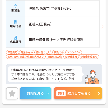
沖縄県 名護市 宇茂佐1763-2
勤務地
正社員(正職員)
雇用形態
■精神保健福祉士 ※実務経験者優遇
応募要件
車通勤可
残業少なめ
寮・借り上げ
日勤のみ
ブランクOK
産休･育休･介護休暇取得実績あり
社会保険完備
交通費支給
退職金制度あり
沖縄県北部における認知症治療に特化した病院で
す！専門的なスキルを身につけたい方におすすめ！
ご興味ある方には、面接対策ポイントなど、詳細を
お話しいたしますのでお気軽にご相談ください。
詳細を見る
無料
紹介してもらう