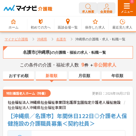
0
0
求人検索
会員登録
メニュー
ホーム
初めての方へ
面談会場一覧
保存した求人
最近見た求人
マイナビ介護職
沖縄県
名護市
沖縄県の介護職・求人・転職一覧
名護市(沖縄県)
の介護職・福祉の求人・転職一覧
9
この条件の介護・福祉求人数
非公開求人
件 ＋
おすすめ順
新着順
月収順
年収順
特別養護老人ホーム（特養）
更新日：2026年06月17日
社会福祉法人沖縄県社会福祉事業団名護厚生園指定介護老人福祉施設
社会福祉法人沖縄県社会福祉事業団
【沖縄県／名護市】年間休日122日◎介護老人保
健施設の介護職員募集＜契約社員＞