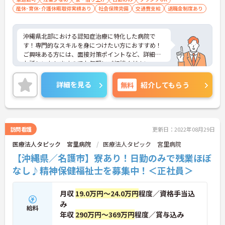
産休･育休･介護休暇取得実績あり
社会保険完備
交通費支給
退職金制度あり
沖縄県北部における認知症治療に特化した病院で
す！専門的なスキルを身につけたい方におすすめ！
ご興味ある方には、面接対策ポイントなど、詳細を
お話しいたしますのでお気軽にご相談ください。
詳細を見る
無料
紹介してもらう
訪問看護
更新日：2022年08月29日
医療法人タピック 宮里病院
医療法人タピック 宮里病院
【沖縄県／名護市】寮あり！日勤のみで残業ほぼ
なし♪精神保健福祉士を募集中！＜正社員＞
月収
19.0万円～24.0万円
程度／資格手当込
み
給料
年収
290万円～369万円
程度／賞与込み