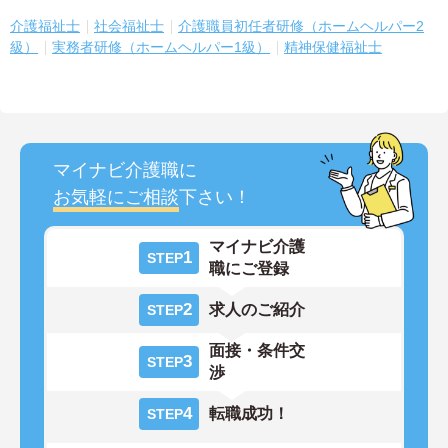
介護福祉士
社会福祉士
介護職員初任者研修（ホームヘルパー2
級）
実務者研修（ホームヘルパー1級）
精神保健福祉士
マイナビ介護職に
お気軽にご相談
下さい！
マイナビ介護
1
STEP
職にご登録
2
求人のご紹介
STEP
面接・条件交
3
STEP
渉
4
転職成功！
STEP