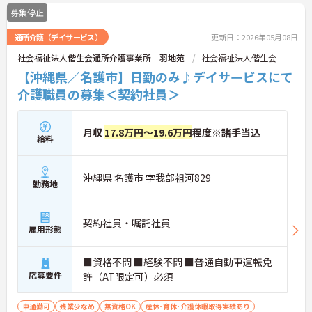
募集停止
通所介護（デイサービス）
更新日：2026年05月08日
社会福祉法人偕生会通所介護事業所 羽地苑
社会福祉法人偕生会
【沖縄県／名護市】日勤のみ♪デイサービスにて
介護職員の募集＜契約社員＞
月収
17.8万円～19.6万円
程度※諸手当込
給料
沖縄県 名護市 字我部祖河829
勤務地
契約社員・嘱託社員
雇用形態
■資格不問 ■経験不問 ■普通自動車運転免
応募要件
許（AT限定可）必須
車通勤可
残業少なめ
無資格OK
産休･育休･介護休暇取得実績あり