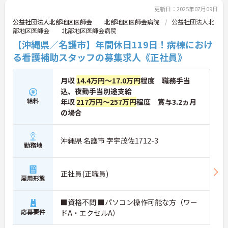
更新日：2025年07月09日
公益社団法人北部地区医師会 北部地区医師会病院
公益社団法人北
部地区医師会 北部地区医師会病院
【沖縄県／名護市】年間休日119日！病棟におけ
る看護補助スタッフの募集求人《正社員》
月収
14.4万円～17.0万円
程度 職務手当
込、夜勤手当別途支給
給料
年収
217万円～257万円
程度 賞与3.2ヵ月
の場合
沖縄県 名護市 字宇茂佐1712-3
勤務地
正社員(正職員)
雇用形態
■資格不問 ■パソコン操作可能な方（ワー
応募要件
ドA・エクセルA）