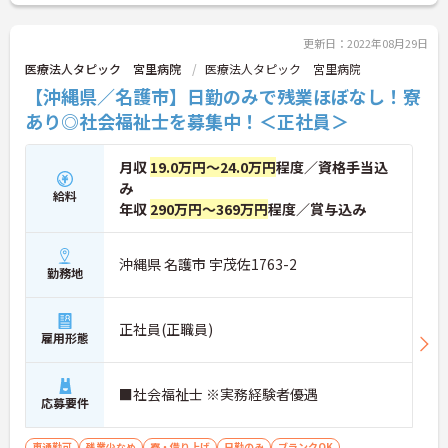
更新日：2022年08月29日
医療法人タピック 宮里病院
医療法人タピック 宮里病院
【沖縄県／名護市】日勤のみで残業ほぼなし！寮
あり◎社会福祉士を募集中！＜正社員＞
月収
19.0万円～24.0万円
程度／資格手当込
み
給料
年収
290万円～369万円
程度／賞与込み
沖縄県 名護市 宇茂佐1763-2
勤務地
正社員(正職員)
雇用形態
■社会福祉士 ※実務経験者優遇
応募要件
車通勤可
残業少なめ
寮・借り上げ
日勤のみ
ブランクOK