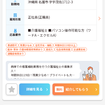
沖縄県 名護市 字宇茂佐1712-3
勤務地
正社員(正職員)
雇用形態
■介護福祉士 ■パソコン操作可能な方（ワ
応募要件
ードA・エクセルA）
車通勤可
残業少なめ
住宅手当・補助
年間休日110日以上
産休･育休･介護休暇取得実績あり
高収入
社会保険完備
交通費支給
退職金制度あり
病棟での看護補助業務を行う介護福祉士の募集求
人！
年間休日119日！残業少なめ！プライベートも大切
にできます。
託児所完備で子育て中の方も安心です！
ご興味ある方には、面接のポイントなど、さらに詳
詳細を見る
無料
紹介してもらう
細をお話致しますのでお気軽にご相談ください。