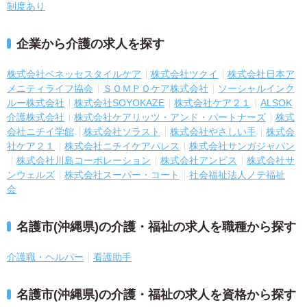
制度あり
企業から介護の求人を探す
株式会社ベネッセスタイルケア
株式会社ツクイ
株式会社日本ア
メニティライフ協会
ＳＯＭＰＯケア株式会社
ソーシャルインク
ルー株式会社
株式会社SOYOKAZE
株式会社ケア２１
ALSOK
介護株式会社
株式会社ケアリッツ・アンド・パートナーズ
株式
会社ニチイ学館
株式会社ソラスト
株式会社やさしい手
株式会
社ケア２１
株式会社ニチイケアパレス
株式会社サンガジャパン
株式会社川島コーポレーション
株式会社アンビス
株式会社サ
ンウェルズ
株式会社スーパー・コート
社会福祉法人ノテ福祉
会
名護市(沖縄県)の介護・福祉の求人を職種から探す
介護職・ヘルパー
看護助手
名護市(沖縄県)の介護・福祉の求人を資格から探す