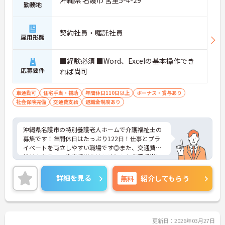
沖縄県 名護市 宮里5-4-29
勤務地
契約社員・嘱託社員
雇用形態
■経験必須 ■Word、Excelの基本操作でき
応募要件
れば尚可
車通勤可
住宅手当・補助
年間休日110日以上
ボーナス・賞与あり
社会保険完備
交通費支給
退職金制度あり
沖縄県名護市の特別養護老人ホームで介護福祉士の
募集です！年間休日はたっぷり122日！仕事とプラ
イベートを両立しやすい職場です◎また、交通費支
給はもちろん、住宅手当をはじめとした各種手当に
加え、計4.10ヵ月分の賞与実績ありで待遇面もばっ
ちり！あなたの頑張りがしっかり評価されます♪ご
詳細を見る
無料
紹介してもらう
興味のある方は面接ポイントをお伝えしますので、
お気軽にご相談ください！
更新日：2026年03月27日