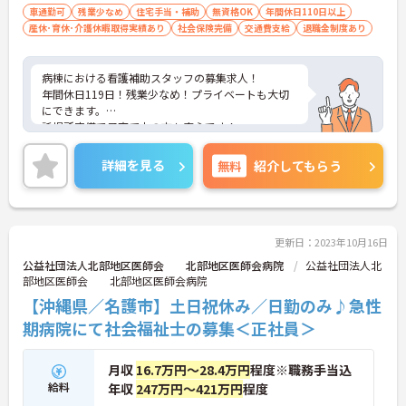
車通勤可
残業少なめ
住宅手当・補助
無資格OK
年間休日110日以上
産休･育休･介護休暇取得実績あり
社会保険完備
交通費支給
退職金制度あり
病棟における看護補助スタッフの募集求人！
年間休日119日！残業少なめ！プライベートも大切
にできます。
託児所完備で子育て中の方も安心です！
ご興味ある方には、面接のポイントなど、さらに詳
細をお話致しますのでお気軽にご相談ください。
詳細を見る
無料
紹介してもらう
更新日：2023年10月16日
公益社団法人北部地区医師会 北部地区医師会病院
公益社団法人北
部地区医師会 北部地区医師会病院
【沖縄県／名護市】土日祝休み／日勤のみ♪急性
期病院にて社会福祉士の募集＜正社員＞
月収
16.7万円～28.4万円
程度※職務手当込
給料
年収
247万円～421万円
程度