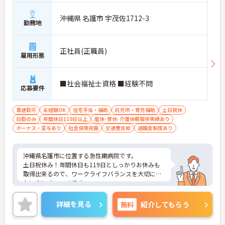
沖縄県 名護市 宇茂佐1712-3
勤務地
正社員(正職員)
雇用形態
■社会福祉士資格 ■経験不問
応募要件
車通勤可
未経験OK
住宅手当・補助
託児所・育児補助
土日祝休
日勤のみ
年間休日110日以上
産休･育休･介護休暇取得実績あり
ボーナス・賞与あり
社会保険完備
交通費支給
退職金制度あり
沖縄県名護市に位置する急性期病院です。
土日祝休み！年間休日も119日としっかりお休みも
取得出来るので、ワークライフバランスを大切にし
たい方にオススメです。
実務経験はなくてもOK！現場で働きながら経験を積
んでいくことができます。
詳細を見る
無料
紹介してもらう
ご興味をお持ちの方はお気軽にお問い合わせくださ
い。