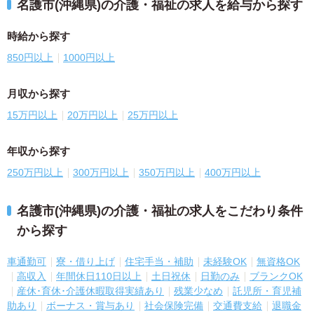
名護市(沖縄県)の介護・福祉の求人を給与から探す
時給から探す
850円以上
1000円以上
月収から探す
15万円以上
20万円以上
25万円以上
年収から探す
250万円以上
300万円以上
350万円以上
400万円以上
名護市(沖縄県)の介護・福祉の求人をこだわり条件
から探す
車通勤可
寮・借り上げ
住宅手当・補助
未経験OK
無資格OK
高収入
年間休日110日以上
土日祝休
日勤のみ
ブランクOK
産休･育休･介護休暇取得実績あり
残業少なめ
託児所・育児補
助あり
ボーナス・賞与あり
社会保険完備
交通費支給
退職金