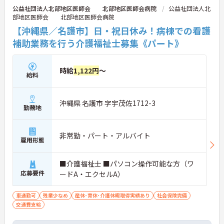
公益社団法人北部地区医師会 北部地区医師会病院
公益社団法人北
部地区医師会 北部地区医師会病院
【沖縄県／名護市】日・祝日休み！病棟での看護
補助業務を行う介護福祉士募集《パート》
時給
1,122円
～
給料
沖縄県 名護市 字宇茂佐1712-3
勤務地
非常勤・パート・アルバイト
雇用形態
■介護福祉士 ■パソコン操作可能な方（ワ
応募要件
ードA・エクセルA）
車通勤可
残業少なめ
産休･育休･介護休暇取得実績あり
社会保険完備
交通費支給