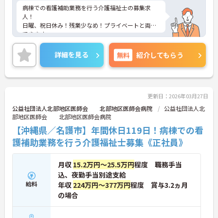
病棟での看護補助業務を行う介護福祉士の募集求
人！
日曜、祝日休み！残業少なめ！プライベートと両立
できます。
託児所完備で子育て中の方も安心です！
ご興味ある方には、面接のポイントなど、さらに詳
詳細を見る
無料
紹介してもらう
細をお話致しますのでお気軽にご相談ください。
更新日：2026年03月27日
公益社団法人北部地区医師会 北部地区医師会病院
公益社団法人北
部地区医師会 北部地区医師会病院
【沖縄県／名護市】年間休日119日！病棟での看
護補助業務を行う介護福祉士募集《正社員》
月収
15.2万円～25.5万円
程度 職務手当
込、夜勤手当別途支給
給料
年収
224万円～377万円
程度 賞与3.2ヵ月
の場合