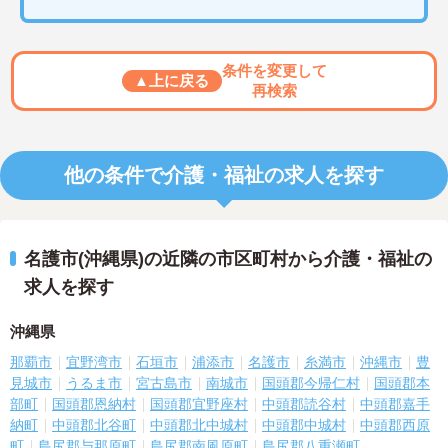
条件を変更して
▲上に戻る
再検索
他の条件で介護・福祉の求人を探す
名護市(沖縄県)の近隣の市区町村から介護・福祉の
求人を探す
沖縄県
那覇市
宜野湾市
石垣市
浦添市
名護市
糸満市
沖縄市
豊
見城市
うるま市
宮古島市
南城市
国頭郡今帰仁村
国頭郡本
部町
国頭郡恩納村
国頭郡宜野座村
中頭郡読谷村
中頭郡嘉手
納町
中頭郡北谷町
中頭郡北中城村
中頭郡中城村
中頭郡西原
町
島尻郡与那原町
島尻郡南風原町
島尻郡八重瀬町