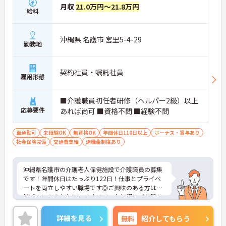
月収
21.0万円～21.8万円
給料
沖縄県 名護市 宮里5-4-29
勤務地
契約社員・嘱託社員
雇用形態
■介護職員初任者研修（ヘルパー2級）以上
応募要件
あれば尚可 ■資格不問 ■経験不問
車通勤可
未経験OK
無資格OK
年間休日110日以上
ボーナス・賞与あり
社会保険完備
交通費支給
退職金制度あり
沖縄県名護市の介護老人保健施設で介護職員の募集
です！年間休日はたっぷり122日！仕事とプライベ
ートを両立しやすい職場です◎ご興味のある方は面
接ポイントをお伝えしますので、お気軽にご相談く
ださい！
詳細を見る
無料
紹介してもらう