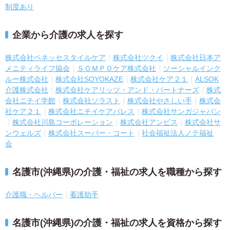
制度あり
企業から介護の求人を探す
株式会社ベネッセスタイルケア
株式会社ツクイ
株式会社日本ア
メニティライフ協会
ＳＯＭＰＯケア株式会社
ソーシャルインク
ルー株式会社
株式会社SOYOKAZE
株式会社ケア２１
ALSOK
介護株式会社
株式会社ケアリッツ・アンド・パートナーズ
株式
会社ニチイ学館
株式会社ソラスト
株式会社やさしい手
株式会
社ケア２１
株式会社ニチイケアパレス
株式会社サンガジャパン
株式会社川島コーポレーション
株式会社アンビス
株式会社サ
ンウェルズ
株式会社スーパー・コート
社会福祉法人ノテ福祉
会
名護市(沖縄県)の介護・福祉の求人を職種から探す
介護職・ヘルパー
看護助手
名護市(沖縄県)の介護・福祉の求人を資格から探す