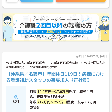
更新日：2025年07月09日
公益社団法人北部地区医師会 北部地区医師会病院
公益社団法人北
部地区医師会 北部地区医師会病院
【沖縄県／名護市】年間休日119日！病棟におけ
る看護補助スタッフの募集求人《正社員》
月収
14.4万円～17.0万円
程度 職務手当
込、夜勤手当別途支給
給料
年収
217万円～257万円
程度 賞与3.2ヵ月
の場合