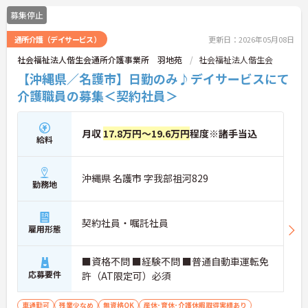
募集停止
通所介護（デイサービス）
更新日：2026年05月08日
社会福祉法人偕生会通所介護事業所 羽地苑
社会福祉法人偕生会
【沖縄県／名護市】日勤のみ♪デイサービスにて
介護職員の募集＜契約社員＞
月収
17.8万円～19.6万円
程度※諸手当込
給料
沖縄県 名護市 字我部祖河829
勤務地
契約社員・嘱託社員
雇用形態
■資格不問 ■経験不問 ■普通自動車運転免
応募要件
許（AT限定可）必須
車通勤可
残業少なめ
無資格OK
産休･育休･介護休暇取得実績あり