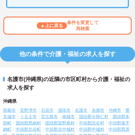
条件を変更して
▲上に戻る
再検索
他の条件で介護・福祉の求人を探す
名護市(沖縄県)の近隣の市区町村から介護・福祉の
求人を探す
沖縄県
那覇市
宜野湾市
石垣市
浦添市
名護市
糸満市
沖縄市
豊
見城市
うるま市
宮古島市
南城市
国頭郡今帰仁村
国頭郡本
部町
国頭郡恩納村
国頭郡宜野座村
中頭郡読谷村
中頭郡嘉手
納町
中頭郡北谷町
中頭郡北中城村
中頭郡中城村
中頭郡西原