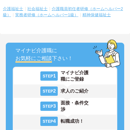
介護福祉士
社会福祉士
介護職員初任者研修（ホームヘルパー2
級）
実務者研修（ホームヘルパー1級）
精神保健福祉士
マイナビ介護職に
お気軽にご相談
下さい！
マイナビ介護
1
STEP
職にご登録
2
求人のご紹介
STEP
面接・条件交
3
STEP
渉
4
転職成功！
STEP