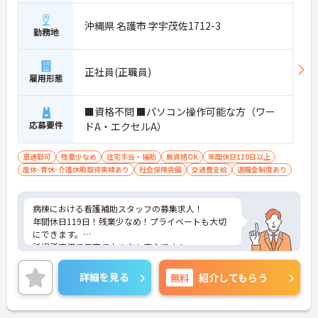
沖縄県 名護市 字宇茂佐1712-3
勤務地
正社員(正職員)
雇用形態
■資格不問 ■パソコン操作可能な方（ワー
応募要件
ドA・エクセルA）
車通勤可
残業少なめ
住宅手当・補助
無資格OK
年間休日110日以上
産休･育休･介護休暇取得実績あり
社会保険完備
交通費支給
退職金制度あり
病棟における看護補助スタッフの募集求人！
年間休日119日！残業少なめ！プライベートも大切
にできます。
託児所完備で子育て中の方も安心です！
ご興味ある方には、面接のポイントなど、さらに詳
細をお話致しますのでお気軽にご相談ください。
詳細を見る
無料
紹介してもらう