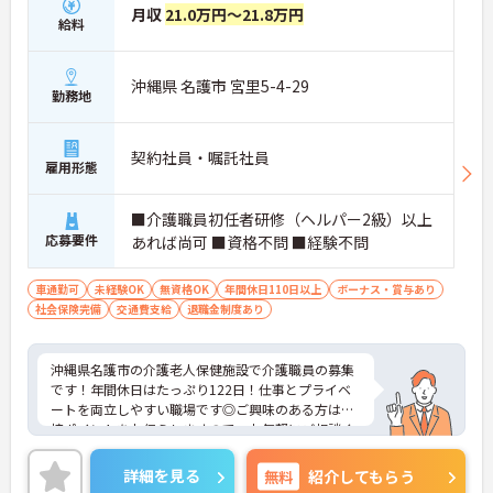
月収
21.0万円～21.8万円
給料
沖縄県 名護市 宮里5-4-29
勤務地
契約社員・嘱託社員
雇用形態
■介護職員初任者研修（ヘルパー2級）以上
応募要件
あれば尚可 ■資格不問 ■経験不問
車通勤可
未経験OK
無資格OK
年間休日110日以上
ボーナス・賞与あり
社会保険完備
交通費支給
退職金制度あり
沖縄県名護市の介護老人保健施設で介護職員の募集
です！年間休日はたっぷり122日！仕事とプライベ
ートを両立しやすい職場です◎ご興味のある方は面
接ポイントをお伝えしますので、お気軽にご相談く
ださい！
詳細を見る
無料
紹介してもらう