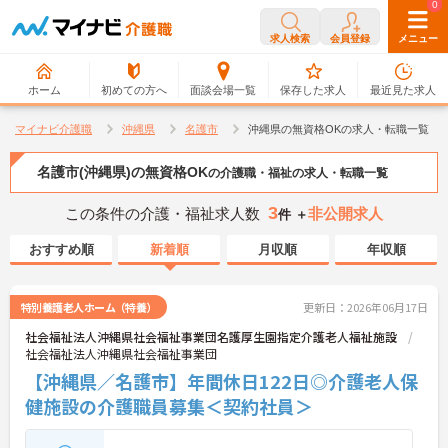
0
0
求人検索
会員登録
メニュー
ホーム
初めての方へ
面談会場一覧
保存した求人
最近見た求人
マイナビ介護職
沖縄県
名護市
沖縄県の無資格OKの求人・転職一覧
名護市(沖縄県)の無資格OK
の介護職・福祉の求人・転職一覧
3
この条件の介護・福祉求人数
非公開求人
件 ＋
おすすめ順
新着順
月収順
年収順
特別養護老人ホーム（特養）
更新日：2026年06月17日
社会福祉法人沖縄県社会福祉事業団名護厚生園指定介護老人福祉施設
社会福祉法人沖縄県社会福祉事業団
【沖縄県／名護市】年間休日122日◎介護老人保
健施設の介護職員募集＜契約社員＞