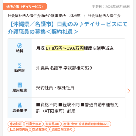
通所介護（デイサービス）
更新日：2026年05月08日
社会福祉法人偕生会通所介護事業所 羽地苑
社会福祉法人偕生会
【沖縄県／名護市】日勤のみ♪デイサービスにて
介護職員の募集＜契約社員＞
月収
17.8万円～19.6万円
程度※諸手当込
給料
沖縄県 名護市 字我部祖河829
勤務地
契約社員・嘱託社員
雇用形態
■資格不問 ■経験不問 ■普通自動車運転免
応募要件
許（AT限定可）必須
車通勤可
残業少なめ
無資格OK
産休･育休･介護休暇取得実績あり
社会保険完備
交通費支給
退職金制度あり