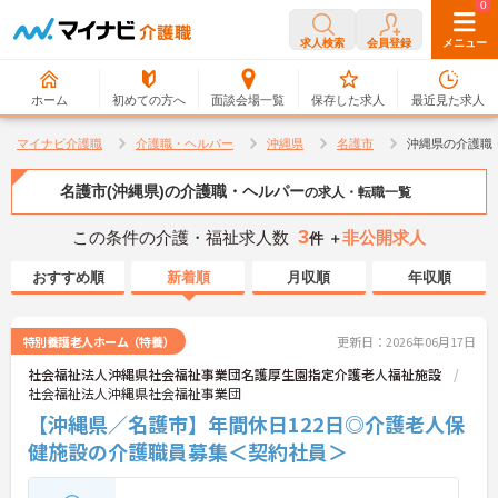
0
0
求人検索
会員登録
メニュー
ホーム
初めての方へ
面談会場一覧
保存した求人
最近見た求人
マイナビ介護職
介護職・ヘルパー
沖縄県
名護市
沖縄県の介護職
名護市(沖縄県)の介護職・ヘルパー
の求人・転職一覧
3
この条件の介護・福祉求人数
非公開求人
件 ＋
おすすめ順
新着順
月収順
年収順
特別養護老人ホーム（特養）
更新日：2026年06月17日
社会福祉法人沖縄県社会福祉事業団名護厚生園指定介護老人福祉施設
社会福祉法人沖縄県社会福祉事業団
【沖縄県／名護市】年間休日122日◎介護老人保
健施設の介護職員募集＜契約社員＞