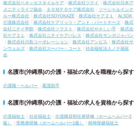
株式会社ベネッセスタイルケア
株式会社ツクイ
株式会社日本ア
メニティライフ協会
ＳＯＭＰＯケア株式会社
ソーシャルインク
ルー株式会社
株式会社SOYOKAZE
株式会社ケア２１
ALSOK
介護株式会社
株式会社ケアリッツ・アンド・パートナーズ
株式
会社ニチイ学館
株式会社ソラスト
株式会社やさしい手
株式会
社ケア２１
株式会社ニチイケアパレス
株式会社サンガジャパン
株式会社川島コーポレーション
株式会社アンビス
株式会社サ
ンウェルズ
株式会社スーパー・コート
社会福祉法人ノテ福祉
会
名護市(沖縄県)の介護・福祉の求人を職種から探す
介護職・ヘルパー
看護助手
名護市(沖縄県)の介護・福祉の求人を資格から探す
介護福祉士
社会福祉士
介護職員初任者研修（ホームヘルパー2
級）
実務者研修（ホームヘルパー1級）
精神保健福祉士