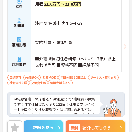
月収
21.0万円～21.8万円
給料
沖縄県 名護市 宮里5-4-29
勤務地
契約社員・嘱託社員
雇用形態
■介護職員初任者研修（ヘルパー2級）以上
応募要件
あれば尚可 ■資格不問 ■経験不問
車通勤可
未経験OK
無資格OK
年間休日110日以上
ボーナス・賞与あり
社会保険完備
交通費支給
退職金制度あり
沖縄県名護市の介護老人保健施設で介護職員の募集
です！年間休日はたっぷり122日！仕事とプライベ
ートを両立しやすい職場です◎ご興味のある方は面
接ポイントをお伝えしますので、お気軽にご相談く
ださい！
詳細を見る
無料
紹介してもらう