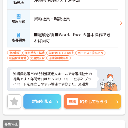
沖縄県 名護市 宮里5-4-29
勤務地
契約社員・嘱託社員
雇用形態
■経験必須 ■Word、Excelの基本操作でき
応募要件
れば尚可
車通勤可
住宅手当・補助
年間休日110日以上
ボーナス・賞与あり
社会保険完備
交通費支給
退職金制度あり
沖縄県名護市の特別養護老人ホームで介護福祉士の
募集です！年間休日はたっぷり122日！仕事とプラ
イベートを両立しやすい職場です◎また、交通費支
給はもちろん、住宅手当をはじめとした各種手当に
加え、計4.10ヵ月分の賞与実績ありで待遇面もばっ
ちり！あなたの頑張りがしっかり評価されます♪ご
詳細を見る
無料
紹介してもらう
興味のある方は面接ポイントをお伝えしますので、
お気軽にご相談ください！
募集停止