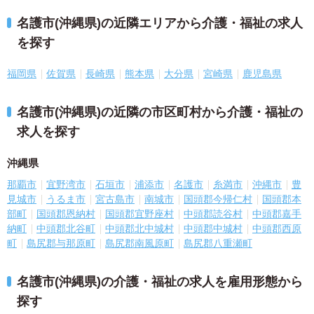
名護市(沖縄県)の近隣エリアから介護・福祉の求人
を探す
福岡県
佐賀県
長崎県
熊本県
大分県
宮崎県
鹿児島県
名護市(沖縄県)の近隣の市区町村から介護・福祉の
求人を探す
沖縄県
那覇市
宜野湾市
石垣市
浦添市
名護市
糸満市
沖縄市
豊
見城市
うるま市
宮古島市
南城市
国頭郡今帰仁村
国頭郡本
部町
国頭郡恩納村
国頭郡宜野座村
中頭郡読谷村
中頭郡嘉手
納町
中頭郡北谷町
中頭郡北中城村
中頭郡中城村
中頭郡西原
町
島尻郡与那原町
島尻郡南風原町
島尻郡八重瀬町
名護市(沖縄県)の介護・福祉の求人を雇用形態から
探す