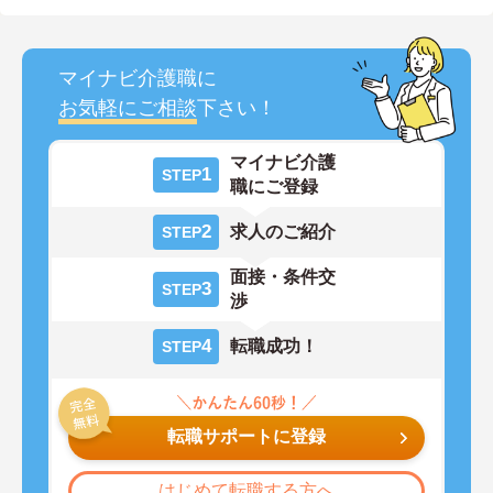
マイナビ介護職に
お気軽にご相談
下さい！
マイナビ介護
1
STEP
職にご登録
2
求人のご紹介
STEP
面接・条件交
3
STEP
渉
4
転職成功！
STEP
転職サポートに登録
はじめて転職する方へ