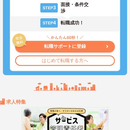
面接・条件交
3
STEP
渉
4
転職成功！
STEP
転職サポートに登録
はじめて転職する方へ
求人特集