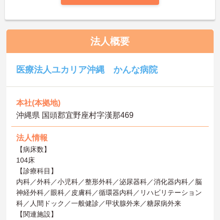
法人概要
医療法人ユカリア沖縄 かんな病院
本社(本拠地)
沖縄県 国頭郡宜野座村字漢那469
法人情報
【病床数】
104床
【診療科目】
内科／外科／小児科／整形外科／泌尿器科／消化器内科／脳
神経外科／眼科／皮膚科／循環器内科／リハビリテーション
科／人間ドック／一般健診／甲状腺外来／糖尿病外来
【関連施設】