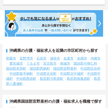
沖縄県の介護・福祉求人を近隣の市区町村から探す
那覇市
宜野湾市
石垣市
浦添市
名護市
糸満市
沖縄市
豊見城市
うるま市
宮古島市
南城市
国頭郡今帰仁村
国頭郡本部町
国頭郡恩納村
国頭郡宜野座村
中頭郡読谷村
中頭郡嘉手納町
中頭郡北谷町
中頭郡北中城村
中頭郡中
城村
中頭郡西原町
島尻郡与那原町
島尻郡南風原町
島尻
郡八重瀬町
沖縄県国頭郡宜野座村の介護・福祉求人を職種で探す