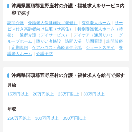
沖縄県国頭郡宜野座村の介護・福祉求人をサービス内
容で探す
訪問介護
介護老人保健施設（老健）
有料老人ホーム
サー
ビス付き高齢者向け住宅（サ高住）
特別養護老人ホーム（特
養）
通所介護（デイサービス）
デイケア（通所リハ）
グ
ループホーム
障がい者施設
訪問入浴
訪問看護
訪問診療
定期巡回
ケアハウス・高齢者住宅地
ショートステイ
養
護老人ホーム
介護予防
沖縄県国頭郡宜野座村の介護・福祉求人を給与で探す
月給
15万円以上
20万円以上
25万円以上
30万円以上
年収
250万円以上
300万円以上
350万円以上