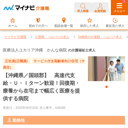
0
1
求人検索
会員登録
メニュー
ホーム
初めての方へ
面談会場一覧
保存した求人
最近見た求人
マイナビ介護職
介護職・ヘルパーの求人
沖縄県の介護職・ヘルパー求人
医療法人ユカリア沖縄 かんな病院
の介護福祉士求人
正社員(正職員)
サービス付き高齢者向け住宅（サ
高住）
【沖縄県／国頭郡】 高速代支
給・Ｕ・Ｉターン歓迎！回復期・
療養から在宅まで幅広く医療を提
供する病院
更新日：2025年08月20日 求人番号：648288
勤務地