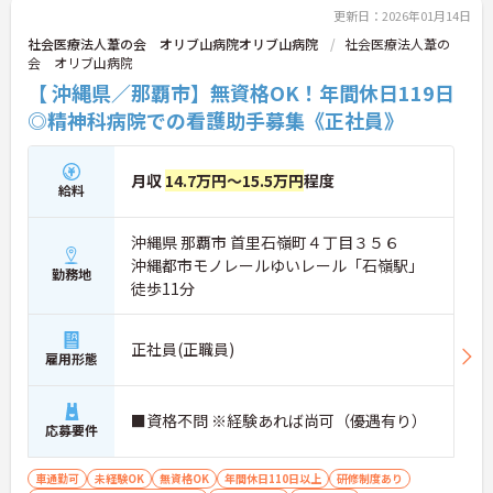
更新日：2026年01月14日
社会医療法人葦の会 オリブ山病院オリブ山病院
社会医療法人葦の
会 オリブ山病院
【 沖縄県／那覇市】無資格OK！年間休日119日
◎精神科病院での看護助手募集《正社員》
月収
14.7万円～15.5万円
程度
給料
沖縄県 那覇市 首里石嶺町４丁目３５６
沖縄都市モノレールゆいレール「石嶺駅」
勤務地
徒歩11分
正社員(正職員)
雇用形態
■資格不問 ※経験あれば尚可（優遇有り）
応募要件
車通勤可
未経験OK
無資格OK
年間休日110日以上
研修制度あり