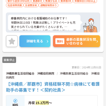
駅から徒歩10分以内
車通勤可
残業少なめ
無資格OK
年間休日110日以上
社会保険完備
交通費支給
退職金制度あり
療養病院内における看護補助のお仕事です！
年間休日110日！残業ほぼ無し！プライベートも充
実させられている先輩がたくさんいます。
介護系の資格がない方も介護のご経験を活かし、即
戦力としてご活躍いただける環境です。
最新の募集状況を問
各種手当も充実しており、長く安心してご就業いた
詳細を見る
無料
い合わせる
だけます。
ご興味ある方には、面接のポイントなど、さらに詳
細をお話致しますのでお気軽にご相談ください。
募集停止
更新日：2024年11月01日
沖縄医療生活協同組合 沖縄協同病院
沖縄医療生活協同組合 沖縄協
同病院
【沖縄県／那覇市】資格経験不問☆病棟にて看護
助手の募集です！＜契約社員＞
月収
15.2万円
～
給料