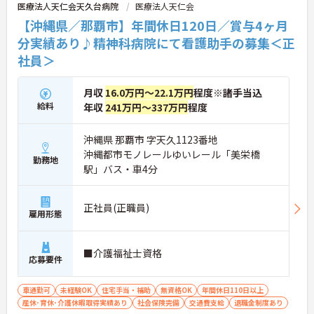
医療法人天仁会天久台病院
医療法人天仁会
【沖縄県／那覇市】年間休日120日／賞与4ヶ月
分実績あり♪精神科病院にて看護助手の募集＜正
社員＞
月収
16.0万円～22.1万円
程度※諸手当込
給料
年収
241万円～337万円
程度
沖縄県 那覇市 字天久1123番地
沖縄都市モノレールゆいレール「美栄橋
勤務地
駅」バス・車4分
正社員(正職員)
雇用形態
■介護福祉士資格
応募要件
車通勤可
未経験OK
住宅手当・補助
無資格OK
年間休日110日以上
産休･育休･介護休暇取得実績あり
社会保険完備
交通費支給
退職金制度あり