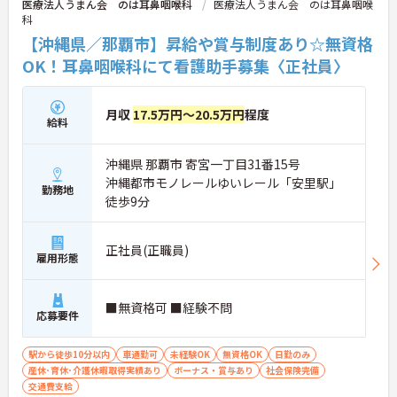
医療法人うまん会 のは耳鼻咽喉科
医療法人うまん会 のは耳鼻咽喉
科
【沖縄県／那覇市】昇給や賞与制度あり☆無資格
OK！耳鼻咽喉科にて看護助手募集〈正社員〉
月収
17.5万円～20.5万円
程度
給料
沖縄県 那覇市 寄宮一丁目31番15号
沖縄都市モノレールゆいレール「安里駅」
勤務地
徒歩9分
正社員(正職員)
雇用形態
■無資格可 ■経験不問
応募要件
駅から徒歩10分以内
車通勤可
未経験OK
無資格OK
日勤のみ
産休･育休･介護休暇取得実績あり
ボーナス・賞与あり
社会保険完備
交通費支給