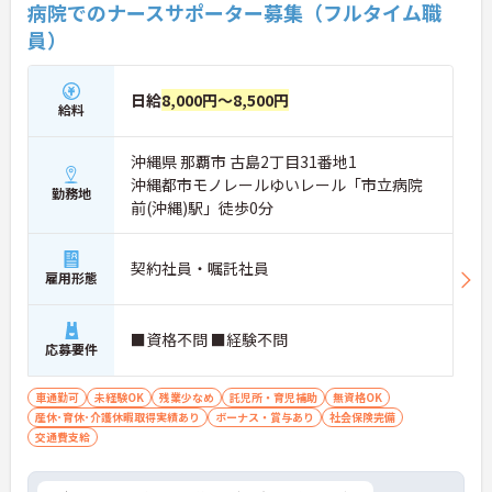
病院でのナースサポーター募集（フルタイム職
員）
日給
8,000円～8,500円
給料
沖縄県 那覇市 古島2丁目31番地1
沖縄都市モノレールゆいレール「市立病院
勤務地
前(沖縄)駅」徒歩0分
契約社員・嘱託社員
雇用形態
■資格不問 ■経験不問
応募要件
車通勤可
未経験OK
残業少なめ
託児所・育児補助
無資格OK
産休･育休･介護休暇取得実績あり
ボーナス・賞与あり
社会保険完備
交通費支給