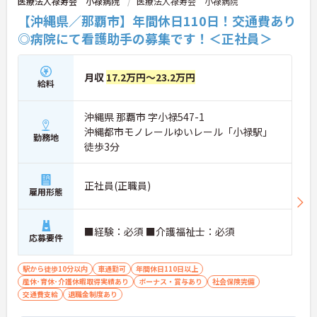
医療法人禄寿会 小禄病院
医療法人禄寿会 小禄病院
【沖縄県／那覇市】年間休日110日！交通費あり
◎病院にて看護助手の募集です！＜正社員＞
月収
17.2万円～23.2万円
給料
沖縄県 那覇市 字小禄547-1
沖縄都市モノレールゆいレール「小禄駅」
勤務地
徒歩3分
正社員(正職員)
雇用形態
■経験：必須 ■介護福祉士：必須
応募要件
駅から徒歩10分以内
車通勤可
年間休日110日以上
産休･育休･介護休暇取得実績あり
ボーナス・賞与あり
社会保険完備
交通費支給
退職金制度あり