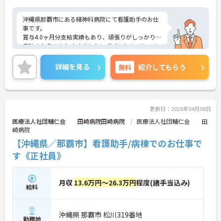
沖縄県那覇市にある精神科病院にて看護助手のお仕
事です。
賞与4.0ヶ月分支給実績もあり、頑張りがしっかりと
反映されるのもおすすめしたいポイントのひとつ☆
ご興味ある方には、面接対策ポイントなど、さらに
詳細をお話しいたしますのでお気軽にご相談くださ
詳細を見る
無料
紹介してもらう
い。
更新日：2026年04月08日
医療法人社団輔仁会 田崎病院田崎病院
医療法人社団輔仁会 田
崎病院
【沖縄県／那覇市】看護助手/病棟でのお仕事で
す《正社員》
月収
13.6万円～26.3万円
程度(諸手当込み)
給料
沖縄県 那覇市 松川319番地
勤務地