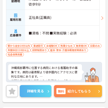
勤務地
徒歩9分
正社員(正職員)
雇用形態
■資格：不問 ■実務経験：必須
応募要件
駅から徒歩10分以内
車通勤可
未経験OK
残業少なめ
無資格OK
日勤のみ
年間休日110日以上
研修制度あり
産休･育休･介護休暇取得実績あり
社会保険完備
沖縄県那覇市に位置する病院における看護助手の募
集です。病院は最寄駅より徒歩圏内とアクセスに便
利な立地にあります。
年間休日120日＆日勤のみの勤務です。プライベー
トを大切にしながらご勤務いただけます。また、利
用可能な託児所があり、子育て世代の方も安心して
詳細を見る
無料
紹介してもらう
ご勤務いただけます。
ご興味のある方には、面接対策ポイントなど、さら
に詳細をご案内しますのでお気軽にご相談くださ
い！