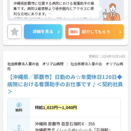
沖縄県那覇市に位置する病院における看護助手の募
集です。病院は最寄駅より徒歩圏内とアクセスに便
利な立地にあります。
年間休日は120日もあり、プライベートを大切にし
ながらご勤務いただけます。また、利用可能な託児
所があり、子育て世代の方も安心してご勤務いただ
詳細を見る
無料
紹介してもらう
けます。
ご興味のある方には、面接対策ポイントなど、さら
に詳細をご案内しますのでお気軽にご相談くださ
い！
更新日：2026年01月14日
社会医療法人葦の会 オリブ山病院
社会医療法人葦の会 オリブ山病
院
【沖縄県／那覇市】日勤のみ☆年間休日120日◆
病院における看護助手のお仕事です♪＜契約社員
＞
時給
1,023円～1,040円
給料
沖縄県 那覇市 首里石嶺町4‐356
沖縄都市モノレールゆいレール「石嶺駅」