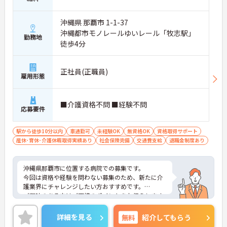
沖縄県 那覇市 1-1-37
沖縄都市モノレールゆいレール「牧志駅」
勤務地
徒歩4分
正社員(正職員)
雇用形態
■介護資格不問 ■経験不問
応募要件
駅から徒歩10分以内
車通勤可
未経験OK
無資格OK
資格取得サポート
産休･育休･介護休暇取得実績あり
社会保険完備
交通費支給
退職金制度あり
沖縄県那覇市に位置する病院での募集です。
今回は資格や経験を問わない募集のため、新たに介
護業界にチャレンジしたい方おすすめです。
ご興味のある方はご面接のポイントをお伝えします
ので、お気軽にお問い合わせください。
詳細を見る
無料
紹介してもらう