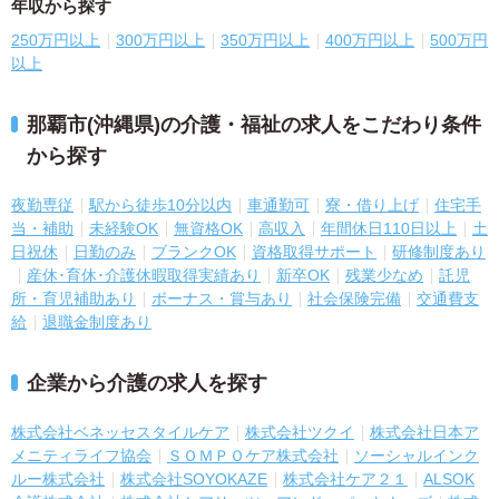
年収から探す
250万円以上
300万円以上
350万円以上
400万円以上
500万円
以上
那覇市(沖縄県)の介護・福祉の求人をこだわり条件
から探す
夜勤専従
駅から徒歩10分以内
車通勤可
寮・借り上げ
住宅手
当・補助
未経験OK
無資格OK
高収入
年間休日110日以上
土
日祝休
日勤のみ
ブランクOK
資格取得サポート
研修制度あり
産休･育休･介護休暇取得実績あり
新卒OK
残業少なめ
託児
所・育児補助あり
ボーナス・賞与あり
社会保険完備
交通費支
給
退職金制度あり
企業から介護の求人を探す
株式会社ベネッセスタイルケア
株式会社ツクイ
株式会社日本ア
メニティライフ協会
ＳＯＭＰＯケア株式会社
ソーシャルインク
ルー株式会社
株式会社SOYOKAZE
株式会社ケア２１
ALSOK