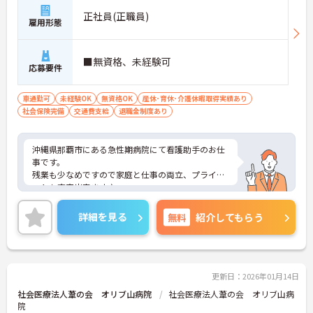
正社員(正職員)
雇用形態
■無資格、未経験可
応募要件
車通勤可
未経験OK
無資格OK
産休･育休･介護休暇取得実績あり
社会保険完備
交通費支給
退職金制度あり
沖縄県那覇市にある急性期病院にて看護助手のお仕
事です。
残業も少なめですので家庭と仕事の両立、プライベ
ートも充実出来ます♪
ご興味ある方には、面接対策ポイントなど、さらに
詳細をお話しいたしますのでお気軽にご相談くださ
詳細を見る
無料
紹介してもらう
い。
更新日：2026年01月14日
社会医療法人葦の会 オリブ山病院
社会医療法人葦の会 オリブ山病
院