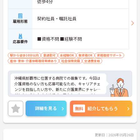
徒歩4分
契約社員・嘱託社員
雇用形態
■資格不問 ■経験不問
応募要件
駅から徒歩10分以内
車通勤可
未経験OK
無資格OK
資格取得サポート
産休･育休･介護休暇取得実績あり
社会保険完備
交通費支給
沖縄県那覇市に位置する病院での募集です。今回は
介護資格のない方も応募可能なため、キャリアチェ
ンジを目指したい方や、新たに介護業界にチャレン
ジしたい方におすすめです。アクセスも、マイカー
通勤が可能で、最寄り駅からも徒歩4分です。通勤も
安心な環境です。ご興味のある方には面接のポイン
詳細を見る
無料
紹介してもらう
トをお伝えしますので、お気軽にお問い合わせくだ
さい。
更新日：2026年05月26日