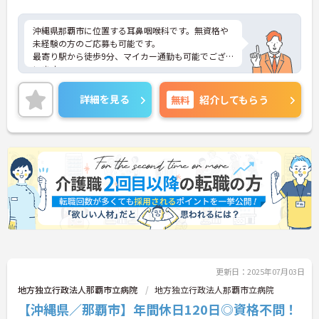
沖縄県那覇市に位置する耳鼻咽喉科です。無資格や
未経験の方のご応募も可能です。
最寄り駅から徒歩9分、マイカー通勤も可能でござ
います。
昇給や賞与制度があり頑張りが評価されてしっかり
と職員に還元されます。
詳細を見る
無料
紹介してもらう
ご興味のある方には、面接対策ポイントなど、さら
に詳細をお話しいたしますのでお気軽にご相談くだ
さい！
更新日：2025年07月03日
地方独立行政法人那覇市立病院
地方独立行政法人那覇市立病院
【沖縄県／那覇市】年間休日120日◎資格不問！