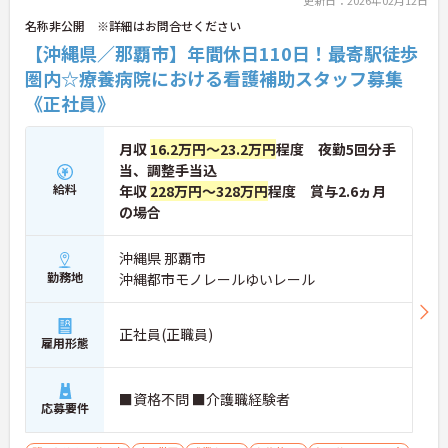
名称非公開 ※詳細はお問合せください
【沖縄県／那覇市】年間休日110日！最寄駅徒歩
圏内☆療養病院における看護補助スタッフ募集
《正社員》
月収
16.2万円～23.2万円
程度 夜勤5回分手
当、調整手当込
給料
年収
228万円～328万円
程度 賞与2.6ヵ月
の場合
沖縄県 那覇市
勤務地
沖縄都市モノレールゆいレール
正社員(正職員)
雇用形態
■資格不問 ■介護職経験者
応募要件