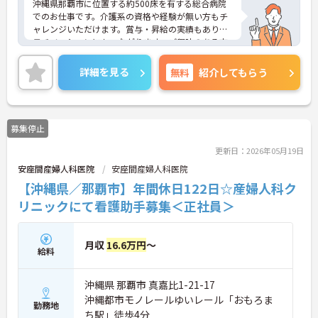
沖縄県那覇市に位置する約500床を有する総合病院
でのお仕事です。介護系の資格や経験が無い方もチ
ャレンジいただけます。賞与・昇給の実績もあり、
モチベーションにもつながります。ご興味のある方
には、面接対策ポイントなど、さらに詳細をお話し
いたしますのでお気軽にご相談ください！
詳細を見る
無料
紹介してもらう
募集停止
更新日：2026年05月19日
安座間産婦人科医院
安座間産婦人科医院
【沖縄県／那覇市】年間休日122日☆産婦人科ク
リニックにて看護助手募集＜正社員＞
月収
16.6万円
～
給料
沖縄県 那覇市 真嘉比1-21-17
沖縄都市モノレールゆいレール「おもろま
勤務地
ち駅」徒歩4分