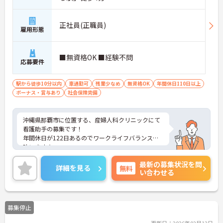
正社員(正職員)
雇用形態
■無資格OK ■経験不問
応募要件
駅から徒歩10分以内
車通勤可
残業少なめ
無資格OK
年間休日110日以上
ボーナス・賞与あり
社会保険完備
沖縄県那覇市に位置する、産婦人科クリニックにて
看護助手の募集です！
年間休日が122日あるのでワークライフバランスが
叶います☆
また、駅から徒歩4分の立地で、マイカー通勤も可
最新の募集状況を問
能なので通勤らくらくです◎
詳細を見る
無料
い合わせる
ご興味のある方には、面接対策ポイントなど、さら
に詳細をお話しいたしますのでお気軽にご相談くだ
さい！
募集停止
更新日：2026年02月12日