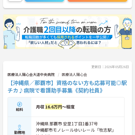
更新日：2026年05月26日
医療法人陽心会大道中央病院
医療法人陽心会
【沖縄県／那覇市】資格のない方も応募可能◎駅
チカ♪病院で看護助手募集《契約社員》
月収
16.6万円
～程度
給料
沖縄県 那覇市 安里1丁目1番37号
沖縄都市モノレールゆいレール「牧志駅」
勤務地