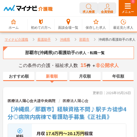
0
0
求人検索
会員登録
メニュー
ホーム
初めての方へ
面談会場一覧
保存した求人
最近見た求人
マイナビ介護職
看護助手
沖縄県
那覇市
沖縄県の看護助手の求人
那覇市(沖縄県)の看護助手
の求人・転職一覧
15
この条件の介護・福祉求人数
非公開求人
件 ＋
おすすめ順
新着順
月収順
年収順
更新日：2026年05月26日
医療法人陽心会大道中央病院
医療法人陽心会
【沖縄県／那覇市】経験資格不問♪駅チカ徒歩4
分◎病院内病棟で看護助手募集《正社員》
月収
17.6万円～20.1万円
程度
給料