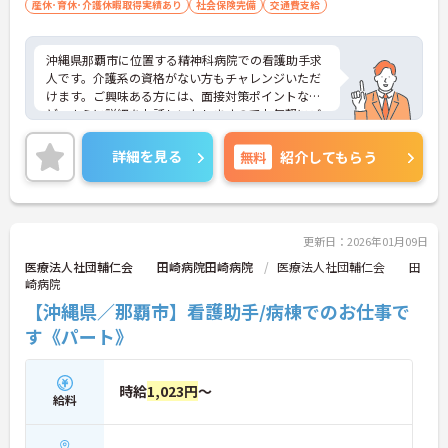
産休･育休･介護休暇取得実績あり
社会保険完備
交通費支給
沖縄県那覇市に位置する精神科病院での看護助手求
人です。介護系の資格がない方もチャレンジいただ
けます。ご興味ある方には、面接対策ポイントな
ど、さらに詳細をお話しいたしますのでお気軽にご
相談ください！
詳細を見る
無料
紹介してもらう
更新日：2026年01月09日
医療法人社団輔仁会 田崎病院田崎病院
医療法人社団輔仁会 田
崎病院
【沖縄県／那覇市】看護助手/病棟でのお仕事で
す《パート》
時給
1,023円
～
給料