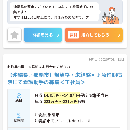
沖縄県那覇市にございます、病院にて看護助手の募
集です！
年間休日110日以上にて、お休み多めなので、プラ
イベートの時間もしっかり確保できます！
また、マイカー通勤OKなので、毎日の通勤も楽々で
す♪
詳細を見る
無料
紹介してもらう
ご興味のある方は、マイナビ介護職までお問い合わ
せください。
更新日：2026年02月12日
名称非公開 ※詳細はお問合せください
【沖縄県／那覇市】無資格・未経験可♪急性期病
院にて看護助手の募集＜正社員＞
月収
14.8万円～14.8万円
程度※諸手当込
給料
年収
221万円～221万円
程度
沖縄県 那覇市
勤務地
沖縄都市モノレールゆいレール