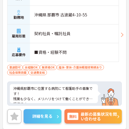
沖縄県 那覇市 古波蔵4-10-55
勤務地
契約社員・嘱託社員
雇用形態
■資格・経験不問
応募要件
車通勤可
未経験OK
無資格OK
産休･育休･介護休暇取得実績あり
社会保険完備
交通費支給
沖縄県那覇市に位置する病院にて看護助手の募集で
す！
残業も少なく、メリハリをつけて働くことができる
環境です。
ご興味ある方には、面接対策ポイントなど、さらに
最新の募集状況を問
詳細をお話しいたしますのでお気軽にご相談くださ
詳細を見る
無料
い合わせる
い！