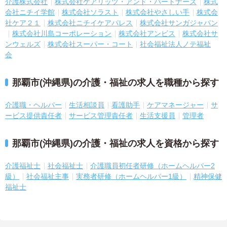
介護株式会社
株式会社ケアリッツ・アンド・パートナーズ
株式
会社ニチイ学館
株式会社ソラスト
株式会社やさしい手
株式会
社ケア２１
株式会社ニチイケアパレス
株式会社サンガジャパン
株式会社川島コーポレーション
株式会社アンビス
株式会社サ
ンウェルズ
株式会社スーパー・コート
社会福祉法人ノテ福祉
会
那覇市(沖縄県)の介護・福祉の求人を職種から探す
介護職・ヘルパー
生活相談員
看護助手
ケアマネージャー
サ
ービス提供責任者
サービス管理責任者
生活支援員
管理者
那覇市(沖縄県)の介護・福祉の求人を資格から探す
介護福祉士
社会福祉士
介護職員初任者研修（ホームヘルパー2
級）
社会福祉主事
実務者研修（ホームヘルパー1級）
精神保健
福祉士