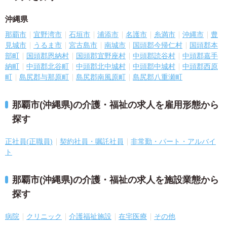
沖縄県
那覇市
宜野湾市
石垣市
浦添市
名護市
糸満市
沖縄市
豊
見城市
うるま市
宮古島市
南城市
国頭郡今帰仁村
国頭郡本
部町
国頭郡恩納村
国頭郡宜野座村
中頭郡読谷村
中頭郡嘉手
納町
中頭郡北谷町
中頭郡北中城村
中頭郡中城村
中頭郡西原
町
島尻郡与那原町
島尻郡南風原町
島尻郡八重瀬町
那覇市(沖縄県)の介護・福祉の求人を雇用形態から
探す
正社員(正職員)
契約社員・嘱託社員
非常勤・パート・アルバイ
ト
那覇市(沖縄県)の介護・福祉の求人を施設業態から
探す
病院
クリニック
介護福祉施設
在宅医療
その他