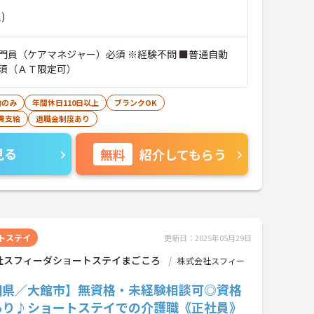
)
門員（ケアマネジャー）必須 ※経験不問 ■普通自動
須（ＡＴ限定可）
勤のみ
年間休日110日以上
ブランクOK
費支給
退職金制度あり
見る
無料
紹介してもらう
トステイ
更新日：2025年05月29日
社スフィーダショートステイまごころ
株式会社スフィー
田県／大館市】無資格・未経験相談可◎資格
あり♪ショートステイでの介護職《正社員》