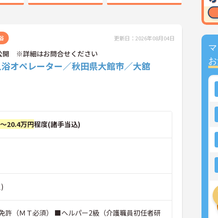
浴
更新日：2026年08月04日
マ
公開 ※詳細はお問合せください
お
入浴オペレーター／秋田県大館市／大舘
円～20.4万円
程度(諸手当込)
)
免許（ＭＴ必須） ■ヘルパー2級（介護職員初任者研