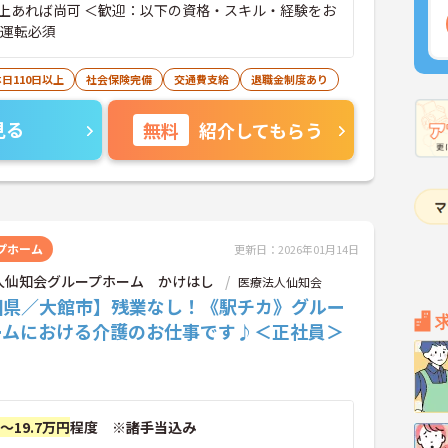
迎：以下の資格・スキル・経験をお
■運転必須
日110日以上
社会保険完備
交通費支給
退職金制度あり
見る
無料
紹介してもらう
プホーム
更新日：2026年01月14日
人仙知会グループホーム かけはし
医療法人仙知会
田県／大館市】残業なし！《駅チカ》グルー
ームにおける介護のお仕事です♪＜正社員＞
円～19.7万円
程度 ※諸手当込み