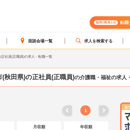
転職
無料!簡単1分
面談会場一覧
求人を検索する
の正社員(正職員)の求人・転職一覧
(秋田県)の正社員(正職員)
の介護職・福祉の求人
1
月収順
年収順