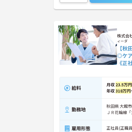
株式会
ィーダ
【秋
◎ケ
《正
月収
23.5万
給料
年収
318万円
秋田県 大館
勤務地
ＪＲ花輪線「
雇用形態
正社員(正職員