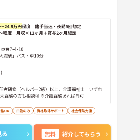
円～24.9万円
程度 諸手当込・夜勤5回想定
～程度 月収×12ヶ月＋賞与2ヶ月想定
東台7-4-10
大館駅」バス・車10分
)
任者研修（ヘルパー2級）以上、介護福祉士 いずれ
、未経験の方も相談可 ※介護経験あれば尚可
格OK
日勤のみ
資格取得サポート
社会保険完備
見る
無料
紹介してもらう