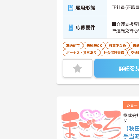
雇用形態
正社員(正職員
■介護支援専
応募要件
車運転免許必
車通勤可
未経験OK
残業少なめ
日
ボーナス・賞与あり
社会保険完備
交通
詳細を
ショー
株式会
ダ
【秋
手当