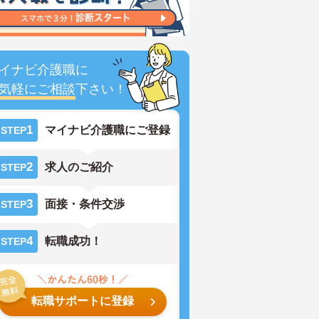
イナビ介護職に
気軽にご相談
下さい！
1
マイナビ介護職にご登録
STEP
2
求人のご紹介
STEP
3
面接・条件交渉
STEP
4
転職成功！
STEP
転職サポートに登録