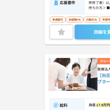
応募要件
修修了者）以上あれば尚可 ＜歓
持ちの方＞ 
車通勤可
未経験OK
日勤のみ
年間休
詳細を
グルー
医療法
【秋
プホ
給料
月収
17.9万