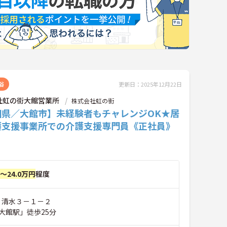
浴
更新日：2025年12月22日
社虹の街大館営業所
株式会社虹の街
田県／大館市】未経験者もチャレンジOK★居
護支援事業所での介護支援専門員《正社員》
円～24.0万円
程度
市 清水３－１－２
大館駅」徒歩25分