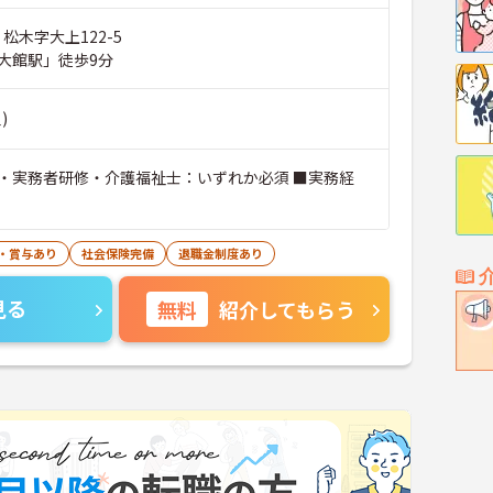
 松木字大上122-5
大館駅」徒歩9分
)
・実務者研修・介護福祉士：いずれか必須 ■実務経
・賞与あり
社会保険完備
退職金制度あり
見る
無料
紹介してもらう