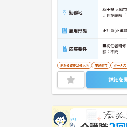
秋田県 大館市
勤務地
ＪＲ花輪線「
雇用形態
正社員(正職員
■初任者研修
応募要件
験：不問
駅から徒歩10分以内
車通勤可
ボーナス
詳細を