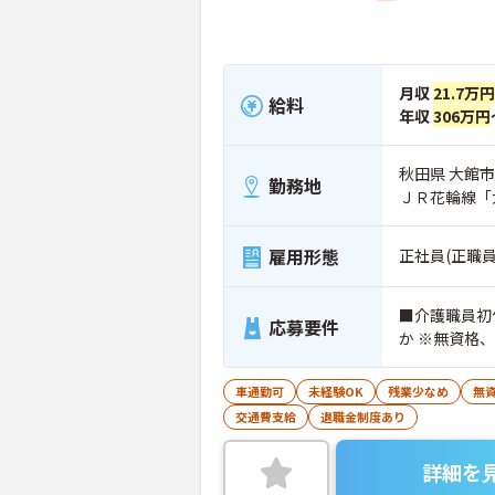
月収
21.7万
給料
年収
306万円
秋田県 大館市 
勤務地
ＪＲ花輪線「
雇用形態
正社員(正職員
■介護職員初
応募要件
か ※無資格
車通勤可
未経験OK
残業少なめ
無資
交通費支給
退職金制度あり
詳細を