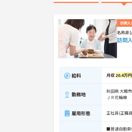
訪問入
名称非
訪問
給料
月収
20.4万
秋田県 大館市
勤務地
ＪＲ花輪線
雇用形態
正社員(正職員
■普通自動車