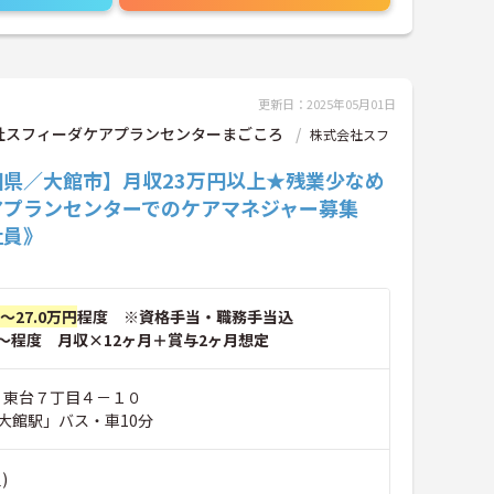
更新日：2025年05月01日
社スフィーダケアプランセンターまごころ
株式会社スフ
田県／大館市】月収23万円以上★残業少なめ
アプランセンターでのケアマネジャー募集
社員》
円～27.0万円
程度 ※資格手当・職務手当込
～程度 月収×12ヶ月＋賞与2ヶ月想定
市 東台７丁目４－１０
大館駅」バス・車10分
)