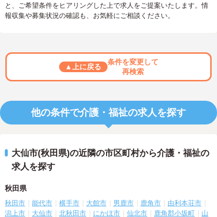
と、ご希望条件をヒアリングした上で求人をご提案いたします。情
報収集や募集状況の確認も、お気軽にご相談ください。
条件を変更して
▲上に戻る
再検索
他の条件で介護・福祉の求人を探す
大仙市(秋田県)の近隣の市区町村から介護・福祉の
求人を探す
秋田県
秋田市
能代市
横手市
大館市
男鹿市
鹿角市
由利本荘市
潟上市
大仙市
北秋田市
にかほ市
仙北市
鹿角郡小坂町
山