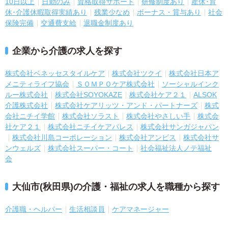
10日以上
日勤のみ
資格取得サポート
研修制度あり
産休･育
休･介護休暇取得実績あり
残業少なめ
ボーナス・賞与あり
社会
保険完備
交通費支給
退職金制度あり
企業から介護の求人を探す
株式会社ベネッセスタイルケア
株式会社ツクイ
株式会社日本ア
メニティライフ協会
ＳＯＭＰＯケア株式会社
ソーシャルインク
ルー株式会社
株式会社SOYOKAZE
株式会社ケア２１
ALSOK
介護株式会社
株式会社ケアリッツ・アンド・パートナーズ
株式
会社ニチイ学館
株式会社ソラスト
株式会社やさしい手
株式会
社ケア２１
株式会社ニチイケアパレス
株式会社サンガジャパン
株式会社川島コーポレーション
株式会社アンビス
株式会社サ
ンウェルズ
株式会社スーパー・コート
社会福祉法人ノテ福祉
会
大仙市(秋田県)の介護・福祉の求人を職種から探す
介護職・ヘルパー
生活相談員
ケアマネージャー