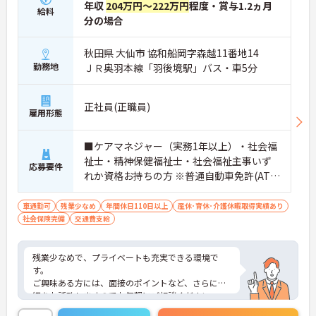
年収
204万円～222万円
程度・賞与1.2ヵ月
給料
分の場合
秋田県 大仙市 協和船岡字森越11番地14
勤務地
ＪＲ奥羽本線「羽後境駅」バス・車5分
正社員(正職員)
雇用形態
■ケアマネジャー（実務1年以上）・社会福
祉士・精神保健福祉士・社会福祉主事いず
応募要件
れか資格お持ちの方 ※普通自動車免許(AT限
定可)お持ちの方は尚良し
車通勤可
残業少なめ
年間休日110日以上
産休･育休･介護休暇取得実績あり
社会保険完備
交通費支給
残業少なめで、プライベートも充実できる環境で
す。
ご興味ある方には、面接のポイントなど、さらに詳
細をお話致しますのでお気軽にご相談ください