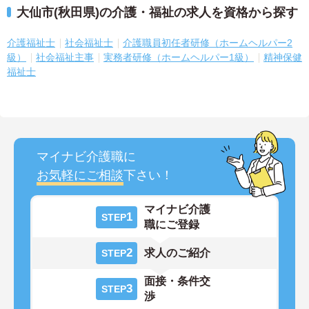
大仙市(秋田県)の介護・福祉の求人を資格から探す
介護福祉士
社会福祉士
介護職員初任者研修（ホームヘルパー2
級）
社会福祉主事
実務者研修（ホームヘルパー1級）
精神保健
福祉士
マイナビ介護職に
お気軽にご相談
下さい！
マイナビ介護
1
STEP
職にご登録
2
求人のご紹介
STEP
面接・条件交
3
STEP
渉