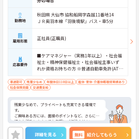
分の場合
秋田県 大仙市 協和船岡字森越11番地14
勤務地
ＪＲ奥羽本線「羽後境駅」バス・車5分
正社員(正職員)
雇用形態
■ケアマネジャー（実務1年以上）・社会福
祉士・精神保健福祉士・社会福祉主事いず
応募要件
れか資格お持ちの方 ※普通自動車免許(AT限
定可)お持ちの方は尚良し
車通勤可
残業少なめ
年間休日110日以上
産休･育休･介護休暇取得実績あり
社会保険完備
交通費支給
残業少なめで、プライベートも充実できる環境で
す。
ご興味ある方には、面接のポイントなど、さらに詳
細をお話致しますのでお気軽にご相談ください
詳細を見る
無料
紹介してもらう