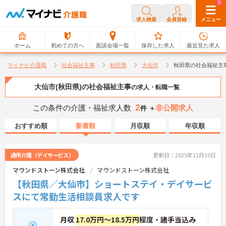
0
0
求人検索
会員登録
メニュー
ホーム
初めての方へ
面談会場一覧
保存した求人
最近見た求人
マイナビ介護職
社会福祉主事
秋田県
大仙市
秋田県の社会福祉主
大仙市(秋田県)の社会福祉主事
の求人・転職一覧
2
この条件の介護・福祉求人数
非公開求人
件 ＋
おすすめ順
新着順
月収順
年収順
通所介護（デイサービス）
更新日：2025年11月10日
マウンドストーン株式会社
マウンドストーン株式会社
【秋田県／大仙市】ショートステイ・デイサービ
スにて常勤生活相談員求人です
月収
17.0万円～18.5万円
程度・諸手当込み