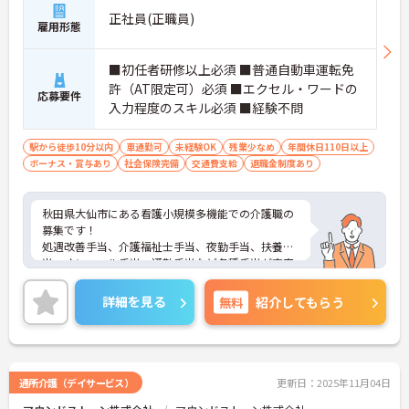
正社員(正職員)
雇用形態
■初任者研修以上必須 ■普通自動車運転免
許（AT限定可）必須 ■エクセル・ワードの
応募要件
入力程度のスキル必須 ■経験不問
駅から徒歩10分以内
車通勤可
未経験OK
残業少なめ
年間休日110日以上
ボーナス・賞与あり
社会保険完備
交通費支給
退職金制度あり
秋田県大仙市にある看護小規模多機能での介護職の
募集です！
処遇改善手当、介護福祉士手当、夜勤手当、扶養手
当、オンコール手当、通勤手当など各種手当が充実
◎
財形、確定拠出年金など福利厚生も充実しており、
詳細を見る
無料
紹介してもらう
勤続年数3年以上で退職金もあるので、安心して長
く働ける環境です♪
ご興味がある方はご面接のポイントをお伝えします
ので、お気軽にお問い合わせください！
通所介護（デイサービス）
更新日：2025年11月04日