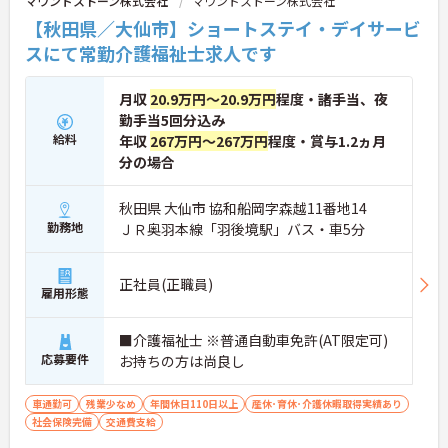
マウンドストーン株式会社
マウンドストーン株式会社
【秋田県／大仙市】ショートステイ・デイサービ
スにて常勤介護福祉士求人です
月収
20.9万円～20.9万円
程度・諸手当、夜
勤手当5回分込み
給料
年収
267万円～267万円
程度・賞与1.2ヵ月
分の場合
秋田県 大仙市 協和船岡字森越11番地14
勤務地
ＪＲ奥羽本線「羽後境駅」バス・車5分
正社員(正職員)
雇用形態
■介護福祉士 ※普通自動車免許(AT限定可)
応募要件
お持ちの方は尚良し
車通勤可
残業少なめ
年間休日110日以上
産休･育休･介護休暇取得実績あり
社会保険完備
交通費支給