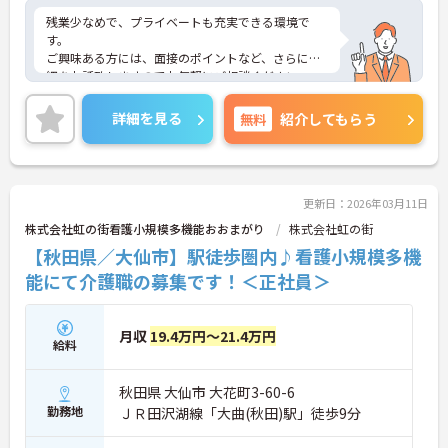
残業少なめで、プライベートも充実できる環境で
す。
ご興味ある方には、面接のポイントなど、さらに詳
細をお話致しますのでお気軽にご相談ください
詳細を見る
無料
紹介してもらう
更新日：2026年03月11日
株式会社虹の街看護小規模多機能おおまがり
株式会社虹の街
【秋田県／大仙市】駅徒歩圏内♪看護小規模多機
能にて介護職の募集です！＜正社員＞
月収
19.4万円～21.4万円
給料
秋田県 大仙市 大花町3-60-6
勤務地
ＪＲ田沢湖線「大曲(秋田)駅」徒歩9分