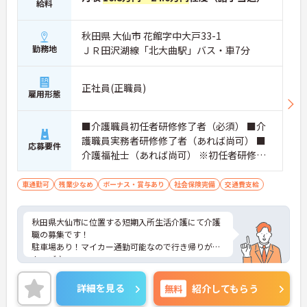
給料
秋田県 大仙市 花館字中大戸33-1
勤務地
ＪＲ田沢湖線「北大曲駅」バス・車7分
正社員(正職員)
雇用形態
■介護職員初任者研修修了者（必須） ■介
護職員実務者研修修了者（あれば尚可） ■
応募要件
介護福祉士（あれば尚可） ※初任者研修ま
たはヘルパー2級必須 ■経験不問
車通勤可
残業少なめ
ボーナス・賞与あり
社会保険完備
交通費支給
秋田県大仙市に位置する短期入所生活介護にて介護
職の募集です！
駐車場あり！マイカー通勤可能なので行き帰りがス
ムーズ♪
育児休業取得実績あり！ライフステージに応じて長
くお仕事を続けていくことができます◎
詳細を見る
無料
紹介してもらう
ご興味のある方は、マイナビ介護職までお問い合わ