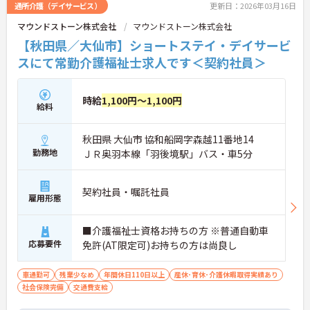
通所介護（デイサービス）
更新日：2026年03月16日
マウンドストーン株式会社
マウンドストーン株式会社
【秋田県／大仙市】ショートステイ・デイサービ
スにて常勤介護福祉士求人です＜契約社員＞
時給
1,100円～1,100円
給料
秋田県 大仙市 協和船岡字森越11番地14
勤務地
ＪＲ奥羽本線「羽後境駅」バス・車5分
契約社員・嘱託社員
雇用形態
■介護福祉士資格お持ちの方 ※普通自動車
応募要件
免許(AT限定可)お持ちの方は尚良し
車通勤可
残業少なめ
年間休日110日以上
産休･育休･介護休暇取得実績あり
社会保険完備
交通費支給