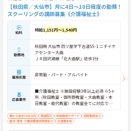
【秋田県／大仙市】月に4日～10日程度の勤務！
スクーリングの講師募集《介護福祉士》
時給
1,151円～1,540円
給料
秋田県 大仙市 四ツ屋字下古道55-1 ニチイケ
アセンター大曲
勤務地
ＪＲ田沢湖線「北大曲駅」徒歩3分
非常勤・パート・アルバイト
雇用形態
■介護福祉士 ※施設経験3年以上必須 ※5ヶ
所（秋田教室・御所野教室・大曲教室・本
応募要件
荘教室・能代教室）の教室全てに対応でき
る方歓迎（応相談）
駅から徒歩10分以内
車通勤可
資格取得サポート
研修制度あり
産休･育休･介護休暇取得実績あり
交通費支給