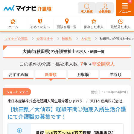
0
0
求人検索
会員登録
メニュー
ホーム
初めての方へ
面談会場一覧
保存した求人
最近見た求人
マイナビ介護職
介護福祉士
秋田県
大仙市
秋田県の介護福祉士の
大仙市(秋田県)の介護福祉士
の求人・転職一覧
7
この条件の介護・福祉求人数
非公開求人
件 ＋
おすすめ順
新着順
月収順
年収順
ショートステイ
更新日：2026年05月09日
東日本産業株式会社短期入所生活介護ひまわり
東日本産業株式会社
【秋田県／大仙市】経験不問◎短期入所生活介護
にて介護職の募集です！
月収
16.8万円～24.0万円
程度（諸手当込）