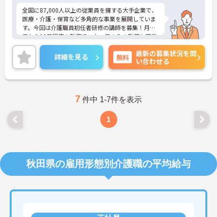
全国に87,000人以上の従業員を擁する大手企業で、
医療・介護・保育など多角的な事業を展開していま
す。今回は介護職員初任者研修の講師を募集！月に4
日から10日程度の勤務で、土・日のみの勤務も可能
です。職場はアットホームで、経験豊富な仲間と共
最新の募集状況を問
に成長できる環境が整っています。資格とスキルを
詳細を見る
無料
い合わせる
活かしながら、新しいフィールドで地域社会に貢献
するチャンスです♪ご興味のある方には、面接対策
ポイントなど、さらに詳細をお話ししますのでお気
軽にご相談ください！
7
件中 1-7件を表示
1
秋田県の雇用形態別介護職の平均給与