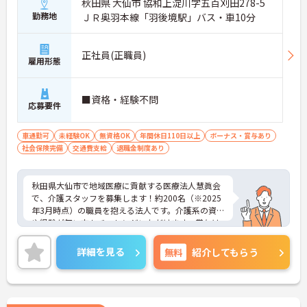
秋田県 大仙市 協和上淀川字五百刈田278-5
勤務地
ＪＲ奥羽本線「羽後境駅」バス・車10分
正社員(正職員)
雇用形態
■資格・経験不問
応募要件
車通勤可
未経験OK
無資格OK
年間休日110日以上
ボーナス・賞与あり
社会保険完備
交通費支給
退職金制度あり
秋田県大仙市で地域医療に貢献する医療法人慧眞会
で、介護スタッフを募集します！約200名（※2025
年3月時点）の職員を抱える法人です。介護系の資格
や経験が無い方もチャレンジいただけます。賞与は
3.8ヶ月分の支給実績あがり、モチベーションにもつ
ながります。年間休日は120日と多く、ワークライ
詳細を見る
無料
紹介してもらう
フバランスを重視した働き方も叶います。ご興味の
ある方には、面接対策ポイントなど、さらに詳細を
お話ししますのでお気軽にご相談ください！