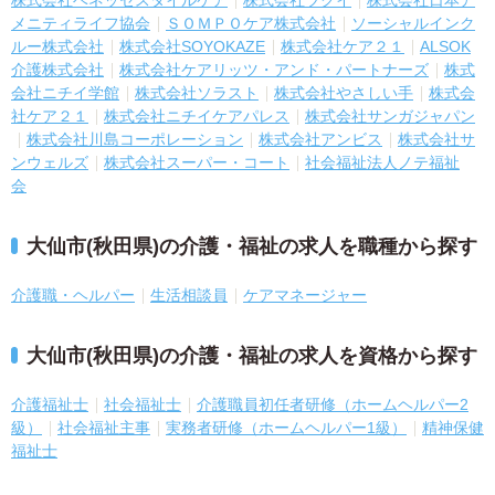
株式会社ベネッセスタイルケア
株式会社ツクイ
株式会社日本ア
メニティライフ協会
ＳＯＭＰＯケア株式会社
ソーシャルインク
ルー株式会社
株式会社SOYOKAZE
株式会社ケア２１
ALSOK
介護株式会社
株式会社ケアリッツ・アンド・パートナーズ
株式
会社ニチイ学館
株式会社ソラスト
株式会社やさしい手
株式会
社ケア２１
株式会社ニチイケアパレス
株式会社サンガジャパン
株式会社川島コーポレーション
株式会社アンビス
株式会社サ
ンウェルズ
株式会社スーパー・コート
社会福祉法人ノテ福祉
会
大仙市(秋田県)の介護・福祉の求人を職種から探す
介護職・ヘルパー
生活相談員
ケアマネージャー
大仙市(秋田県)の介護・福祉の求人を資格から探す
介護福祉士
社会福祉士
介護職員初任者研修（ホームヘルパー2
級）
社会福祉主事
実務者研修（ホームヘルパー1級）
精神保健
福祉士