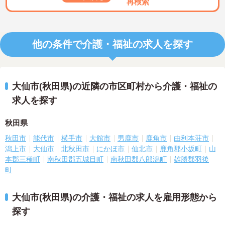
再検索
他の条件で介護・福祉の求人を探す
大仙市(秋田県)の近隣の市区町村から介護・福祉の
求人を探す
秋田県
秋田市
能代市
横手市
大館市
男鹿市
鹿角市
由利本荘市
潟上市
大仙市
北秋田市
にかほ市
仙北市
鹿角郡小坂町
山
本郡三種町
南秋田郡五城目町
南秋田郡八郎潟町
雄勝郡羽後
町
大仙市(秋田県)の介護・福祉の求人を雇用形態から
探す