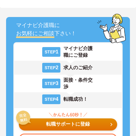
マイナビ介護職に
お気軽にご相談
下さい！
マイナビ介護
1
STEP
職にご登録
2
求人のご紹介
STEP
面接・条件交
3
STEP
渉
4
転職成功！
STEP
転職サポートに登録