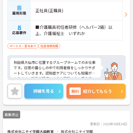
正社員(正職員)
雇用形態
■介護職員初任者研修（ヘルパー2級）以
応募要件
上、介護福祉士 いずれか
ボーナス・賞与あり
社会保険完備
秋田県大仙市に位置するグループホームでのお仕事
です。日常の暮らしの中で利用者様をしっかりサポ
ートしていきます。認知症ケアについても知識が深
まります。就業前研修もあり未経験の方も安心で
す。充実した手当も魅力です。ご興味のある方に
は、面接対策ポイントなど、さらに詳細をお話しい
詳細を見る
無料
紹介してもらう
たしますのでお気軽にご相談ください！
募集停止
更新日：2026年06月24日
株式会社ニチイ学館大曲教室
株式会社ニチイ学館