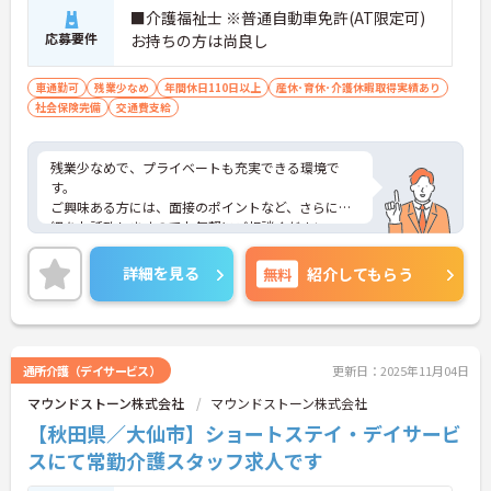
■介護福祉士 ※普通自動車免許(AT限定可)
応募要件
お持ちの方は尚良し
車通勤可
残業少なめ
年間休日110日以上
産休･育休･介護休暇取得実績あり
社会保険完備
交通費支給
残業少なめで、プライベートも充実できる環境で
す。
ご興味ある方には、面接のポイントなど、さらに詳
細をお話致しますのでお気軽にご相談ください
詳細を見る
無料
紹介してもらう
通所介護（デイサービス）
更新日：2025年11月04日
マウンドストーン株式会社
マウンドストーン株式会社
【秋田県／大仙市】ショートステイ・デイサービ
スにて常勤介護スタッフ求人です