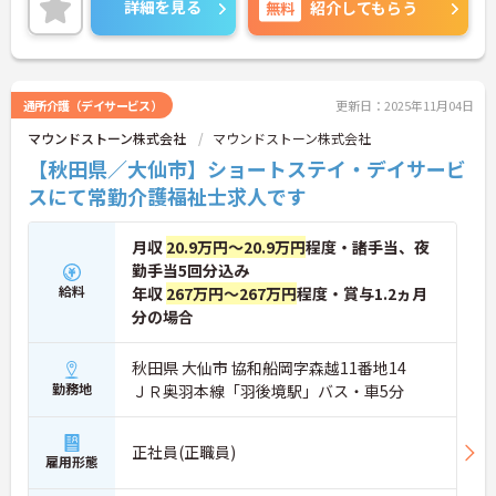
詳細を見る
無料
紹介してもらう
勤続年数3年以上で退職金もあるので、安心して長
く働ける環境です♪
ご興味がある方はご面接のポイントをお伝えします
ので、お気軽にお問い合わせください！
通所介護（デイサービス）
更新日：2025年11月04日
マウンドストーン株式会社
マウンドストーン株式会社
【秋田県／大仙市】ショートステイ・デイサービ
スにて常勤介護福祉士求人です
月収
20.9万円～20.9万円
程度・諸手当、夜
勤手当5回分込み
給料
年収
267万円～267万円
程度・賞与1.2ヵ月
分の場合
秋田県 大仙市 協和船岡字森越11番地14
勤務地
ＪＲ奥羽本線「羽後境駅」バス・車5分
正社員(正職員)
雇用形態