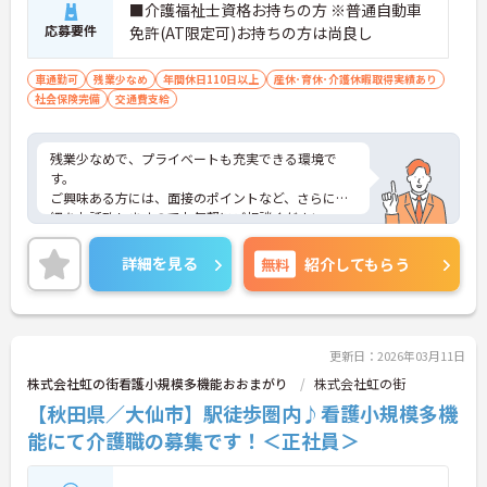
■介護福祉士資格お持ちの方 ※普通自動車
応募要件
免許(AT限定可)お持ちの方は尚良し
車通勤可
残業少なめ
年間休日110日以上
産休･育休･介護休暇取得実績あり
社会保険完備
交通費支給
残業少なめで、プライベートも充実できる環境で
す。
ご興味ある方には、面接のポイントなど、さらに詳
細をお話致しますのでお気軽にご相談ください
詳細を見る
無料
紹介してもらう
更新日：2026年03月11日
株式会社虹の街看護小規模多機能おおまがり
株式会社虹の街
【秋田県／大仙市】駅徒歩圏内♪看護小規模多機
能にて介護職の募集です！＜正社員＞