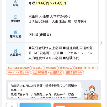
月収
19.4万円～21.4万円
給料
秋田県 大仙市 大花町3-60-6
勤務地
ＪＲ田沢湖線「大曲(秋田)駅」徒歩9分
正社員(正職員)
雇用形態
■初任者研修以上必須 ■普通自動車運転免
許（AT限定可）必須 ■エクセル・ワードの
応募要件
入力程度のスキル必須 ■経験不問
駅から徒歩10分以内
車通勤可
未経験OK
残業少なめ
年間休日110日以上
ボーナス・賞与あり
社会保険完備
交通費支給
退職金制度あり
秋田県大仙市にある看護小規模多機能での介護職の
募集です！
処遇改善手当、介護福祉士手当、夜勤手当、扶養手
当、オンコール手当、通勤手当など各種手当が充実
◎
財形、確定拠出年金など福利厚生も充実しており、