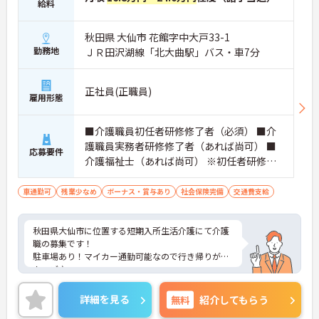
給料
秋田県 大仙市 花館字中大戸33-1
勤務地
ＪＲ田沢湖線「北大曲駅」バス・車7分
正社員(正職員)
雇用形態
■介護職員初任者研修修了者（必須） ■介
護職員実務者研修修了者（あれば尚可） ■
応募要件
介護福祉士（あれば尚可） ※初任者研修ま
たはヘルパー2級必須 ■経験不問
車通勤可
残業少なめ
ボーナス・賞与あり
社会保険完備
交通費支給
秋田県大仙市に位置する短期入所生活介護にて介護
職の募集です！
駐車場あり！マイカー通勤可能なので行き帰りがス
ムーズ♪
育児休業取得実績あり！ライフステージに応じて長
くお仕事を続けていくことができます◎
詳細を見る
無料
紹介してもらう
ご興味のある方は、マイナビ介護職までお問い合わ