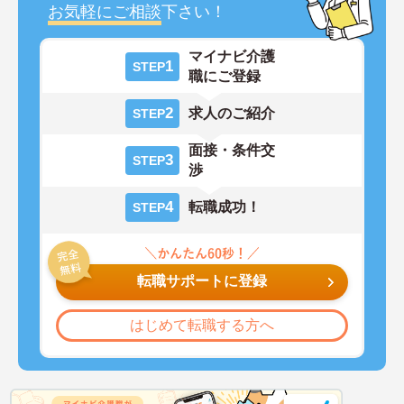
お気軽にご相談
下さい！
マイナビ介護
1
STEP
職にご登録
2
求人のご紹介
STEP
面接・条件交
3
STEP
渉
4
転職成功！
STEP
転職サポートに登録
はじめて転職する方へ