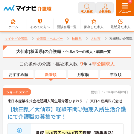
0
0
求人検索
会員登録
メニュー
ホーム
初めての方へ
面談会場一覧
保存した求人
最近見た求人
マイナビ介護職
介護職・ヘルパー
秋田県
大仙市
秋田県の介護職
大仙市(秋田県)の介護職・ヘルパー
の求人・転職一覧
9
この条件の介護・福祉求人数
非公開求人
件 ＋
おすすめ順
新着順
月収順
年収順
ショートステイ
更新日：2026年05月09日
東日本産業株式会社短期入所生活介護ひまわり
東日本産業株式会社
【秋田県／大仙市】経験不問◎短期入所生活介護
にて介護職の募集です！
月収
16.8万円～24.0万円
程度（諸手当込）