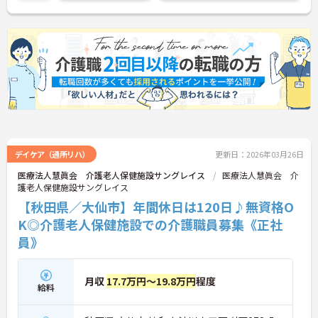
せください。
デイケア（通所リハ）
更新日：2026年03月26日
医療法人慧眞会 介護老人保健施設サングレイス
医療法人慧眞会 介
護老人保健施設サングレイス
【秋田県／大仙市】年間休日は120日♪無資格O
K◎介護老人保健施設での介護職員募集《正社
員》
月収
17.7万円～19.8万円
程度
給料