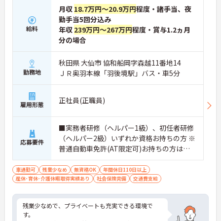
月収
18.7万円～20.9万円
程度・諸手当、夜
勤手当5回分込み
給料
年収
239万円～267万円
程度・賞与1.2ヵ月
分の場合
秋田県 大仙市 協和船岡字森越11番地14
勤務地
ＪＲ奥羽本線「羽後境駅」バス・車5分
正社員(正職員)
雇用形態
■実務者研修（ヘルパー1級）、初任者研修
（ヘルパー2級）いずれか資格お持ちの方 ※
応募要件
普通自動車免許(AT限定可)お持ちの方は尚
良し
車通勤可
残業少なめ
無資格OK
年間休日110日以上
産休･育休･介護休暇取得実績あり
社会保険完備
交通費支給
残業少なめで、プライベートも充実できる環境で
す。