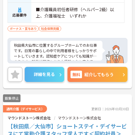
■介護職員初任者研修（ヘルパー2級）以
応募要件
上、介護福祉士 いずれか
ボーナス・賞与あり
社会保険完備
秋田県大仙市に位置するグループホームでのお仕事
です。日常の暮らしの中で利用者様をしっかりサポ
ートしていきます。認知症ケアについても知識が深
まります。就業前研修もあり未経験の方も安心で
す。充実した手当も魅力です。ご興味のある方に
は、面接対策ポイントなど、さらに詳細をお話しい
詳細を見る
無料
紹介してもらう
たしますのでお気軽にご相談ください！
募集停止
通所介護（デイサービス）
更新日：2026年03月30日
マウンドストーン株式会社
マウンドストーン株式会社
【秋田県／大仙市】ショートステイ・デイサービ
スにて常勤介護スタッフ求人です＜契約社員＞