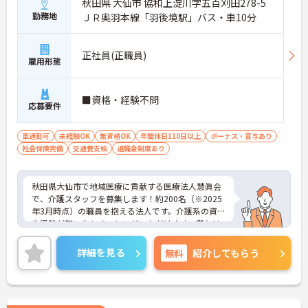
秋田県 大仙市 協和上淀川字五百刈田278-5
勤務地
ＪＲ奥羽本線「羽後境駅」バス・車10分
正社員(正職員)
雇用形態
■資格・経験不問
応募要件
車通勤可
未経験OK
無資格OK
年間休日110日以上
ボーナス・賞与あり
社会保険完備
交通費支給
退職金制度あり
秋田県大仙市で地域医療に貢献する医療法人慧眞会
で、介護スタッフを募集します！約200名（※2025
年3月時点）の職員を抱える法人です。介護系の資格
や経験が無い方もチャレンジいただけます。賞与は
3.8ヶ月分の支給実績あがり、モチベーションにもつ
ながります。年間休日は120日と多く、ワークライ
詳細を見る
無料
紹介してもらう
フバランスを重視した働き方も叶います。ご興味の
ある方には、面接対策ポイントなど、さらに詳細を
お話ししますのでお気軽にご相談ください！