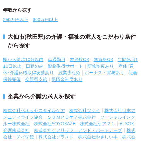
年収から探す
250万円以上
300万円以上
大仙市(秋田県)の介護・福祉の求人をこだわり条件
から探す
駅から徒歩10分以内
車通勤可
未経験OK
無資格OK
年間休日1
10日以上
日勤のみ
資格取得サポート
研修制度あり
産休･育
休･介護休暇取得実績あり
残業少なめ
ボーナス・賞与あり
社会
保険完備
交通費支給
退職金制度あり
企業から介護の求人を探す
株式会社ベネッセスタイルケア
株式会社ツクイ
株式会社日本ア
メニティライフ協会
ＳＯＭＰＯケア株式会社
ソーシャルインク
ルー株式会社
株式会社SOYOKAZE
株式会社ケア２１
ALSOK
介護株式会社
株式会社ケアリッツ・アンド・パートナーズ
株式
会社ニチイ学館
株式会社ソラスト
株式会社やさしい手
株式会