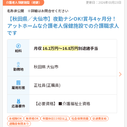
介護老人保健施設（老健）
更新日：2026年03月23日
名称非公開 ※詳細はお問合せください
【秋田県／大仙市】夜勤ナシOK!賞与4ヶ月分！
アットホームな介護老人保健施設での介護職求人
です
月収
16.2万円～16.8万円
別途諸手当
給料
秋田県 大仙市
勤務地
正社員(正職員)
雇用形態
【必要資格】 ■介護福祉士資格
応募要件
未経験OK
無資格OK
年間休日110日以上
社会保険完備
交通費支給
退職金制度あり