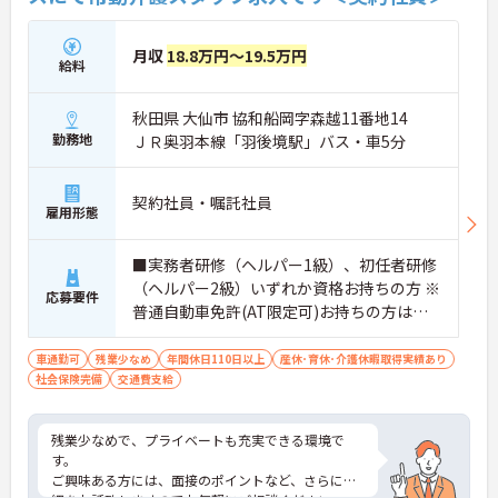
月収
18.8万円～19.5万円
給料
秋田県 大仙市 協和船岡字森越11番地14
勤務地
ＪＲ奥羽本線「羽後境駅」バス・車5分
契約社員・嘱託社員
雇用形態
■実務者研修（ヘルパー1級）、初任者研修
（ヘルパー2級）いずれか資格お持ちの方 ※
応募要件
普通自動車免許(AT限定可)お持ちの方は尚
良し
車通勤可
残業少なめ
年間休日110日以上
産休･育休･介護休暇取得実績あり
社会保険完備
交通費支給
残業少なめで、プライベートも充実できる環境で
す。
ご興味ある方には、面接のポイントなど、さらに詳