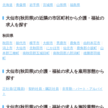
北海道
青森県
岩手県
宮城県
山形県
福島県
大仙市(秋田県)の近隣の市区町村から介護・福祉の
求人を探す
秋田県
秋田市
能代市
横手市
大館市
男鹿市
鹿角市
由利本荘市
潟上市
大仙市
北秋田市
にかほ市
仙北市
鹿角郡小坂町
山
本郡三種町
南秋田郡五城目町
南秋田郡八郎潟町
雄勝郡羽後
町
大仙市(秋田県)の介護・福祉の求人を雇用形態から
探す
正社員(正職員)
契約社員・嘱託社員
非常勤・パート・アルバイ
ト
大仙市(秋田県)の介護・福祉の求人を施設業態から