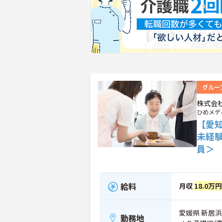
グルー
株式会
ひめメデ
【愛
未経
員＞
給料
月収
18.0万円
愛媛県 新居浜市
勤務地