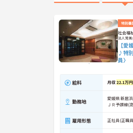
特別養
社会福
法人常美
【愛
♪特
員〉
給料
月収
22.1万
愛媛県 新居浜市
勤務地
ＪＲ予讃線(
雇用形態
正社員(正職員