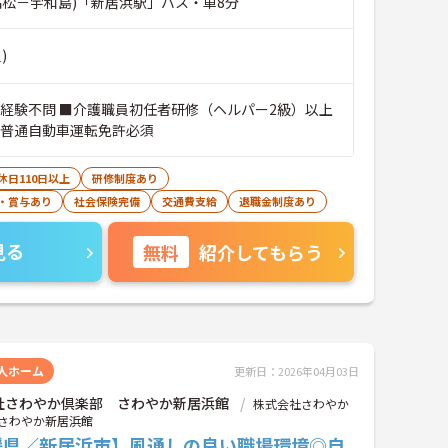
高松－宇和島)「新居浜駅」バス・車8分
)
■経験不問 ■介護職員初任者研修（ヘルパー2級）以上
■普通自動車運転免許必須
休日110日以上
研修制度あり
・賞与あり
社会保険完備
交通費支給
退職金制度あり
見る
無料
紹介してもらう
人ホーム
更新日：2026年04月03日
社さわやか倶楽部 さわやか新居浜館
株式会社さわやか
さわやか新居浜館
媛県／新居浜市】風通しの良い職場環境◎自