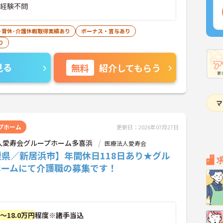
■経験不問
･育休･介護休暇取得実績あり
ボーナス・賞与あり
り
見る
無料
紹介してもらう
プホーム
更新日：2026年07月27日
人愛寿会グループホーム多喜浜
医療法人愛寿会
媛県／新居浜市】年間休日118日あり★グル
ホームにて介護職の募集です！
円～18.0万円
程度※諸手当込