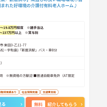
囲まれた好環境の介護付有料老人ホーム♪
円～19.8万円
程度 ※諸手当込
～237万円
以上 ※賞与別
 東田3-乙11-77
高松－宇和島)「新居浜駅」バス・車8分
)
問 ※無資格の方歓迎 ■普通自動車免許（AT限定
暇取得実績あり
社会保険完備
交通費支給
見る
無料
紹介してもらう