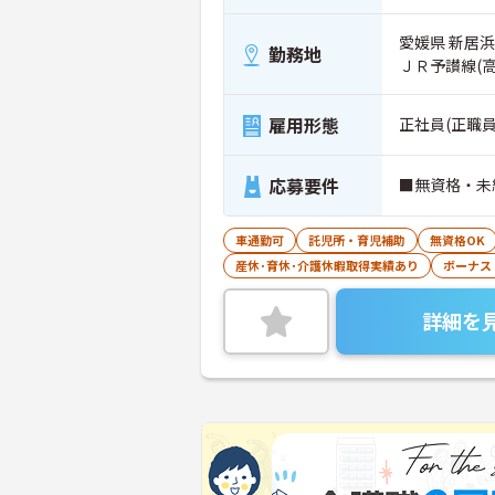
愛媛県 新居浜
勤務地
ＪＲ予讃線(
雇用形態
正社員(正職員
応募要件
■無資格・未
車通勤可
託児所・育児補助
無資格OK
産休･育休･介護休暇取得実績あり
ボーナス
詳細を