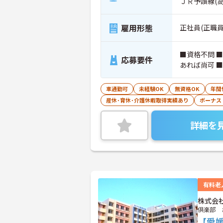
ＪＲ予讃線(
雇用形態
正社員(正職員
■資格不問 
応募要件
あれば尚可 
車通勤可
未経験OK
無資格OK
年間
産休･育休･介護休暇取得実績あり
ボーナス
詳細を
有料老
株式会
倶楽部 
【愛