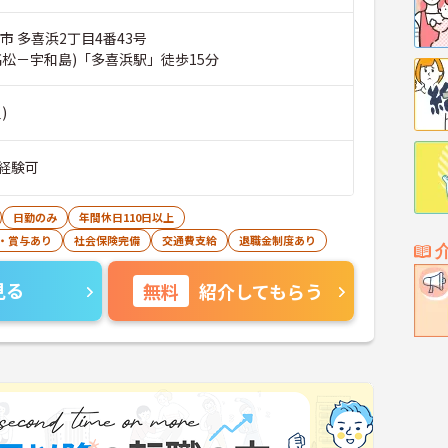
市 多喜浜2丁目4番43号
高松－宇和島)「多喜浜駅」徒歩15分
)
経験可
日勤のみ
年間休日110日以上
・賞与あり
社会保険完備
交通費支給
退職金制度あり
見る
無料
紹介してもらう