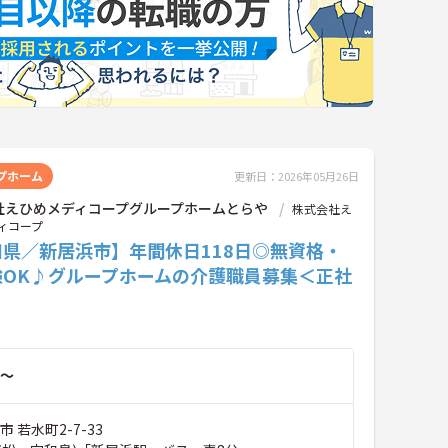
プホーム
更新日：2026年05月26日
社えひめメディコープグループホームとらや
株式会社え
ィコープ
知県／新居浜市】年間休日118日◎無資格・
験OK♪グループホームの介護職員募集＜正社
～
 若水町2-7-33