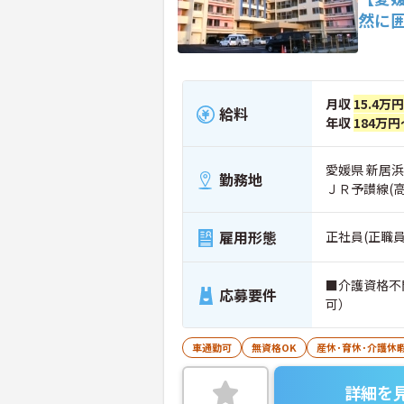
然に
月収
15.4万
給料
年収
184万円
愛媛県 新居浜市
勤務地
ＪＲ予讃線(
雇用形態
正社員(正職員
■介護資格不
応募要件
可）
車通勤可
無資格OK
産休･育休･介護休
詳細を