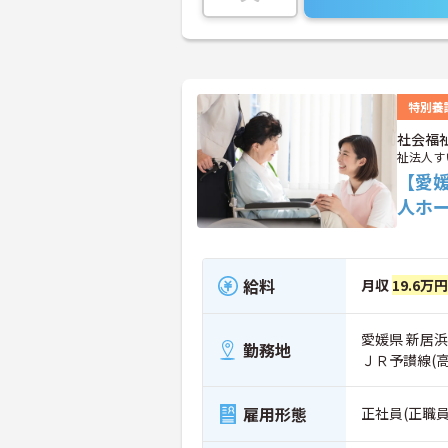
特別養
社会福
祉法人す
【愛
人ホ
給料
月収
19.6万
愛媛県 新居浜
勤務地
ＪＲ予讃線(
雇用形態
正社員(正職員