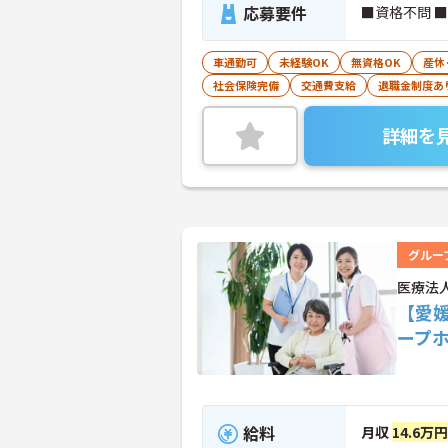
応募要件
■資格不問 
車通勤可
未経験OK
無資格OK
産休
社会保険完備
交通費支給
退職金制度あ
詳細を
グルー
医療法
【愛
ープ
給料
月収
14.6万