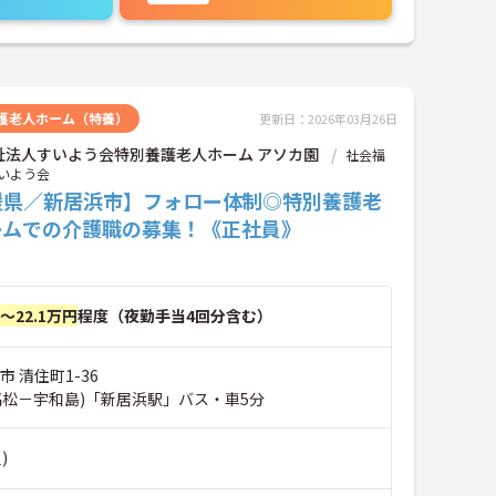
護老人ホーム（特養）
更新日：2026年03月26日
祉法人すいよう会特別養護老人ホーム アソカ園
社会福
いよう会
媛県／新居浜市】フォロー体制◎特別養護老
ームでの介護職の募集！《正社員》
円～22.1万円
程度（夜勤手当4回分含む）
市 清住町1-36
高松－宇和島)「新居浜駅」バス・車5分
)