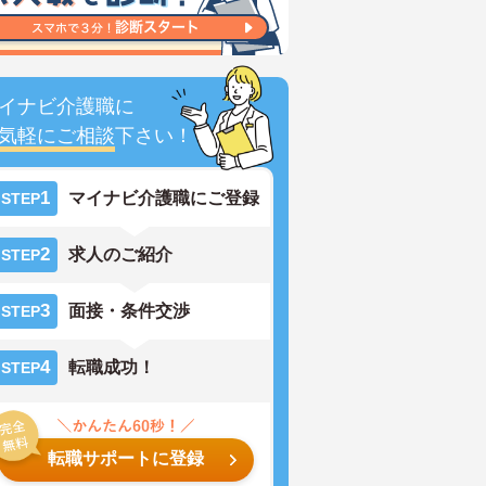
イナビ介護職に
気軽にご相談
下さい！
1
マイナビ介護職にご登録
STEP
2
求人のご紹介
STEP
3
面接・条件交渉
STEP
4
転職成功！
STEP
転職サポートに登録