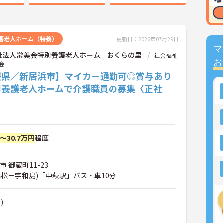
護老人ホーム（特養）
更新日：2026年07月29日
マ
祉法人常美会特別養護老人ホーム おくらの里
社会福祉
お
会
媛県／新居浜市】マイカー通勤可◎賞与あり
別養護老人ホームで介護職員の募集〈正社
円～30.7万円
程度
 御蔵町11-23
高松－宇和島)「中萩駅」バス・車10分
)