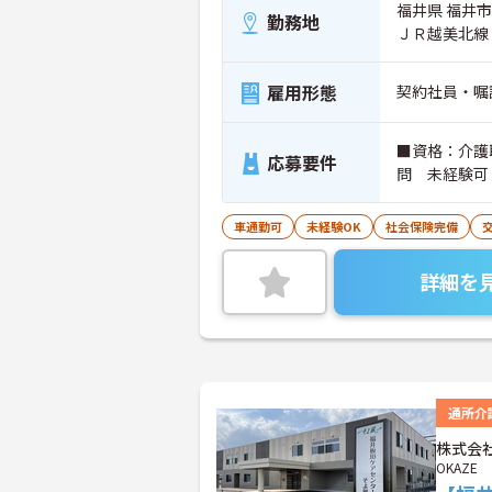
福井県 福井市 
勤務地
ＪＲ越美北線
雇用形態
契約社員・嘱
■資格：介護
応募要件
問 未経験可
車通勤可
未経験OK
社会保険完備
詳細を
通所介
株式会社
OKAZE