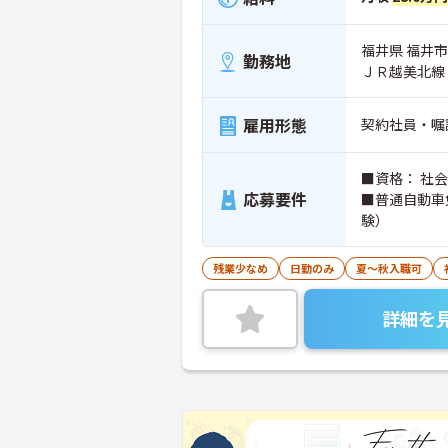
福井県 福井市 
勤務地
ＪＲ越美北線
雇用形態
契約社員・嘱
■資格： 社
応募要件
■普通自動車
験）
残業少なめ
日勤のみ
夏～秋入職可
詳細を