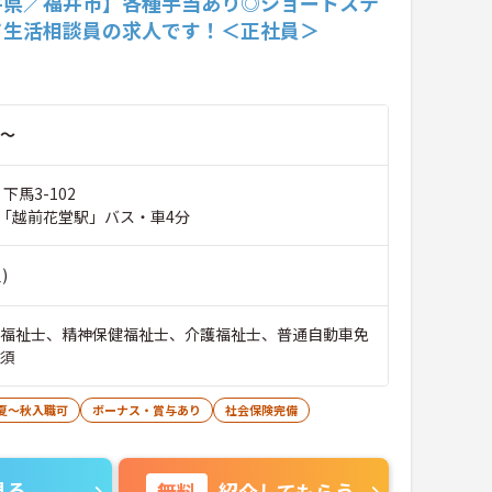
井県／福井市】各種手当あり◎ショートステ
て生活相談員の求人です！＜正社員＞
～
下馬3-102
「越前花堂駅」バス・車4分
)
会福祉士、精神保健福祉士、介護福祉士、普通自動車免
必須
夏～秋入職可
ボーナス・賞与あり
社会保険完備
見る
無料
紹介してもらう