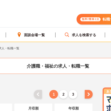
転職
無料!簡単1分
面談会場一覧
求人を検索する
求人・転職一覧
介護職・福祉の求人・転職一覧
1
2
3
月収順
年収順