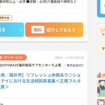
者研修以上：必須 ■経験：必須(介護施設や病院など
)
通費支給
見る
無料
紹介してもらう
護（デイサービス）
更新日：2026年08月07日
SOYOKAZE福井板垣ケアセンターそよ風
株式会社SOY
井県／福井市】リフレッシュ休暇あり◎ショ
ステイにおける生活相談員募集＜正規フルタ
社員＞
～