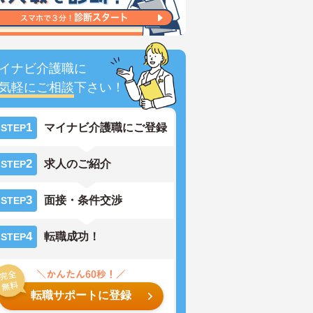
イナビ介護職に
気軽にご相談
下さい！
1
マイナビ介護職にご登録
STEP
2
求人のご紹介
STEP
3
面接・条件交渉
STEP
4
転職成功！
STEP
転職サポートに登録