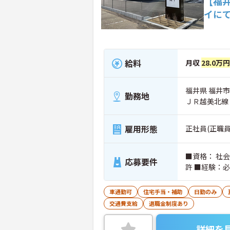
【福
イに
給料
月収
28.0万円
福井県 福井市 
勤務地
ＪＲ越美北線
雇用形態
正社員(正職員
■資格： 社
応募要件
許 ■経験：
車通勤可
住宅手当・補助
日勤のみ
交通費支給
退職金制度あり
詳細を