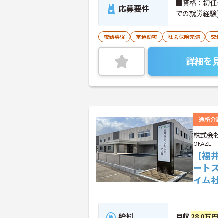
■資格：初任
応募要件
での就労経験
夜勤専従
車通勤可
社会保険完備
交
詳細を
通所介
株式会社
OKAZE
【福
ート
イム
給料
月収
28.0万円