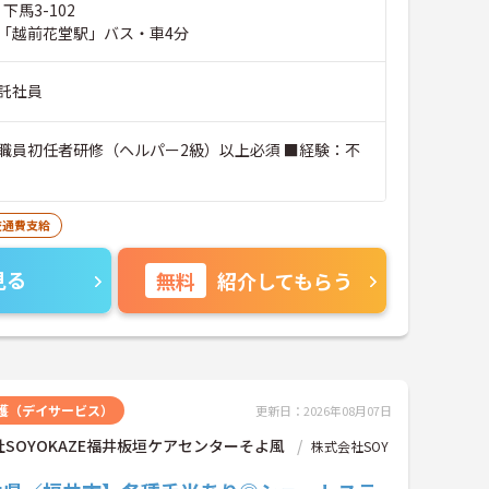
下馬3-102
「越前花堂駅」バス・車4分
託社員
職員初任者研修（ヘルパー2級）以上必須 ■経験：不
交通費支給
見る
無料
紹介してもらう
護（デイサービス）
更新日：2026年08月07日
SOYOKAZE福井板垣ケアセンターそよ風
株式会社SOY