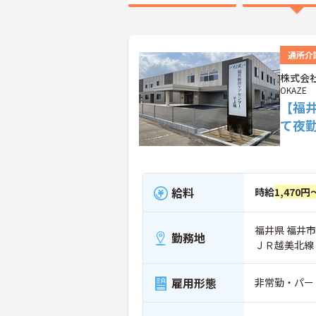
通所介
株式会社
OKAZE
【福
て夜
給料
時給
1,470円
福井県 福井市 
勤務地
ＪＲ越美北線
雇用形態
非常勤・パー