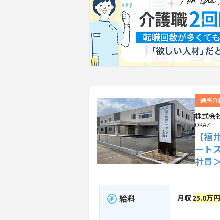
通所介
株式会社
OKAZE
【福
ート
社員
給料
月収
25.0万円