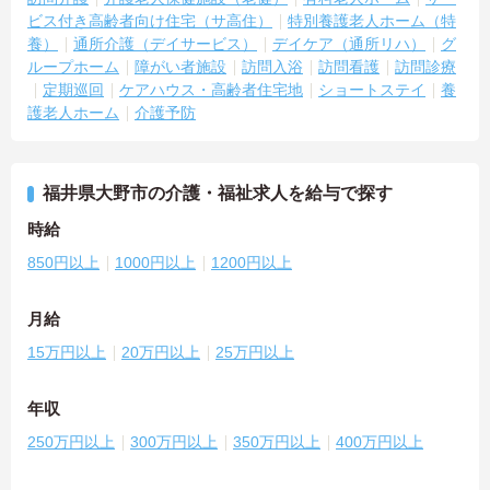
ビス付き高齢者向け住宅（サ高住）
特別養護老人ホーム（特
養）
通所介護（デイサービス）
デイケア（通所リハ）
グ
ループホーム
障がい者施設
訪問入浴
訪問看護
訪問診療
定期巡回
ケアハウス・高齢者住宅地
ショートステイ
養
護老人ホーム
介護予防
福井県大野市の介護・福祉求人を給与で探す
時給
850円以上
1000円以上
1200円以上
月給
15万円以上
20万円以上
25万円以上
年収
250万円以上
300万円以上
350万円以上
400万円以上