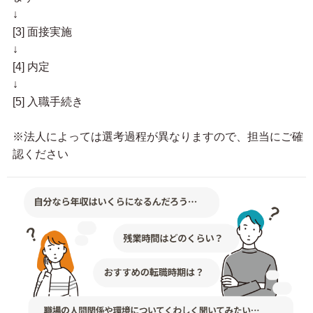
↓
[3] 面接実施
↓
[4] 内定
↓
[5] 入職手続き
※法人によっては選考過程が異なりますので、担当にご確
認ください