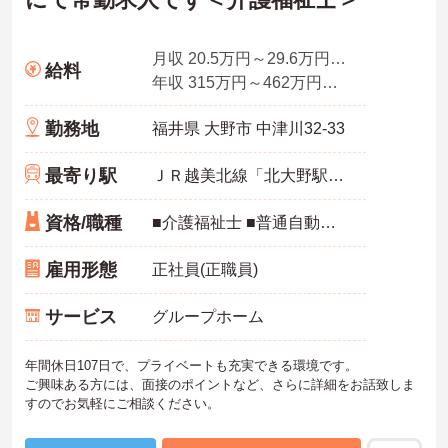
月収 20.5万円～29.6万円程度（夜勤手当4回分込み）
給料
年収 315万円～462万円程度（賞与4.0ヶ月分の場合）
勤務地
福井県 大野市 中津川32-33
最寄り駅
ＪＲ越美北線「北大野駅」徒歩18分
資格/職種
■介護福祉士 ■普通自動車免許（AT限定可）お持ちの方 ※実務経験が3年以上ある方 ※ブランクのある方、初心者の方応相談
雇用形態
正社員(正職員)
サービス
グループホーム
年間休日107日で、プライベートも充実できる環境です。
ご興味ある方には、面接のポイントなど、さらに詳細をお話致しま
すのでお気軽にご相談ください。