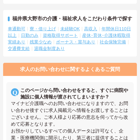
福井県大野市の介護・福祉求人をこだわり条件で探す
車通勤可
寮・借り上げ
未経験OK
高収入
年間休日110日
以上
日勤のみ
資格取得サポート
産休･育休･介護休暇取得
実績あり
残業少なめ
ボーナス・賞与あり
社会保険完備
交通費支給
退職金制度あり
求人のお問い合わせに関するよくあるご質問
このページから問い合わせをすると、すぐに病院や
施設に個人情報が渡されてしまいますか？
マイナビ介護職へのお問い合わせになりますので、お問
い合わせ後すぐに求人掲載元へ情報をお渡しすることは
ございません。ご本人様より応募の意志を伺ってから改
めて応募となります。
お預かりしているすべての個人データは許可なく、企
業・医療機関側に開示したり、第三者に提供することは