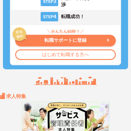
3
STEP
渉
4
転職成功！
STEP
転職サポートに登録
はじめて転職する方へ
求人特集