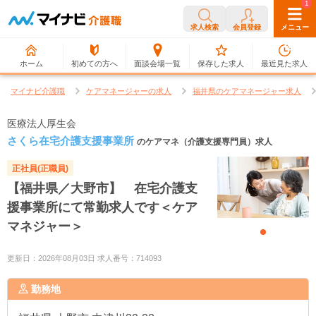
0
1
求人検索
会員登録
メニュー
ホーム
初めての方へ
面談会場一覧
保存した求人
最近見た求人
マイナビ介護職
ケアマネージャーの求人
福井県のケアマネージャー求人
医療法人厚生会
さくら在宅介護支援事業所
のケアマネ（介護支援専門員）求人
正社員(正職員)
【福井県／大野市】 在宅介護支
援事業所にて常勤求人です＜ケア
マネジャー＞
更新日：2026年08月03日 求人番号：714093
勤務地