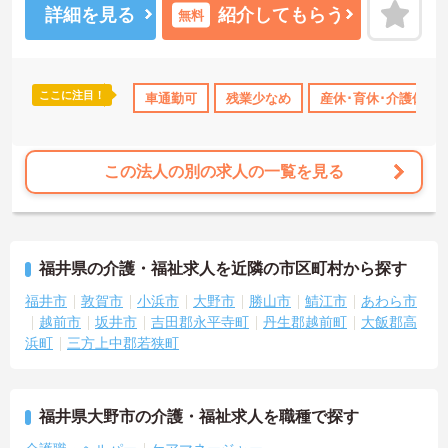
詳細を見る
紹介してもらう
無料
ここに注目！
車通勤可
残業少なめ
産休･育休･介護休暇
この法人の別の求人の一覧を見る
福井県の介護・福祉求人を近隣の市区町村から探す
福井市
敦賀市
小浜市
大野市
勝山市
鯖江市
あわら市
越前市
坂井市
吉田郡永平寺町
丹生郡越前町
大飯郡高
浜町
三方上中郡若狭町
福井県大野市の介護・福祉求人を職種で探す