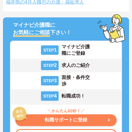
福井県の4月入職可の介護・福祉求人
マイナビ介護職に
お気軽にご相談
下さい！
マイナビ介護
1
STEP
職にご登録
2
求人のご紹介
STEP
面接・条件交
3
STEP
渉
4
転職成功！
STEP
転職サポートに登録