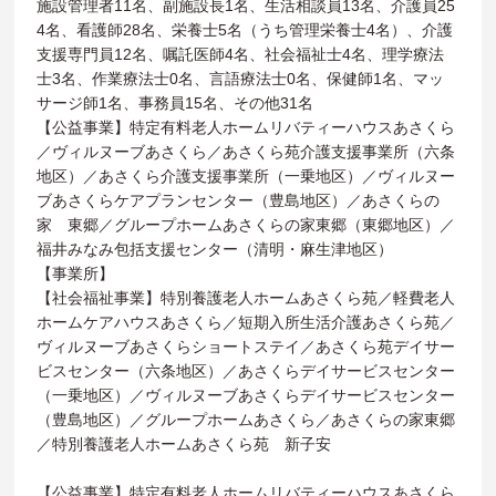
施設管理者11名、副施設長1名、生活相談員13名、介護員25
4名、看護師28名、栄養士5名（うち管理栄養士4名）、介護
支援専門員12名、嘱託医師4名、社会福祉士4名、理学療法
士3名、作業療法士0名、言語療法士0名、保健師1名、マッ
サージ師1名、事務員15名、その他31名
【公益事業】特定有料老人ホームリバティーハウスあさくら
／ヴィルヌーブあさくら／あさくら苑介護支援事業所（六条
地区）／あさくら介護支援事業所（一乗地区）／ヴィルヌー
ブあさくらケアプランセンター（豊島地区）／あさくらの
家 東郷／グループホームあさくらの家東郷（東郷地区）／
福井みなみ包括支援センター（清明・麻生津地区）
【事業所】
【社会福祉事業】特別養護老人ホームあさくら苑／軽費老人
ホームケアハウスあさくら／短期入所生活介護あさくら苑／
ヴィルヌーブあさくらショートステイ／あさくら苑デイサー
ビスセンター（六条地区）／あさくらデイサービスセンター
（一乗地区）／ヴィルヌーブあさくらデイサービスセンター
（豊島地区）／グループホームあさくら／あさくらの家東郷
／特別養護老人ホームあさくら苑 新子安
【公益事業】特定有料老人ホームリバティーハウスあさくら