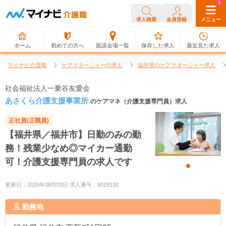
0
1
求人検索
会員登録
メニュー
ホーム
初めての方へ
面談会場一覧
保存した求人
最近見た求人
マイナビ介護職
ケアマネージャーの求人
福井県のケアマネージャー求人
社会福祉法人一乗谷友愛会
あさくら介護支援事業所
のケアマネ（介護支援専門員）求人
正社員(正職員)
【福井県／福井市】日勤のみの勤
務！残業少なめ◎マイカー通勤
可！介護支援専門員の求人です
更新日：2026年08月03日 求人番号：9015130
勤務地