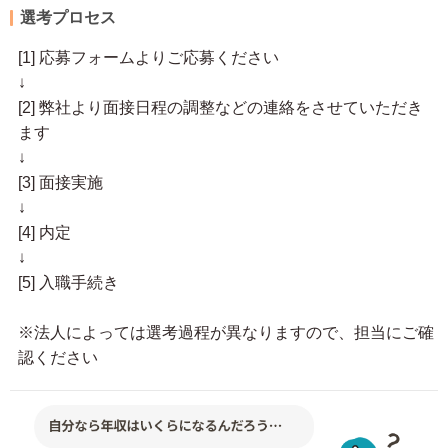
選考プロセス
[1] 応募フォームよりご応募ください
↓
[2] 弊社より面接日程の調整などの連絡をさせていただき
ます
↓
[3] 面接実施
↓
[4] 内定
↓
[5] 入職手続き
※法人によっては選考過程が異なりますので、担当にご確
認ください