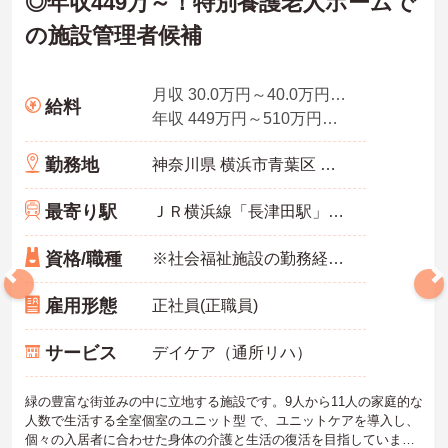
◎年収449万～！特別養護老人ホームで
の施設管理者候補
月収 30.0万円～40.0万円程度 諸手当込み
給料
年収 449万円～510万円程度 賞与3.5ヶ月想定
勤務地
神奈川県 横浜市青葉区 恩田町2994-1
最寄り駅
ＪＲ横浜線「長津田駅」バス・車6分
資格/職種
※社会福祉施設の勤務経験2年以上 ※衛生管理者の資格があれば尚良し ※普通自動車運転免許あれば尚可
雇用形態
正社員(正職員)
サービス
デイケア（通所リハ）
緑の豊富な街並みの中に立地する施設です。9人から11人の家庭的な
人数で生活する全室個室のユニット型 で、ユニットケアを導入し、
個々の入居者に合わせた身体の介護と生活の復活を目指していま