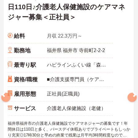
日110日♪介護老人保健施設のケアマネ
ジャー募集＜正社員＞
給料
月収 22.3万円～
勤務地
福井県 福井市 寺前町2-2-2
最寄り駅
ハピラインふくい線「森田駅」バス・車6分
資格/職種
■介護支援専門員（ケアマネジャー）必須 ■主任介護支援専門員（主任ケアマネジャー）あれば尚可 ■普通自動車運転免許（AT限定可）必須
雇用形態
正社員(正職員)
サービス
介護老人保健施設（老健）
福井県福井市の介護老人保健施設でケアマネジャーの募集です！年
間休日は110日と多く、バースデイ休暇ありでプライベートもしっか
り充実◎17時30分と早めの終業で残業は月平均3時間程度なので、