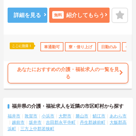
お仕事終わりの予定が立てやすい職場です！勤続1年以上の方は、育
児（介護）短時間勤務制度を利用できるので、ご家族がいる方でも
安心して働くことができます♪ご興味のある方は面接ポイントをお伝
詳細を見る
紹介してもらう
無料
えしますので、お気軽にご連絡ください！
ここに注目！
110日以上
産休･育休･介護休暇取得実績あり
車通勤可
寮・借り上げ
夏～秋入職可
日勤のみ
年間休
社会
あなたにおすすめの介護・福祉求人の一覧を見
る
福井県の介護・福祉求人を近隣の市区町村から探す
福井市
敦賀市
小浜市
大野市
勝山市
鯖江市
あわら市
越前市
坂井市
吉田郡永平寺町
丹生郡越前町
大飯郡高
浜町
三方上中郡若狭町