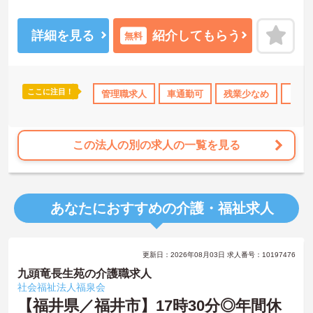
す。職員のマネジメントや、今後のキャリアアップを目指している
方おすすめです。
残業少なめでプライベートとの両立も可能です。福利厚生も充実し
詳細を見る
紹介してもらう
無料
ているので安心して働くことが出来ます。
ご興味ある方には、面接のポイントなど、さらに詳細をお話致しま
すのでお気軽にご相談ください。
ここに注目！
資格OK
日勤のみ
管理職求人
資格取得サポート
車通勤可
研修制度あり
残業少なめ
産休･育
日勤
この法人の別の求人の一覧を見る
あなたにおすすめの介護・福祉求人
更新日：2026年08月03日 求人番号：10197476
九頭竜長生苑の介護職求人
社会福祉法人福泉会
【福井県／福井市】17時30分◎年間休