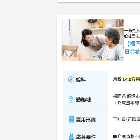
一般社
般社団法
【福
日◎
給料
月収
14.9万
福岡県 飯塚市 
勤務地
ＪＲ筑豊本線
雇用形態
正社員(正職員
応募要件
■介護資格不