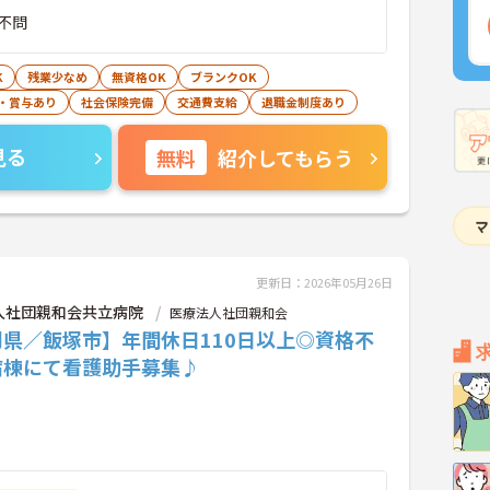
不問
K
残業少なめ
無資格OK
ブランクOK
・賞与あり
社会保険完備
交通費支給
退職金制度あり
見る
無料
紹介してもらう
更新日：2026年05月26日
人社団親和会共立病院
医療法人社団親和会
岡県／飯塚市】年間休日110日以上◎資格不
病棟にて看護助手募集♪