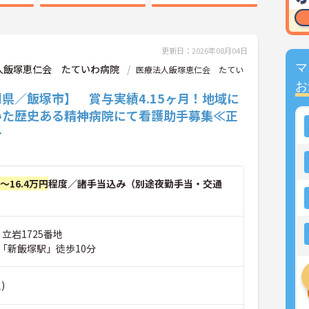
更新日：2026年08月04日
マ
人飯塚恵仁会 たていわ病院
医療法人飯塚恵仁会 たてい
お
県／飯塚市】 賞与実績4.15ヶ月！地域に
いた歴史ある精神病院にて看護助手募集≪正
≫
円～16.4万円
程度／諸手当込み（別途夜勤手当・交通
 立岩1725番地
「新飯塚駅」徒歩10分
)