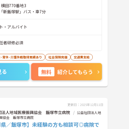
 横田770番地3
「新飯塚駅」バス・車7分
ト・アルバイト
任者研修必須
休･育休･介護休暇取得実績あり
社会保険完備
交通費支給
見る
無料
紹介してもらう
更新日：2025年12月11日
団法人地域医療振興協会 飯塚市立病院
公益社団法人地
興協会 飯塚市立病院
岡県／飯塚市】未経験の方も相談可◎病院で