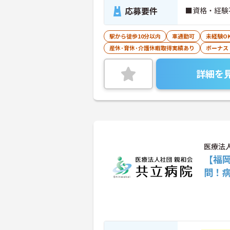
応募要件
■資格・経験
駅から徒歩10分以内
車通勤可
未経験O
産休･育休･介護休暇取得実績あり
ボーナス
詳細を
医療法
【福
問！