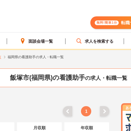
転職
無料!簡単1分
面談会場一覧
求人を検索する
市
福岡県の看護助手の求人・転職一覧
飯塚市(福岡県)の看護助手
の求人・転職一覧
1
月収順
年収順