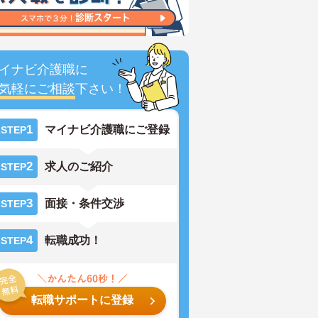
イナビ介護職に
気軽にご相談
下さい！
1
マイナビ介護職にご登録
STEP
2
求人のご紹介
STEP
3
面接・条件交渉
STEP
4
転職成功！
STEP
転職サポートに登録