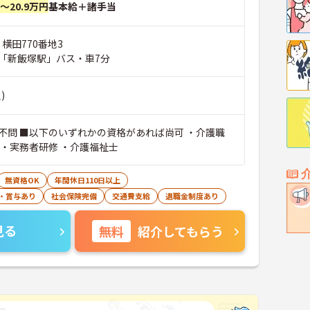
円～20.9万円
基本給＋諸手当
 横田770番地3
「新飯塚駅」バス・車7分
)
不問 ■以下のいずれかの資格があれば尚可 ・介護職
 ・実務者研修 ・介護福祉士
無資格OK
年間休日110日以上
・賞与あり
社会保険完備
交通費支給
退職金制度あり
見る
無料
紹介してもらう