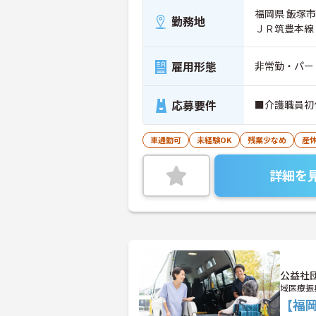
福岡県 飯塚市
勤務地
ＪＲ筑豊本線
雇用形態
非常勤・パー
応募要件
■介護職員初
車通勤可
未経験OK
残業少なめ
産
詳細を
公益社
域医療振
【福