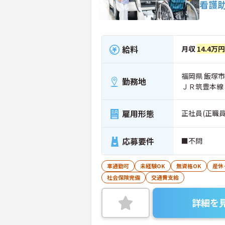
看護
給料
月収
14.4万
福岡県 飯塚市 
勤務地
ＪＲ筑豊本線
雇用形態
正社員(正職員
応募要件
■不問
車通勤可
未経験OK
無資格OK
産休
社会保険完備
交通費支給
詳細を