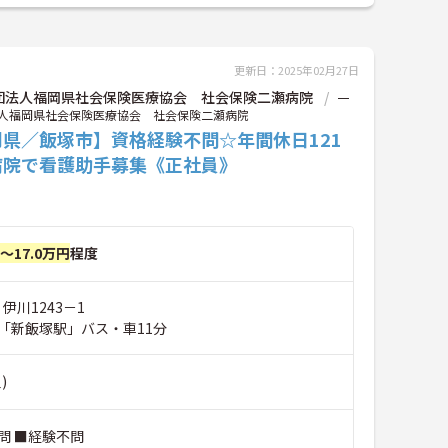
更新日：2025年02月27日
団法人福岡県社会保険医療協会 社会保険二瀬病院
一
人福岡県社会保険医療協会 社会保険二瀬病院
岡県／飯塚市】資格経験不問☆年間休日121
病院で看護助手募集《正社員》
円～17.0万円
程度
伊川1243－1
「新飯塚駅」バス・車11分
)
問 ■経験不問