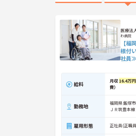
医療法
わ病院
【福岡
根付
社員
月収
16.4万
給料
費）
福岡県 飯塚市
勤務地
ＪＲ筑豊本線
雇用形態
正社員(正職員