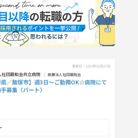
更新日：2026年02月27日
人社団親和会共立病院
医療法人社団親和会
岡県／飯塚市】週3日～ご勤務OK☆病院にて
助手募集〈パート〉
～