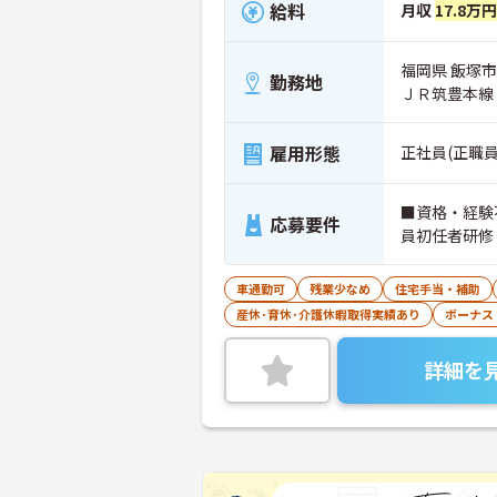
給料
月収
17.8万
福岡県 飯塚市
勤務地
ＪＲ筑豊本線
雇用形態
正社員(正職員
■資格・経験
応募要件
員初任者研修
車通勤可
残業少なめ
住宅手当・補助
産休･育休･介護休暇取得実績あり
ボーナス
詳細を