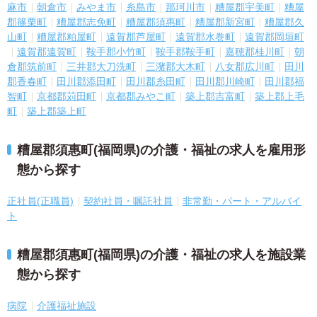
麻市
朝倉市
みやま市
糸島市
那珂川市
糟屋郡宇美町
糟屋
郡篠栗町
糟屋郡志免町
糟屋郡須惠町
糟屋郡新宮町
糟屋郡久
山町
糟屋郡粕屋町
遠賀郡芦屋町
遠賀郡水巻町
遠賀郡岡垣町
遠賀郡遠賀町
鞍手郡小竹町
鞍手郡鞍手町
嘉穂郡桂川町
朝
倉郡筑前町
三井郡大刀洗町
三潴郡大木町
八女郡広川町
田川
郡香春町
田川郡添田町
田川郡糸田町
田川郡川崎町
田川郡福
智町
京都郡苅田町
京都郡みやこ町
築上郡吉富町
築上郡上毛
町
築上郡築上町
糟屋郡須惠町(福岡県)の介護・福祉の求人を雇用形
態から探す
正社員(正職員)
契約社員・嘱託社員
非常勤・パート・アルバイ
ト
糟屋郡須惠町(福岡県)の介護・福祉の求人を施設業
態から探す
病院
介護福祉施設