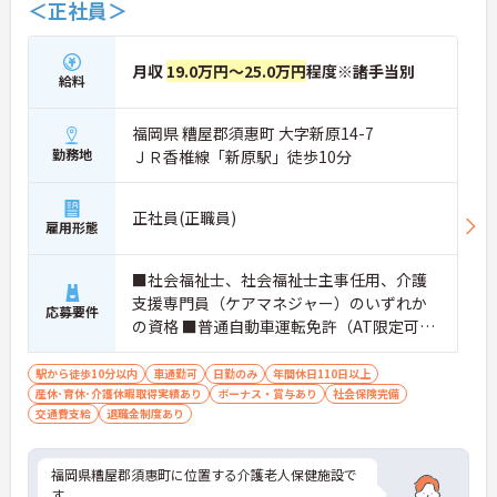
＜正社員＞
月収
19.0万円～25.0万円
程度※諸手当別
給料
福岡県 糟屋郡須惠町 大字新原14-7
勤務地
ＪＲ香椎線「新原駅」徒歩10分
正社員(正職員)
雇用形態
■社会福祉士、社会福祉士主事任用、介護
支援専門員（ケアマネジャー）のいずれか
応募要件
の資格 ■普通自動車運転免許（AT限定可）
必須 ■支援相談員経験者であれば尚可
駅から徒歩10分以内
車通勤可
日勤のみ
年間休日110日以上
産休･育休･介護休暇取得実績あり
ボーナス・賞与あり
社会保険完備
交通費支給
退職金制度あり
福岡県糟屋郡須惠町に位置する介護老人保健施設で
す。