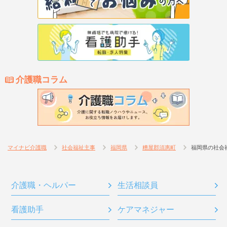
介護職コラム
マイナビ介護職
社会福祉主事
福岡県
糟屋郡須惠町
福岡県の社会
介護職・ヘルパー
生活相談員
看護助手
ケアマネジャー