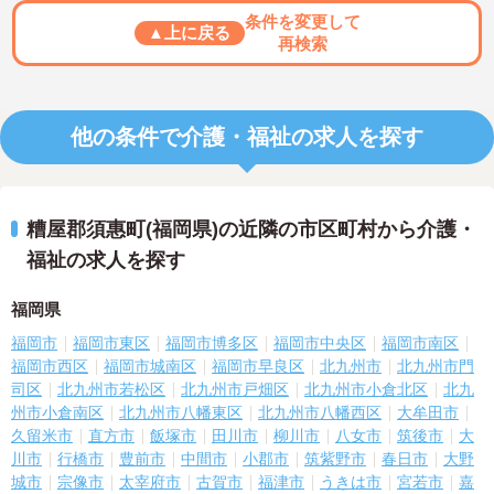
条件を変更して
▲上に戻る
再検索
他の条件で介護・福祉の求人を探す
糟屋郡須惠町(福岡県)の近隣の市区町村から介護・
福祉の求人を探す
福岡県
福岡市
福岡市東区
福岡市博多区
福岡市中央区
福岡市南区
福岡市西区
福岡市城南区
福岡市早良区
北九州市
北九州市門
司区
北九州市若松区
北九州市戸畑区
北九州市小倉北区
北九
州市小倉南区
北九州市八幡東区
北九州市八幡西区
大牟田市
久留米市
直方市
飯塚市
田川市
柳川市
八女市
筑後市
大
川市
行橋市
豊前市
中間市
小郡市
筑紫野市
春日市
大野
城市
宗像市
太宰府市
古賀市
福津市
うきは市
宮若市
嘉