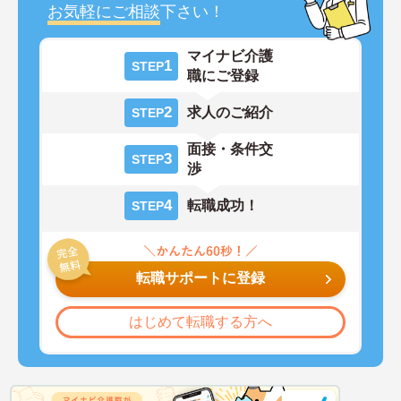
お気軽にご相談
下さい！
マイナビ介護
1
STEP
職にご登録
2
求人のご紹介
STEP
面接・条件交
3
STEP
渉
4
転職成功！
STEP
転職サポートに登録
はじめて転職する方へ