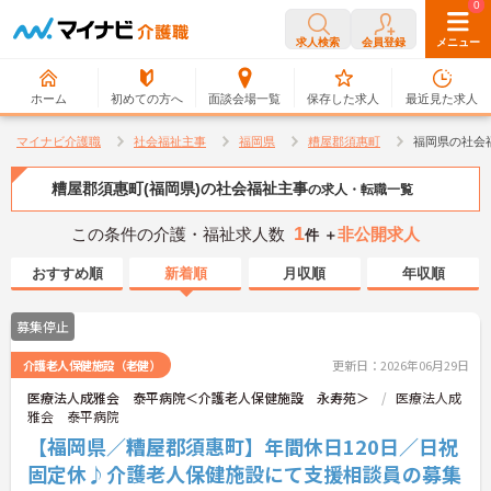
0
0
求人検索
会員登録
メニュー
ホーム
初めての方へ
面談会場一覧
保存した求人
最近見た求人
マイナビ介護職
社会福祉主事
福岡県
糟屋郡須惠町
福岡県の社会
糟屋郡須惠町(福岡県)の社会福祉主事
の求人・転職一覧
1
この条件の介護・福祉求人数
非公開求人
件 ＋
おすすめ順
新着順
月収順
年収順
募集停止
介護老人保健施設（老健）
更新日：2026年06月29日
医療法人成雅会 泰平病院＜介護老人保健施設 永寿苑＞
医療法人成
雅会 泰平病院
【福岡県／糟屋郡須惠町】年間休日120日／日祝
固定休♪介護老人保健施設にて支援相談員の募集