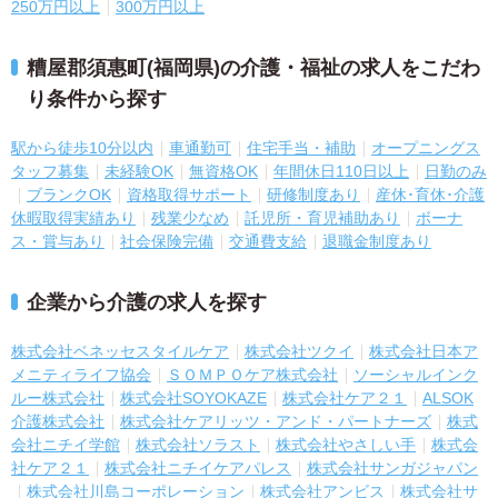
250万円以上
300万円以上
糟屋郡須惠町(福岡県)の介護・福祉の求人をこだわ
り条件から探す
駅から徒歩10分以内
車通勤可
住宅手当・補助
オープニングス
タッフ募集
未経験OK
無資格OK
年間休日110日以上
日勤のみ
ブランクOK
資格取得サポート
研修制度あり
産休･育休･介護
休暇取得実績あり
残業少なめ
託児所・育児補助あり
ボーナ
ス・賞与あり
社会保険完備
交通費支給
退職金制度あり
企業から介護の求人を探す
株式会社ベネッセスタイルケア
株式会社ツクイ
株式会社日本ア
メニティライフ協会
ＳＯＭＰＯケア株式会社
ソーシャルインク
ルー株式会社
株式会社SOYOKAZE
株式会社ケア２１
ALSOK
介護株式会社
株式会社ケアリッツ・アンド・パートナーズ
株式
会社ニチイ学館
株式会社ソラスト
株式会社やさしい手
株式会
社ケア２１
株式会社ニチイケアパレス
株式会社サンガジャパン
株式会社川島コーポレーション
株式会社アンビス
株式会社サ