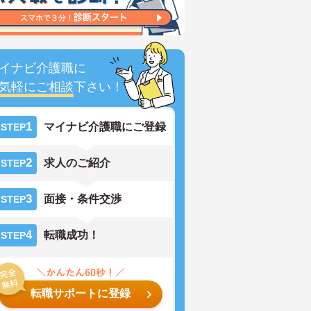
イナビ介護職に
気軽にご相談
下さい！
1
マイナビ介護職にご登録
STEP
2
求人のご紹介
STEP
3
面接・条件交渉
STEP
4
転職成功！
STEP
転職サポートに登録