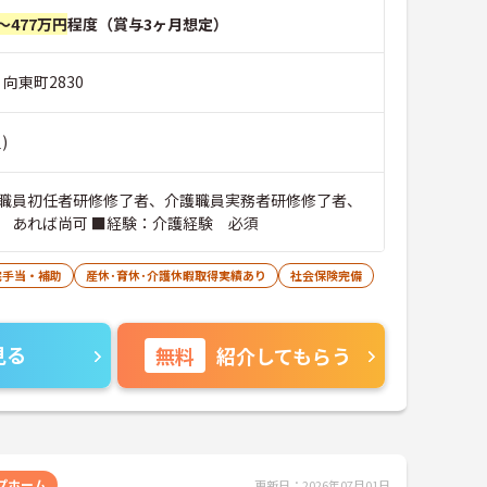
～477万円
程度（賞与3ヶ月想定）
 向東町2830
)
職員初任者研修修了者、介護職員実務者研修修了者、
 あれば尚可 ■経験：介護経験 必須
宅手当・補助
産休･育休･介護休暇取得実績あり
社会保険完備
見る
無料
紹介してもらう
プホーム
更新日：2026年07月01日