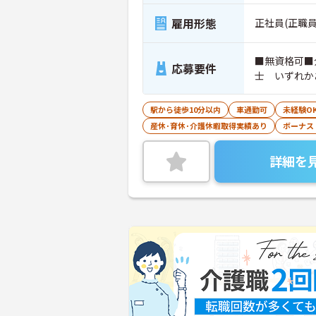
雇用形態
正社員(正職員
■無資格可■
応募要件
士 いずれか
駅から徒歩10分以内
車通勤可
未経験O
産休･育休･介護休暇取得実績あり
ボーナス
詳細を