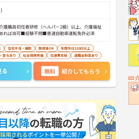
)
介護職員初任者研修（ヘルパー2級）以上、介護福祉
あれば尚可■経験不問■普通自動車運転免許必須
K
住宅手当・補助
無資格OK
年間休日110日以上
・賞与あり
社会保険完備
交通費支給
退職金制度あり
見る
無料
紹介してもらう