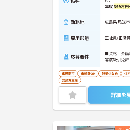
給料
む）
年収
399万円
勤務地
広島県 尾道市
雇用形態
正社員(正職員
■資格：介護
応募要件
喀痰吸引免許
車通勤可
未経験OK
残業少なめ
住
交通費支給
詳細を
グルー