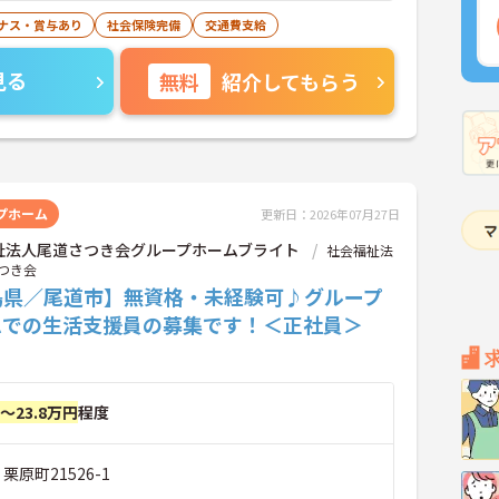
ナス・賞与あり
社会保険完備
交通費支給
見る
無料
紹介してもらう
プホーム
更新日：2026年07月27日
祉法人尾道さつき会グループホームブライト
社会福祉法
つき会
島県／尾道市】無資格・未経験可♪グループ
ムでの生活支援員の募集です！＜正社員＞
円～23.8万円
程度
栗原町21526-1