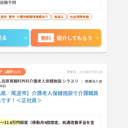
■経験不問
産休･育休･介護休暇取得実績あり
高収入
社会保険完備
見る
無料
紹介してもらう
ア（通所リハ）
更新日：2026年07月01日
人吉原胃腸科外科介護老人保健施設 シラユリ
医療法人吉
外科
島県／尾道市】介護老人保健施設で介護職員
集です！＜正社員＞
円～32.6万円
程度（夜勤月4回想定、処遇改善手当を含