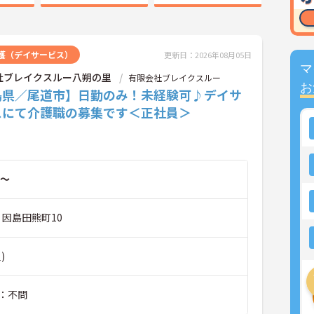
護（デイサービス）
更新日：2026年08月05日
マ
社ブレイクスルー八朔の里
有限会社ブレイクスルー
お
島県／尾道市】日勤のみ！未経験可♪デイサ
スにて介護職の募集です＜正社員＞
～
 因島田熊町10
)
験：不問