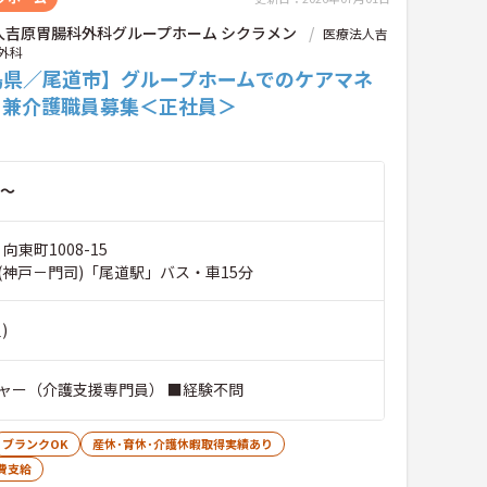
人吉原胃腸科外科グループホーム シクラメン
医療法人吉
外科
島県／尾道市】グループホームでのケアマネ
ー兼介護職員募集＜正社員＞
～
向東町1008-15
(神戸－門司)「尾道駅」バス・車15分
)
ャー（介護支援専門員） ■経験不問
ブランクOK
産休･育休･介護休暇取得実績あり
費支給