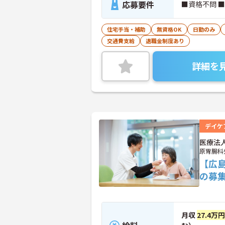
応募要件
■資格不問 
住宅手当・補助
無資格OK
日勤のみ
交通費支給
退職金制度あり
詳細を
デイケ
医療法
原胃腸科
【広
の募
月収
27.4万