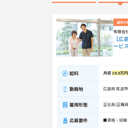
通所介
有限会
【広
ービ
給料
月収
19.0万円
勤務地
広島県 尾道市
雇用形態
正社員(正職員
応募要件
■資格・経