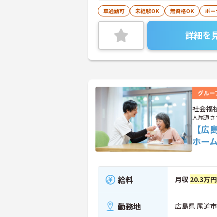
車通勤可
未経験OK
無資格OK
ボー
詳細を
グルー
社会福
人尾道さ
【広
ホー
給料
月収
20.3万
勤務地
広島県 尾道市 