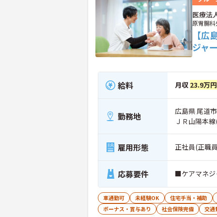
医療法
原胃腸科
【広
ジャ
給料
月収
23.9万円
広島県 尾道市 
勤務地
ＪＲ山陽本線
雇用形態
正社員(正職員
応募要件
■ケアマネジ
車通勤可
未経験OK
住宅手当・補助
ボーナス・賞与あり
社会保険完備
交通