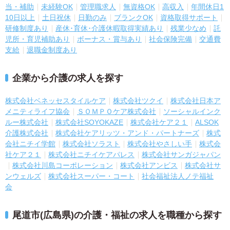
当・補助
未経験OK
管理職求人
無資格OK
高収入
年間休日1
10日以上
土日祝休
日勤のみ
ブランクOK
資格取得サポート
研修制度あり
産休･育休･介護休暇取得実績あり
残業少なめ
託
児所・育児補助あり
ボーナス・賞与あり
社会保険完備
交通費
支給
退職金制度あり
企業から介護の求人を探す
株式会社ベネッセスタイルケア
株式会社ツクイ
株式会社日本ア
メニティライフ協会
ＳＯＭＰＯケア株式会社
ソーシャルインク
ルー株式会社
株式会社SOYOKAZE
株式会社ケア２１
ALSOK
介護株式会社
株式会社ケアリッツ・アンド・パートナーズ
株式
会社ニチイ学館
株式会社ソラスト
株式会社やさしい手
株式会
社ケア２１
株式会社ニチイケアパレス
株式会社サンガジャパン
株式会社川島コーポレーション
株式会社アンビス
株式会社サ
ンウェルズ
株式会社スーパー・コート
社会福祉法人ノテ福祉
会
尾道市(広島県)の介護・福祉の求人を職種から探す