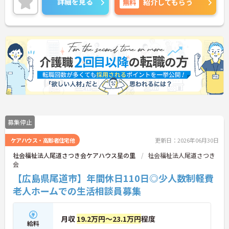
詳細を見る
無料
紹介してもらう
ご興味がある方は是非一度マイナビまでお問い合わ
せください。さらに詳細などお伝えします！
募集停止
ケアハウス・高齢者住宅他
更新日：2026年06月30日
社会福祉法人尾道さつき会ケアハウス星の里
社会福祉法人尾道さつき
会
【広島県尾道市】年間休日110日◎少人数制軽費
老人ホームでの生活相談員募集
月収
19.2万円～23.1万円
程度
給料