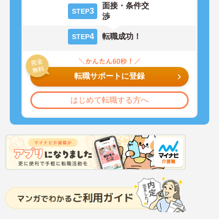
面接・条件交
3
STEP
渉
4
転職成功！
STEP
転職サポートに登録
はじめて転職する方へ