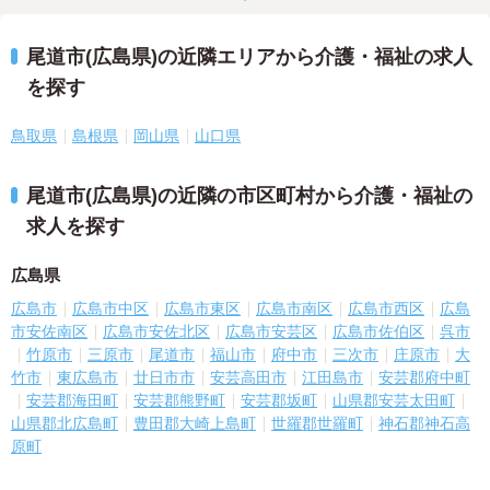
尾道市(広島県)の近隣エリアから介護・福祉の求人
を探す
鳥取県
島根県
岡山県
山口県
尾道市(広島県)の近隣の市区町村から介護・福祉の
求人を探す
広島県
広島市
広島市中区
広島市東区
広島市南区
広島市西区
広島
市安佐南区
広島市安佐北区
広島市安芸区
広島市佐伯区
呉市
竹原市
三原市
尾道市
福山市
府中市
三次市
庄原市
大
竹市
東広島市
廿日市市
安芸高田市
江田島市
安芸郡府中町
安芸郡海田町
安芸郡熊野町
安芸郡坂町
山県郡安芸太田町
山県郡北広島町
豊田郡大崎上島町
世羅郡世羅町
神石郡神石高
原町