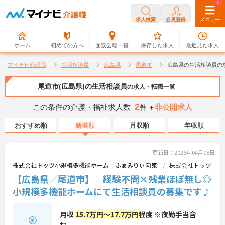
0
0
求人検索
会員登録
メニュー
ホーム
初めての方へ
面談会場一覧
保存した求人
最近見た求人
マイナビ介護職
生活相談員
広島県
尾道市
広島県の生活相談員の
尾道市(広島県)の生活相談員
の求人・転職一覧
2
この条件の介護・福祉求人数
非公開求人
件 ＋
おすすめ順
新着順
月収順
年収順
更新日：2026年04月08日
株式会社トッツ小規模多機能ホーム ふぁみりぃ向東
株式会社トッツ
【広島県／尾道市】 経験不問×残業ほぼ無し◎
小規模多機能ホームにて生活相談員の募集です♪
月収
15.7万円～17.7万円
程度 ※夜勤手当含