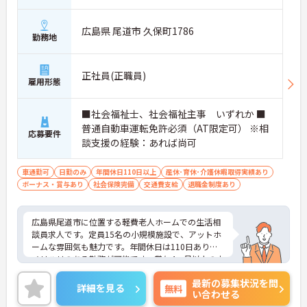
広島県 尾道市 久保町1786
勤務地
正社員(正職員)
雇用形態
■社会福祉士、社会福祉主事 いずれか ■
普通自動車運転免許必須（AT限定可） ※相
応募要件
談支援の経験：あれば尚可
車通勤可
日勤のみ
年間休日110日以上
産休･育休･介護休暇取得実績あり
ボーナス・賞与あり
社会保険完備
交通費支給
退職金制度あり
広島県尾道市に位置する軽費老人ホームでの生活相
談員求人です。定員15名の小規模施設で、アットホ
ームな雰囲気も魅力です。年間休日は110日あり、
メリハリのある勤務が可能です。賞与4ヶ月以上の支
給実績もありモチベーションにもつながります。ご
最新の募集状況を問
興味のある方には、面接対策ポイントなど、さらに
詳細を見る
無料
い合わせる
詳細をお話しいたしますのでお気軽にご相談くださ