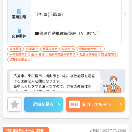
正社員(正職員)
雇用形態
■普通自動車運転免許（AT限定可）
応募要件
車通勤可
未経験OK
残業少なめ
無資格OK
資格取得サポート
研修制度あり
産休･育休･介護休暇取得実績あり
社会保険完備
交通費支給
退職金制度あり
広島市、東広島市、福山市を中心に複数施設を運営
する医療法人社団になります。
新卒も入社をする法人ですので、充実の教育体制や
バックアップが整っております。
気になる方はお問い合わせ下さい。
詳細を見る
無料
紹介してもらう
特別養護老人ホーム（特養）
更新日：2026年07月29日