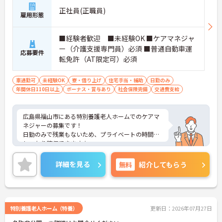
正社員(正職員)
雇用形態
■経験者歓迎 ■未経験OK ■ケアマネジャ
ー（介護支援専門員）必須 ■普通自動車運
応募要件
転免許（AT限定可）必須
車通勤可
未経験OK
寮・借り上げ
住宅手当・補助
日勤のみ
年間休日110日以上
ボーナス・賞与あり
社会保険完備
交通費支給
広島県福山市にある特別養護老人ホームでのケアマ
ネジャーの募集です！
日勤のみで残業もないため、プライベートの時間も
しっかり確保できます☆
経験者は歓迎ですが、未経験の方でも先輩社員が丁
寧に指導いたしますのでご安心ください♪
詳細を見る
無料
紹介してもらう
ご興味がある方はご面接のポイントをお伝えします
ので、お気軽にお問い合わせください！
特別養護老人ホーム（特養）
更新日：2026年07月27日