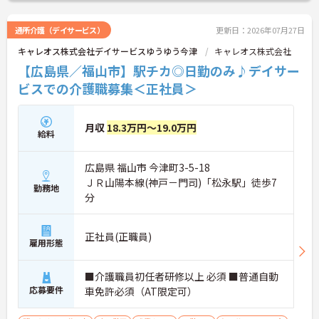
通所介護（デイサービス）
更新日：2026年07月27日
キャレオス株式会社デイサービスゆうゆう今津
キャレオス株式会社
【広島県／福山市】駅チカ◎日勤のみ♪デイサー
ビスでの介護職募集＜正社員＞
月収
18.3万円～19.0万円
給料
広島県 福山市 今津町3-5-18
ＪＲ山陽本線(神戸－門司)「松永駅」徒歩7
勤務地
分
正社員(正職員)
雇用形態
■介護職員初任者研修以上 必須 ■普通自動
応募要件
車免許必須（AT限定可）