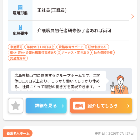
正社員(正職員)
雇用形態
介護職員初任者研修修了者あれば尚可
応募要件
車通勤可
年間休日110日以上
資格取得サポート
研修制度あり
産休･育休･介護休暇取得実績あり
ボーナス・賞与あり
社会保険完備
交通費支給
広島県福山市に位置するグループホームです。年間
休日110日以上あり、しっかり働いてしっかり休め
る、社員にとって理想の働き方を実現できます。駐
車場が完備されていて、マイカー通勤が可能なた
め、通勤に便利です。ご興味をお持ちの方はお気軽
にお問い合わせください。
詳細を見る
無料
紹介してもらう
養護老人ホーム
更新日：2026年07月27日