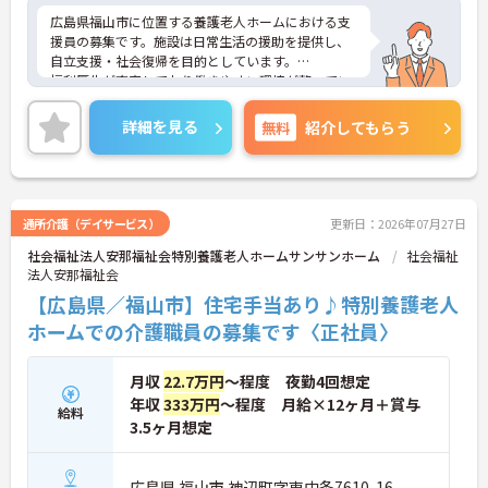
広島県福山市に位置する養護老人ホームにおける支
援員の募集です。施設は日常生活の援助を提供し、
自立支援・社会復帰を目的としています。
福利厚生が充実しており働きやすい環境が整ってい
ます。資格取得支援制度や研修制度があり、働きな
がらスキルアップが見込めます。
詳細を見る
無料
紹介してもらう
ご興味のある方には、面接対策ポイントなど、さら
に詳細をお話しいたしますのでお気軽にご相談くだ
さい！
通所介護（デイサービス）
更新日：2026年07月27日
社会福祉法人安那福祉会特別養護老人ホームサンサンホーム
社会福祉
法人安那福祉会
【広島県／福山市】住宅手当あり♪特別養護老人
ホームでの介護職員の募集です〈正社員〉
月収
22.7万円
～程度 夜勤4回想定
年収
333万円
～程度 月給×12ヶ月＋賞与
給料
3.5ヶ月想定
広島県 福山市 神辺町字東中条7610-16