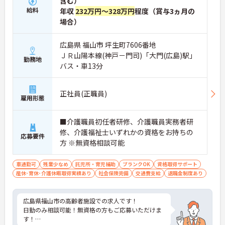
含む）
給料
年収
232万円～328万円
程度（賞与3ヵ月の
場合）
広島県 福山市 坪生町7606番地
ＪＲ山陽本線(神戸－門司)「大門(広島)駅」
勤務地
バス・車13分
正社員(正職員)
雇用形態
■介護職員初任者研修、介護職員実務者研
修、介護福祉士いずれかの資格をお持ちの
応募要件
方 ※無資格相談可能
車通勤可
残業少なめ
託児所・育児補助
ブランクOK
資格取得サポート
産休･育休･介護休暇取得実績あり
社会保険完備
交通費支給
退職金制度あり
広島県福山市の高齢者施設での求人です！
日勤のみ相談可能！無資格の方もご応募いただけま
す！