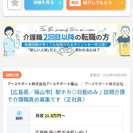
い。
詳細を見る
無料
紹介してもらう
訪問介護
更新日：2026年08月04日
アースサポート株式会社アースサポート福山
アースサポート株式会社
【広島県／福山市】駅チカ◎日勤のみ♪訪問介護
で介護職員の募集です〈正社員〉
月収
21.8万円
～
給料
広島県 福山市 松永町1-40-1