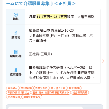
ームにて介護職員募集♪＜正社員＞
月収
17.2万円～25.2万円
程度 ※諸手当込
給料
広島県 福山市 青葉台1-10-20
ＪＲ山陽本線(神戸－門司)「東福山駅」バ
勤務地
ス・車15分
正社員(正職員)
雇用形態
■介護職員初任者研修（ヘルパー2級）以
上、介護福祉士 いずれか必須 ■経験不問
応募要件
※経験者優遇しますが、未経験者の応募も
可
車通勤可
未経験OK
残業少なめ
寮・借り上げ
無資格OK
年間休日110日以上
産休･育休･介護休暇取得実績あり
社会保険完備
交通費支給
退職金制度あり