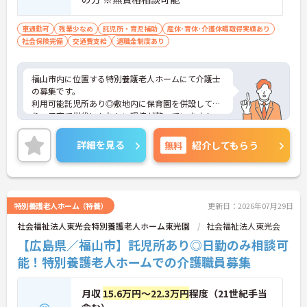
車通勤可
残業少なめ
託児所・育児補助
産休･育休･介護休暇取得実績あり
社会保険完備
交通費支給
退職金制度あり
福山市内に位置する特別養護老人ホームにて介護士
の募集です。
利用可能託児所あり◎敷地内に保育園を併設してお
り、子育て世代にもれしい環境が整っています！
また研修制度も充実♪スキルアップ、知識の向上の
ため施設内・施設外問わず研修の実施がさかんで
詳細を見る
無料
紹介してもらう
す。
ご興味ある方には、面接対策ポイントなど、さらに
詳細をお話しいたしますのでお気軽にご相談くださ
い。
特別養護老人ホーム（特養）
更新日：2026年07月29日
社会福祉法人東光会特別養護老人ホーム東光園
社会福祉法人東光会
【広島県／福山市】託児所あり◎日勤のみ相談可
能！特別養護老人ホームでの介護職員募集
月収
15.6万円～22.3万円
程度（21世紀手当