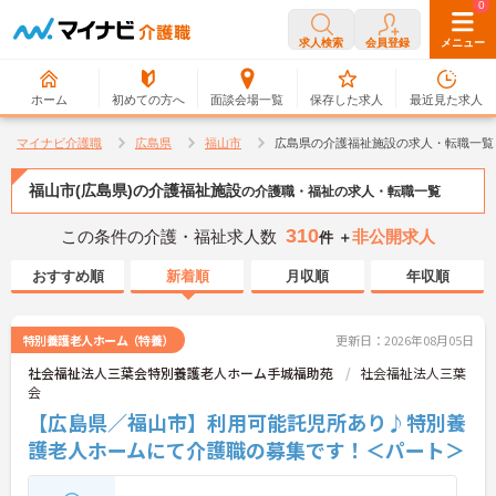
0
0
求人検索
会員登録
メニュー
ホーム
初めての方へ
面談会場一覧
保存した求人
最近見た求人
マイナビ介護職
広島県
福山市
広島県の介護福祉施設の求人・転職一覧
福山市(広島県)の介護福祉施設
の介護職・福祉の求人・転職一覧
310
この条件の介護・福祉求人数
非公開求人
件 ＋
おすすめ順
新着順
月収順
年収順
特別養護老人ホーム（特養）
更新日：2026年08月05日
社会福祉法人三葉会特別養護老人ホーム手城福助苑
社会福祉法人三葉
会
【広島県／福山市】利用可能託児所あり♪特別養
護老人ホームにて介護職の募集です！＜パート＞