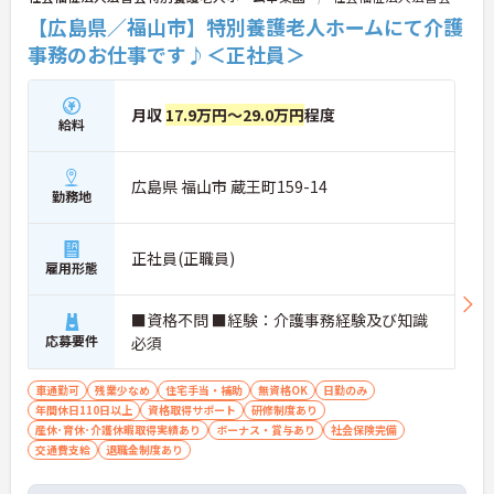
【広島県／福山市】特別養護老人ホームにて介護
事務のお仕事です♪＜正社員＞
月収
17.9万円～29.0万円
程度
給料
広島県 福山市 蔵王町159-14
勤務地
正社員(正職員)
雇用形態
■資格不問 ■経験：介護事務経験及び知識
応募要件
必須
車通勤可
残業少なめ
住宅手当・補助
無資格OK
日勤のみ
年間休日110日以上
資格取得サポート
研修制度あり
産休･育休･介護休暇取得実績あり
ボーナス・賞与あり
社会保険完備
交通費支給
退職金制度あり