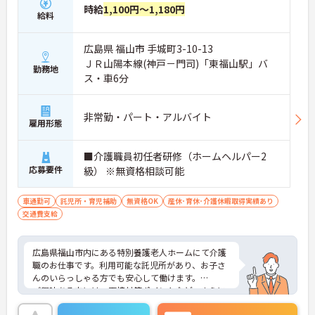
時給
1,100円～1,180円
給料
広島県 福山市 手城町3-10-13
ＪＲ山陽本線(神戸－門司)「東福山駅」バ
勤務地
ス・車6分
非常勤・パート・アルバイト
雇用形態
■介護職員初任者研修（ホームヘルパー2
応募要件
級） ※無資格相談可能
車通勤可
託児所・育児補助
無資格OK
産休･育休･介護休暇取得実績あり
交通費支給
広島県福山市内にある特別養護老人ホームにて介護
職のお仕事です。利用可能な託児所があり、お子さ
んのいらっしゃる方でも安心して働けます。
ご興味ある方には、面接対策ポイントなど、さらに
詳細をお話しいたしますのでお気軽にご相談くださ