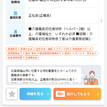
勤務地
正社員(正職員)
雇用形態
■介護職員初任者研修（ヘルパー2級）以
上、介護福祉士 いずれか必須 ■経験：介
応募要件
護職員初任者研修修了者は介護業務経験1年
以上のこと ■普通自動車運転免許 必須
車通勤可
残業少なめ
住宅手当・補助
ブランクOK
資格取得サポート
研修制度あり
産休･育休･介護休暇取得実績あり
高収入
ボーナス・賞与あり
社会保険完備
交通費支給
広島県福山市に位置する特別養護老人ホームでの介
護職員の募集です。
従業員数は90名以上、正職員の割合は94％と高く、
安定した基盤が魅力。20代から70代まで幅広い年代
の職員が活躍しており、男女比も4：6とバランスの
取れた職場です。住宅手当や扶養手当、財形貯蓄、
詳細を見る
無料
紹介してもらう
退職金共済といった福利厚生が充実しており、生活
面でもしっかりとサポート。賞与は年3回、昇給の
実績もあり、安心して長くキャリアを築けます。経