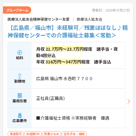
験は問いません。ユニットケアを導入し、利用者様
一人ひとりに寄り添う介護を実践できます。チーム
グループホーム
更新日：2026年07月27日
ワークを大切に、安定した環境でじっくりと利用者
医療法人紘友会精神保健センター友愛
医療法人紘友会
様と向き合いたい方におすすめです。ご興味のある
方は詳細等をお伝えしますので、お気軽にお問い合
【広島県／福山市】未経験可／残業ほぼなし♪精
わせください。
神保健センターでの介護福祉士募集＜常勤＞
月収
21.7万円～23.7万円
程度 諸手当・夜
勤4回分込
給料
年収
316万円～347万円
程度 諸手当込
広島県 福山市 水呑町７７００
勤務地
正社員(正職員)
雇用形態
■介護福祉士資格 ※実務経験者 優遇
応募要件
車通勤可
未経験OK
残業少なめ
住宅手当・補助