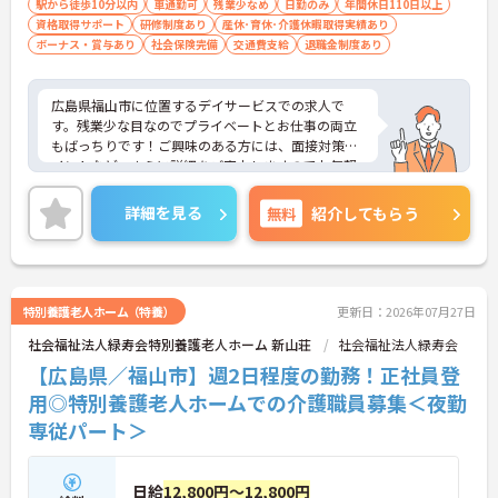
駅から徒歩10分以内
車通勤可
残業少なめ
日勤のみ
年間休日110日以上
資格取得サポート
研修制度あり
産休･育休･介護休暇取得実績あり
ボーナス・賞与あり
社会保険完備
交通費支給
退職金制度あり
広島県福山市に位置するデイサービスでの求人で
す。残業少な目なのでプライベートとお仕事の両立
もばっちりです！ご興味のある方には、面接対策ポ
イントなど、さらに詳細をご案内しますのでお気軽
にご相談ください！
詳細を見る
無料
紹介してもらう
特別養護老人ホーム（特養）
更新日：2026年07月27日
社会福祉法人緑寿会特別養護老人ホーム 新山荘
社会福祉法人緑寿会
【広島県／福山市】週2日程度の勤務！正社員登
用◎特別養護老人ホームでの介護職員募集＜夜勤
専従パート＞
日給
12,800円～12,800円