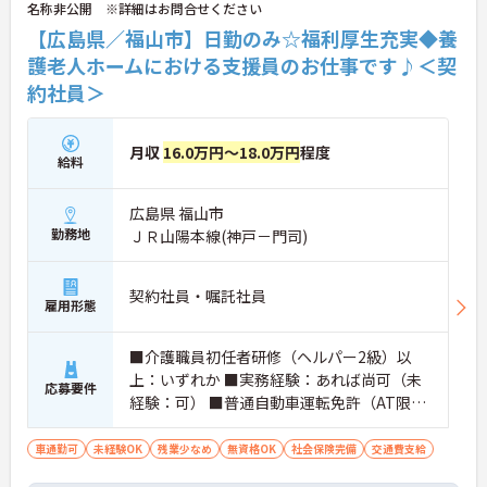
名称非公開 ※詳細はお問合せください
【広島県／福山市】日勤のみ☆福利厚生充実◆養
護老人ホームにおける支援員のお仕事です♪＜契
約社員＞
月収
16.0万円～18.0万円
程度
給料
広島県 福山市
勤務地
ＪＲ山陽本線(神戸－門司)
契約社員・嘱託社員
雇用形態
■介護職員初任者研修（ヘルパー2級）以
上：いずれか ■実務経験：あれば尚可（未
応募要件
経験：可） ■普通自動車運転免許（AT限定
可）：必須
車通勤可
未経験OK
残業少なめ
無資格OK
社会保険完備
交通費支給