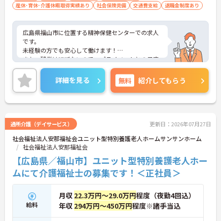
産休･育休･介護休暇取得実績あり
社会保険完備
交通費支給
退職金制度あり
広島県福山市に位置する精神保健センターでの求人
です。
未経験の方でも安心して働けます！
また、残業はほぼないので、プライベートとの予定
が立てやすいです。
ご興味のある方は、お気軽にお問い合わせくださ
詳細を見る
無料
紹介してもらう
い。
通所介護（デイサービス）
更新日：2026年07月27日
社会福祉法人安那福祉会ユニット型特別養護老人ホームサンサンホーム
社会福祉法人安那福祉会
【広島県／福山市】ユニット型特別養護老人ホー
ムにて介護福祉士の募集です！＜正社員＞
月収
22.3万円～29.0万円
程度（夜勤4回込）
給料
年収
294万円～450万円
程度※諸手当込