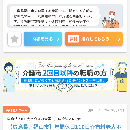
広島県福山市に位置する施設です。明るく家庭的な
雰囲気の中、ご利用者様の自立支援を目指していま
す。資格取得支援制度・研修制度・勉強会等学べる
環境が揃っています。その他、充実した福利厚生も
魅力です。
ご興味のある方には、面接対策ポイントなど、さら
詳細を見る
無料
紹介してもらう
に詳細をお話しいたしますのでお気軽にご相談くだ
さい！
有料老人ホーム
更新日：2026年07月27日
医療法人K.F.会ハウスカ青葉
医療法人K.F.会
【広島県／福山市】年間休日110日☆有料老人ホ