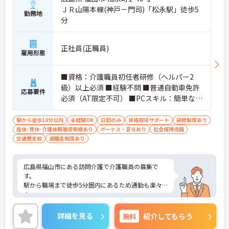
ＪＲ山陽本線(神戸－門司)「松永駅」徒歩5
勤務地
分
正社員(正職員)
雇用形態
■資格：介護職員初任者研修（ヘルパー2
級）以上必須 ■経験不問 ■普通自動車免許
応募要件
必須（AT限定不可） ■PCスキル：簡単なP
Cスキル（ワード・エクセルなど）
駅から徒歩10分以内
未経験OK
日勤のみ
資格取得サポート
研修制度あり
産休･育休･介護休暇取得実績あり
ボーナス・賞与あり
社会保険完備
交通費支給
退職金制度あり
広島県福山市にある訪問介護で介護職員の募集で
す。
駅から職場まで徒歩5分圏内にあるため通勤も楽々
♪
現場経験のない方でもチャレンジできる職場で、丁
寧な研修とフォロー体制で、経験に関わらず安心し
詳細を見る
無料
紹介してもらう
てスタートできます。昇給、賞与があるのは嬉しい