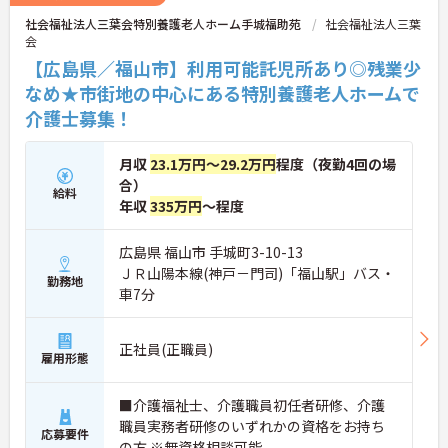
社会福祉法人三葉会特別養護老人ホーム手城福助苑
社会福祉法人三葉
会
【広島県／福山市】利用可能託児所あり◎残業少
なめ★市街地の中心にある特別養護老人ホームで
介護士募集！
月収
23.1万円～29.2万円
程度（夜勤4回の場
合）
給料
年収
335万円
～程度
広島県 福山市 手城町3-10-13
ＪＲ山陽本線(神戸－門司)「福山駅」バス・
勤務地
車7分
正社員(正職員)
雇用形態
■介護福祉士、介護職員初任者研修、介護
職員実務者研修のいずれかの資格をお持ち
応募要件
の方 ※無資格相談可能