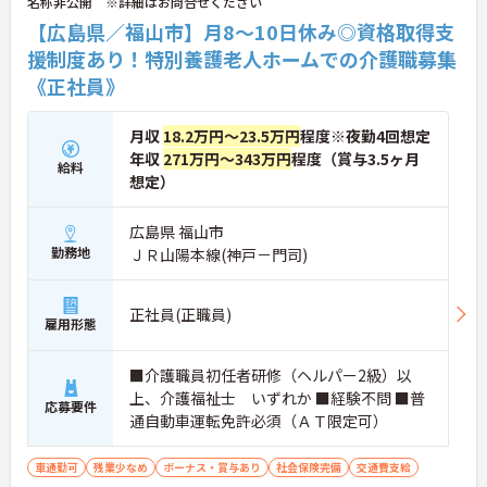
名称非公開 ※詳細はお問合せください
【広島県／福山市】月8～10日休み◎資格取得支
援制度あり！特別養護老人ホームでの介護職募集
《正社員》
月収
18.2万円～23.5万円
程度※夜勤4回想定
年収
271万円～343万円
程度（賞与3.5ヶ月
給料
想定）
広島県 福山市
勤務地
ＪＲ山陽本線(神戸－門司)
正社員(正職員)
雇用形態
■介護職員初任者研修（ヘルパー2級）以
上、介護福祉士 いずれか ■経験不問 ■普
応募要件
通自動車運転免許必須（ＡＴ限定可）
車通勤可
残業少なめ
ボーナス・賞与あり
社会保険完備
交通費支給