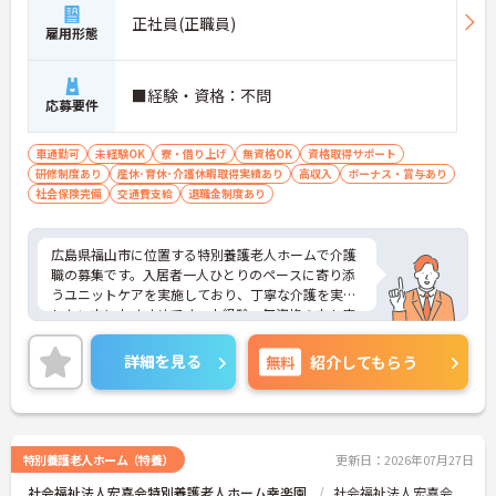
正社員(正職員)
雇用形態
■経験・資格：不問
応募要件
車通勤可
未経験OK
寮・借り上げ
無資格OK
資格取得サポート
研修制度あり
産休･育休･介護休暇取得実績あり
高収入
ボーナス・賞与あり
社会保険完備
交通費支給
退職金制度あり
広島県福山市に位置する特別養護老人ホームで介護
職の募集です。入居者一人ひとりのペースに寄り添
うユニットケアを実施しており、丁寧な介護を実践
したい方におすすめです。未経験・無資格の方も応
募可能で、資格取得支援制度が整っているため、働
きながらスキルアップが目指せます。職員の健康を
詳細を見る
無料
紹介してもらう
考えたジムスペースや休憩用のマルチスペースな
ど、福利厚生も充実しています。単身用住宅も完備
されているため、遠方からのご応募も安心です。
ご興味のある方には、面接対策ポイントなどさらに
詳細をお話いたしますので、お気軽にご相談くださ
特別養護老人ホーム（特養）
更新日：2026年07月27日
い。
社会福祉法人宏喜会特別養護老人ホーム幸楽園
社会福祉法人宏喜会