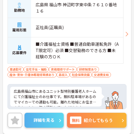
広島県 福山市 神辺町字東中条７６１０番地
勤務地
１６
正社員(正職員)
雇用形態
■介護福祉士資格 ■普通自動車運転免許（A
T限定可）必須 ■交替勤務のできる方 ■未
応募要件
経験の方ＯＫ
車通勤可
住宅手当・補助
資格取得サポート
研修制度あり
産休･育休･介護休暇取得実績あり
高収入
社会保険完備
交通費支給
広島県福山市にあるユニット型特別養護老人ホーム
にて介護福祉士のお仕事です。無料駐車場があるの
でマイカーでの通勤も可能。離れた地域にお住まい
の方もストレス無く通勤していただけます。
ご興味ある方には、面接対策ポイントなど、さらに
詳細をお話しいたしますのでお気軽にご相談くださ
詳細を見る
無料
紹介してもらう
い。