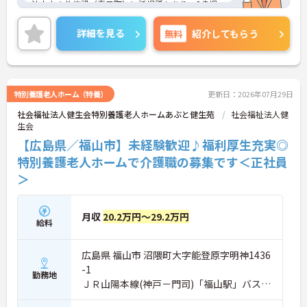
法人内の他施設（春日町）に託児所もあり、3歳児
未満のお子様がいらっしゃる方はご利用いただける
環境です！
詳細を見る
無料
紹介してもらう
ご興味をお持ちの方は是非お問い合わせください！
特別養護老人ホーム（特養）
更新日：2026年07月29日
社会福祉法人健生会特別養護老人ホームあぶと健生苑
社会福祉法人健
生会
【広島県／福山市】未経験歓迎♪福利厚生充実◎
特別養護老人ホームで介護職の募集です＜正社員
＞
月収
20.2万円～29.2万円
給料
広島県 福山市 沼隈町大字能登原字明神1436
-1
勤務地
ＪＲ山陽本線(神戸－門司)「福山駅」バス・
車40分