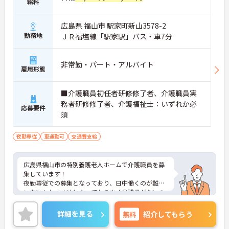
給料
広島県 福山市 駅家町新山3578-2
勤務地
ＪＲ福塩線「駅家駅」バス・車7分
非常勤・パート・アルバイト
雇用形態
■介護職員初任者研修修了者、介護職員実
務者研修修了者、介護福祉士：いずれか必
応募要件
須
夜勤専従
車通勤可
交通費支給
広島県福山市の特別養護老人ホームで介護職員を募
集しています！
夜勤専従での募集となっており、日中働くのが難し
い方にもおすすめとなっております◎残業がないの
も嬉しいポイントです！正社員登用もあり、長期的
に働ける環境となっております♪
詳細を見る
無料
紹介してもらう
ご興味のある方は、面接のポイントをお伝えします
のでご連絡ください！