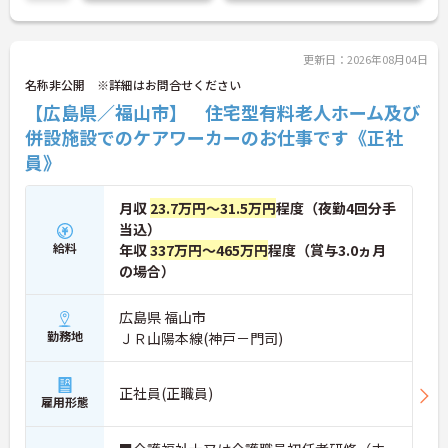
ポイントです◎
こちらの求人にご興味がございましたら面接のポイ
ントもお伝えしますので是非ご応募お待ちしており
ます。
更新日：2026年08月04日
名称非公開 ※詳細はお問合せください
【広島県／福山市】 住宅型有料老人ホーム及び
併設施設でのケアワーカーのお仕事です《正社
員》
月収
23.7万円～31.5万円
程度（夜勤4回分手
当込）
給料
年収
337万円～465万円
程度（賞与3.0ヵ月
の場合）
広島県 福山市
勤務地
ＪＲ山陽本線(神戸－門司)
正社員(正職員)
雇用形態