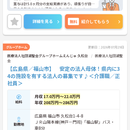
賞与は計5.0ヶ月分の支給実績があり、頑張りが目に
見える形できちんと評価されるのでモチベーション
アップにつながります。また、介護資格をお持ちで
ない方も歓迎です。ご利用者に寄り沿ってサービス
詳細を見る
無料
紹介してもらう
の提供を行っていただける方を募集しています。
ご興味のある方には、面接対策ポイントなど、さら
に詳細をお話しいたしますのでお気軽にご相談くだ
さい！
グループホーム
更新日：2026年07月29日
医療法人社団湖聖会グループホームえんじゅ 久松台
医療法人社団湖聖
会
【広島県／福山市】 安定の法人母体！県内に3
4の施設を有する法人の募集です♪＜介護職／正
社員＞
月収
17.0万円～22.0万円
給料
年収
208万円～286万円
広島県 福山市 久松台1-4-8
ＪＲ山陽本線(神戸－門司)「福山駅」バス・
勤務地
車8分