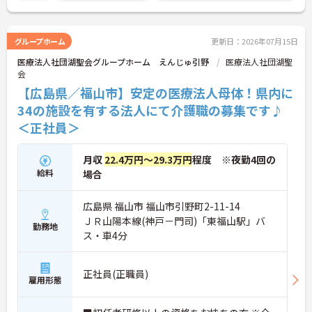
グループホーム
更新日：2026年07月15日
医療法人社団湖聖会グループホーム えんじゅ引野
医療法人社団湖聖
会
【広島県／福山市】安定の医療法人母体！県内に
34の施設を有する法人にて介護職の募集です♪
＜正社員＞
月収
22.4万円～29.3万円
程度 ※夜勤4回の
給料
場合
広島県 福山市 福山市引野町2-11-14
ＪＲ山陽本線(神戸－門司)「東福山駅」バ
勤務地
ス・車4分
正社員(正職員)
雇用形態