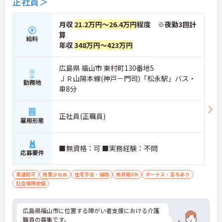
正社員＞
月収
21.2万円～26.4万円
程度 ※夜勤3回計
算
給料
年収
348万円～423万円
広島県 福山市 東村町130番地5
ＪＲ山陽本線(神戸－門司)「松永駅」バス・
勤務地
車8分
正社員(正職員)
雇用形態
■無資格：可 ■実務経験：不問
応募要件
車通勤可
残業少なめ
住宅手当・補助
無資格OK
ボーナス・賞与あり
社会保険完備
広島県福山市に位置する障がい者支援における介護
職員の募集です。