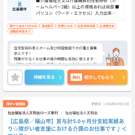
■介護福祉士又は介護職員初任者研修（ホ
ームヘルパー2級）以上の資格あれば尚良 ■
応募要件
パソコン（ワード・エクセル）入力出来る
方 ■普通自動車運転免許（AT限定可）
駅から徒歩10分以内
車通勤可
残業少なめ
社会保険完備
交通費支給
退職金制度あり
住宅型有料老人ホーム及び併設施設での介護士募集
求人です！
残業が少なくお仕事の後の時間も有効に使えます！
ご興味ある方には、面接のポイントなど、さらに詳
細をお話致しますのでお気軽にご相談ください。
詳細を見る
無料
紹介してもらう
障がい者施設
更新日：2026年07月31日
社会福祉法人天和会ローズ東村
社会福祉法人天和会
【広島県／福山市】賞与計5.0ヶ月分支給実績あ
り☆障がい者支援における介護のお仕事です♪＜