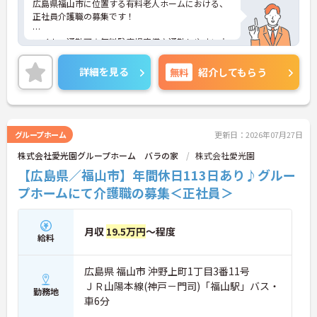
広島県福山市に位置する有料老人ホームにおける、
正社員介護職の募集です！
マイカー通勤可☆無料駐車場完備♪通勤しやすい立
地での就業になります！
詳細を見る
無料
紹介してもらう
ご興味ある方には、面接対策ポイントなど、さらに
詳細をお話しいたしますのでお気軽にご相談くださ
い。
グループホーム
更新日：2026年07月27日
株式会社愛光園グループホーム バラの家
株式会社愛光園
【広島県／福山市】年間休日113日あり♪グルー
プホームにて介護職の募集＜正社員＞
月収
19.5万円
～程度
給料
広島県 福山市 沖野上町1丁目3番11号
ＪＲ山陽本線(神戸－門司)「福山駅」バス・
勤務地
車6分