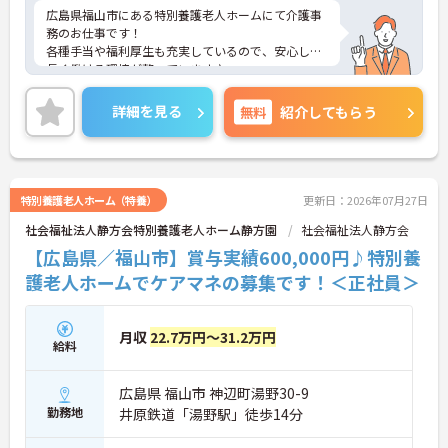
広島県福山市にある特別養護老人ホームにて介護事
務のお仕事です！
各種手当や福利厚生も充実しているので、安心して
長く働ける環境が整っています♪
ご興味のある方には、面接対策ポイントなど、さら
に詳細をお話しいたしますのでお気軽にご相談くだ
詳細を見る
無料
紹介してもらう
さい！
特別養護老人ホーム（特養）
更新日：2026年07月27日
社会福祉法人静方会特別養護老人ホーム静方園
社会福祉法人静方会
【広島県／福山市】賞与実績600,000円♪特別養
護老人ホームでケアマネの募集です！＜正社員＞
月収
22.7万円～31.2万円
給料
広島県 福山市 神辺町湯野30-9
勤務地
井原鉄道「湯野駅」徒歩14分