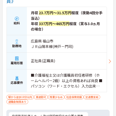
員》
月収
23.7万円～31.5万円
程度（夜勤4回分手
当込）
給料
年収
337万円～465万円
程度（賞与3.0ヵ月
の場合）
広島県 福山市
勤務地
ＪＲ山陽本線(神戸－門司)
正社員(正職員)
雇用形態
■介護福祉士又は介護職員初任者研修（ホ
ームヘルパー2級）以上の資格あれば尚良 ■
応募要件
パソコン（ワード・エクセル）入力出来る
方 ■普通自動車運転免許（AT限定可）
駅から徒歩10分以内
車通勤可
残業少なめ
社会保険完備
交通費支給
退職金制度あり
住宅型有料老人ホーム及び併設施設での介護士募集