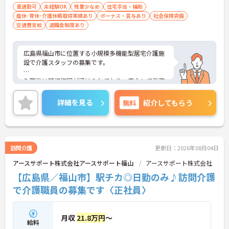
車通勤可
未経験OK
残業少なめ
住宅手当・補助
産休･育休･介護休暇取得実績あり
ボーナス・賞与あり
社会保険完備
交通費支給
退職金制度あり
広島県福山市に位置する小規模多機能型居宅介護施
設で介護スタッフの募集です。
入職後は研修期間が設けられており、安心して業務
を始められる環境です。無資格の方も相談可能で、
有給休暇の取得状況も良好です。育児休業・介護休
詳細を見る
無料
紹介してもらう
業・看護休暇の取得実績があり、働きやすい職場づ
くりが行われています。
■ 研修期間があり安心の職場環境
訪問介護
更新日：2026年08月04日
アースサポート株式会社アースサポート福山
アースサポート株式会社
未経験の方も始めやすい環境です
・入職後に研修期間あり
【広島県／福山市】駅チカ◎日勤のみ♪訪問介護
・介護業務を担当
で介護職員の募集です〈正社員〉
・記録業務もあり
→ 安心して業務を習得しやすい環境です♪
月収
21.8万円
～
給料
■ 休暇取得実績がある職場環境