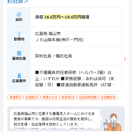
約社員＞
月収
16.0万円～18.0万円
程度
給料
広島県 福山市
勤務地
ＪＲ山陽本線(神戸－門司)
契約社員・嘱託社員
雇用形態
■介護職員初任者研修（ヘルパー2級）以
上：いずれか ■実務経験：あれば尚可（未
応募要件
経験：可） ■普通自動車運転免許（AT限定
可）：必須
車通勤可
未経験OK
残業少なめ
無資格OK
社会保険完備
交通費支給
広島県福山市に位置する養護老人ホームにおける支
援員の募集です。施設は日常生活の援助を提供し、
自立支援・社会復帰を目的としています。
福利厚生が充実しており働きやすい環境が整ってい