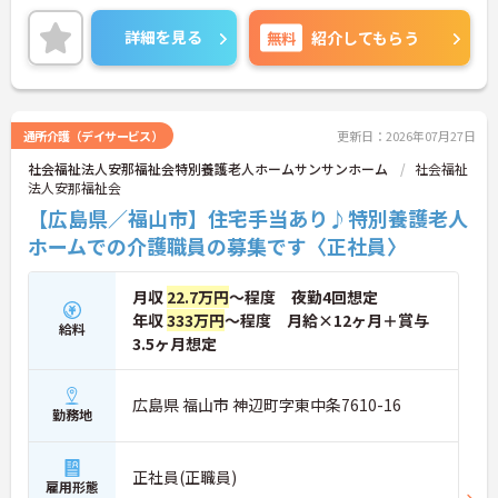
ます。資格取得支援制度や研修制度があり、働きな
がらスキルアップが見込めます。
詳細を見る
無料
紹介してもらう
ご興味のある方には、面接対策ポイントなど、さら
に詳細をお話しいたしますのでお気軽にご相談くだ
さい！
通所介護（デイサービス）
更新日：2026年07月27日
社会福祉法人安那福祉会特別養護老人ホームサンサンホーム
社会福祉
法人安那福祉会
【広島県／福山市】住宅手当あり♪特別養護老人
ホームでの介護職員の募集です〈正社員〉
月収
22.7万円
～程度 夜勤4回想定
年収
333万円
～程度 月給×12ヶ月＋賞与
給料
3.5ヶ月想定
広島県 福山市 神辺町字東中条7610-16
勤務地
正社員(正職員)
雇用形態