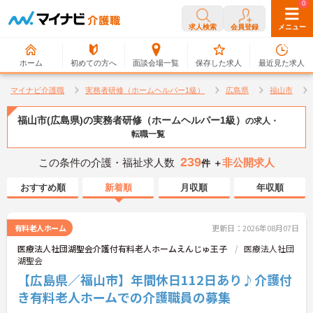
0
0
求人検索
会員登録
メニュー
ホーム
初めての方へ
面談会場一覧
保存した求人
最近見た求人
マイナビ介護職
実務者研修（ホームヘルパー1級）
広島県
福山市
福山市(広島県)の実務者研修（ホームヘルパー1級）
の求人・
転職一覧
239
この条件の介護・福祉求人数
非公開求人
件 ＋
おすすめ順
新着順
月収順
年収順
有料老人ホーム
更新日：2026年08月07日
医療法人社団湖聖会介護付有料老人ホームえんじゅ王子
医療法人社団
湖聖会
【広島県／福山市】年間休日112日あり♪介護付
き有料老人ホームでの介護職員の募集