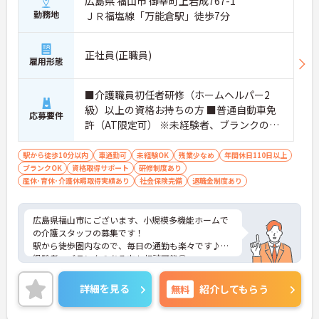
広島県 福山市 御幸町上岩成767-1
勤務地
ＪＲ福塩線「万能倉駅」徒歩7分
正社員(正職員)
雇用形態
■介護職員初任者研修（ホームヘルパー2
級）以上の資格お持ちの方 ■普通自動車免
応募要件
許（AT限定可） ※未経験者、ブランクのあ
る方応相談
駅から徒歩10分以内
車通勤可
未経験OK
残業少なめ
年間休日110日以上
ブランクOK
資格取得サポート
研修制度あり
産休･育休･介護休暇取得実績あり
社会保険完備
退職金制度あり
広島県福山市にございます、小規模多機能ホームで
の介護スタッフの募集です！
駅から徒歩圏内なので、毎日の通勤も楽々です♪未
経験者、ブランクのある方も相談可能◎
ご興味ある方には、面接のポイントなど、さらに詳
細をお話致しますのでお気軽にご相談ください。
詳細を見る
無料
紹介してもらう