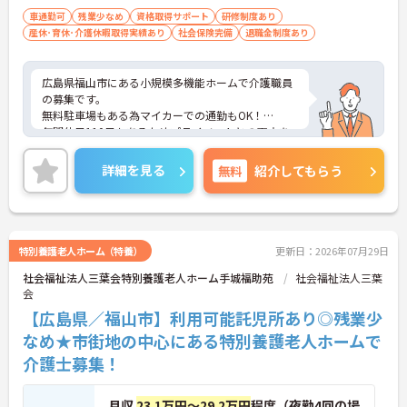
車通勤可
残業少なめ
資格取得サポート
研修制度あり
産休･育休･介護休暇取得実績あり
社会保険完備
退職金制度あり
広島県福山市にある小規模多機能ホームで介護職員
の募集です。
無料駐車場もある為マイカーでの通勤もOK！
年間休日110日もあるためプライベートとの両立を
目指す方におすすめの環境です◎
しっかりとしたフォロー体制で、経験に関わらず安
詳細を見る
無料
紹介してもらう
心してスタートできます♪
ご興味のある方には、面接対策ポイントなどさらに
詳細をお話いたしますので、お気軽にご相談くださ
い。
特別養護老人ホーム（特養）
更新日：2026年07月29日
社会福祉法人三葉会特別養護老人ホーム手城福助苑
社会福祉法人三葉
会
【広島県／福山市】利用可能託児所あり◎残業少
なめ★市街地の中心にある特別養護老人ホームで
介護士募集！
月収
23.1万円～29.2万円
程度（夜勤4回の場