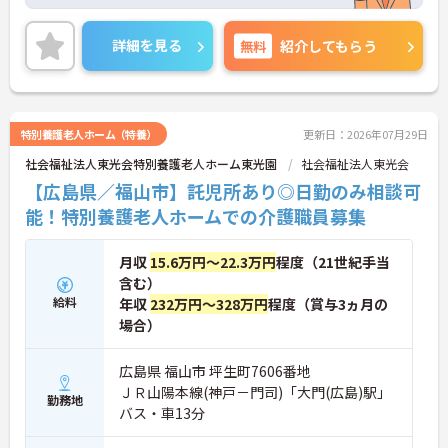
り、子育て世代にもれしい環境が整っています！
また研修制度も充実♪スキルアップ、知識の向上の
ため施設内・施設外問わず研修の実施がさかんで
詳細を見る
無料
紹介してもらう
す。
ご興味ある方には、面接対策ポイントなど、さらに
詳細をお話しいたしますのでお気軽にご相談くださ
い。
特別養護老人ホーム（特養）
更新日：2026年07月29日
社会福祉法人東光会特別養護老人ホーム東光園
社会福祉法人東光会
【広島県／福山市】託児所あり◎日勤のみ相談可
能！特別養護老人ホームでの介護職員募集
月収
15.6万円～22.3万円
程度（21世紀手当
含む）
給料
年収
232万円～328万円
程度（賞与3ヵ月の
場合）
広島県 福山市 坪生町7606番地
ＪＲ山陽本線(神戸－門司)「大門(広島)駅」
勤務地
バス・車13分