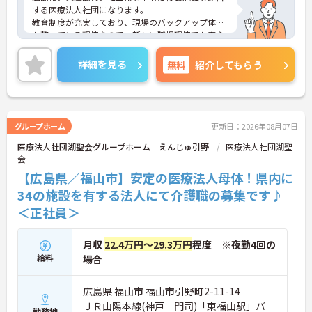
する医療法人社団になります。
教育制度が充実しており、現場のバックアップ体制
も整っている環境なので、新しい職場環境でも安心
してお仕事を始めることができます。
ご興味ある方には、面接対策ポイントなど、さらに
詳細を見る
無料
紹介してもらう
詳細をお話しいたしますのでお気軽にご相談くださ
い！
グループホーム
更新日：2026年08月07日
医療法人社団湖聖会グループホーム えんじゅ引野
医療法人社団湖聖
会
【広島県／福山市】安定の医療法人母体！県内に
34の施設を有する法人にて介護職の募集です♪
＜正社員＞
月収
22.4万円～29.3万円
程度 ※夜勤4回の
給料
場合
広島県 福山市 福山市引野町2-11-14
ＪＲ山陽本線(神戸－門司)「東福山駅」バ
勤務地