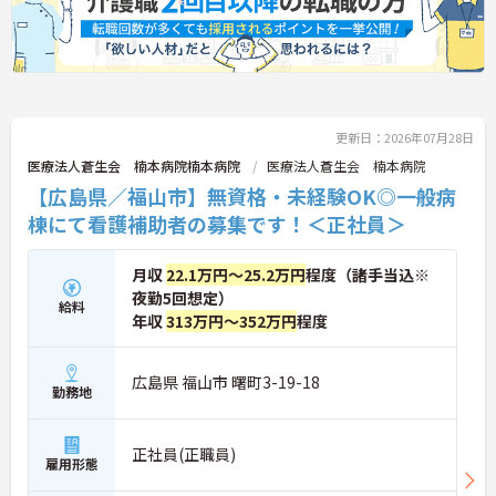
更新日：2026年07月28日
医療法人蒼生会 楠本病院楠本病院
医療法人蒼生会 楠本病院
【広島県／福山市】無資格・未経験OK◎一般病
棟にて看護補助者の募集です！＜正社員＞
月収
22.1万円～25.2万円
程度（諸手当込※
夜勤5回想定）
給料
年収
313万円～352万円
程度
広島県 福山市 曙町3-19-18
勤務地
正社員(正職員)
雇用形態