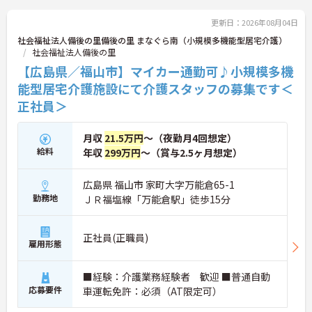
更新日：2026年08月04日
社会福祉法人備後の里備後の里 まなぐら南（小規模多機能型居宅介護）
社会福祉法人備後の里
【広島県／福山市】マイカー通勤可♪小規模多機
能型居宅介護施設にて介護スタッフの募集です＜
正社員＞
月収
21.5万円
～（夜勤月4回想定）
給料
年収
299万円
～（賞与2.5ヶ月想定）
広島県 福山市 家町大字万能倉65-1
勤務地
ＪＲ福塩線「万能倉駅」徒歩15分
正社員(正職員)
雇用形態
■経験：介護業務経験者 歓迎 ■普通自動
応募要件
車運転免許：必須（AT限定可）