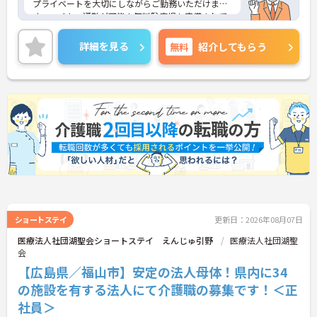
プライベートを大切にしながらご勤務いただけま
す。マイカー通勤が可能！無料駐車場も完備されて
います。ご興味のある方には、面接対策ポイント
等、さらに詳細をお話ししますのでお気軽にご相談
詳細を見る
無料
紹介してもらう
ください！
ショートステイ
更新日：2026年08月07日
医療法人社団湖聖会ショートステイ えんじゅ引野
医療法人社団湖聖
会
【広島県／福山市】安定の法人母体！県内に34
の施設を有する法人にて介護職の募集です！＜正
社員＞