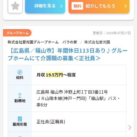
詳細を見る
無料
紹介してもらう
ご興味ある方には、面接対策ポイントなど、さらに
詳細をお話しいたしますのでお気軽にご相談くださ
い。
グループホーム
更新日：2026年07月27日
株式会社愛光園グループホーム バラの家
株式会社愛光園
【広島県／福山市】年間休日113日あり♪グルー
プホームにて介護職の募集＜正社員＞
月収
19.5万円
～程度
給料
広島県 福山市 沖野上町1丁目3番11号
ＪＲ山陽本線(神戸－門司)「福山駅」バス・
勤務地
車6分
正社員(正職員)
雇用形態