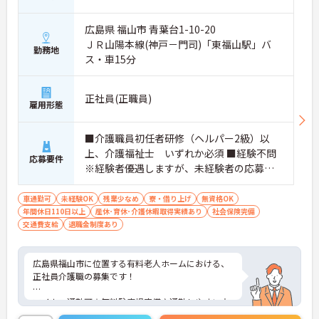
広島県 福山市 青葉台1-10-20
ＪＲ山陽本線(神戸－門司)「東福山駅」バ
勤務地
ス・車15分
正社員(正職員)
雇用形態
■介護職員初任者研修（ヘルパー2級）以
上、介護福祉士 いずれか必須 ■経験不問
応募要件
※経験者優遇しますが、未経験者の応募も
可
車通勤可
未経験OK
残業少なめ
寮・借り上げ
無資格OK
年間休日110日以上
産休･育休･介護休暇取得実績あり
社会保険完備
交通費支給
退職金制度あり
広島県福山市に位置する有料老人ホームにおける、
正社員介護職の募集です！
マイカー通勤可☆無料駐車場完備♪通勤しやすい立
地での就業になります！