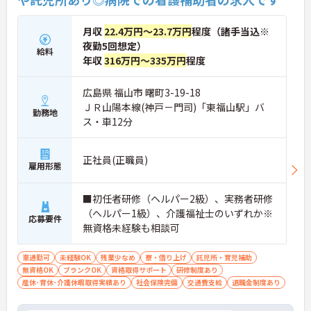
月収
22.4万円～23.7万円
程度（諸手当込※
夜勤5回想定）
給料
年収
316万円～335万円
程度
広島県 福山市 曙町3-19-18
ＪＲ山陽本線(神戸－門司)「東福山駅」バ
勤務地
ス・車12分
正社員(正職員)
雇用形態
■初任者研修（ヘルパー2級）、実務者研修
（ヘルパー1級）、介護福祉士のいずれか※
応募要件
無資格未経験も相談可
車通勤可
未経験OK
残業少なめ
寮・借り上げ
託児所・育児補助
無資格OK
ブランクOK
資格取得サポート
研修制度あり
産休･育休･介護休暇取得実績あり
社会保険完備
交通費支給
退職金制度あり