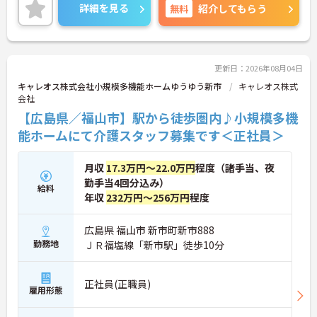
寧な研修とフォロー体制で、経験に関わらず安心し
詳細を見る
無料
紹介してもらう
てスタートできます。昇給、賞与があるのは嬉しい
ポイントです◎
こちらの求人にご興味がございましたら面接のポイ
ントもお伝えしますので是非ご応募お待ちしており
ます。
更新日：2026年08月04日
キャレオス株式会社小規模多機能ホームゆうゆう新市
キャレオス株式
会社
【広島県／福山市】駅から徒歩圏内♪小規模多機
能ホームにて介護スタッフ募集です＜正社員＞
月収
17.3万円～22.0万円
程度（諸手当、夜
勤手当4回分込み）
給料
年収
232万円～256万円
程度
広島県 福山市 新市町新市888
勤務地
ＪＲ福塩線「新市駅」徒歩10分
正社員(正職員)
雇用形態