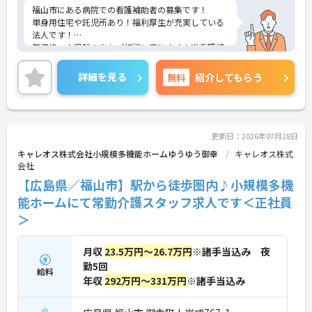
福山市にある病院での看護補助者の募集です！
単身用住宅や託児所あり！福利厚生が充実している
法人です！
無資格・未経験の方もご相談に応じます！准看護師
受験支援制度あり！学びたいこと・スキルアップを
目指す方を応援する環境があります！
詳細を見る
無料
紹介してもらう
ご興味ある方には、面接対策ポイントなど、さらに
詳細をお話しいたしますのでお気軽にご相談くださ
い！
更新日：2026年07月28日
キャレオス株式会社小規模多機能ホームゆうゆう御幸
キャレオス株式
会社
【広島県／福山市】駅から徒歩圏内♪小規模多機
能ホームにて常勤介護スタッフ求人です＜正社員
＞
月収
23.5万円～26.7万円
※諸手当込み 夜
勤5回
給料
年収
292万円～331万円
※諸手当込み