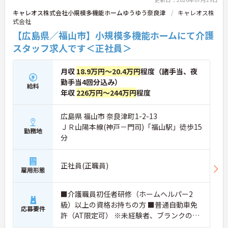
キャレオス株式会社小規模多機能ホームゆうゆう奈良津
キャレオス株
式会社
【広島県／福山市】小規模多機能ホームにて介護
スタッフ求人です＜正社員＞
月収
18.9万円～20.4万円
程度（諸手当、夜
勤手当4回分込み）
給料
年収
226万円～244万円
程度
広島県 福山市 奈良津町1-2-13
ＪＲ山陽本線(神戸－門司)「福山駅」徒歩15
勤務地
分
正社員(正職員)
雇用形態
■介護職員初任者研修（ホームヘルパー2
級）以上の資格お持ちの方 ■普通自動車免
応募要件
許（AT限定可） ※未経験者、ブランクのあ
る方応相談