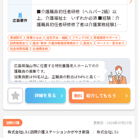
■介護職員初任者研修（ヘルパー2級）以
上、介護福祉士 いずれか必須 ■経験：介
応募要件
護職員初任者研修修了者は介護業務経験1年
以上のこと ■普通自動車運転免許 必須
車通勤可
残業少なめ
住宅手当・補助
ブランクOK
資格取得サポート
研修制度あり
産休･育休･介護休暇取得実績あり
高収入
ボーナス・賞与あり
社会保険完備
交通費支給
広島県福山市に位置する特別養護老人ホームでの介
護職員の募集です。
従業員数は90名以上、正職員の割合は94％と高く、
安定した基盤が魅力。20代から70代まで幅広い年代
の職員が活躍しており、男女比も4：6とバランスの
取れた職場です。住宅手当や扶養手当、財形貯蓄、
詳細を見る
無料
紹介してもらう
退職金共済といった福利厚生が充実しており、生活
面でもしっかりとサポート。賞与は年3回、昇給の
実績もあり、安心して長くキャリアを築けます。経
験は問いません。ユニットケアを導入し、利用者様
一人ひとりに寄り添う介護を実践できます。チーム
訪問介護
更新日：2026年07月27日
ワークを大切に、安定した環境でじっくりと利用者
株式会社L.S.I.訪問介護ステーションかがやき新涯
株式会社L.S.I.
様と向き合いたい方におすすめです。ご興味のある
方は詳細等をお伝えしますので、お気軽にお問い合