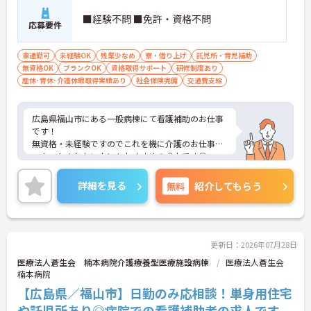
■経験不問 ■免許・資格不問
応募要件
車通勤可
未経験OK
残業少なめ
寮・借り上げ
託児所・育児補助
無資格OK
ブランクOK
資格取得サポート
研修制度あり
産休･育休･介護休暇取得実績あり
社会保険完備
交通費支給
広島県福山市にある一般病棟にて看護補助のお仕事
です！
無資格・未経験ですのでこれを機に介護のお仕事を
スタートされたい方にもおすすめの求人です◎
福利厚生などもとても充実しており、あなたの学び
たいこと・スキルアップを目指す方を応援してくだ
詳細を見る
無料
紹介してもらう
さいます★
ご興味ある方には、面接対策ポイントなど、さらに
詳細をお話しいたしますのでお気軽にご相談くださ
い。
更新日：2026年07月28日
医療法人蒼生会 楠本病院介護療養型医療施設病棟
医療法人蒼生会
楠本病院
【広島県／福山市】日勤のみ応相談！単身用住宅
や託児所あり◎病院での看護補助者の求人です