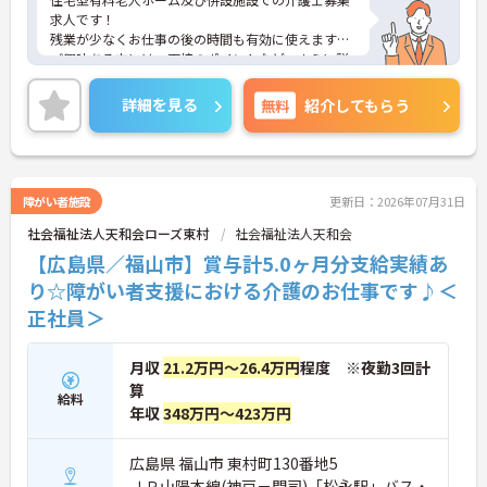
求人です！
残業が少なくお仕事の後の時間も有効に使えます！
ご興味ある方には、面接のポイントなど、さらに詳
細をお話致しますのでお気軽にご相談ください。
詳細を見る
無料
紹介してもらう
障がい者施設
更新日：2026年07月31日
社会福祉法人天和会ローズ東村
社会福祉法人天和会
【広島県／福山市】賞与計5.0ヶ月分支給実績あ
り☆障がい者支援における介護のお仕事です♪＜
正社員＞
月収
21.2万円～26.4万円
程度 ※夜勤3回計
算
給料
年収
348万円～423万円
広島県 福山市 東村町130番地5
ＪＲ山陽本線(神戸－門司)「松永駅」バス・