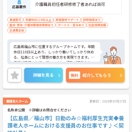
介護職員初任者研修修了者あれば尚可
応募要件
車通勤可
年間休日110日以上
資格取得サポート
研修制度あり
産休･育休･介護休暇取得実績あり
ボーナス・賞与あり
社会保険完備
交通費支給
広島県福山市に位置するグループホームです。年間
休日110日以上あり、しっかり働いてしっかり休め
る、社員にとって理想の働き方を実現できます。駐
車場が完備されていて、マイカー通勤が可能なた
め、通勤に便利です。ご興味をお持ちの方はお気軽
にお問い合わせください。
詳細を見る
無料
紹介してもらう
養護老人ホーム
更新日：2026年07月27日
名称非公開 ※詳細はお問合せください
【広島県／福山市】日勤のみ☆福利厚生充実◆養
護老人ホームにおける支援員のお仕事です♪＜契