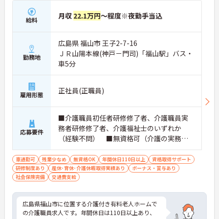
月収
22.1万円
～程度※夜勤手当込
給料
広島県 福山市 王子2-7-16
ＪＲ山陽本線(神戸－門司)「福山駅」バス・
勤務地
車5分
正社員(正職員)
雇用形態
■介護職員初任者研修修了者、介護職員実
務者研修修了者、介護福祉士のいずれか
応募要件
（経験不問） ■無資格可（介護の実務経
験1年以上必須）
車通勤可
残業少なめ
無資格OK
年間休日110日以上
資格取得サポート
研修制度あり
産休･育休･介護休暇取得実績あり
ボーナス・賞与あり
社会保険完備
交通費支給
広島県福山市に位置する介護付き有料老人ホームで
の介護職員求人です。年間休日は110日以上あり、