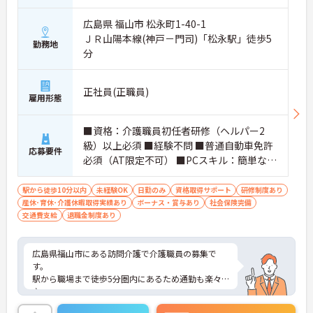
広島県 福山市 松永町1-40-1
休暇制度が整っている職場です
・育児休業取得実績あり
ＪＲ山陽本線(神戸－門司)「松永駅」徒歩5
勤務地
・介護休業取得実績あり
分
・看護休暇取得実績あり
→ ライフステージに合わせて働きやすい環境です♪
正社員(正職員)
雇用形態
■ 通勤しやすい勤務条件が魅力
■資格：介護職員初任者研修（ヘルパー2
通勤面にも配慮された職場です
級）以上必須 ■経験不問 ■普通自動車免許
・マイカー通勤可
応募要件
必須（AT限定不可） ■PCスキル：簡単なP
・駐車場あり
Cスキル（ワード・エクセルなど）
・万能倉駅から徒歩15分
→ ご自身に合った通勤方法を選びやすい環境です♪
駅から徒歩10分以内
未経験OK
日勤のみ
資格取得サポート
研修制度あり
産休･育休･介護休暇取得実績あり
ボーナス・賞与あり
社会保険完備
交通費支給
退職金制度あり
広島県福山市にある訪問介護で介護職員の募集で
す。
駅から職場まで徒歩5分圏内にあるため通勤も楽々
♪
現場経験のない方でもチャレンジできる職場で、丁