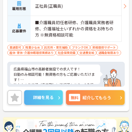
正社員(正職員)
雇用形態
■介護職員初任者研修、介護職員実務者研
修、介護福祉士いずれかの資格をお持ちの
応募要件
方 ※無資格相談可能
車通勤可
残業少なめ
託児所・育児補助
ブランクOK
資格取得サポート
産休･育休･介護休暇取得実績あり
社会保険完備
交通費支給
退職金制度あり
広島県福山市の高齢者施設での求人です！
日勤のみ相談可能！無資格の方もご応募いただけま
す！
法人内の他施設（春日町）に託児所もあり、3歳児
未満のお子様がいらっしゃる方はご利用いただける
環境です！
詳細を見る
無料
紹介してもらう
ご興味をお持ちの方は是非お問い合わせください！