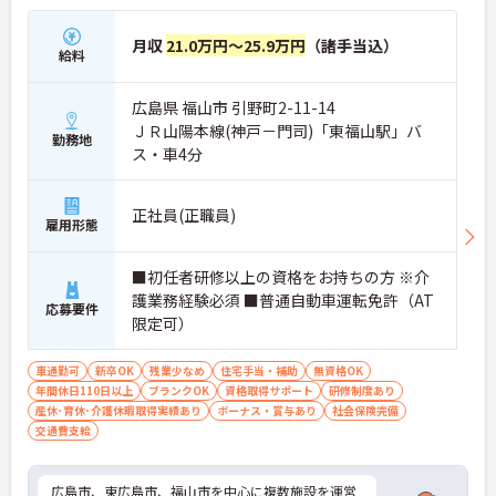
月収
21.0万円～25.9万円
（諸手当込）
給料
広島県 福山市 引野町2-11-14
ＪＲ山陽本線(神戸－門司)「東福山駅」バ
勤務地
ス・車4分
正社員(正職員)
雇用形態
■初任者研修以上の資格をお持ちの方 ※介
護業務経験必須 ■普通自動車運転免許（AT
応募要件
限定可）
車通勤可
新卒OK
残業少なめ
住宅手当・補助
無資格OK
年間休日110日以上
ブランクOK
資格取得サポート
研修制度あり
産休･育休･介護休暇取得実績あり
ボーナス・賞与あり
社会保険完備
交通費支給
広島市、東広島市、福山市を中心に複数施設を運営