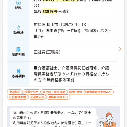
合）
給料
年収
335万円
～程度
広島県 福山市 手城町3-10-13
ＪＲ山陽本線(神戸－門司)「福山駅」バス・
勤務地
車7分
正社員(正職員)
雇用形態
■介護福祉士、介護職員初任者研修、介護
職員実務者研修のいずれかの資格をお持ち
応募要件
の方 ※無資格相談可能
車通勤可
残業少なめ
託児所・育児補助
産休･育休･介護休暇取得実績あり
社会保険完備
交通費支給
退職金制度あり
福山市内に位置する特別養護老人ホームにて介護士
の募集です。
利用可能託児所あり◎敷地内に保育園を併設してお