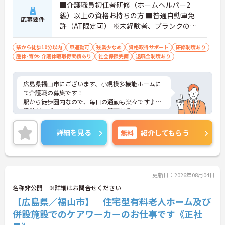
■介護職員初任者研修（ホームヘルパー2
級）以上の資格お持ちの方 ■普通自動車免
応募要件
許（AT限定可） ※未経験者、ブランクのあ
る方応相談
駅から徒歩10分以内
車通勤可
残業少なめ
資格取得サポート
研修制度あり
産休･育休･介護休暇取得実績あり
社会保険完備
退職金制度あり
広島県福山市にございます、小規模多機能ホームに
て介護職の募集です！
駅から徒歩圏内なので、毎日の通勤も楽々です♪未
経験者、ブランクのある方も相談可能◎
ご興味ある方には、面接のポイントなど、さらに詳
細をお話致しますのでお気軽にご相談ください。
詳細を見る
無料
紹介してもらう
更新日：2026年08月04日
名称非公開 ※詳細はお問合せください
【広島県／福山市】 住宅型有料老人ホーム及び
併設施設でのケアワーカーのお仕事です《正社