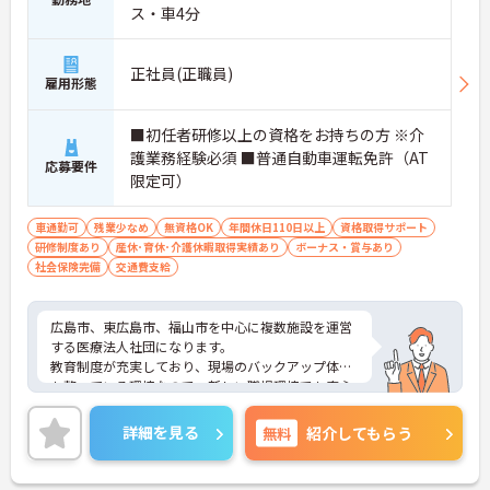
ス・車4分
正社員(正職員)
雇用形態
■初任者研修以上の資格をお持ちの方 ※介
護業務経験必須 ■普通自動車運転免許（AT
応募要件
限定可）
車通勤可
残業少なめ
無資格OK
年間休日110日以上
資格取得サポート
研修制度あり
産休･育休･介護休暇取得実績あり
ボーナス・賞与あり
社会保険完備
交通費支給
広島市、東広島市、福山市を中心に複数施設を運営
する医療法人社団になります。
教育制度が充実しており、現場のバックアップ体制
も整っている環境なので、新しい職場環境でも安心
してお仕事を始めることができます。
ご興味ある方には、面接対策ポイントなど、さらに
詳細を見る
無料
紹介してもらう
詳細をお話しいたしますのでお気軽にご相談くださ
い！