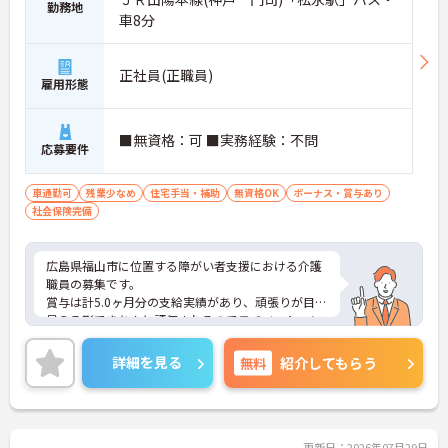
勤務地
車8分
正社員(正職員)
雇用形態
■無資格：可 ■実務経験：不問
応募要件
車通勤可
残業少なめ
住宅手当・補助
無資格OK
ボーナス・賞与あり
社会保険完備
広島県福山市に位置する障がい者支援における介護
職員の募集です。
賞与は計5.0ヶ月分の支給実績があり、頑張りが目に
見える形できちんと評価されるのでモチベーション
アップにつながります。また、介護資格をお持ちで
ない方も歓迎です。ご利用者に寄り沿ってサービス
詳細を見る
無料
紹介してもらう
の提供を行っていただける方を募集しています。
ご興味のある方には、面接対策ポイントなど、さら
に詳細をお話しいたしますのでお気軽にご相談くだ
さい！
更新日：2026年07月29日