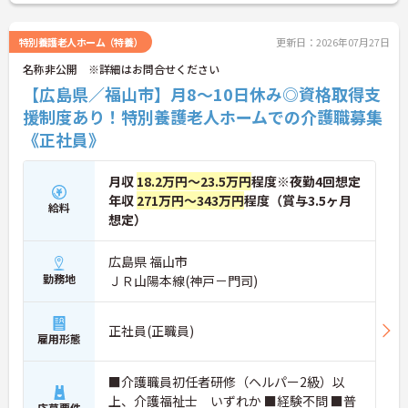
特別養護老人ホーム（特養）
更新日：2026年07月27日
名称非公開 ※詳細はお問合せください
【広島県／福山市】月8～10日休み◎資格取得支
援制度あり！特別養護老人ホームでの介護職募集
《正社員》
月収
18.2万円～23.5万円
程度※夜勤4回想定
年収
271万円～343万円
程度（賞与3.5ヶ月
給料
想定）
広島県 福山市
勤務地
ＪＲ山陽本線(神戸－門司)
正社員(正職員)
雇用形態
■介護職員初任者研修（ヘルパー2級）以
上、介護福祉士 いずれか ■経験不問 ■普
応募要件