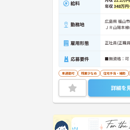
月収
21.2万
給料
年収
348万円
広島県 福山市
勤務地
ＪＲ山陽本線
雇用形態
正社員(正職員
応募要件
■無資格：可
車通勤可
残業少なめ
住宅手当・補助
詳細を