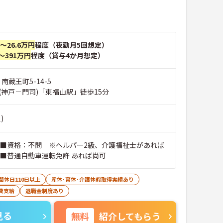
円～26.6万円
程度（夜勤月5回想定）
～391万円
程度（賞与4か月想定）
南蔵王町5-14-5
(神戸－門司)「東福山駅」徒歩15分
)
 ■資格：不問 ※ヘルパー2級、介護福祉士があれば
 ■普通自動車運転免許 あれば尚可
間休日110日以上
産休･育休･介護休暇取得実績あり
費支給
退職金制度あり
見る
無料
紹介してもらう