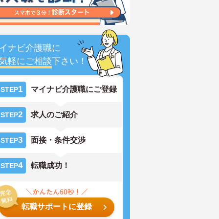
イナビ介護職に
気軽にご相談
下さい！
1
マイナビ介護職にご登録
STEP
2
求人のご紹介
STEP
3
面接・条件交渉
STEP
4
転職成功！
STEP
転職サポートに登録