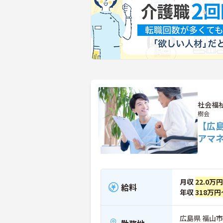
社会福
樹会
【広
アマ
月収
22.0万
給料
年収
318万円
広島県 福山市