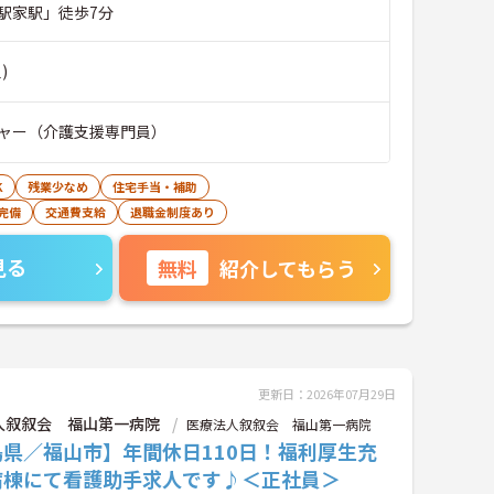
駅家駅」徒歩7分
)
ャー（介護支援専門員）
K
残業少なめ
住宅手当・補助
完備
交通費支給
退職金制度あり
見る
無料
紹介してもらう
更新日：2026年07月29日
人叙叙会 福山第一病院
医療法人叙叙会 福山第一病院
島県／福山市】年間休日110日！福利厚生充
病棟にて看護助手求人です♪＜正社員＞