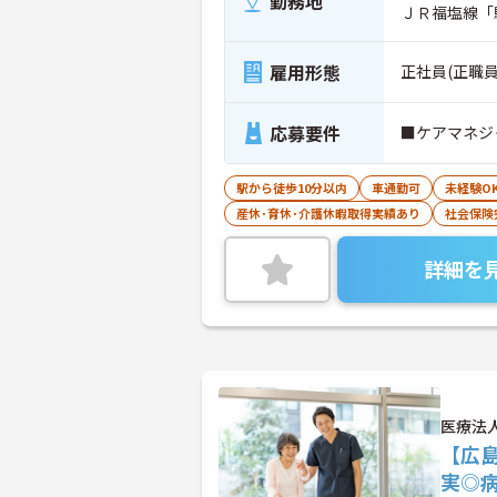
勤務地
ＪＲ福塩線「
雇用形態
正社員(正職員
応募要件
■ケアマネジ
駅から徒歩10分以内
車通勤可
未経験O
産休･育休･介護休暇取得実績あり
社会保険
詳細を
医療法
【広
実◎