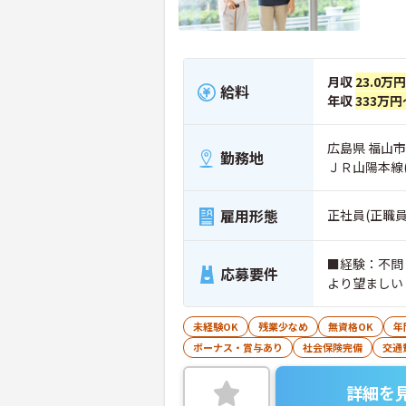
月収
23.0万
給料
年収
333万円
広島県 福山市 
勤務地
ＪＲ山陽本線
雇用形態
正社員(正職員
■経験：不問
応募要件
より望ましい
未経験OK
残業少なめ
無資格OK
年
ボーナス・賞与あり
社会保険完備
交通
詳細を