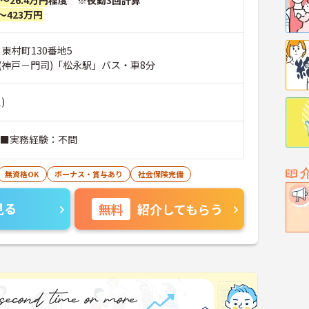
円～26.4万円
程度 ※夜勤3回計算
～423万円
 東村町130番地5
(神戸－門司)「松永駅」バス・車8分
)
 ■実務経験：不問
無資格OK
ボーナス・賞与あり
社会保険完備
見る
無料
紹介してもらう