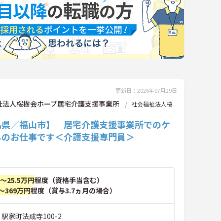
更新日：2026年07月29日
祉法人桜樹会ホープ居宅介護支援事業所
社会福祉法人桜
島県／福山市】 居宅介護支援事業所でのケ
ネのお仕事です＜介護支援専門員＞
円～25.5万円
程度（資格手当含む）
～369万円
程度（賞与3.7ヵ月の場合）
 駅家町法成寺100-2