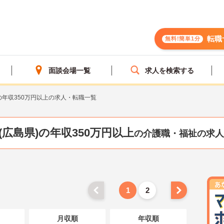
転職
無料!簡単1分
面談会場一覧
求人を検索する
の年収350万円以上の求人・転職一覧
(広島県)の年収350万円以上
の介護職・福祉の求人
1
2
月収順
年収順