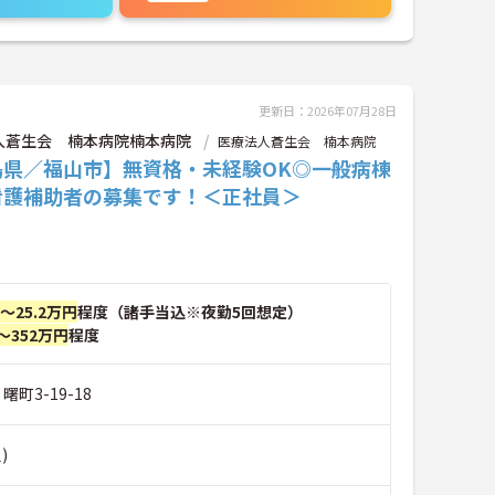
更新日：2026年07月28日
人蒼生会 楠本病院楠本病院
医療法人蒼生会 楠本病院
島県／福山市】無資格・未経験OK◎一般病棟
看護補助者の募集です！＜正社員＞
円～25.2万円
程度（諸手当込※夜勤5回想定）
～352万円
程度
曙町3-19-18
)