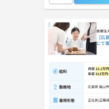
医療法
【広
にて
月収
22.1万
給料
年収
313万円
勤務地
広島県 福山市 
雇用形態
正社員(正職員