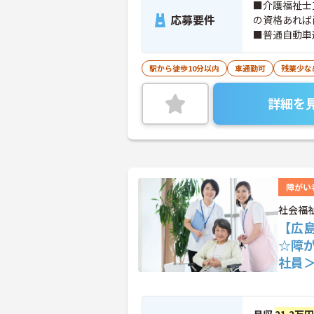
■介護福祉士
応募要件
の資格あれば
■普通自動車
駅から徒歩10分以内
車通勤可
残業少な
詳細を
障がい
社会福
【広島
☆障
社員