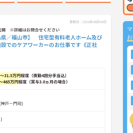
更新日：2026年08月04日
マ
公開 ※詳細はお問合せください
島県／福山市】 住宅型有料老人ホーム及び
お
施設でのケアワーカーのお仕事です《正社
円～31.5万円
程度（夜勤4回分手当込）
～465万円
程度（賞与3.0ヵ月の場合）
(神戸－門司)
)