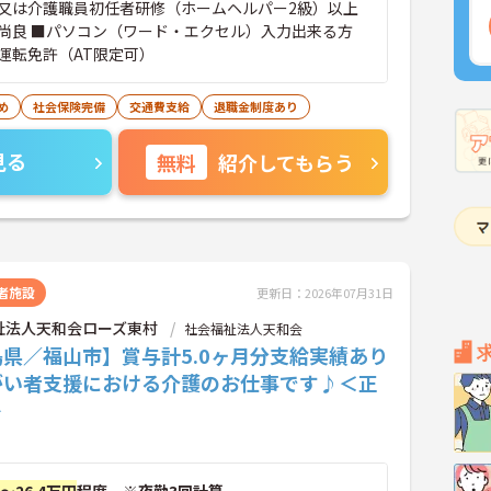
又は介護職員初任者研修（ホームヘルパー2級）以上
尚良 ■パソコン（ワード・エクセル）入力出来る方
運転免許（AT限定可）
め
社会保険完備
交通費支給
退職金制度あり
見る
無料
紹介してもらう
者施設
更新日：2026年07月31日
祉法人天和会ローズ東村
社会福祉法人天和会
県／福山市】賞与計5.0ヶ月分支給実績あり
がい者支援における介護のお仕事です♪＜正
＞