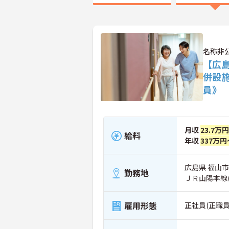
名称非
【広
併設
員》
月収
23.7万
給料
年収
337万円
広島県 福山市
勤務地
ＪＲ山陽本線
雇用形態
正社員(正職員