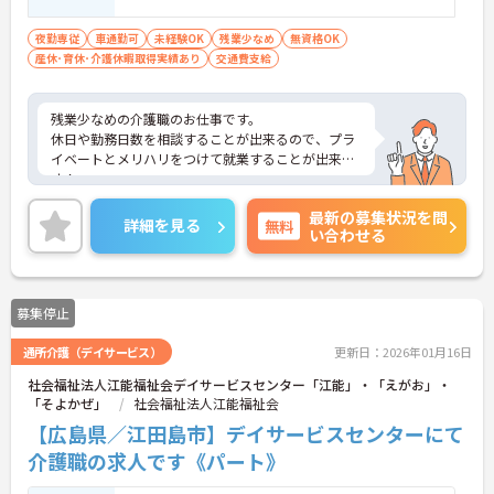
未経験相談可
夜勤専従
車通勤可
未経験OK
残業少なめ
無資格OK
産休･育休･介護休暇取得実績あり
交通費支給
残業少なめの介護職のお仕事です。
休日や勤務日数を相談することが出来るので、プラ
イベートとメリハリをつけて就業することが出来ま
す！
ご興味ある方には、面接対策ポイントなど、さらに
最新の募集状況を問
詳細をお話しいたしますのでお気軽にご相談くださ
詳細を見る
無料
い合わせる
い！
募集停止
通所介護（デイサービス）
更新日：2026年01月16日
社会福祉法人江能福祉会デイサービスセンター「江能」・「えがお」・
「そよかぜ」
社会福祉法人江能福祉会
【広島県／江田島市】デイサービスセンターにて
介護職の求人です《パート》