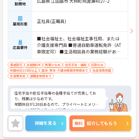
広島県 江田島市 大柿町飛渡瀬4027-2
勤務地
正社員(正職員)
雇用形態
■社会福祉士、社会福祉主事任用、または
介護支援専門員 ■普通自動車運転免許（AT
応募要件
車限定可） ■生活相談員の業務経験がある
と尚良 ※未経験相談可
車通勤可
未経験OK
残業少なめ
住宅手当・補助
日勤のみ
年間休日110日以上
産休･育休･介護休暇取得実績あり
社会保険完備
交通費支給
退職金制度あり
住宅手当や赴任手当等の各種手当てが充実してお
り、残業は少なめです。
年間休日が120日あるので、プライベートとメリハ
リをつけて就業することが出来ます！
ご興味ある方には、面接対策ポイントなど、さらに
詳細をお話しいたしますのでお気軽にご相談くださ
詳細を見る
無料
紹介してもらう
い！