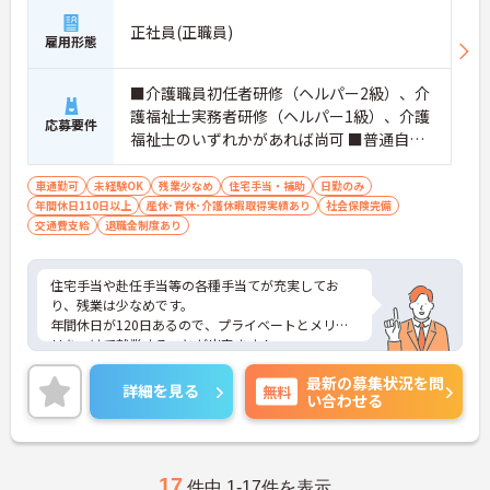
正社員(正職員)
雇用形態
■介護職員初任者研修（ヘルパー2級）、介
護福祉士実務者研修（ヘルパー1級）、介護
応募要件
福祉士のいずれかがあれば尚可 ■普通自動
車運転免許（AT車限定可） ※未経験相談可
車通勤可
未経験OK
残業少なめ
住宅手当・補助
日勤のみ
年間休日110日以上
産休･育休･介護休暇取得実績あり
社会保険完備
交通費支給
退職金制度あり
住宅手当や赴任手当等の各種手当てが充実してお
り、残業は少なめです。
年間休日が120日あるので、プライベートとメリハ
リをつけて就業することが出来ます！
ご興味ある方には、面接対策ポイントなど、さらに
最新の募集状況を問
詳細をお話しいたしますのでお気軽にご相談くださ
詳細を見る
無料
い合わせる
い！
17
件中 1-17件を表示