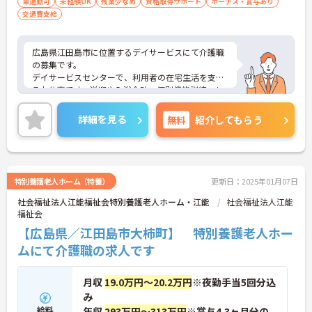
車通勤可
未経験OK
残業少なめ
資格取得サポート
ボーナス・賞与あり
交通費支給
広島県江田島市に位置するデイサービスにて介護職
の募集です。
デイサービスセンターで、利用者の在宅生活を支え
るお仕事です。送迎や入浴介助、個別機能訓練、レ
クリエーションのサポートなど、幅広い業務を担当
します。教育担当者がしっかり指導するので、未経
詳細を見る
無料
紹介してもらう
験の方も安心してスタートできます。
勤務は土日休みで、子育てや介護との両立を考えた
柔軟なシフト対応が可能。短時間勤務も歓迎です。
さらに、処遇改善手当や賞与の支給、正社員登用制
度もあり、キャリアアップを目指す方にもおすすめ
特別養護老人ホーム（特養）
更新日：2025年01月07日
です。
社会福祉法人江能福祉会特別養護老人ホーム・江能
社会福祉法人江能
ご興味のある方には、面接対策ポイントなどさらに
福祉会
詳細をお話いたしますので、お気軽にご相談くださ
い。
【広島県／江田島市大柿町】 特別養護老人ホー
ムにて介護職の求人です
月収
19.0万円～20.2万円
※夜勤手当5回分込
み
給料
年収
293万円～313万円
※賞与4.3ヶ月分の