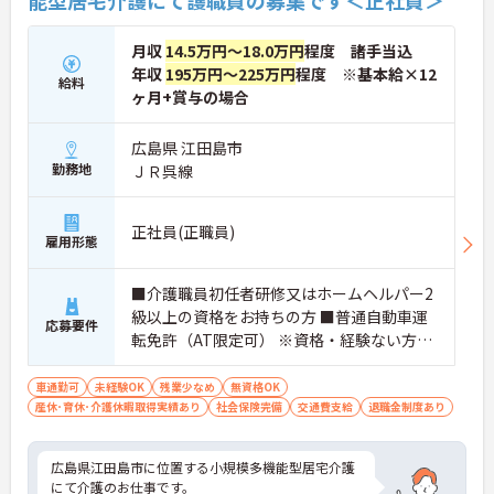
月収
14.5万円～18.0万円
程度 諸手当込
年収
195万円～225万円
程度 ※基本給×12
給料
ヶ月+賞与の場合
広島県 江田島市
勤務地
ＪＲ呉線
正社員(正職員)
雇用形態
■介護職員初任者研修又はホームヘルパー2
級以上の資格をお持ちの方 ■普通自動車運
応募要件
転免許（AT限定可） ※資格・経験ない方も
ご応募可能です！
車通勤可
未経験OK
残業少なめ
無資格OK
産休･育休･介護休暇取得実績あり
社会保険完備
交通費支給
退職金制度あり
広島県江田島市に位置する小規模多機能型居宅介護
にて介護のお仕事です。