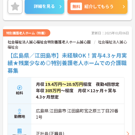
詳細をお話しいたしますのでお気軽にご相談くださ
詳細を見る
無料
紹介してもらう
い！
特別養護老人ホーム（特養）
更新日：2025年01月06日
社会福祉法人誠心福祉会特別養護老人ホーム誠心園
社会福祉法人誠心
福祉会
【広島県／江田島市】未経験OK！賞与4.3ヶ月実
績★残業少なめ◎特別養護老人ホームでの介護職
募集
月収
19.4万円～20.9万円
程度 夜勤4回想定
年収
305万円
～程度 月収×12ヶ月＋賞与
給料
4.3ヶ月想定
広島県 江田島市 江田島町宮之原三丁目20番
勤務地
1号
正社員(正職員)