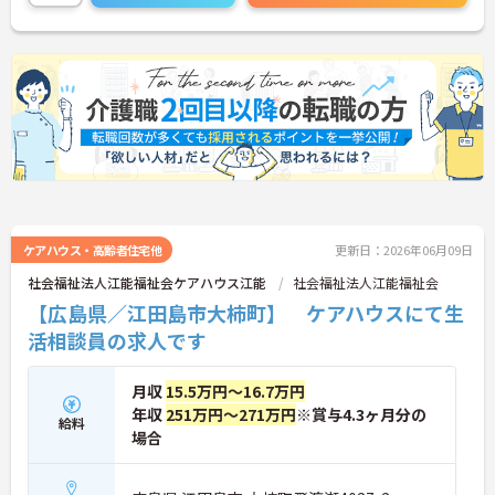
ケアハウス・高齢者住宅他
更新日：2026年06月09日
社会福祉法人江能福祉会ケアハウス江能
社会福祉法人江能福祉会
【広島県／江田島市大柿町】 ケアハウスにて生
活相談員の求人です
月収
15.5万円～16.7万円
年収
251万円～271万円
※賞与4.3ヶ月分の
給料
場合