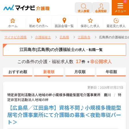
0
0
求人検索
会員登録
メニュー
ホーム
初めての方へ
面談会場一覧
保存した求人
最近見た求人
マイナビ介護職
介護福祉士
広島県
江田島市
広島県の介護福祉士
江田島市(広島県)の介護福祉士
の求人・転職一覧
17
この条件の介護・福祉求人数
非公開求人
件 ＋
おすすめ順
新着順
月収順
年収順
更新日：2026年07月27日
特定非営利活動法人地域の絆小規模多機能型居宅介護事業所 鹿川
特
定非営利活動法人地域の絆
【広島県／江田島市】資格不問♪小規模多機能型
居宅介護事業所にて介護職の募集＜夜勤専従パー
ト＞