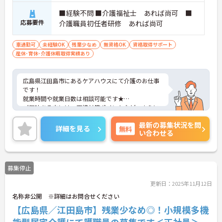
■経験不問 ■介護福祉士 あれば尚可 ■
応募要件
介護職員初任者研修 あれば尚可
車通勤可
未経験OK
残業少なめ
無資格OK
資格取得サポート
産休･育休･介護休暇取得実績あり
広島県江田島市にあるケアハウスにて介護のお仕事
です！
就業時間や就業日数は相談可能です★
ご興味ある方には、面接対策ポイントなど、さらに
詳細をお話しいたしますのでお気軽にご相談くださ
最新の募集状況を問
い♪
詳細を見る
無料
い合わせる
募集停止
更新日：2025年11月12日
名称非公開 ※詳細はお問合せください
【広島県／江田島市】残業少なめ◎！小規模多機
能型居宅介護にて護職員の募集です＜正社員＞