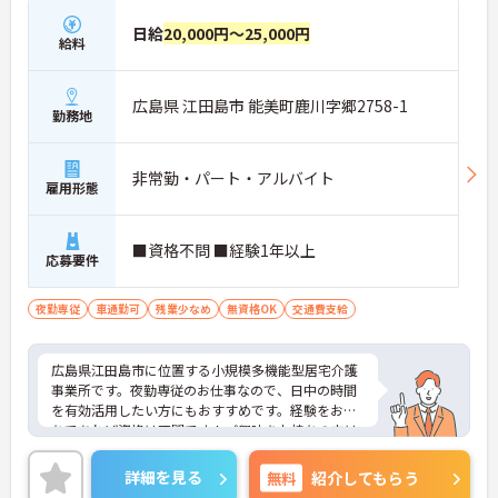
日給
20,000円～25,000円
給料
広島県 江田島市 能美町鹿川字郷2758-1
勤務地
非常勤・パート・アルバイト
雇用形態
■資格不問 ■経験1年以上
応募要件
夜勤専従
車通勤可
残業少なめ
無資格OK
交通費支給
広島県江田島市に位置する小規模多機能型居宅介護
事業所です。夜勤専従のお仕事なので、日中の時間
を有効活用したい方にもおすすめです。経験をお持
ちであれば資格は不問です！ご興味をお持ちの方は
お気軽にお問い合わせください。
詳細を見る
無料
紹介してもらう