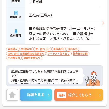
勤務地
ＪＲ呉線
正社員(正職員)
雇用形態
■介護職員初任者研修又はホームヘルパー2
級以上の資格をお持ちの方 ■介護福祉士
応募要件
あれば尚可 ※資格・経験ない方もご応募
可能です！ ■普通自動車運転免許あれば
尚可
車通勤可
未経験OK
寮・借り上げ
無資格OK
日勤のみ
産休･育休･介護休暇取得実績あり
ボーナス・賞与あり
社会保険完備
交通費支給
退職金制度あり
広島県江田島市に位置する病院で看護補助のお仕事
です。
資格・経験ない方もご応募可能です！夜勤回数につ
いても相談可能なので、生活に合わせた働き方がで
きます。
ご興味のある方には、面接対策ポイントなど、さら
詳細を見る
無料
紹介してもらう
に詳細をお話しいたしますので、お気軽にご相談く
ださい。