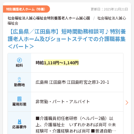
特別養護老人ホーム（特養）
更新日：2025年11月21日
社会福祉法人誠心福祉会特別養護老人ホーム誠心園
社会福祉法人誠心
福祉会
【広島県／江田島市】短時間勤務相談可♪特別養
護老人ホーム及びショートステイでの介護職募集
＜パート＞
時給
1,110円～1,140円
給料
広島県 江田島市 江田島町宮之原3-20-1
勤務地
非常勤・パート・アルバイト
雇用形態
■介護職員初任者研修（ヘルパー2級）以
上、介護福祉士 いずれかあれば尚可 ※未
応募要件
経験可・介護経験あれば尚可 ■普通自動車