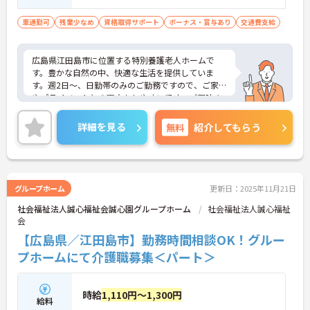
免許（通勤用）
車通勤可
残業少なめ
資格取得サポート
ボーナス・賞与あり
交通費支給
広島県江田島市に位置する特別養護老人ホームで
す。豊かな自然の中、快適な生活を提供していま
す。週2日～、日勤帯のみのご勤務ですので、ご家庭
やプライベートとの両立もしやすいです。ご興味の
ある方には、面接対策ポイントなど、さらに詳細を
お話しいたしますのでお気軽にご相談ください！
詳細を見る
無料
紹介してもらう
グループホーム
更新日：2025年11月21日
社会福祉法人誠心福祉会誠心園グループホーム
社会福祉法人誠心福祉
会
【広島県／江田島市】勤務時間相談OK！グルー
プホームにて介護職募集＜パート＞
時給
1,110円～1,300円
給料