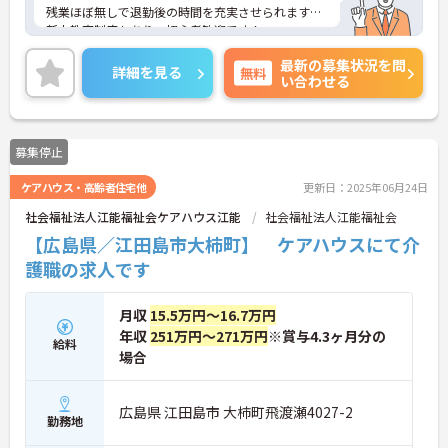
残業ほぼ無しで退勤後の時間を充実させられます♪
新人教育制度もあり、初心者歓迎です！
ご興味のある方には、面接対策ポイントなど、さら
最新の募集状況を問
に詳細をお話しいたしますので、お気軽にご相談く
詳細を見る
無料
い合わせる
ださい。
募集停止
ケアハウス・高齢者住宅他
更新日：2025年06月24日
社会福祉法人江能福祉会ケアハウス江能
社会福祉法人江能福祉会
【広島県／江田島市大柿町】 ケアハウスにて介
護職の求人です
月収
15.5万円～16.7万円
年収
251万円～271万円
※賞与4.3ヶ月分の
給料
場合
広島県 江田島市 大柿町飛渡瀬4027-2
勤務地