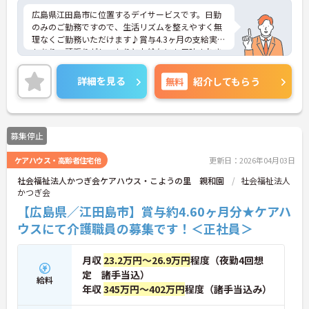
広島県江田島市に位置するデイサービスです。日勤
のみのご勤務ですので、生活リズムを整えやすく無
理なくご勤務いただけます♪賞与4.3ヶ月の支給実績
もあり、頑張りがしっかりとお給与にも反映されま
す。ご興味のある方には、面接対策ポイントなど、
さらに詳細をお話しいたしますのでお気軽にご相談
詳細を見る
無料
紹介してもらう
ください！
募集停止
ケアハウス・高齢者住宅他
更新日：2026年04月03日
社会福祉法人かつぎ会ケアハウス・こようの里 親和園
社会福祉法人
かつぎ会
【広島県／江田島市】賞与約4.60ヶ月分★ケアハ
ウスにて介護職員の募集です！＜正社員＞
月収
23.2万円～26.9万円
程度（夜勤4回想
定 諸手当込）
給料
年収
345万円～402万円
程度（諸手当込み）