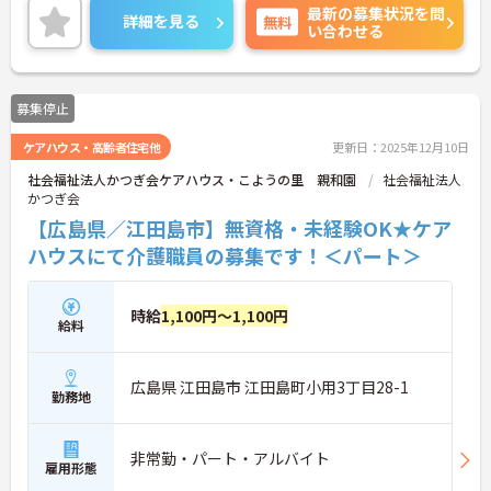
最新の募集状況を問
い！
詳細を見る
無料
い合わせる
募集停止
ケアハウス・高齢者住宅他
更新日：2025年12月10日
社会福祉法人かつぎ会ケアハウス・こようの里 親和園
社会福祉法人
かつぎ会
【広島県／江田島市】無資格・未経験OK★ケア
ハウスにて介護職員の募集です！＜パート＞
時給
1,100円～1,100円
給料
広島県 江田島市 江田島町小用3丁目28-1
勤務地
非常勤・パート・アルバイト
雇用形態