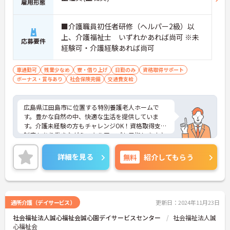
雇用形態
■介護職員初任者研修（ヘルパー2級）以
上、介護福祉士 いずれかあれば尚可 ※未
応募要件
経験可・介護経験あれば尚可
車通勤可
残業少なめ
寮・借り上げ
日勤のみ
資格取得サポート
ボーナス・賞与あり
社会保険完備
交通費支給
広島県江田島市に位置する特別養護老人ホームで
す。豊かな自然の中、快適な生活を提供していま
す。介護未経験の方もチャレンジOK！資格取得支援
制度もあり働きながらスキルアップも目指します♪
ご興味のある方には、面接対策ポイントなど、さら
に詳細をお話しいたしますのでお気軽にご相談くだ
詳細を見る
無料
紹介してもらう
さい！
通所介護（デイサービス）
更新日：2024年11月23日
社会福祉法人誠心福祉会誠心園デイサービスセンター
社会福祉法人誠
心福祉会