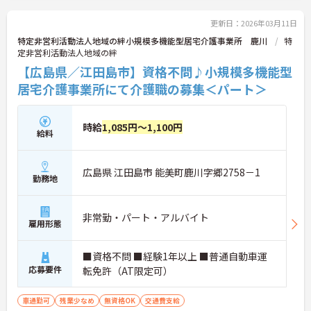
更新日：2026年03月11日
特定非営利活動法人地域の絆小規模多機能型居宅介護事業所 鹿川
特
定非営利活動法人地域の絆
【広島県／江田島市】資格不問♪小規模多機能型
居宅介護事業所にて介護職の募集＜パート＞
時給
1,085円～1,100円
給料
広島県 江田島市 能美町鹿川字郷2758－1
勤務地
非常勤・パート・アルバイト
雇用形態
■資格不問 ■経験1年以上 ■普通自動車運
応募要件
転免許（AT限定可）
車通勤可
残業少なめ
無資格OK
交通費支給