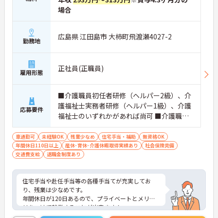
場合
広島県 江田島市 大柿町飛渡瀬4027-2
勤務地
正社員(正職員)
雇用形態
■介護職員初任者研修（ヘルパー2級）、介
護福祉士実務者研修（ヘルパー1級）、介護
応募要件
福祉士のいずれかがあれば尚可 ■介護職員
の経験があると尚可 ※無資格・未経験相談
可
車通勤可
未経験OK
残業少なめ
住宅手当・補助
無資格OK
年間休日110日以上
産休･育休･介護休暇取得実績あり
社会保険完備
交通費支給
退職金制度あり
住宅手当や赴任手当等の各種手当てが充実してお
り、残業は少なめです。
年間休日が120日あるので、プライベートとメリハ
リをつけて就業することが出来ます！
ご興味ある方には、面接対策ポイントなど、さらに