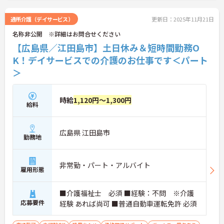
ご興味のある方には、面接対策ポイントなどさらに
詳細をお話いたしますので、お気軽にご相談くださ
通所介護（デイサービス）
更新日：2025年11月21日
い。
名称非公開 ※詳細はお問合せください
【広島県／江田島市】土日休み＆短時間勤務O
K！デイサービスでの介護のお仕事です＜パート
＞
時給
1,120円～1,300円
給料
広島県 江田島市
勤務地
非常勤・パート・アルバイト
雇用形態
■介護福祉士 必須 ■経験：不問 ※介護
応募要件
経験 あれば尚可 ■普通自動車運転免許 必須