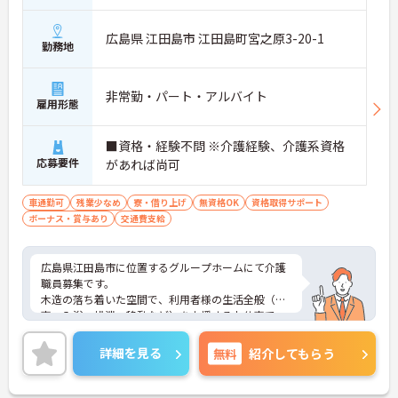
広島県 江田島市 江田島町宮之原3-20-1
勤務地
非常勤・パート・アルバイト
雇用形態
■資格・経験不問 ※介護経験、介護系資格
応募要件
があれば尚可
車通勤可
残業少なめ
寮・借り上げ
無資格OK
資格取得サポート
ボーナス・賞与あり
交通費支給
広島県江田島市に位置するグループホームにて介護
職員募集です。
木造の落ち着いた空間で、利用者様の生活全般（食
事・入浴・排泄・移動など）を支援するお仕事で
す。料理や畑など、できることを続けていただける
ようサポートし、利用者様の「その人らしさ」を大
詳細を見る
無料
紹介してもらう
切にしています。
勤務時間や日数は柔軟に対応可能で、子育て中の方
も無理なく働ける環境です。