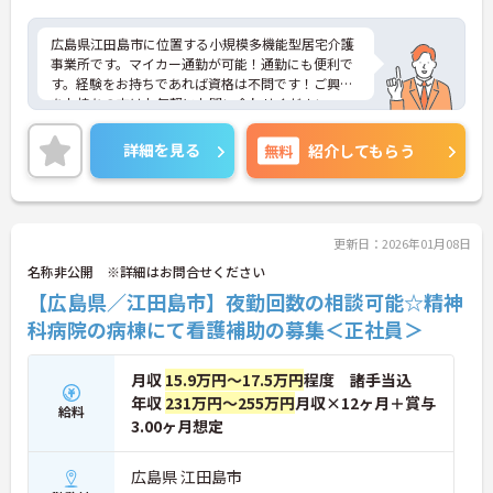
広島県江田島市に位置する小規模多機能型居宅介護
事業所です。マイカー通勤が可能！通勤にも便利で
す。経験をお持ちであれば資格は不問です！ご興味
をお持ちの方はお気軽にお問い合わせください。
詳細を見る
無料
紹介してもらう
更新日：2026年01月08日
名称非公開 ※詳細はお問合せください
【広島県／江田島市】夜勤回数の相談可能☆精神
科病院の病棟にて看護補助の募集＜正社員＞
月収
15.9万円～17.5万円
程度 諸手当込
年収
231万円～255万円
月収×12ヶ月＋賞与
給料
3.00ヶ月想定
広島県 江田島市