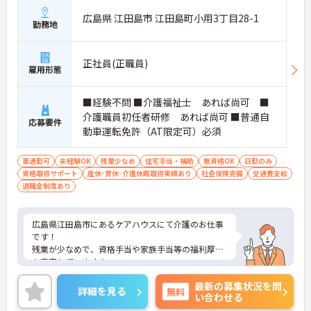
広島県 江田島市 江田島町小用3丁目28-1
勤務地
正社員(正職員)
雇用形態
■経験不問 ■介護福祉士 あれば尚可 ■
介護職員初任者研修 あれば尚可 ■普通自
応募要件
動車運転免許（AT限定可）必須
車通勤可
未経験OK
残業少なめ
住宅手当・補助
無資格OK
日勤のみ
資格取得サポート
産休･育休･介護休暇取得実績あり
社会保険完備
交通費支給
退職金制度あり
広島県江田島市にあるケアハウスにて介護のお仕事
です！
残業が少なめで、資格手当や家族手当等の福利厚生
も充実しています★
ご興味ある方には、面接対策ポイントなど、さらに
最新の募集状況を問
詳細をお話しいたしますのでお気軽にご相談くださ
詳細を見る
無料
い合わせる
い♪