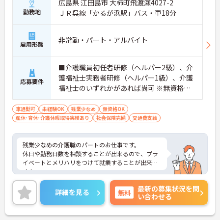
広島県 江田島市 大柿町飛渡瀬4027-2
勤務地
ＪＲ呉線「かるが浜駅」バス・車18分
非常勤・パート・アルバイト
雇用形態
■介護職員初任者研修（ヘルパー2級）、介
護福祉士実務者研修（ヘルパー1級）、介護
応募要件
福祉士のいずれかがあれば尚可 ※無資格・
未経験相談可
車通勤可
未経験OK
残業少なめ
無資格OK
産休･育休･介護休暇取得実績あり
社会保険完備
交通費支給
残業少なめの介護職のパートのお仕事です。
休日や勤務日数を相談することが出来るので、プラ
イベートとメリハリをつけて就業することが出来ま
す！
また日勤勤務のみというのも相談可能です。
最新の募集状況を問
ご興味ある方には、面接対策ポイントなど、さらに
詳細を見る
無料
い合わせる
詳細をお話しいたしますのでお気軽にご相談くださ
い！