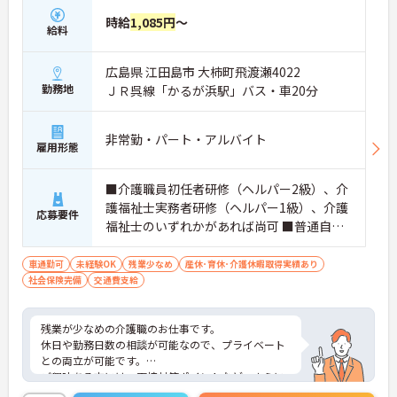
時給
1,085円
～
給料
広島県 江田島市 大柿町飛渡瀬4022
勤務地
ＪＲ呉線「かるが浜駅」バス・車20分
非常勤・パート・アルバイト
雇用形態
■介護職員初任者研修（ヘルパー2級）、介
護福祉士実務者研修（ヘルパー1級）、介護
応募要件
福祉士のいずれかがあれば尚可 ■普通自動
車運転免許（AT車限定可） ※未経験相談可
車通勤可
未経験OK
残業少なめ
産休･育休･介護休暇取得実績あり
社会保険完備
交通費支給
残業が少なめの介護職のお仕事です。
休日や勤務日数の相談が可能なので、プライベート
との両立が可能です。
ご興味ある方には、面接対策ポイントなど、さらに
詳細をお話しいたしますのでお気軽にご相談くださ