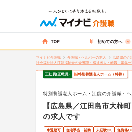
TOP
初めての方へ
マイナビ介護職
介護職・ヘルパーの求人
広島県の介
社会福祉法人江能福祉会の介護職・福祉求人・転職・募集一
正社員(正職員)
特別養護老人ホーム（特養）
特別養護老人ホーム・江能の介護職・ヘ
【広島県／江田島市大柿町
の求人です
車通勤可
住宅手当・補助
未経験OK
無資格O