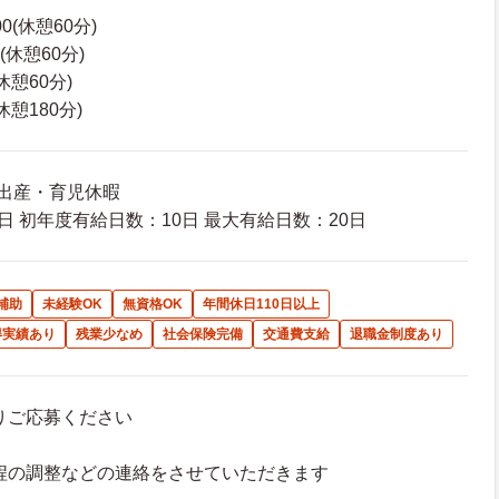
00(休憩60分)
5(休憩60分)
(休憩60分)
(休憩180分)
 出産・育児休暇
日 初年度有給日数：10日 最大有給日数：20日
補助
未経験OK
無資格OK
年間休日110日以上
得実績あり
残業少なめ
社会保険完備
交通費支給
退職金制度あり
よりご応募ください
接日程の調整などの連絡をさせていただきます