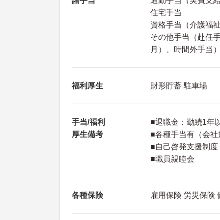
諸手当
通勤手当（実費支給上
住宅手当
資格手当（介護福祉士
その他手当（赴任手当
月）、時間外手当
福利厚生
財形貯蓄 駐車場
手当/福利
■退職金：勤続1年
厚生備考
■各種手当有（会社
■自己啓発支援制度
■職員親睦会
各種保険
雇用保険 労災保険