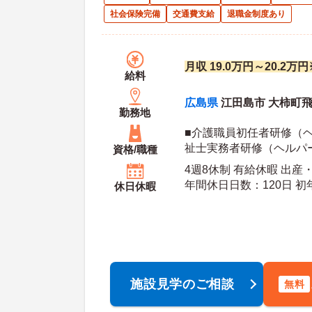
社会保険完備
交通費支給
退職金制度あり
月収 19.0万円～20.2
給料
広島県
江田島市 大柿町飛渡
勤務地
■介護職員初任者研修（
祉士実務者研修（ヘルパ
資格/職種
いずれかがあれば尚可 ■
4週8休制 有給休暇 出産
と尚可 ※無資格・未経験
年間休日日数：120日 初年度有給日数：10日 最
休日休暇
大有給日数：20日
施設見学のご相談
無料