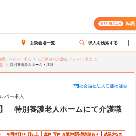
転職
無料!簡単1分
面談会場一覧
求人を検索する
護職・ヘルパー求人
江田島市の介護職・ヘルパー求人
覧
特別養護老人ホーム・江能
社会福祉法人江能福祉会
ルパー求人
】 特別養護老人ホームにて介護職
K
年間休日110日以上
産休･育休･介護休暇取得実績あり
残業少なめ