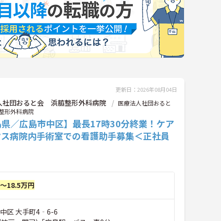
更新日：2026年08月04日
人社団おると会 浜脇整形外科病院
医療法人社団おると
整形外科病院
県／広島市中区】最長17時30分終業！ケア
クス病院内手術室での看護助手募集＜正社員
円～18.5万円
中区 大手町4‐6-6