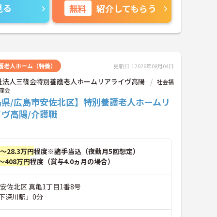
見る
無料
紹介してもらう
護老人ホーム（特養）
更新日：2026年08月04日
祉法人三篠会特別養護老人ホームリアライヴ高陽
社会福
篠会
島県/広島市安佐北区】特別養護老人ホームリ
ヴ高陽/介護職
円～28.3万円
程度※諸手当込（夜勤月5回想定）
～408万円
程度（賞与4.0ヵ月の場合）
安佐北区 真亀1丁目1番8号
下深川駅」0分