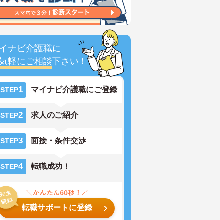
イナビ介護職に
気軽にご相談
下さい！
1
マイナビ介護職にご登録
STEP
2
求人のご紹介
STEP
3
面接・条件交渉
STEP
4
転職成功！
STEP
転職サポートに登録