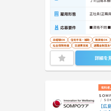
ＪＲ山陽本線
雇用形態
正社員(正職員
応募要件
■資格不問 
未経験OK
住宅手当・補助
無資格OK
社会保険完備
交通費支給
退職金制度あ
詳細を
有料老
ＳＯＭ
ＳＯ
【広