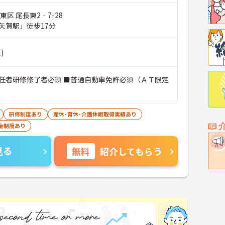
東区 尾長東2‐7-28
矢賀駅」徒歩17分
)
任者研修修了者必須 ■普通自動車免許必須（ＡＴ限定
研修制度あり
産休･育休･介護休暇取得実績あり
金制度あり
見る
無料
紹介してもらう