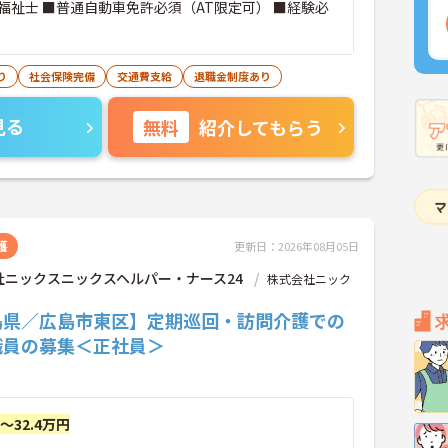
福祉士 ■普通自動車免許必須（AT限定可） ■経験必
り
社会保険完備
交通費支給
退職金制度あり
見る
無料
紹介してもらう
護
更新日：2026年08月05日
社ニックスニックスヘルパー・ナース24
株式会社ニック
島県／広島市東区】定期巡回・訪問介護での
職員の募集＜正社員＞
円～32.4万円