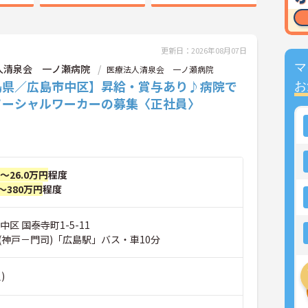
更新日：2026年08月07日
マ
人清泉会 一ノ瀬病院
医療法人清泉会 一ノ瀬病院
島県／広島市中区】昇給・賞与あり♪病院で
お
ソーシャルワーカーの募集〈正社員〉
円～26.0万円
程度
～380万円
程度
中区 国泰寺町1-5-11
(神戸－門司)「広島駅」バス・車10分
)