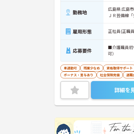
広島県 広島市
勤務地
ＪＲ芸備線「
雇用形態
正社員(正職員
■介護職員初
応募要件
可）
車通勤可
残業少なめ
資格取得サポート
ボーナス・賞与あり
社会保険完備
退職
詳細を