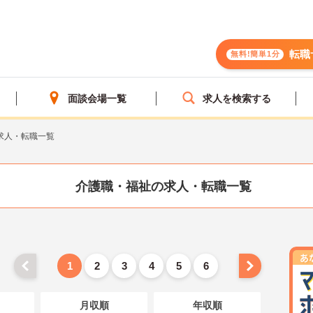
転職
無料!簡単1分
面談会場一覧
求人を検索する
求人・転職一覧
介護職・福祉の求人・転職一覧
1
2
3
4
5
6
月収順
年収順