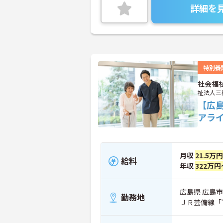
詳細を
特別養
社会福
祉法人三
【広
アライ
月収
21.5万
給料
年収
322万円
広島県 広島市
勤務地
ＪＲ芸備線「