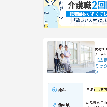
医療法
会 浜脇
【広島
ミッ
＞
給料
月収
18.2万
広島県 広島市
勤務地