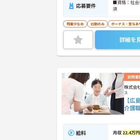
■資格：社会
応募要件
須
残業少なめ
日勤のみ
ボーナス・賞与あ
詳細を
訪問看
株式会
ス
【広
介護
給料
月収
22.4万