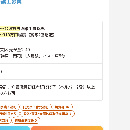
介護士募集
円～22.9万円
※諸手当込み
～313万円
程度（賞与2回想定）
東区 光が丘2-40
(神戸－門司)「広島駅」バス・車5分
)
免許、介護職員初任者研修修了（ヘルパー2級）以上
の方も可
宅手当・補助
託児所・育児補助
無資格OK
研修制度あり
産休･育休･介護休暇取得実績あり
費支給
退職金制度あり