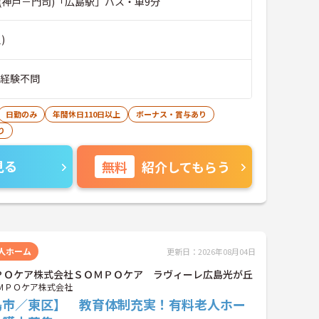
(神戸－門司)「広島駅」バス・車9分
)
■経験不問
日勤のみ
年間休日110日以上
ボーナス・賞与あり
り
見る
無料
紹介してもらう
人ホーム
更新日：2026年08月04日
ＰＯケア株式会社ＳＯＭＰＯケア ラヴィーレ広島光が丘
ＭＰＯケア株式会社
島市／東区】 教育体制充実！有料老人ホー