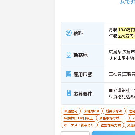
ムで
月収
19.8万
給料
年収
270万円
広島県 広島市
勤務地
ＪＲ山陽本線
雇用形態
正社員(正職員
■介護福祉士
応募要件
※資格見込み
車通勤可
未経験OK
残業少なめ
住
年間休日110日以上
資格取得サポート
ボーナス・賞与あり
社会保険完備
交通