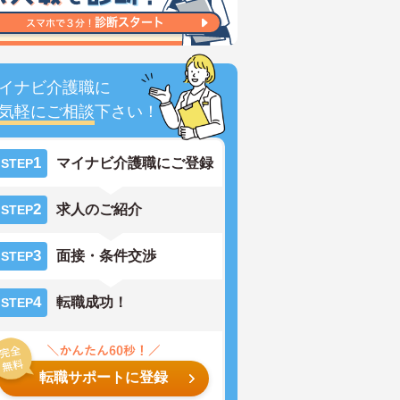
イナビ介護職に
気軽にご相談
下さい！
1
マイナビ介護職にご登録
STEP
2
求人のご紹介
STEP
3
面接・条件交渉
STEP
4
転職成功！
STEP
転職サポートに登録