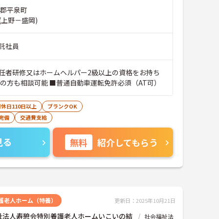
井郡平泉町
(上野－盛岡)
託社員
任者研修又はホームヘルパー2級以上の資格をお持ち
格の方も相談可能 ■普通自動車運転免許必須（AT可）
休日110日以上
ブランクOK
完備
交通費支給
見る
無料
紹介してもらう
護老人ホーム（特養）
更新日：2025年10月21日
祉法人寿憩会特別養護老人ホームいこいの結
社会福祉法