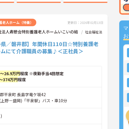
護老人ホーム（特養）
更新日：2026年02月13日
マ
祉法人寿憩会特別養護老人ホームいこいの結
社会福祉法
お
手県／磐井郡】年間休日110日☆特別養護老
ームにて介護職員の募集♪＜正社員＞
円～26.9万円
程度 ※夜勤手当4回想定
～374万円
程度
郡平泉町 長島字竜ケ坂42
(上野－盛岡)「平泉駅」バス・車10分
)