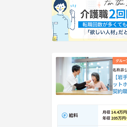
グルー
名称非
【岩
ット
契約
月収
14.4万
給料
年収
205万円