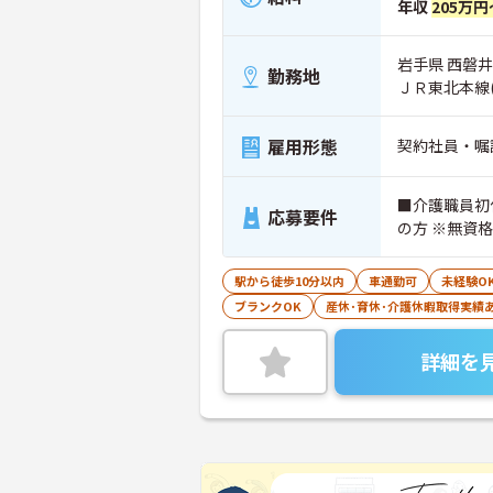
年収
205万円
岩手県 西磐
勤務地
ＪＲ東北本線
雇用形態
契約社員・嘱
■介護職員初
応募要件
の方 ※無資
駅から徒歩10分以内
車通勤可
未経験O
ブランクOK
産休･育休･介護休暇取得実績
詳細を