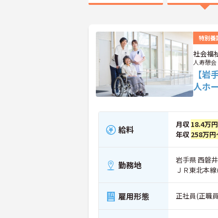
特別養
社会福
人寿憩会
【岩
人ホ
月収
18.4万
給料
年収
258万円
岩手県 西磐井
勤務地
ＪＲ東北本線
雇用形態
正社員(正職員