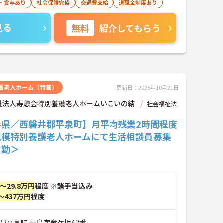
・賞与あり
社会保険完備
交通費支給
退職金制度あり
見る
無料
紹介してもらう
護老人ホーム（特養）
更新日：2025年10月21日
祉法人寿憩会特別養護老人ホームいこいの結
社会福祉法
手県／西磐井郡平泉町】月平均残業2時間程度
規模特別養護老人ホームにて生活相談員募集
常勤＞
円～29.8万円
程度 ※諸手当込み
～437万円
程度
郡平泉町 長島字竜ケ坂42番