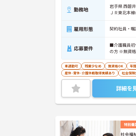
岩手県 西磐
勤務地
ＪＲ東北本線
雇用形態
契約社員・嘱
■介護職員初
応募要件
の方 ※無資
車通勤可
残業少なめ
無資格OK
年間
産休･育休･介護休暇取得実績あり
社会保険
詳細を
特別養
社会福