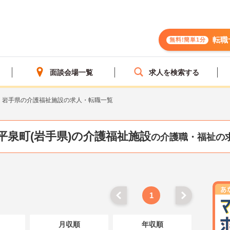
転職
無料!簡単1分
面談会場一覧
求人を検索する
岩手県の介護福祉施設の求人・転職一覧
平泉町(岩手県)の介護福祉施設
の介護職・福祉の
1
月収順
年収順