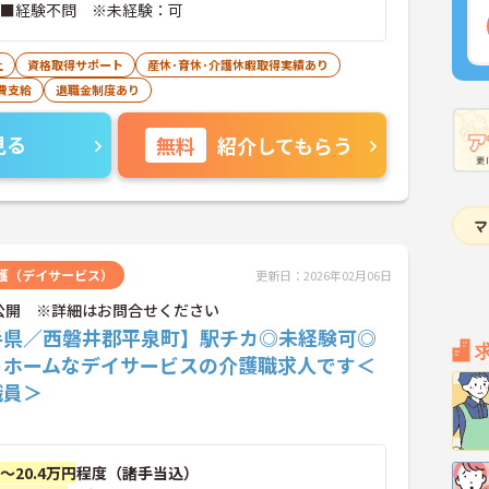
 ■経験不問 ※未経験：可
上
資格取得サポート
産休･育休･介護休暇取得実績あり
費支給
退職金制度あり
見る
無料
紹介してもらう
護（デイサービス）
更新日：2026年02月06日
公開 ※詳細はお問合せください
手県／西磐井郡平泉町】駅チカ◎未経験可◎
トホームなデイサービスの介護職求人です＜
職員＞
円～20.4万円
程度（諸手当込）