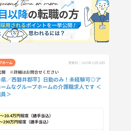
プホーム
更新日：2025年12月18日
公開 ※詳細はお問合せください
手県／西磐井郡平】日勤のみ！未経験可◎ア
ホームなグループホームの介護職求人です ＜
職員＞
円～20.4万円
程度（諸手当込）
～290万円
程度（諸手当込）