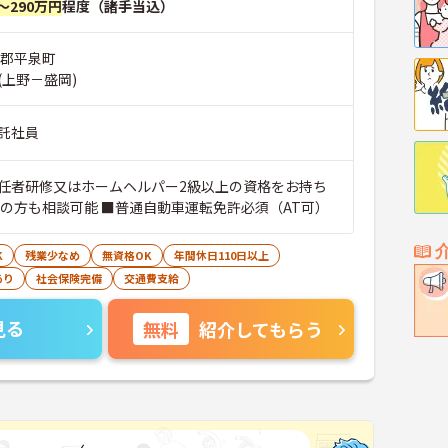
～290万円
程度（諸手当込）
井郡平泉町
(上野－盛岡)
託社員
任者研修又はホームヘルパー2級以上の資格をお持ち
格の方も相談可能 ■普通自動車運転免許必須（AT可）
K
残業少なめ
無資格OK
年間休日110日以上
あり
社会保険完備
交通費支給
見る
無料
紹介してもらう