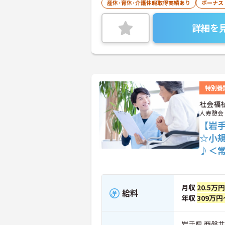
産休･育休･介護休暇取得実績あり
ボーナス
詳細を
特別養
社会福
人寿憩会
【岩
☆小
♪＜
月収
20.5万
給料
年収
309万円
岩手県 西磐井