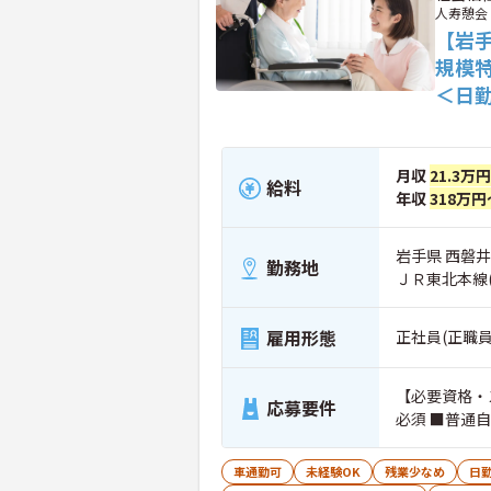
人寿憩会
【岩
規模
＜日
月収
21.3万
給料
年収
318万円
岩手県 西磐井
勤務地
ＪＲ東北本線
雇用形態
正社員(正職員
【必要資格・
応募要件
必須 ■普通
車通勤可
未経験OK
残業少なめ
日