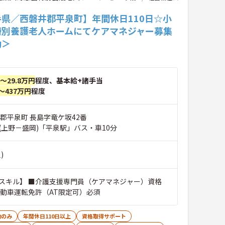
手県／西磐井郡平泉町】年間休日110日☆小
特別養護老人ホームにてケアマネジャー募集
勤＞
円～29.8万円
程度、基本給+諸手当
～437万円
程度
郡平泉町 長島字竜ケ坂42番
(上野－盛岡)「平泉駅」バス・車10分
)
スキル】 ■介護支援専門員（ケアマネジャー）資格
自動車運転免許（AT限定可）必須
勤のみ
年間休日110日以上
資格取得サポート