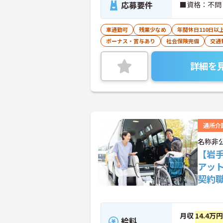
応募要件
■資格：不問
車通勤可
残業少なめ
年間休日110日以
ボーナス・賞与あり
社会保険完備
交通
詳細を
通所介
名称非
【岩
アッ
契約
月収
14.4万
給料