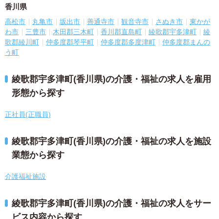
香川県
高松市
丸亀市
坂出市
善通寺市
観音寺市
さぬき市
東かが
わ市
三豊市
木田郡三木町
香川郡直島町
綾歌郡宇多津町
綾
歌郡綾川町
仲多度郡琴平町
仲多度郡多度津町
仲多度郡まんの
う町
綾歌郡宇多津町(香川県)の介護・福祉の求人を雇用
形態から探す
正社員(正職員)
綾歌郡宇多津町(香川県)の介護・福祉の求人を施設
業態から探す
介護福祉施設
綾歌郡宇多津町(香川県)の介護・福祉の求人をサー
ビス内容から探す