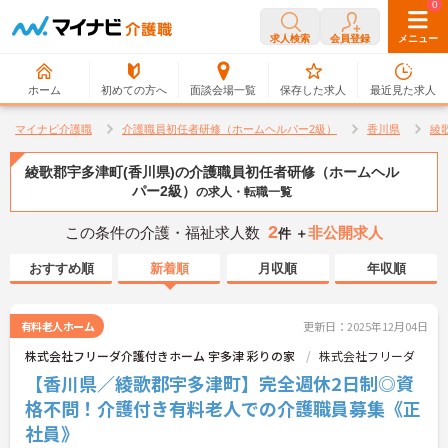
0
0
求人検索
会員登録
メニュー
ホーム
初めての方へ
面談会場一覧
保存した求人
最近見た求人
マイナビ介護職
介護職員初任者研修（ホームヘルパー2級）
香川県
綾
綾歌郡宇多津町(香川県)の介護職員初任者研修（ホームヘル
パー2級）
の求人・転職一覧
2
この条件の介護・福祉求人数
非公開求人
件 ＋
おすすめ順
新着順
月収順
年収順
有料老人ホーム
更新日：2025年12月04日
株式会社フリーダ介護付きホーム 宇多津 彩りの家
株式会社フリーダ
【香川県／綾歌郡宇多津町】完全週休2日制◎資
格不問！介護付き有料老人での介護職員募集《正
社員》