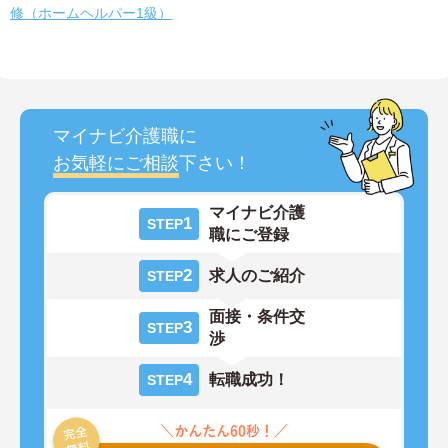
修（ホームヘルパー1級）
マイナビ介護職に
お気軽にご相談
下さい！
マイナビ介護
1
STEP
職にご登録
2
求人のご紹介
STEP
面接・条件交
3
STEP
渉
4
転職成功！
STEP