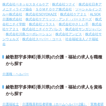
株式会社ベネッセスタイルケア
株式会社ツクイ
株式会社日本ア
メニティライフ協会
ＳＯＭＰＯケア株式会社
ソーシャルインク
ルー株式会社
株式会社SOYOKAZE
株式会社ケア２１
ALSOK
介護株式会社
株式会社ケアリッツ・アンド・パートナーズ
株式
会社ニチイ学館
株式会社ソラスト
株式会社やさしい手
株式会
社ケア２１
株式会社ニチイケアパレス
株式会社サンガジャパン
株式会社川島コーポレーション
株式会社アンビス
株式会社サ
ンウェルズ
株式会社スーパー・コート
社会福祉法人ノテ福祉
会
綾歌郡宇多津町(香川県)の介護・福祉の求人を職種
から探す
介護職・ヘルパー
綾歌郡宇多津町(香川県)の介護・福祉の求人を資格
から探す
介護福祉士
介護職員初任者研修（ホームヘルパー2級）
実務者研