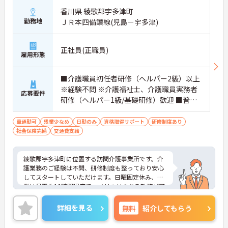
香川県 綾歌郡宇多津町
勤務地
ＪＲ本四備讃線(児島－宇多津)
正社員(正職員)
雇用形態
■介護職員初任者研修（ヘルパー2級）以上
※経験不問 ※介護福祉士、介護職員実務者
応募要件
研修（ヘルパー1級/基礎研修）歓迎 ■普通
自動車運転免許（AT限定可）
車通勤可
残業少なめ
日勤のみ
資格取得サポート
研修制度あり
社会保険完備
交通費支給
綾歌郡宇多津町に位置する訪問介護事業所です。介
護業務のご経験は不問、研修制度も整っており安心
してスタートしていただけます。日曜固定休み、残
業は月平均10時間程度で、メリハリのある勤務が可
能です。介護関連資格取得休暇制度・費用補助等も
あり、働きながらスキルアップも目指します。ご興
詳細を見る
無料
紹介してもらう
味のある方には、面接対策ポイントなど、さらに詳
細をお話しいたしますのでお気軽にご相談くださ