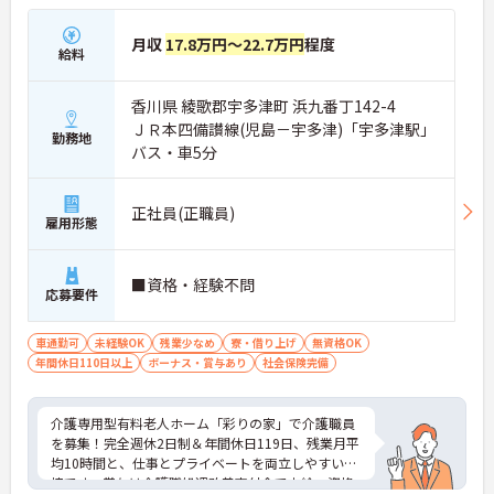
月収
17.8万円～22.7万円
程度
給料
香川県 綾歌郡宇多津町 浜九番丁142-4
ＪＲ本四備讃線(児島－宇多津)「宇多津駅」
勤務地
バス・車5分
正社員(正職員)
雇用形態
■資格・経験不問
応募要件
車通勤可
未経験OK
残業少なめ
寮・借り上げ
無資格OK
年間休日110日以上
ボーナス・賞与あり
社会保険完備
介護専用型有料老人ホーム「彩りの家」で介護職員
を募集！完全週休2日制＆年間休日119日、残業月平
均10時間と、仕事とプライベートを両立しやすい環
境です。賞与は介護職処遇改善交付金で支給、資格