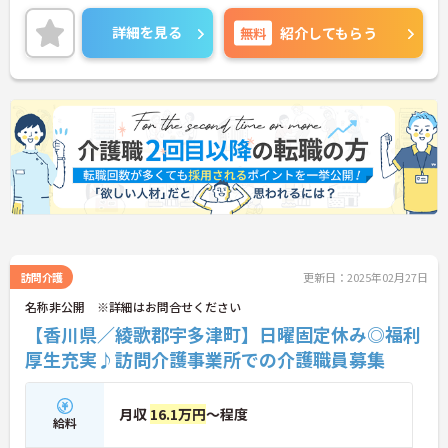
取得支援制度もありスキルアップも目指せる職場で
す。JR予讃線「宇多津駅」より車で5分、無料駐車
詳細を見る
無料
紹介してもらう
場も完備しており、通勤も便利です。入居可能住宅
（単身・世帯用）もあるので、遠方からの応募も歓
迎です。入居者様の日常生活をサポートするやりが
いのある仕事で、あなたの資格や経験を活かしてみ
ませんか？ご興味のある方は詳細等をお伝えします
ので、お気軽にお問い合わせください。
訪問介護
更新日：2025年02月27日
名称非公開 ※詳細はお問合せください
【香川県／綾歌郡宇多津町】日曜固定休み◎福利
厚生充実♪訪問介護事業所での介護職員募集
月収
16.1万円
～程度
給料