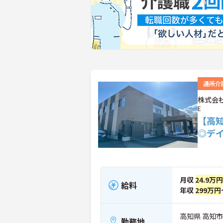
通所介
株式会社
E
【高
◎デ
月収
24.9万円
給料
年収
299万円
高知県 高知市 
勤務地