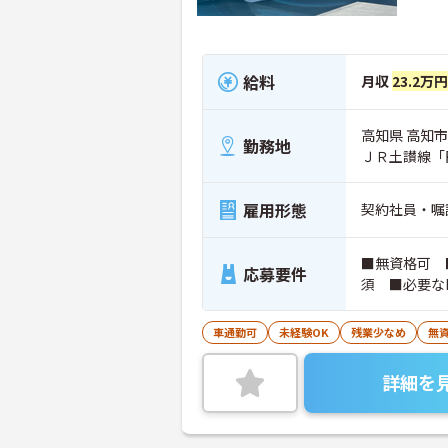
給料
月収
23.2万
高知県 高知市 
勤務地
ＪＲ土讃線「
雇用形態
契約社員・嘱
■無資格可 
応募要件
須 ■必要な
車通勤可
未経験OK
残業少なめ
無資
詳細を