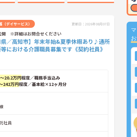
護（デイサービス）
更新日：2026年08月07日
マ
公開 ※詳細はお問合せください
お
知県／高知市】年末年始&夏季休暇あり♪通所
所等における介護職員募集です《契約社員》
円～20.2万円
程度／職務手当込み
～242万円
程度／基本給×12ヶ月分
線
託社員