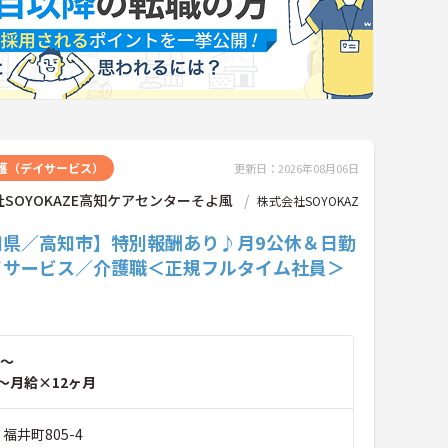
護（デイサービス）
更新日：2026年08月06日
SOYOKAZE高知ケアセンターそよ風
株式会社SOYOKAZ
知県／高知市】特別報酬あり♪月9公休＆日勤
イサービス／介護職＜正規フルタイム社員＞
～
～月給×12ヶ月
福井町805-4