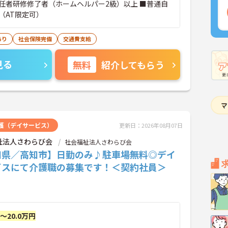
任者研修修了者（ホームヘルパー2級）以上 ■普通自
（AT限定可）
あり
社会保険完備
交通費支給
見る
無料
紹介してもらう
護（デイサービス）
更新日：2026年08月07日
祉法人さわらび会
社会福祉法人さわらび会
知県／高知市】日勤のみ♪駐車場無料◎デイ
ビスにて介護職の募集です！＜契約社員＞
円～20.0万円