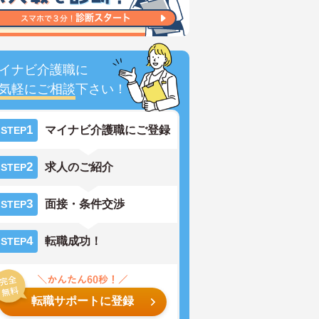
イナビ介護職に
気軽にご相談
下さい！
1
マイナビ介護職にご登録
STEP
2
求人のご紹介
STEP
3
面接・条件交渉
STEP
4
転職成功！
STEP
転職サポートに登録