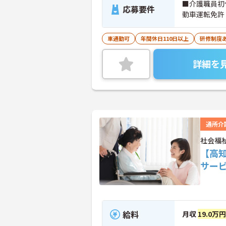
■介護職員初
応募要件
動車運転免許
車通勤可
年間休日110日以上
研修制度
詳細を
通所介
社会福
【高
サー
給料
月収
19.0万