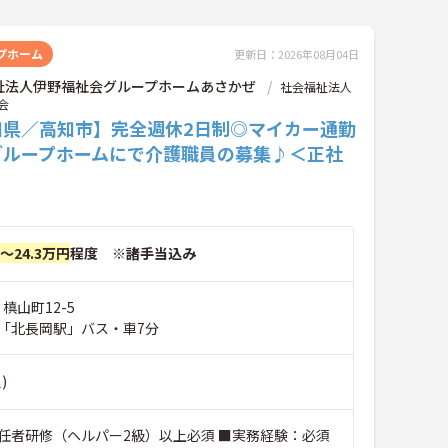
プホーム
更新日：2026年08月04日
祉法人伊野福祉会グループホームあさかぜ
社会福祉法人
会
知県／高知市】完全週休2日制◎マイカー通勤
グループホームにで介護職員の募集♪＜正社
円～24.3万円
程度 ※諸手当込み
槙山町12-5
「北長岡駅」バス・車7分
)
任者研修（ヘルパー2級）以上必須 ■実務経験：必須