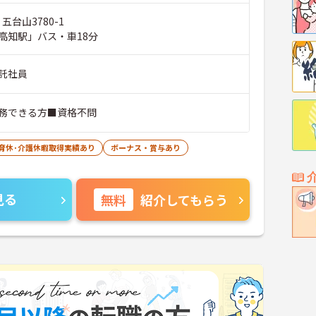
五台山3780-1
高知駅」バス・車18分
託社員
務できる方■資格不問
･育休･介護休暇取得実績あり
ボーナス・賞与あり
見る
無料
紹介してもらう