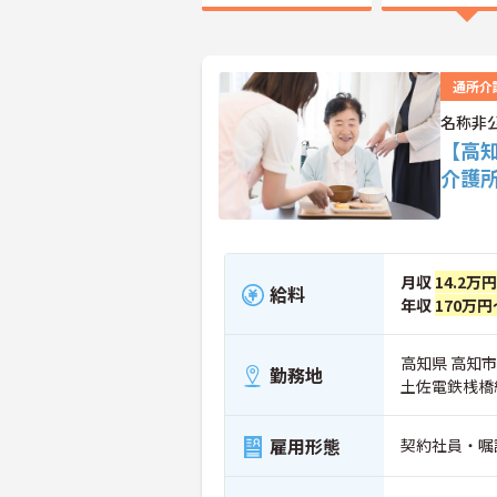
通所介
名称非
【高
介護
月収
14.2万
給料
年収
170万円
高知県 高知市
勤務地
土佐電鉄桟橋
雇用形態
契約社員・嘱