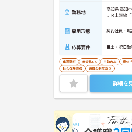
高知県 高知市 
勤務地
ＪＲ土讃線「
雇用形態
契約社員・嘱
応募要件
■土・祝日勤
車通勤可
無資格OK
日勤のみ
産休
社会保険完備
退職金制度あり
詳細を