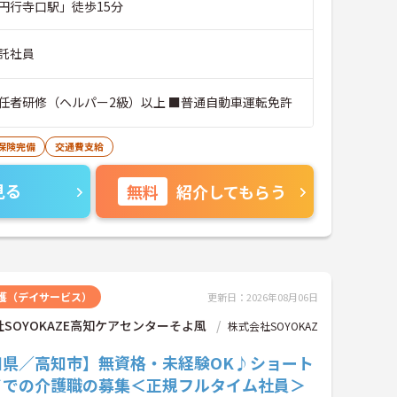
円行寺口駅」徒歩15分
託社員
任者研修（ヘルパー2級）以上 ■普通自動車運転免許
保険完備
交通費支給
見る
無料
紹介してもらう
護（デイサービス）
更新日：2026年08月06日
SOYOKAZE高知ケアセンターそよ風
株式会社SOYOKAZ
知県／高知市】無資格・未経験OK♪ショート
イでの介護職の募集＜正規フルタイム社員＞