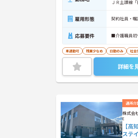
ＪＲ土讃線「
雇用形態
契約社員・嘱
応募要件
■介護職員初
車通勤可
残業少なめ
日勤のみ
社会
詳細を
通所介
株式会社
E
【高
ステ