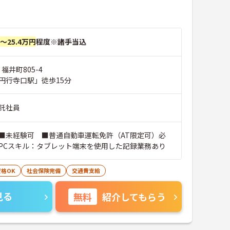
円～25.4万円
程度※諸手当込
福井町805-4
円行寺口駅」徒歩15分
託社員
■未経験可 ■普通自動車運転免許（AT限定可）必
PCスキル：タブレット端末を使用した記録業務あり
格OK
社会保険完備
交通費支給
見る
無料
紹介してもらう