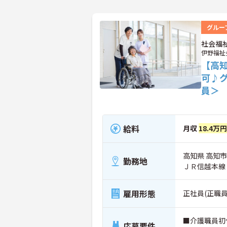
グルー
社会福
伊野福祉
【高
可♪
員＞
給料
月収
18.4万
高知県 高知市 
勤務地
ＪＲ信越本線
雇用形態
正社員(正職員
■介護職員初
応募要件