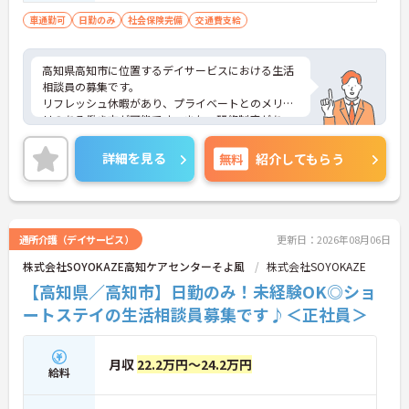
自動車運転免許：必須
車通勤可
日勤のみ
社会保険完備
交通費支給
高知県高知市に位置するデイサービスにおける生活
相談員の募集です。
リフレッシュ休暇があり、プライベートとのメリハ
リのある働き方が可能です。また、研修制度があ
り、働きながらスキルアップが目指せる環境です。
ご興味のある方には、面接対策ポイントなど、さら
詳細を見る
無料
紹介してもらう
に詳細をご案内しますのでお気軽にご相談くださ
い！
通所介護（デイサービス）
更新日：2026年08月06日
株式会社SOYOKAZE高知ケアセンターそよ風
株式会社SOYOKAZE
【高知県／高知市】日勤のみ！未経験OK◎ショ
ートステイの生活相談員募集です♪＜正社員＞
月収
22.2万円～24.2万円
給料