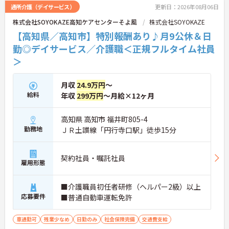
通所介護（デイサービス）
更新日：2026年08月06日
株式会社SOYOKAZE高知ケアセンターそよ風
株式会社SOYOKAZE
【高知県／高知市】特別報酬あり♪月9公休＆日
勤◎デイサービス／介護職＜正規フルタイム社員
＞
月収
24.9万円
～
給料
年収
299万円
～月給×12ヶ月
高知県 高知市 福井町805-4
勤務地
ＪＲ土讃線「円行寺口駅」徒歩15分
契約社員・嘱託社員
雇用形態
■介護職員初任者研修（ヘルパー2級）以上
応募要件
■普通自動車運転免許
車通勤可
残業少なめ
日勤のみ
社会保険完備
交通費支給