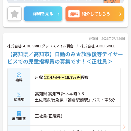
賞与4.3ヶ月分支給実績もあり、頑張りがしっかりと
反映されるのもおすすめしたいポイントのひとつ！
詳細を見る
無料
紹介してもらう
ご興味ある方には、面接対策ポイントなど、さらに
詳細をお話しいたしますのでお気軽にご相談くださ
い。
更新日：2026年07月29日
株式会社GOOD SMILEグッドスマイル朝倉
株式会社GOOD SMILE
【高知県／高知市】日勤のみ★放課後等デイサー
ビスでの児童指導員の募集です！＜正社員＞
月収
18.4万円～26.7万円
程度
給料
高知県 高知市 針木本町9-8
勤務地
土佐電鉄後免線「朝倉駅前駅」バス・車6分
正社員(正職員)
雇用形態