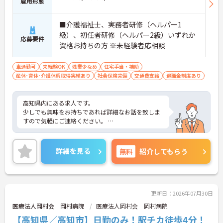
雇用形態
■介護福祉士、実務者研修（ヘルパー1
級）、初任者研修（ヘルパー2級）いずれか
応募要件
資格お持ちの方 ※未経験者応相談
車通勤可
未経験OK
残業少なめ
住宅手当・補助
産休･育休･介護休暇取得実績あり
社会保険完備
交通費支給
退職金制度あり
高知県内にある求人です。
少しでも興味をお持ちであれば詳細なお話を致しま
すので気軽にご連絡ください。
正社員は病院のものをそれぞれ複製頂き、
デイサービスに関しては夜勤の記載を消して作成く
詳細を見る
無料
紹介してもらう
ださい。
更新日：2026年07月30日
医療法人岡村会 岡村病院
医療法人岡村会 岡村病院
【高知県／高知市】日勤のみ！駅チカ徒歩4分！