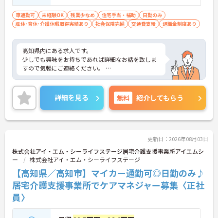
車通勤可
未経験OK
残業少なめ
住宅手当・補助
日勤のみ
産休･育休･介護休暇取得実績あり
社会保険完備
交通費支給
退職金制度あり
高知県内にある求人です。
少しでも興味をお持ちであれば詳細なお話を致しま
すので気軽にご連絡ください。
正社員は病院のものをそれぞれ複製頂き、
デイサービスに関しては夜勤の記載を消して作成く
詳細を見る
無料
紹介してもらう
ださい。
更新日：2026年08月03日
株式会社アイ・エム・シーライフステージ居宅介護支援事業所アイエムシ
ー
株式会社アイ・エム・シーライフステージ
【高知県／高知市】マイカー通勤可◎日勤のみ♪
居宅介護支援事業所でケアマネジャー募集〈正社
員〉