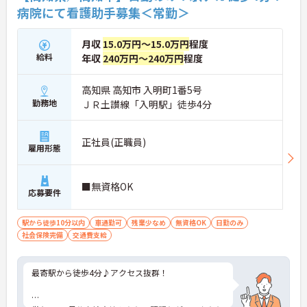
病院にて看護助手募集＜常勤＞
月収
15.0万円～15.0万円
程度
給料
年収
240万円～240万円
程度
高知県 高知市 入明町1番5号
勤務地
ＪＲ土讃線「入明駅」徒歩4分
正社員(正職員)
雇用形態
■無資格OK
応募要件
駅から徒歩10分以内
車通勤可
残業少なめ
無資格OK
日勤のみ
社会保険完備
交通費支給
最寄駅から徒歩4分♪アクセス抜群！