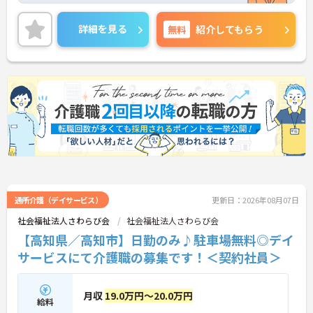
す。
また未経験の方でも働きやすく、年間休日の多さを
詳細を見る
無料
紹介してもらう
活用して、介護福祉士やケアマネまでのキャリア形
成をした職員や、プライベートを充実させている職
員もおります。
ご興味ある方には、面接対策ポイントなど、詳細を
お話しいたしますのでお気軽にご相談ください。
通所介護（デイサービス）
更新日：2026年08月07日
社会福祉法人さわらび会
社会福祉法人さわらび会
【高知県／高知市】日勤のみ♪駐車場無料◎デイ
サービスにて介護職の募集です！＜契約社員＞
月収
19.0万円～20.0万円
給料