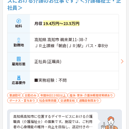
スにおける介護のお仕事です♪＜介護福祉士・正
社員＞
月収
19.4万円～23.5万円
給料
高知県 高知市 鵜来巣11-38-7
勤務地
ＪＲ土讃線「朝倉(ＪＲ)駅」バス・車8分
正社員(正職員)
雇用形態
■実務経験：不問
応募要件
車通勤可
日勤のみ
年間休日110日以上
産休･育休･介護休暇取得実績あり
ボーナス・賞与あり
社会保険完備
交通費支給
退職金制度あり
高知県高知市に位置するデイサービスにおける介護
職員（介護福祉士）の募集です。施設では、ご利用
者の心身機能の維持・向上を目指し、送迎付きの入