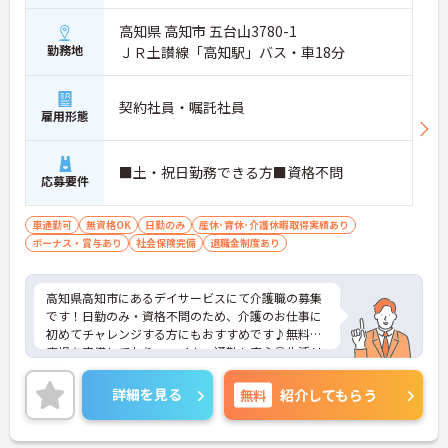
高知県 高知市 五台山3780-1
勤務地
ＪＲ土讃線「高知駅」バス・車18分
契約社員・嘱託社員
雇用形態
■土・祝日勤務できる方■資格不問
応募要件
車通勤可
無資格OK
日勤のみ
産休･育休･介護休暇取得実績あり
ボーナス・賞与あり
社会保険完備
退職金制度あり
高知県高知市にあるデイサービスにて介護職の募集
です！日勤のみ・資格不問のため、介護のお仕事に
初めてチャレンジする方にもおすすめです♪無料駐
車場を完備しており、マイカー通勤も安心◎生活リ
ズムを整えながら、無理なく働ける環境です。ご興
味のある方には、面接対策ポイントなど、さらに詳
詳細を見る
無料
紹介してもらう
細をご案内しますのでお気軽にご相談ください！