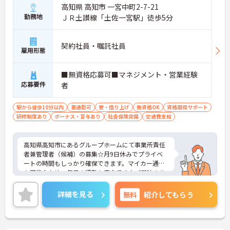
高知県 高知市 一宮中町2-7-21
勤務地
ＪＲ土讃線「土佐一宮駅」徒歩5分
契約社員・嘱託社員
雇用形態
■無資格応募可■マネジメント・営業経験
応募要件
者
駅から徒歩10分以内
車通勤可
寮・借り上げ
無資格OK
資格取得サポート
研修制度あり
ボーナス・賞与あり
社会保険完備
交通費支給
高知県高知市にあるグループホームにて事業所責任
者兼管理者（候補）の募集☆月9日休みでプライベ
ートの時間もしっかり確保できます。マイカー通勤
も可能なため、毎日の通勤も安心です♪ご興味のあ
る方には、面接対策ポイントなど、さらに詳細をご
案内しますのでお気軽にご相談ください！
詳細を見る
無料
紹介してもらう