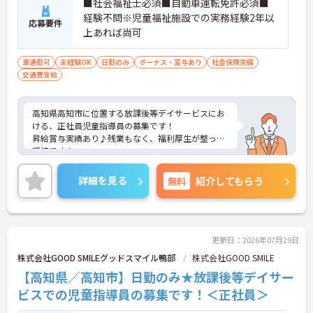
■社会福祉士必須■自動車運転免許必須■
経験不問※児童福祉施設での実務経験2年以
応募要件
上あれば尚可
車通勤可
未経験OK
日勤のみ
ボーナス・賞与あり
社会保険完備
交通費支給
高知県高知市に位置する放課後等デイサービスにお
ける、正社員児童指導員の募集です！
昇給賞与実績あり♪残業もなく、福利厚生が整った
環境です！
ご興味ある方には、面接対策ポイントなど、さらに
詳細をお話しいたしますのでお気軽にご相談くださ
詳細を見る
無料
紹介してもらう
い。
更新日：2026年07月29日
株式会社GOOD SMILEグッドスマイル鴨部
株式会社GOOD SMILE
【高知県／高知市】日勤のみ★放課後等デイサー
ビスでの児童指導員の募集です！＜正社員＞