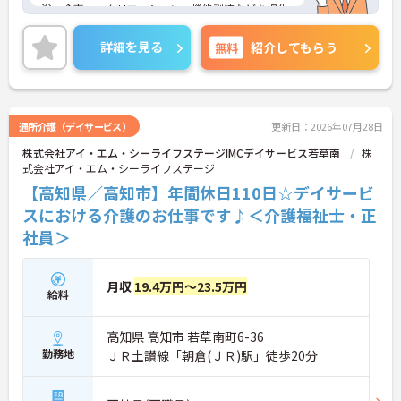
浴・食事・レクリエーション・機能訓練などを提供
されています。
年間休日は110日もあります。プライベートを大切
詳細を見る
無料
紹介してもらう
にしながらご勤務いただけます。また、マイカー通
勤が可能です。通勤が苦になりません。
ご興味のある方には、面接対策ポイントなど、さら
に詳細をご案内しますのでお気軽にご相談くださ
い！
通所介護（デイサービス）
更新日：2026年07月28日
株式会社アイ・エム・シーライフステージIMCデイサービス若草南
株
式会社アイ・エム・シーライフステージ
【高知県／高知市】年間休日110日☆デイサービ
スにおける介護のお仕事です♪＜介護福祉士・正
社員＞
月収
19.4万円～23.5万円
給料
高知県 高知市 若草南町6-36
勤務地
ＪＲ土讃線「朝倉(ＪＲ)駅」徒歩20分