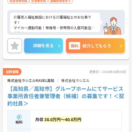
社会保険完備
交通費支給
退職金制度あり
介護老人福祉施設における介護福祉士のお仕事で
す！
マイカー通勤可能！単身用・世帯用の入居可能住宅
あり！
残業ほぼなし！お仕事のあとの時間も有効に使えま
す。
詳細を見る
無料
紹介してもらう
ご興味ある方には、面接対策ポイントなど、さらに
詳細をお話しいたしますのでお気軽にご相談くださ
い！
訪問看護
更新日：2026年08月05日
株式会社ラシエルRASIEL高知
株式会社ラシエル
【高知県／高知市】グループホームにてサービス
事業所責任者兼管理者（候補）の募集です！＜契
約社員＞
月収
38.0万円～40.0万円
給料