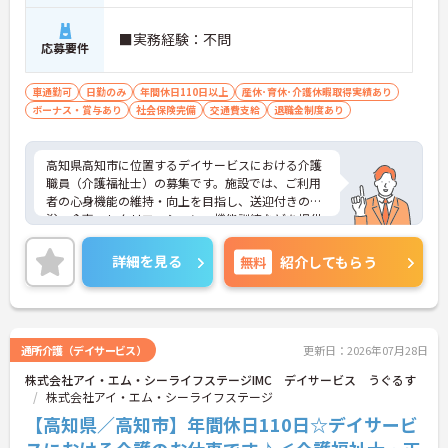
■実務経験：不問
応募要件
車通勤可
日勤のみ
年間休日110日以上
産休･育休･介護休暇取得実績あり
ボーナス・賞与あり
社会保険完備
交通費支給
退職金制度あり
高知県高知市に位置するデイサービスにおける介護
職員（介護福祉士）の募集です。施設では、ご利用
者の心身機能の維持・向上を目指し、送迎付きの入
浴・食事・レクリエーション・機能訓練などを提供
されています。
年間休日は110日もあります。プライベートを大切
詳細を見る
無料
紹介してもらう
にしながらご勤務いただけます。また、マイカー通
勤が可能です。通勤が苦になりません。
ご興味のある方には、面接対策ポイントなど、さら
に詳細をご案内しますのでお気軽にご相談くださ
い！
通所介護（デイサービス）
更新日：2026年07月28日
株式会社アイ・エム・シーライフステージIMC デイサービス うぐるす
株式会社アイ・エム・シーライフステージ
【高知県／高知市】年間休日110日☆デイサービ