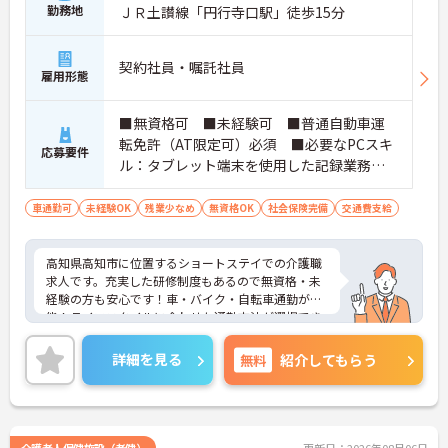
けられるので、安心して業務をスタートできます
勤務地
ＪＲ土讃線「円行寺口駅」徒歩15分
【リフレッシュ休暇を活用して無理なく長く働ける
環境です】
・有給休暇とは別に年間17日間のリフレッシュ休暇
契約社員・嘱託社員
があるため、心身ともにしっかりと休むことができ
雇用形態
ます
・平日の休暇取得もしやすい体制により、ご自身の
■無資格可 ■未経験可 ■普通自動車運
時間やご家族との時間を大切にしながら働き続けら
転免許（AT限定可）必須 ■必要なPCスキ
れます
応募要件
【特別報酬制度で日々の頑張りが評価につながりま
ル：タブレット端末を使用した記録業務あ
す】
り
・業績や評価に応じた特別報酬制度が設けられてい
車通勤可
未経験OK
残業少なめ
無資格OK
社会保険完備
交通費支給
るため、日々の努力が還元されるやりがいを感じら
れます
【自分らしいスタイルでいきいきと活躍できる環境
高知県高知市に位置するショートステイでの介護職
です】
求人です。充実した研修制度もあるので無資格・未
・髪色や髪型、ネイルなどが原則自由となっている
経験の方も安心です！車・バイク・自転車通勤が可
ため、個性を大切にしながら働くことができます
能！ライフスタイルに合わせた通勤方法が選択でき
・社員一人ひとりの価値観を尊重する社風のもと
ます。ご興味のある方には、面接対策ポイント等、
で、無理なくご自身らしく働き続けることが期待で
さらに詳細をお話ししますのでお気軽にご相談くだ
詳細を見る
無料
紹介してもらう
きます
さい！
【全国展開の安定基盤と日勤のみの環境で長期的な
キャリアを描けます】
・全国367拠点以上を展開する大手グループの運営
により、安定した環境で長く働き続けることができ