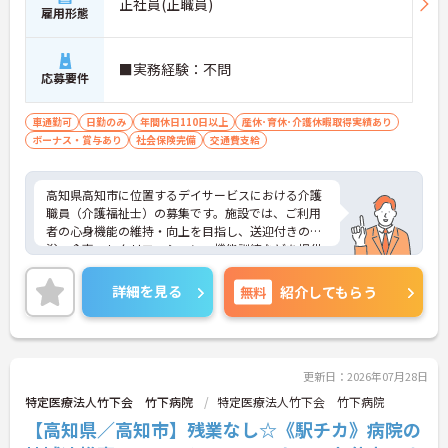
正社員(正職員)
雇用形態
■実務経験：不問
応募要件
車通勤可
日勤のみ
年間休日110日以上
産休･育休･介護休暇取得実績あり
ボーナス・賞与あり
社会保険完備
交通費支給
高知県高知市に位置するデイサービスにおける介護
職員（介護福祉士）の募集です。施設では、ご利用
者の心身機能の維持・向上を目指し、送迎付きの入
浴・食事・レクリエーション・機能訓練などを提供
されています。
年間休日は110日もあります。プライベートを大切
詳細を見る
無料
紹介してもらう
にしながらご勤務いただけます。また、マイカー通
勤が可能です。通勤が苦になりません。
ご興味のある方には、面接対策ポイントなど、さら
に詳細をご案内しますのでお気軽にご相談くださ
い！
更新日：2026年07月28日
特定医療法人竹下会 竹下病院
特定医療法人竹下会 竹下病院
【高知県／高知市】残業なし☆《駅チカ》病院の