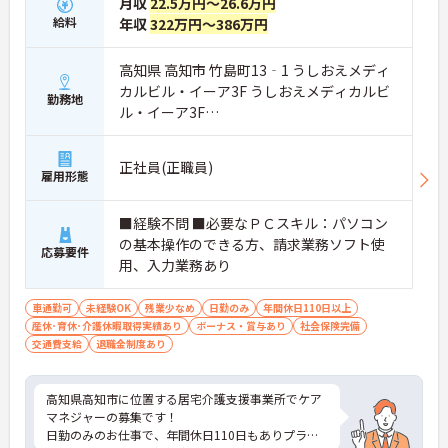
月収
22.5万円～26.6万円
給料
年収
322万円～386万円
高知県 高知市 竹島町13‐1 うしおえメディ
カルビル・イーア3F うしおえメディカルビ
勤務地
ル・イーア3F
ＪＲ土讃線「高知駅」バス・車8分
正社員(正職員)
雇用形態
■経験不問 ■必要なＰＣスキル：パソコン
の基本操作のできる方、請求業務ソフト使
応募要件
用、入力業務あり
車通勤可
未経験OK
残業少なめ
日勤のみ
年間休日110日以上
産休･育休･介護休暇取得実績あり
ボーナス・賞与あり
社会保険完備
交通費支給
退職金制度あり
高知県高知市に位置する居宅介護支援事業所でケア
マネジャーの募集です！
日勤のみのお仕事で、年間休日110日もありプライ