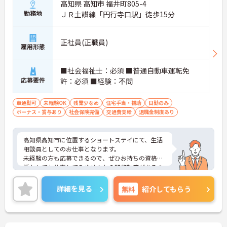
高知県 高知市 福井町805-4
勤務地
ＪＲ土讃線「円行寺口駅」徒歩15分
正社員(正職員)
雇用形態
■社会福祉士：必須 ■普通自動車運転免
応募要件
許：必須 ■経験：不問
車通勤可
未経験OK
残業少なめ
住宅手当・補助
日勤のみ
ボーナス・賞与あり
社会保険完備
交通費支給
退職金制度あり
高知県高知市に位置するショートステイにて、生活
相談員としてのお仕事となります。
未経験の方も応募できるので、ぜひお持ちの資格を
活かしてお仕事してみませんか？研修制度があるの
で、初めてのお仕事の方でも安心して始めることが
できます！
詳細を見る
無料
紹介してもらう
ご興味ある方は面接ポイントをお伝えしますので、
お気軽にお問い合わせください♪