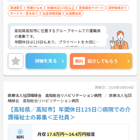
必須
車通勤可
残業少なめ
年間休日110日以上
資格取得サポート
研修制度あり
ボーナス・賞与あり
社会保険完備
交通費支給
高知県高知市に位置するグループホームで介護職員
の募集です。
年間休日は110日もあり、プライベートを大切にし
ながらご勤務いただけます。ご利用者一人ひとりに
寄り添って、その方に合わせた介護サービスの提供
を行っていただける方を募集しています。
詳細を見る
無料
紹介してもらう
ご興味のある方には、面接対策ポイントなど、さら
に詳細をご案内しますのでお気軽にご相談くださ
い！
更新日：2026年08月04日
医療法人社団晴緑会 高知総合リハビリテーション病院
医療法人社団
晴緑会 高知総合リハビリテーション病院
【高知県／高知市】年間休日125日◎病院での介
護福祉士の募集＜正社員＞
月収
17.6万円～24.4万円
程度
給料