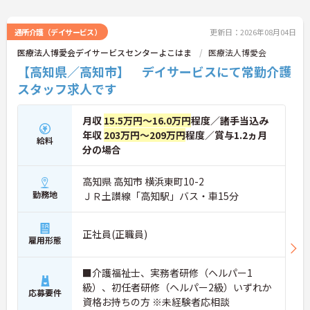
通所介護（デイサービス）
更新日：2026年08月04日
医療法人博愛会デイサービスセンターよこはま
医療法人博愛会
【高知県／高知市】 デイサービスにて常勤介護
スタッフ求人です
月収
15.5万円～16.0万円
程度／諸手当込み
年収
203万円～209万円
程度／賞与1.2ヵ月
給料
分の場合
高知県 高知市 横浜東町10-2
勤務地
ＪＲ土讃線「高知駅」バス・車15分
正社員(正職員)
雇用形態
■介護福祉士、実務者研修（ヘルパー1
級）、初任者研修（ヘルパー2級）いずれか
応募要件
資格お持ちの方 ※未経験者応相談