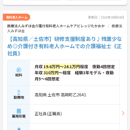
有料老人ホーム
更新日：2026年08月04日
医療法人みずほ会介護付有料老人ホームケアビレッジたかおか
医療法
人みずほ会
【高知県／土佐市】研修支援制度あり♪残業少な
め◎介護付き有料老人ホームでの介護福祉士《正
社員》
月収
19.6万円～24.1万円
程度 夜勤4回想定
年収
310万円
～程度 経験3年モデル・夜勤
給料
月5～6回想定
高知県 土佐市 高岡町乙2641
勤務地
正社員(正職員)
雇用形態