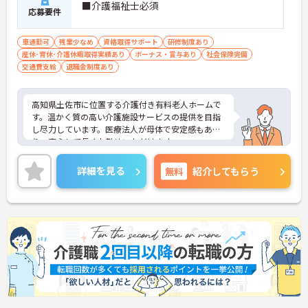
■介護福祉士必須
応募要件
車通勤可
残業少なめ
資格取得サポート
研修制度あり
産休･育休･介護休暇取得実績あり
ボーナス・賞与あり
社会保険完備
交通費支給
退職金制度あり
高知県土佐市に位置する介護付き有料老人ホームで
す。温かく質の高い介護施設サービスの提供を目指
し尽力しています。医療法人が母体で安定感もあ
り、安心して長くお勤めいただけます。
ご興味のある方には、面接対策ポイントなど、さら
に詳細をお話しいたしますのでお気軽にご相談くだ
詳細を見る
無料
紹介してもらう
さい！