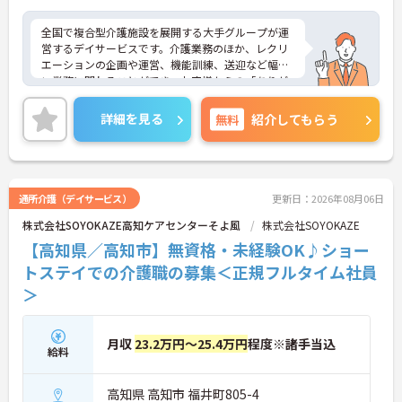
全国で複合型介護施設を展開する大手グループが運
営するデイサービスです。介護業務のほか、レクリ
エーションの企画や運営、機能訓練、送迎など幅広
い業務に関わることができ、お客様からの「ありが
とう」を直接やりがいにできる環境です。有給休暇
とは別に年間17日間のリフレッシュ休暇が付与さ
詳細を見る
無料
紹介してもらう
れ、平日の取得もしやすいため、ご家庭との両立や
ご自身の趣味など、プライベートを大切にしながら
日勤帯で無理なく働き続けられます。髪色やネイル
なども原則自由となっており、ご自身のスタイルを
保ちながらいきいきと働ける点も魅力です。また、
通所介護（デイサービス）
更新日：2026年08月06日
個人の評価等に応じて支払われる特別報酬制度があ
株式会社SOYOKAZE高知ケアセンターそよ風
株式会社SOYOKAZE
り、頑張りがしっかりと還元されます。定年後も70
歳まで再雇用制度を利用して働けるため、資格と経
【高知県／高知市】無資格・未経験OK♪ショー
験を活かして長く安定したキャリアを築いていきた
トステイでの介護職の募集＜正規フルタイム社員
い方に大変おすすめの求人です。
＞
★おすすめPOINT★
【充実した研修体制でさらなるスキルアップが期待
できます】
月収
23.2万円～25.4万円
程度※諸手当込
給料
・入社時研修やサービス別研修など多彩な研修があ
るため、着実に知識と技術を深められます
・OJT研修を通じて現場での実践的なサポートを受
高知県 高知市 福井町805-4