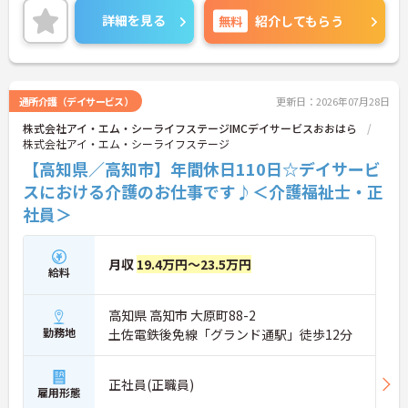
詳細をお話しいたしますのでお気軽にご相談くださ
詳細を見る
無料
紹介してもらう
い。
通所介護（デイサービス）
更新日：2026年07月28日
株式会社アイ・エム・シーライフステージIMCデイサービスおおはら
株式会社アイ・エム・シーライフステージ
【高知県／高知市】年間休日110日☆デイサービ
スにおける介護のお仕事です♪＜介護福祉士・正
社員＞
月収
19.4万円～23.5万円
給料
高知県 高知市 大原町88-2
勤務地
土佐電鉄後免線「グランド通駅」徒歩12分
正社員(正職員)
雇用形態