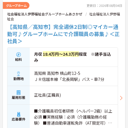
グループホーム
更新日：2026年08月04日
社会福祉法人伊野福祉会グループホームあさかぜ
社会福祉法人伊野福
祉会
【高知県／高知市】完全週休2日制◎マイカー通
勤可♪グループホームにで介護職員の募集♪＜正
社員＞
月収
18.4万円～24.3万円
程度 ※諸手当込
給料
み
高知県 高知市 槙山町12-5
勤務地
ＪＲ信越本線「北長岡駅」バス・車7分
正社員(正職員)
雇用形態
■介護職員初任者研修（ヘルパー2級）以上
必須 ■実務経験：必須（介護職勤務の経
応募要件
験） ■普通自動車運転免許（AT限定可）：