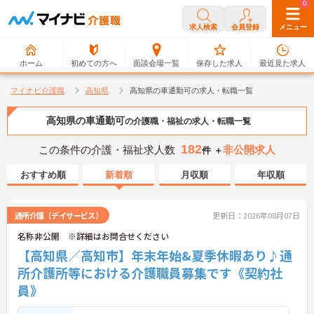
0
0
求人検索
会員登録
メニュー
ホーム
初めての方へ
面談会場一覧
保存した求人
最近見た求人
マイナビ介護職
高知県
高知県の車通勤可の求人・転職一覧
高知県の車通勤可
の介護職・福祉の求人・転職一覧
182
この条件の介護・福祉求人数
非公開求人
件 ＋
おすすめ順
新着順
月収順
年収順
通所介護（デイサービス）
更新日：2026年08月07日
名称非公開 ※詳細はお問合せください
【高知県／高知市】年末年始&夏季休暇あり♪通
所介護所等における介護職員募集です《契約社
員》