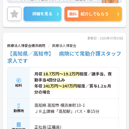
ベートとの両立を目指す方におすすめの環境です◎
無料駐車場もある為マイカーでの通勤も楽々♪現場
経験のない方でもチャレンジできる職場で、フォロ
詳細を見る
無料
紹介してもらう
ー体制もあり、経験に関わらず安心してスタートで
きます。
こちらの求人にご興味がございましたら面接のポイ
ントもお伝えしますので是非ご応募お待ちしており
ます。
更新日：2026年07月30日
医療法人博愛会横浜病院
医療法人博愛会
【高知県／高知市】 病院にて常勤介護スタッフ
求人です
月収
18.7万円～19.2万円
程度／諸手当、夜
勤手当4回分込み
給料
年収
241万円～247万円
程度／賞与1.2ヵ月
分の場合
高知県 高知市 横浜東町10-1
勤務地
ＪＲ土讃線「高知駅」バス・車15分
正社員(正職員)