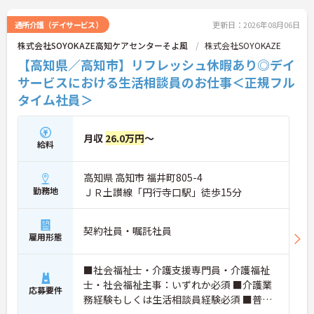
通所介護（デイサービス）
更新日：2026年08月06日
株式会社SOYOKAZE高知ケアセンターそよ風
株式会社SOYOKAZE
【高知県／高知市】リフレッシュ休暇あり◎デイ
サービスにおける生活相談員のお仕事＜正規フル
タイム社員＞
月収
26.0万円
～
給料
高知県 高知市 福井町805-4
勤務地
ＪＲ土讃線「円行寺口駅」徒歩15分
契約社員・嘱託社員
雇用形態
■社会福祉士・介護支援専門員・介護福祉
士・社会福祉主事：いずれか必須 ■介護業
応募要件
務経験もしくは生活相談員経験必須 ■普通