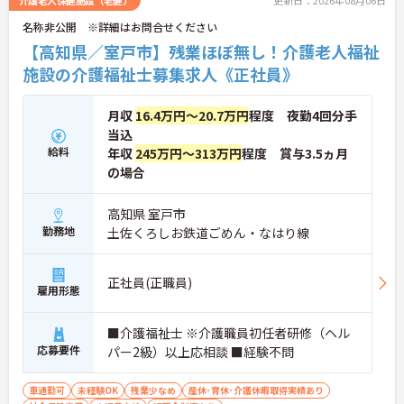
介護老人保健施設（老健）
更新日：2026年08月06日
ます
・日勤のみの勤務で転勤の心配もないため、地元で
名称非公開 ※詳細はお問合せください
ご家庭と両立しながら長期的な視点でキャリアを築
【高知県／室戸市】残業ほぼ無し！介護老人福祉
けます
施設の介護福祉士募集求人《正社員》
月収
16.4万円～20.7万円
程度 夜勤4回分手
当込
給料
年収
245万円～313万円
程度 賞与3.5ヵ月
の場合
高知県 室戸市
勤務地
土佐くろしお鉄道ごめん・なはり線
正社員(正職員)
雇用形態
■介護福祉士 ※介護職員初任者研修（ヘル
応募要件
パー2級）以上応相談 ■経験不問
車通勤可
未経験OK
残業少なめ
産休･育休･介護休暇取得実績あり