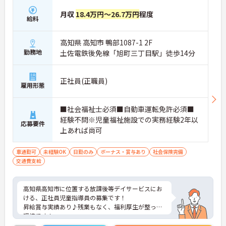
月収
18.4万円～26.7万円
程度
給料
高知県 高知市 鴨部1087-1 2F
勤務地
土佐電鉄後免線「旭町三丁目駅」徒歩14分
正社員(正職員)
雇用形態
■社会福祉士必須■自動車運転免許必須■
経験不問※児童福祉施設での実務経験2年以
応募要件
上あれば尚可
車通勤可
未経験OK
日勤のみ
ボーナス・賞与あり
社会保険完備
交通費支給
高知県高知市に位置する放課後等デイサービスにお
ける、正社員児童指導員の募集です！
昇給賞与実績あり♪残業もなく、福利厚生が整った
環境です！
ご興味ある方には、面接対策ポイントなど、さらに