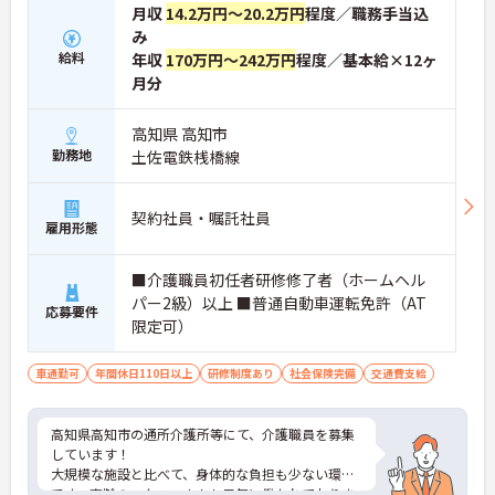
月収
14.2万円～20.2万円
程度／職務手当込
み
給料
年収
170万円～242万円
程度／基本給×12ヶ
月分
高知県 高知市
勤務地
土佐電鉄桟橋線
契約社員・嘱託社員
雇用形態
■介護職員初任者研修修了者（ホームヘル
パー2級）以上 ■普通自動車運転免許（AT
応募要件
限定可）
車通勤可
年間休日110日以上
研修制度あり
社会保険完備
交通費支給
高知県高知市の通所介護所等にて、介護職員を募集
しています！
大規模な施設と比べて、身体的な負担も少ない環境
です。高齢のスタッフさんも元気に働かれておりま