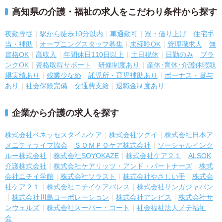
高知県の介護・福祉の求人をこだわり条件から探す
夜勤専従
駅から徒歩10分以内
車通勤可
寮・借り上げ
住宅手
当・補助
オープニングスタッフ募集
未経験OK
管理職求人
無
資格OK
高収入
年間休日110日以上
土日祝休
日勤のみ
ブラ
ンクOK
資格取得サポート
研修制度あり
産休･育休･介護休暇取
得実績あり
残業少なめ
託児所・育児補助あり
ボーナス・賞与
あり
社会保険完備
交通費支給
退職金制度あり
企業から介護の求人を探す
株式会社ベネッセスタイルケア
株式会社ツクイ
株式会社日本ア
メニティライフ協会
ＳＯＭＰＯケア株式会社
ソーシャルインク
ルー株式会社
株式会社SOYOKAZE
株式会社ケア２１
ALSOK
介護株式会社
株式会社ケアリッツ・アンド・パートナーズ
株式
会社ニチイ学館
株式会社ソラスト
株式会社やさしい手
株式会
社ケア２１
株式会社ニチイケアパレス
株式会社サンガジャパン
株式会社川島コーポレーション
株式会社アンビス
株式会社サ
ンウェルズ
株式会社スーパー・コート
社会福祉法人ノテ福祉
会