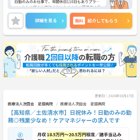
日勤のみのお仕事で、年間休日110日もありプライ
ベートとの両立を目指す方におすすめの環境です◎
無料駐車場もある為マイカーでの通勤も楽々♪現場
経験のない方でもチャレンジできる職場で、フォロ
詳細を見る
無料
紹介してもらう
ー体制もあり、経験に関わらず安心してスタートで
きます。
こちらの求人にご興味がございましたら面接のポイ
ントもお伝えしますので是非ご応募お待ちしており
ます。
更新日：2026年03月17日
医療法人次田会 足摺病院
医療法人次田会 足摺病院
【高知県／土佐清水市】日祝休み！日勤のみの勤
務◎残業少なめ！ケアマネジャーの求人です
月収
18.5万円～20.5万円
程度／諸手当込み