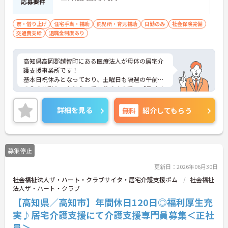
応募要件
寮・借り上げ
住宅手当・補助
託児所・育児補助
日勤のみ
社会保険完備
交通費支給
退職金制度あり
高知県高岡郡越智町にある医療法人が母体の居宅介
護支援事業所です！
基本日祝休みとなっており、土曜日も隔週の午前中
のみの出勤シフトとなっておりますので、プライベ
ートとの両立も可能です。
託児所や職員寮が完備されているなど、働きやすい
詳細を見る
無料
紹介してもらう
環境が整っております。
求人詳細についてご相談がございましたら、アドバ
イザーまでお気軽にお問い合わせください。
募集停止
更新日：2026年06月30日
社会福祉法人ザ・ハート・クラブサイタ・居宅介護支援ポム
社会福祉
法人ザ・ハート・クラブ
【高知県／高知市】年間休日120日◎福利厚生充
実♪居宅介護支援にて介護支援専門員募集＜正社
員＞