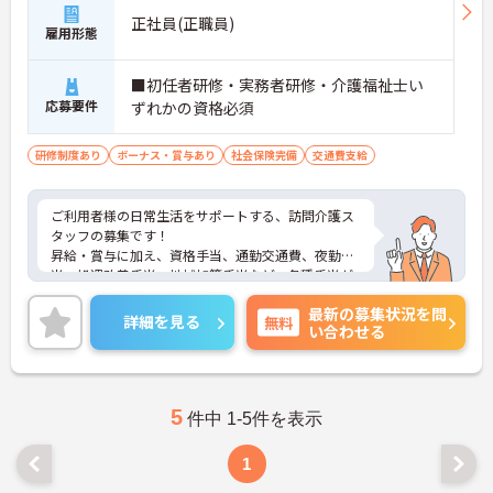
正社員(正職員)
雇用形態
■初任者研修・実務者研修・介護福祉士い
応募要件
ずれかの資格必須
研修制度あり
ボーナス・賞与あり
社会保険完備
交通費支給
ご利用者様の日常生活をサポートする、訪問介護ス
タッフの募集です！
昇給・賞与に加え、資格手当、通勤交通費、夜勤手
当、処遇改善手当、地域加算手当など、各種手当が
豊富です☆
最新の募集状況を問
またバースデー休暇や育児休暇などの休暇制度も充
詳細を見る
無料
い合わせる
実しており、ライフスタイルに合わせてお休みが取
れます◎
ご興味がある方はご面接のポイントをお伝えします
ので、お気軽にお問い合わせください！
5
件中 1-5件を表示
1