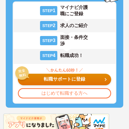
マイナビ介護
1
STEP
職にご登録
2
求人のご紹介
STEP
面接・条件交
3
STEP
渉
4
転職成功！
STEP
転職サポートに登録
はじめて転職する方へ