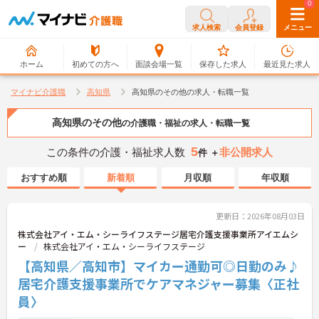
0
0
求人検索
会員登録
メニュー
ホーム
初めての方へ
面談会場一覧
保存した求人
最近見た求人
マイナビ介護職
高知県
高知県のその他の求人・転職一覧
高知県のその他
の介護職・福祉の求人・転職一覧
5
この条件の介護・福祉求人数
非公開求人
件 ＋
おすすめ順
新着順
月収順
年収順
更新日：2026年08月03日
株式会社アイ・エム・シーライフステージ居宅介護支援事業所アイエムシ
ー
株式会社アイ・エム・シーライフステージ
【高知県／高知市】マイカー通勤可◎日勤のみ♪
居宅介護支援事業所でケアマネジャー募集〈正社
員〉