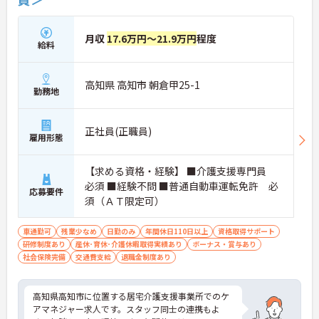
月収
17.6万円～21.9万円
程度
給料
高知県 高知市 朝倉甲25-1
勤務地
正社員(正職員)
雇用形態
【求める資格・経験】 ■介護支援専門員
必須 ■経験不問 ■普通自動車運転免許 必
応募要件
須（ＡＴ限定可）
車通勤可
残業少なめ
日勤のみ
年間休日110日以上
資格取得サポート
研修制度あり
産休･育休･介護休暇取得実績あり
ボーナス・賞与あり
社会保険完備
交通費支給
退職金制度あり
高知県高知市に位置する居宅介護支援事業所でのケ
アマネジャー求人です。スタッフ同士の連携もよ