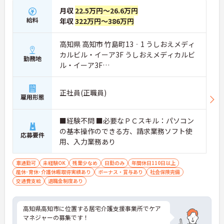
月収
22.5万円～26.6万円
給料
年収
322万円～386万円
高知県 高知市 竹島町13‐1 うしおえメディ
カルビル・イーア3F うしおえメディカルビ
勤務地
ル・イーア3F
ＪＲ土讃線「高知駅」バス・車8分
正社員(正職員)
雇用形態
■経験不問 ■必要なＰＣスキル：パソコン
の基本操作のできる方、請求業務ソフト使
応募要件
用、入力業務あり
車通勤可
未経験OK
残業少なめ
日勤のみ
年間休日110日以上
産休･育休･介護休暇取得実績あり
ボーナス・賞与あり
社会保険完備
交通費支給
退職金制度あり
高知県高知市に位置する居宅介護支援事業所でケア
マネジャーの募集です！