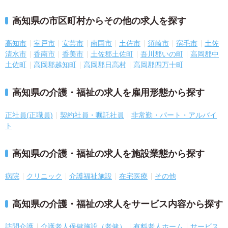
高知県の市区町村からその他の求人を探す
高知市
室戸市
安芸市
南国市
土佐市
須崎市
宿毛市
土佐
清水市
香南市
香美市
土佐郡土佐町
吾川郡いの町
高岡郡中
土佐町
高岡郡越知町
高岡郡日高村
高岡郡四万十町
高知県の介護・福祉の求人を雇用形態から探す
正社員(正職員)
契約社員・嘱託社員
非常勤・パート・アルバイ
ト
高知県の介護・福祉の求人を施設業態から探す
病院
クリニック
介護福祉施設
在宅医療
その他
高知県の介護・福祉の求人をサービス内容から探す
訪問介護
介護老人保健施設（老健）
有料老人ホーム
サービス