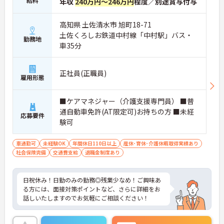
給料
年収
240万円～246万円
程度／別途賞与付与
高知県 土佐清水市 旭町18-71
土佐くろしお鉄道中村線「中村駅」バス・
勤務地
車35分
正社員(正職員)
雇用形態
■ケアマネジャー（介護支援専門員） ■普
通自動車免許(AT限定可)お持ちの方 ■未経
応募要件
験可
車通勤可
未経験OK
年間休日110日以上
産休･育休･介護休暇取得実績あり
社会保険完備
交通費支給
退職金制度あり
日祝休み！日勤のみの勤務◎残業少なめ！ご興味あ
る方には、面接対策ポイントなど、さらに詳細をお
話しいたしますのでお気軽にご相談ください！