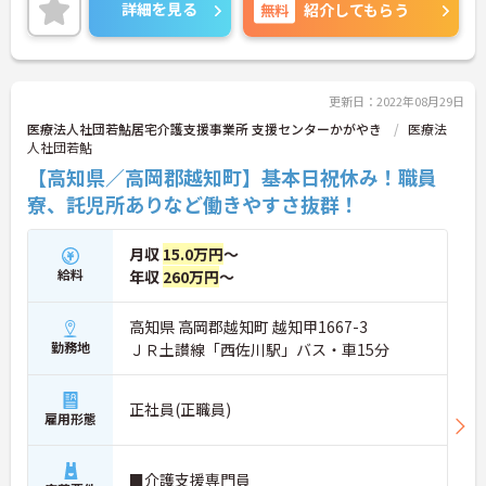
詳細を見る
無料
紹介してもらう
更新日：2022年08月29日
医療法人社団若鮎居宅介護支援事業所 支援センターかがやき
医療法
人社団若鮎
【高知県／高岡郡越知町】基本日祝休み！職員
寮、託児所ありなど働きやすさ抜群！
月収
15.0万円
～
給料
年収
260万円
～
高知県 高岡郡越知町 越知甲1667-3
勤務地
ＪＲ土讃線「西佐川駅」バス・車15分
正社員(正職員)
雇用形態
■介護支援専門員