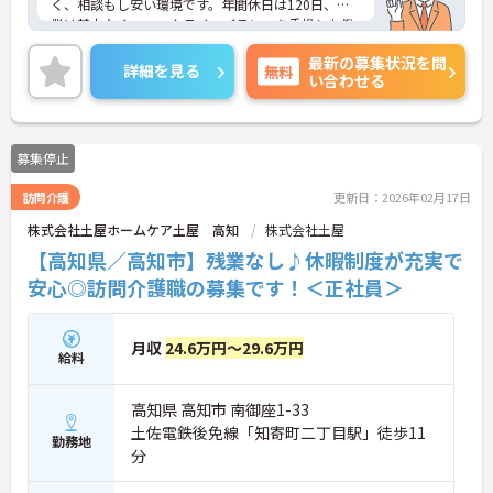
く、相談もし安い環境です。年間休日は120日、残
業は基本なく、ワークライフバランスを重視した働
き方も叶います。福利厚生も整っており安心して長
最新の募集状況を問
くご就業いただけます。ご興味のある方には、面接
詳細を見る
無料
い合わせる
対策ポイントなど、さらに詳細をお話しいたします
のでお気軽にご相談ください！
募集停止
訪問介護
更新日：2026年02月17日
株式会社土屋ホームケア土屋 高知
株式会社土屋
【高知県／高知市】残業なし♪休暇制度が充実で
安心◎訪問介護職の募集です！＜正社員＞
月収
24.6万円～29.6万円
給料
高知県 高知市 南御座1-33
土佐電鉄後免線「知寄町二丁目駅」徒歩11
勤務地
分